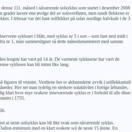
r denne 111. måned i nåværende solsyklus som startet i desember 2008
en grader lavere enn øvrige del av soloverflaten, men rundt flekkene er
ker. I februar var det bare solflekker på solas nordlige halvkule i de 3
serverte sykluser i blått, med syklus nr 5 i sort – som fant sted midt i
en fra nr 1, man sammenligner så dette månedsnummeret med samme
 den lengste har vært på 14 år. De varmeste syklusene har vært de
denne syklusen kan bli minst like lang.
på figuren til venstre. Verdiene her er akkumulerte avvik i solflekkantall
åneder. Her ser man tydelig en sterkere solaktivitet i forrige århundre,
ldig klart hvor mye svakere inneværende syklus er i forhold til alle disse
startet i 1755.
66.
ot at neste solsyklus kan bli like svak som nåværende syklus.
 Dalton-minimum med en klart svakere sol de neste 15 årene. En