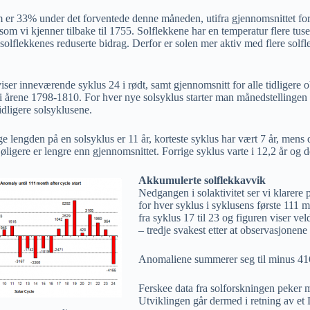
m er 33% under det forventede denne måneden, utifra gjennomsnittet fo
 som vi kjenner tilbake til 1755. Solflekkene har en temperatur flere tus
olflekkenes reduserte bidrag. Derfor er solen mer aktiv med flere solflek
viser inneværende syklus 24 i rødt, samt gjennomsnitt for alle tidligere ob
 årene 1798-1810. For hver nye solsyklus starter man månedstelling
idligere solsyklusene.
e lengden på en solsyklus er 11 år, korteste syklus har vært 7 år, mens
øligere er lengre enn gjennomsnittet. Forrige syklus varte i 12,2 år og 
Akkumulerte solflekkavvik
Nedgangen i solaktivitet ser vi klarere 
for hver syklus i syklusens første 111 m
fra syklus 17 til 23 og figuren viser ve
– tredje svakest etter at observasjonene 
Anomaliene summerer seg til minus 41
Ferskee data fra solforskningen peker m
Utviklingen går dermed i retning av et