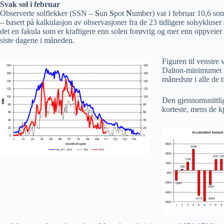
Svak sol i februar
Observerte solflekker (SSN –
S
un
S
pot
N
umber) var i februar 10,6 so
– basert på kalkulasjon av observasjoner fra de 23 tidligere solsykluser
det en fakula som er kraftigere enn solen forøvrig og mer enn oppveier s
siste dagene i måneden.
Figuren til venstre 
Dalton-minimumet i
månedsnr i alle de t
Den gjennomsnittlig
korteste, mens de kj