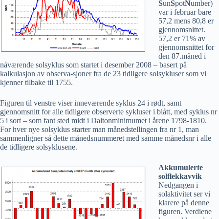
S
un
S
pot
N
umber)
var i februar bare
57,2 mens 80,8 er
gjennomsnittet.
57,2 er 71% av
gjennomsnittet for
den 87.måned i
nåværende solsyklus som startet i desember 2008 – basert på
kalkulasjon av observa-sjoner fra de 23 tidligere solsykluser som vi
kjenner tilbake til 1755.
Figuren til venstre viser inneværende syklus 24 i rødt, samt
gjennomsnitt for alle tidligere observerte sykluser i blått, med syklus nr
5 i sort – som fant sted midt i Daltonminimumet i årene 1798-1810.
For hver nye solsyklus starter man månedstellingen fra nr 1, man
sammenligner så dette månedsnummeret med samme månedsnr i alle
de tidligere solsyklusene.
Akkumulerte
solflekkavvik
Nedgangen i
solaktivitet ser vi
klarere på denne
figuren. Verdiene