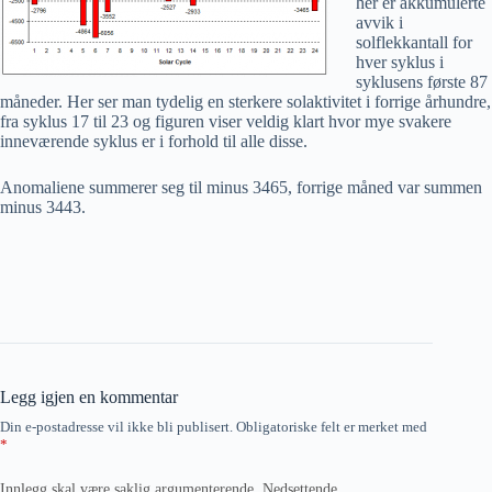
her er akkumulerte
avvik i
solflekkantall for
hver syklus i
syklusens første 87
måneder. Her ser man tydelig en sterkere solaktivitet i forrige århundre,
fra syklus 17 til 23 og figuren viser veldig klart hvor mye svakere
inneværende syklus er i forhold til alle disse.
Anomaliene summerer seg til minus 3465, forrige måned var summen
minus 3443.
Legg igjen en kommentar
Din e-postadresse vil ikke bli publisert.
Obligatoriske felt er merket med
*
Innlegg skal være saklig argumenterende. Nedsettende