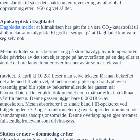
men slår det til så er det snakk om en reversering av all global
oppvarming etter 1950 og vel så det.
Apokalyptisk i Dagbladet
Dagbladet melder
at klimakrisen har gått fra å være CO
-katastrofal til
2
å bli metan-apokalyptisk. Et godt eksempel på at Dagbladet kan være
seg selv nok.
Metanhydrater som is befinner seg på store havdyp hvor temperaturen
ikke påvirkes av det som skjer oppe på havoverflaten på en dag eller et
år, det er bare lange trender over tusener av år som er relevant.
(utvidet, 3. april kl 10.28) Leser man selve teksten får man bekreftet
det alle med litt viten vet, at metan som pipler opp fra dyphavet i
vesentlig grad blir spist av bakterier allerede før gassen når
havoverflaten. Det er aldri dokumentet noen målbar effekt på klimaet
vårt fra metan. Denne gassen utgjør bare 0,00018 % av
atmosfæren. Metan absorberer i to smale bånd i IR-spekteret ved
bølgelengdene 3.3 og 7.5 mikrometer og overlapper den dominerende
vanndampens absorpsjonsområde. Denne overlappingen gjør metanet
fullstendig irrelevant som drivhusgass.
Slutten er nær – dommedag er her
Klimaskremmer Samset fra Kristin Halvorsens Institutt for