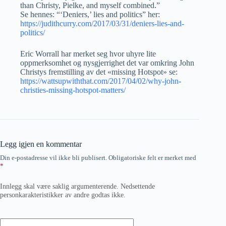
than Christy, Pielke, and myself combined.”
Se hennes: “‘Deniers,’ lies and politics” her:
https://judithcurry.com/2017/03/31/deniers-lies-and-
politics/
Eric Worrall har merket seg hvor uhyre lite
oppmerksomhet og nysgjerrighet det var omkring John
Christys fremstilling av det «missing Hotspot» se:
https://wattsupwiththat.com/2017/04/02/why-john-
christies-missing-hotspot-matters/
Legg igjen en kommentar
Din e-postadresse vil ikke bli publisert.
Obligatoriske felt er merket med
*
Innlegg skal være saklig argumenterende. Nedsettende
personkarakteristikker av andre godtas ikke.