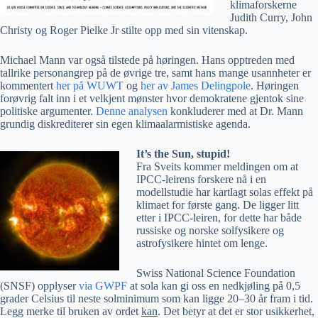
klimaforskerne
Judith Curry, John
Christy og Roger Pielke Jr stilte opp med sin vitenskap.
Michael Mann var også tilstede på høringen. Hans opptreden med
tallrike personangrep på de øvrige tre, samt hans mange usannheter er
kommentert
her på WUWT
og
her av James Delingpole
. Høringen
forøvrig falt inn i et velkjent mønster hvor demokratene gjentok sine
politiske argumenter.
Denne analysen
konkluderer med at Dr. Mann
grundig diskrediterer sin egen klimaalarmistiske agenda.
It’s the Sun, stupid!
Fra Sveits kommer meldingen om at
IPCC-leirens forskere nå i en
modellstudie har kartlagt solas effekt på
klimaet for første gang. De ligger litt
etter i IPCC-leiren, for dette har både
russiske og norske solfysikere og
astrofysikere hintet om lenge.
Swiss National Science Foundation
(SNSF) opplyser
via GWPF
at sola kan gi oss en nedkjøling på 0,5
grader Celsius til neste solminimum som kan ligge 20–30 år fram i tid.
Legg merke til bruken av ordet
kan
. Det betyr at det er stor usikkerhet,