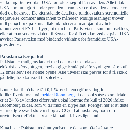
vil kunngjøre hvordan USA forholder seg til Parisavtalen. Alle tiltak
USA har kunngjort under president Trump viser at avtalen allerede er
død og begravet. De gjenstående detaljene rundt avtalens seremonielle
begravelse kommer altså innen to måneder. Mulige løsninger utover
null pengebruk på klimatiltak inkluderer at man går ut av hele
rammeverket FN har bygd, at man blir i Parisavtalen som bremsekloss,
eller at man sender avtalen til Senatet for å få et klart vedtak på at USA
avviser Parisavtalen med bindende virkning for framtidige USA-
presidenter.
Pakistan satser på kull
Pakistan er muligens landet med den mest skandaløse
elektrisitetsforsyningen, med daglige brudd på elforsyningen på opptil
12 timer selv i de største byene. Alle utveier skal prøves for å få skikk
på dette, fra atomkraft til solceller.
Landet har til nå bare fått 0,1 % av sin energiforsyning fra
kullkraftverk, men nå
melder Bloomberg
at det skal satses stort. Målet
er at 24 % av landets elforsyning skal komme fra kull til 2020 ifølge
Bloomberg kilder, som vi tar med en klype salt. Poenget her er at dette
vil medføre svært store utslipp av CO
til atmosfæren, noe som
2
nøytraliserer effekten av alle klimatiltak i vestlige land.
Kina bistår Pakistan med utnyttelsen av det som påstås å være