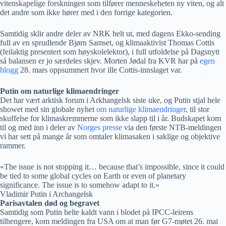
vitenskapelige forskningen som tilfører menneskeheten ny viten, og alt
det andre som ikke hører med i den forrige kategorien.
Samtidig sklir andre deler av NRK helt ut, med dagens Ekko-sending
full av en sprudlende Bjørn Samset, og klimaaktivist Thomas Cottis
(feilaktig presentert som høyskolelektor), i full utfoldelse på Dagsnytt
så balansen er jo særdeles skjev. Morten Jødal fra KVR har på
egen
blogg
28. mars oppsummert hvor ille Cottis-innslaget var.
Putin om naturlige klimaendringer
Det har vært arktisk forum i Arkhangelsk siste uke, og Putin stjal hele
showet med sin globale nyhet
om naturlige klimaendringer
, til stor
skuffelse for klimaskremmerne som ikke slapp til i år. Budskapet kom
til og med inn i deler av
Norges presse
via den første NTB-meldingen
vi har sett på mange år som omtaler klimasaken i saklige og objektive
rammer.
«The issue is not stopping it… because that’s impossible, since it could
be tied to some global cycles on Earth or even of planetary
significance. The issue is to somehow adapt to it.»
Vladimir Putin i Archangelsk
Parisavtalen død og begravet
Samtidig som Putin helte kaldt vann i blodet på IPCC-leirens
tilhengere, kom meldingen fra USA om at man før G7-møtet 26. mai