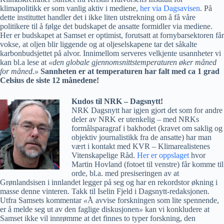
klimapolitikk er som vanlig aktiv i mediene,
her via Dagsavisen
. På
dette instituttet handler det i ikke liten utstrekning om å få våre
politikere til å følge det budskapet de ansatte formidler via mediene.
Her er budskapet at Samset er optimist, forutsatt at fornybarsektoren får
vokse, at oljen blir liggende og at oljeselskapene tar det såkalte
karbonbudsjettet på alvor. Innimellom serveres velkjente usannheter vi
kan bl.a lese at
«
den globale gjennomsnittstemperaturen øker måned
for måned.
»
Sannheten er at temperaturen har falt med ca 1 grad
Celsius de siste 12 månedene!
Kudos til NRK – Dagsnytt!
NRK Dagsnytt har igjen gjort det som for andre
deler av NRK er utenkelig – med NRKs
formålsparagraf i bakhodet (kravet om saklig og
objektiv journalistikk fra de ansatte) har man
vært i kontakt med KVR – Klimarealistenes
Vitenskapelige Råd.
Her er oppslaget
hvor
Martin Hovland (fotoet til venstre) får komme til
orde, bl.a. med presiseringen av at
Grønlandsisen i innlandet legger på seg og har en rekordstor økning i
masse denne vinteren. Takk til Iselin Fjeld i Dagsnytt-redaksjonen.
Utfra Samsets kommentar
«
Å avvise forskningen som lite spennende,
er å melde seg ut av den faglige diskusjonen
»
kan vi konkludere at
Samset ikke vil innrømme at det finnes to typer forskning, den