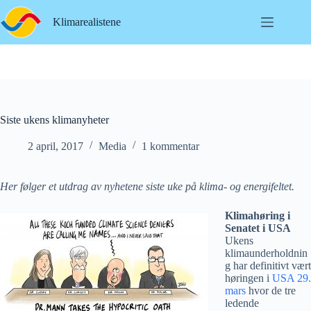
Hopp
til
Klimarealistene
innholdet
Siste ukens klimanyheter
2 april, 2017
Media
1 kommentar
Her følger et utdrag av nyhetene siste uke på klima- og energifeltet.
Klimahøring i
Senatet i USA
Ukens
klimaunderholdnin
g har definitivt vært
høringen i
USA 29.
mars
hvor de tre
ledende