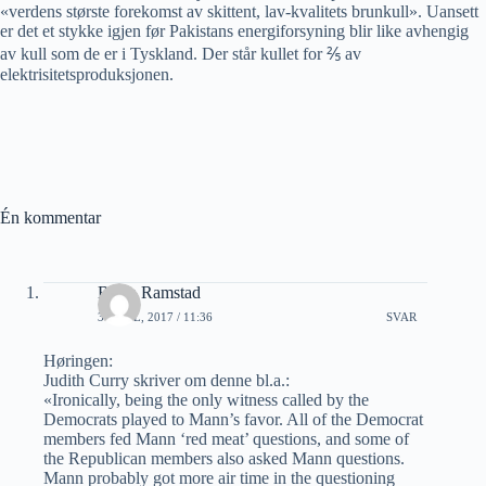
«verdens største forekomst av skittent, lav-kvalitets brunkull»
. Uansett
er det et stykke igjen før Pakistans energiforsyning blir like avhengig
av kull som de er i Tyskland. Der står kullet for ⅖ av
elektrisitetsproduksjonen.
Én kommentar
Bjørn Ramstad
3 APRIL, 2017 / 11:36
SVAR
Høringen:
Judith Curry skriver om denne bl.a.:
«Ironically, being the only witness called by the
Democrats played to Mann’s favor. All of the Democrat
members fed Mann ‘red meat’ questions, and some of
the Republican members also asked Mann questions.
Mann probably got more air time in the questioning