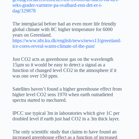
seks-grader-varmere-pa-svalbard-enn-det-er-i-
dag/329878
The interglacial before had an even more life friendly
global climate with 8C higher temperature for 6000
years on Greenland.
https://www.nbi.ku.dk/english/news/news13/greenland-
ice-cores-reveal-warm-climate-of-the-past/
Just CO2 acts as greenhouse gas on the wavelength
15µm so it would be easy to detect a signal as a
function of changed level CO2 in the atmosphere if it
was one over 150 ppm.
Satellites haven’t found a higher greenhouse effect from
higher level CO2 sens 1970 when earth outradieted
spectra started to mechured.
IPCC use typical 3m in laboratories which give 1C per
doubled level if earth just had CO2 in a 3m thick layer.
The only scientific study that claims to have found an
increased greenhouse effect as a function of increased