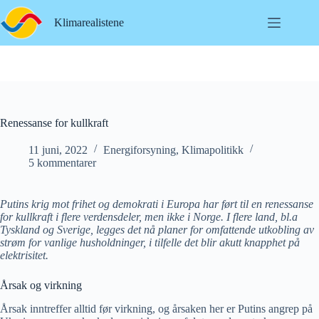
Hopp
til
Klimarealistene
innholdet
Renessanse for kullkraft
11 juni, 2022
Energiforsyning
,
Klimapolitikk
5 kommentarer
Putins krig mot frihet og demokrati i Europa har ført til en renessanse
for kullkraft i flere verdensdeler, men ikke i Norge. I flere land, bl.a
Tyskland og Sverige, legges det nå planer for omfattende utkobling av
strøm for vanlige husholdninger, i tilfelle det blir akutt knapphet på
elektrisitet.
Årsak og virkning
Årsak inntreffer alltid før virkning, og årsaken her er Putins angrep på