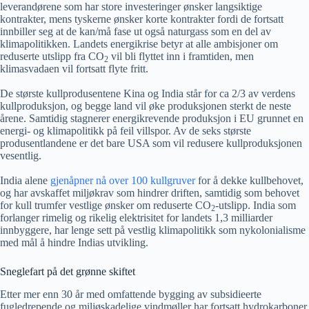
leverandørene som har store investeringer ønsker langsiktige
kontrakter, mens tyskerne ønsker korte kontrakter fordi de fortsatt
innbiller seg at de kan/må fase ut også naturgass som en del av
klimapolitikken. Landets energikrise betyr at alle ambisjoner om
reduserte utslipp fra CO
vil bli flyttet inn i framtiden, men
2
klimasvadaen vil fortsatt flyte fritt.
De største kullprodusentene Kina og India står for ca 2/3 av verdens
kullproduksjon, og begge land vil øke produksjonen sterkt de neste
årene. Samtidig stagnerer energikrevende produksjon i EU grunnet en
energi- og klimapolitikk på feil villspor. Av de seks største
produsentlandene er det bare USA som vil redusere kullproduksjonen
vesentlig.
India alene
gjenåpner nå over 100 kullgruver
for å dekke kullbehovet,
og har avskaffet miljøkrav som hindrer driften, samtidig som behovet
for kull trumfer vestlige ønsker om reduserte CO
-utslipp. India som
2
forlanger rimelig og rikelig elektrisitet for landets 1,3 milliarder
innbyggere, har lenge sett på vestlig klimapolitikk som nykolonialisme
med mål å hindre Indias utvikling.
Sneglefart på det grønne skiftet
Etter mer enn 30 år med omfattende bygging av subsidieerte
fugledrepende og miljøskadelige vindmøller har fortsatt hydrokarboner