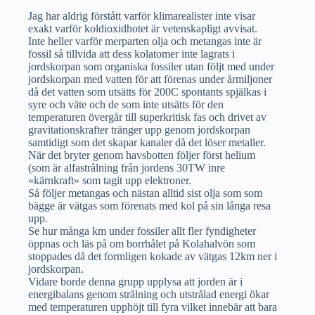
Jag har aldrig förstått varför klimarealister inte visar
exakt varför koldioxidhotet är vetenskapligt avvisat.
Inte heller varför merparten olja och metangas inte är
fossil så tillvida att dess kolatomer inte lagrats i
jordskorpan som organiska fossiler utan följt med under
jordskorpan med vatten för att förenas under årmiljoner
då det vatten som utsätts för 200C spontants spjälkas i
syre och väte och de som inte utsätts för den
temperaturen övergår till superkritisk fas och drivet av
gravitationskrafter tränger upp genom jordskorpan
samtidigt som det skapar kanaler då det löser metaller.
När det bryter genom havsbotten följer först helium
(som är alfastrålning från jordens 30TW inre
«kärnkraft» som tagit upp elektroner.
Så följer metangas och nästan alltid sist olja som som
bägge är vätgas som förenats med kol på sin långa resa
upp.
Se hur många km under fossiler allt fler fyndigheter
öppnas och läs på om borrhålet på Kolahalvön som
stoppades då det formligen kokade av vätgas 12km ner i
jordskorpan.
Vidare borde denna grupp upplysa att jorden är i
energibalans genom strålning och utstrålad energi ökar
med temperaturen upphöjt till fyra vilket innebär att bara