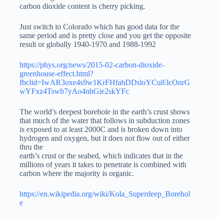
carbon dioxide content is cherry picking.
Just switch to Colorado which has good data for the
same period and is pretty close and you get the opposite
result or globally 1940-1970 and 1988-1992
https://phys.org/news/2015-02-carbon-dioxide-
greenhouse-effect.html?
fbclid=IwAR3oxe4s9w1KrFHfahDDsloYCu83cOnrG
wYFxz4Tswb7yAo4nhGie2skYFc
The world’s deepest borehole in the earth’s crust shows
that much of the water that follows in subduction zones
is exposed to at least 2000C and is broken down into
hydrogen and oxygen, but it does not flow out of either
thru the
earth’s crust or the seabed, which indicates that in the
millions of years it takes to penetrate is combined with
carbon where the majority is organic.
https://en.wikipedia.org/wiki/Kola_Superdeep_Borehol
e