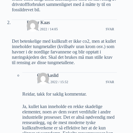
drivstoffforbruket sammenlignet med å måtte ty til en
fossildrevet bil.
Reidar Kaas
13 JUNI, 2022 / 14:05
SVAR
Det betenkelige med kullkraft er ikke co2, men at kullet
inneholder tungmetaller (kvillsølv uran krom osv.) som
havner i de nordlige farvannene og blir opptatt i
næringskjeden der. Skal det brukes må man stille krav
til rensing av disse tungmetallene.
Geir Aaslid
13 JUNI, 2022 / 15:52
SVAR
Reidar, takk for saklig kommentar.
Ja, kullet kan inneholde en rekke skadelige
elementer, noen av dem svært verdifulle i andre
industrielle prosesser. Det er altså nødvendig med
renseanlegg, og de mest moderne tyske
kullkraftverkene er så effektive her at de kun