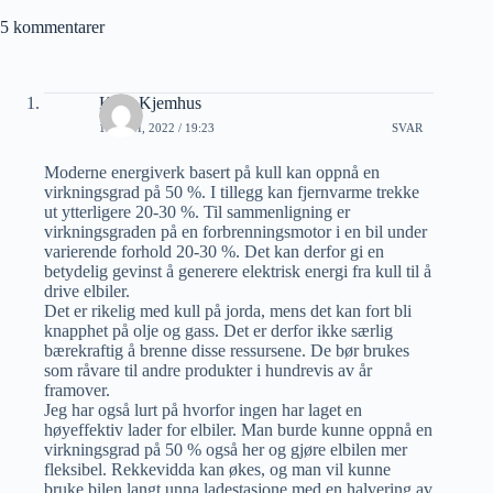
5 kommentarer
Knut Kjemhus
12 JUNI, 2022 / 19:23
SVAR
Moderne energiverk basert på kull kan oppnå en
virkningsgrad på 50 %. I tillegg kan fjernvarme trekke
ut ytterligere 20-30 %. Til sammenligning er
virkningsgraden på en forbrenningsmotor i en bil under
varierende forhold 20-30 %. Det kan derfor gi en
betydelig gevinst å generere elektrisk energi fra kull til å
drive elbiler.
Det er rikelig med kull på jorda, mens det kan fort bli
knapphet på olje og gass. Det er derfor ikke særlig
bærekraftig å brenne disse ressursene. De bør brukes
som råvare til andre produkter i hundrevis av år
framover.
Jeg har også lurt på hvorfor ingen har laget en
høyeffektiv lader for elbiler. Man burde kunne oppnå en
virkningsgrad på 50 % også her og gjøre elbilen mer
fleksibel. Rekkevidda kan økes, og man vil kunne
bruke bilen langt unna ladestasjone med en halvering av