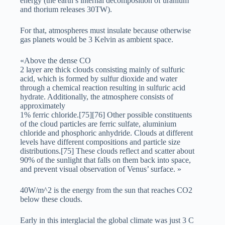
energy (the earth’s internal decomposition of uranium
and thorium releases 30TW).
For that, atmospheres must insulate because otherwise
gas planets would be 3 Kelvin as ambient space.
«Above the dense CO
2 layer are thick clouds consisting mainly of sulfuric
acid, which is formed by sulfur dioxide and water
through a chemical reaction resulting in sulfuric acid
hydrate. Additionally, the atmosphere consists of
approximately
1% ferric chloride.[75][76] Other possible constituents
of the cloud particles are ferric sulfate, aluminium
chloride and phosphoric anhydride. Clouds at different
levels have different compositions and particle size
distributions.[75] These clouds reflect and scatter about
90% of the sunlight that falls on them back into space,
and prevent visual observation of Venus’ surface. »
40W/m^2 is the energy from the sun that reaches CO2
below these clouds.
Early in this interglacial the global climate was just 3 C