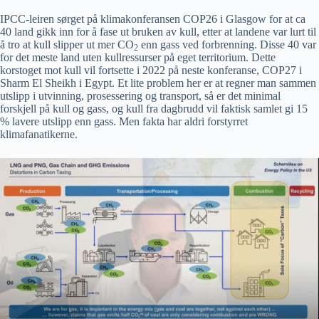
IPCC-leiren sørget på klimakonferansen COP26 i Glasgow for at ca
40 land gikk inn for å fase ut bruken av kull, etter at landene var lurt til
å tro at kull slipper ut mer CO
enn gass ved forbrenning. Disse 40 var
2
for det meste land uten kullressurser på eget territorium. Dette
korstoget mot kull vil fortsette i 2022 på neste konferanse, COP27 i
Sharm El Sheikh i Egypt. Et lite problem her er at regner man sammen
utslipp i utvinning, prosessering og transport, så er det minimal
forskjell på kull og gass, og kull fra dagbrudd vil faktisk samlet gi 15
% lavere utslipp enn gass. Men fakta har aldri forstyrret
klimafanatikerne.