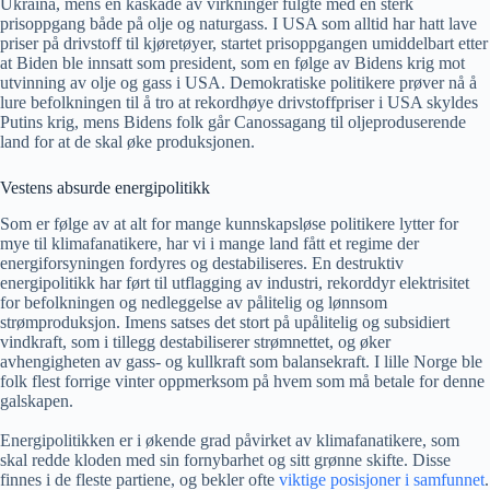
Ukraina, mens en kaskade av virkninger fulgte med en sterk
prisoppgang både på olje og naturgass. I USA som alltid har hatt lave
priser på drivstoff til kjøretøyer, startet prisoppgangen umiddelbart etter
at Biden ble innsatt som president, som en følge av Bidens krig mot
utvinning av olje og gass i USA. Demokratiske politikere prøver nå å
lure befolkningen til å tro at rekordhøye drivstoffpriser i USA skyldes
Putins krig, mens Bidens folk går Canossagang til oljeproduserende
land for at de skal øke produksjonen.
Vestens absurde energipolitikk
Som er følge av at alt for mange kunnskapsløse politikere lytter for
mye til klimafanatikere, har vi i mange land fått et regime der
energiforsyningen fordyres og destabiliseres. En destruktiv
energipolitikk har ført til utflagging av industri, rekorddyr elektrisitet
for befolkningen og nedleggelse av pålitelig og lønnsom
strømproduksjon. Imens satses det stort på upålitelig og subsidiert
vindkraft, som i tillegg destabiliserer strømnettet, og øker
avhengigheten av gass- og kullkraft som balansekraft. I lille Norge ble
folk flest forrige vinter oppmerksom på hvem som må betale for denne
galskapen.
Energipolitikken er i økende grad påvirket av klimafanatikere, som
skal redde kloden med sin fornybarhet og sitt grønne skifte. Disse
finnes i de fleste partiene, og bekler ofte
viktige posisjoner i samfunnet
.