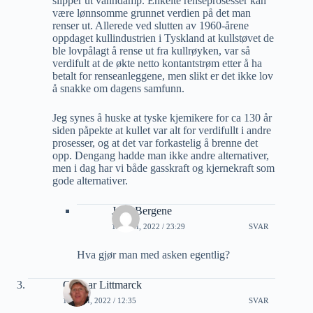
slipper ut vanndamp. Enkelte renseprosesser kan
være lønnsomme grunnet verdien på det man
renser ut. Allerede ved slutten av 1960-årene
oppdaget kullindustrien i Tyskland at kullstøvet de
ble lovpålagt å rense ut fra kullrøyken, var så
verdifult at de økte netto kontantstrøm etter å ha
betalt for renseanleggene, men slikt er det ikke lov
å snakke om dagens samfunn.
Jeg synes å huske at tyske kjemikere for ca 130 år
siden påpekte at kullet var alt for verdifullt i andre
prosesser, og at det var forkastelig å brenne det
opp. Dengang hadde man ikke andre alternativer,
men i dag har vi både gasskraft og kjernekraft som
gode alternativer.
Jarle Bergene
13 JUNI, 2022 / 23:29
SVAR
Hva gjør man med asken egentlig?
Gunnar Littmarck
18 JUNI, 2022 / 12:35
SVAR