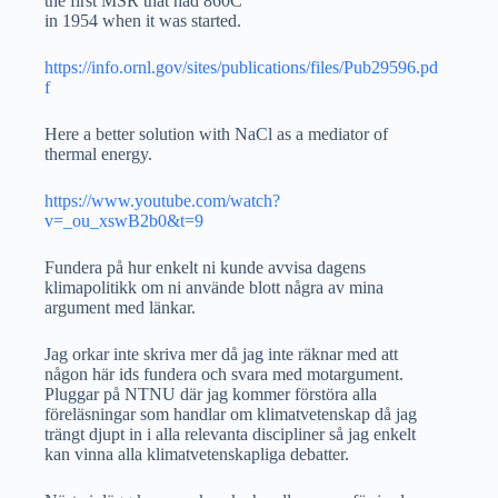
the first MSR that had 860C
in 1954 when it was started.
https://info.ornl.gov/sites/publications/files/Pub29596.pd
f
Here a better solution with NaCl as a mediator of
thermal energy.
https://www.youtube.com/watch?
v=_ou_xswB2b0&t=9
Fundera på hur enkelt ni kunde avvisa dagens
klimapolitikk om ni använde blott några av mina
argument med länkar.
Jag orkar inte skriva mer då jag inte räknar med att
någon här ids fundera och svara med motargument.
Pluggar på NTNU där jag kommer förstöra alla
föreläsningar som handlar om klimatvetenskap då jag
trängt djupt in i alla relevanta discipliner så jag enkelt
kan vinna alla klimatvetenskapliga debatter.