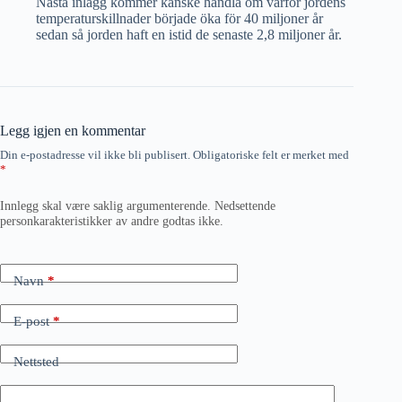
Nästa inlägg kommer kanske handla om varför jordens
temperaturskillnader började öka för 40 miljoner år
sedan så jorden haft en istid de senaste 2,8 miljoner år.
Legg igjen en kommentar
Din e-postadresse vil ikke bli publisert.
Obligatoriske felt er merket med
*
Innlegg skal være saklig argumenterende. Nedsettende
personkarakteristikker av andre godtas ikke.
Navn
*
E-post
*
Nettsted