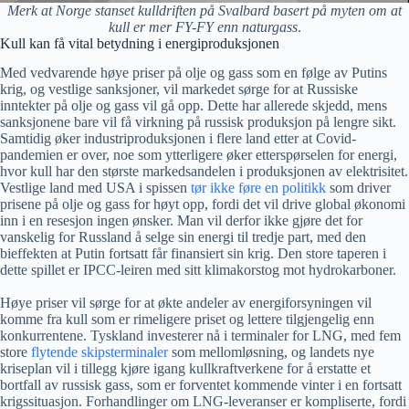
Merk at Norge stanset kulldriften på Svalbard basert på myten om at
kull er mer FY-FY enn naturgass
.
Kull kan få vital betydning i energiproduksjonen
Med vedvarende høye priser på olje og gass som en følge av Putins
krig, og vestlige sanksjoner, vil markedet sørge for at Russiske
inntekter på olje og gass vil gå opp. Dette har allerede skjedd, mens
sanksjonene bare vil få virkning på russisk produksjon på lengre sikt.
Samtidig øker industriproduksjonen i flere land etter at Covid-
pandemien er over, noe som ytterligere øker etterspørselen for energi,
hvor kull har den største markedsandelen i produksjonen av elektrisitet.
Vestlige land med USA i spissen
tør ikke føre en politikk
som driver
prisene på olje og gass for høyt opp, fordi det vil drive global økonomi
inn i en resesjon ingen ønsker. Man vil derfor ikke gjøre det for
vanskelig for Russland å selge sin energi til tredje part, med den
bieffekten at Putin fortsatt får finansiert sin krig. Den store taperen i
dette spillet er IPCC-leiren med sitt klimakorstog mot hydrokarboner.
Høye priser vil sørge for at økte andeler av energiforsyningen vil
komme fra kull som er rimeligere priset og lettere tilgjengelig enn
konkurrentene. Tyskland investerer nå i terminaler for LNG, med fem
store
flytende skipsterminaler
som mellomløsning, og landets nye
kriseplan vil i tillegg kjøre igang kullkraftverkene for å erstatte et
bortfall av russisk gass, som er forventet kommende vinter i en fortsatt
krigssituasjon. Forhandlinger om LNG-leveranser er kompliserte, fordi