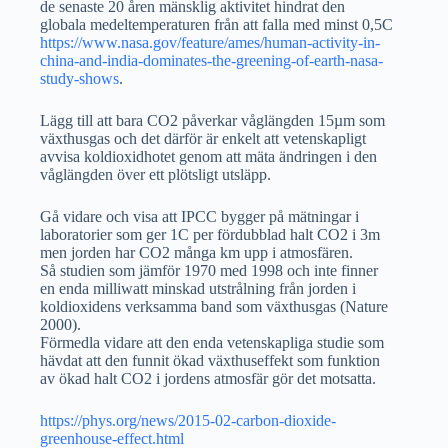
de senaste 20 åren mänsklig aktivitet hindrat den
globala medeltemperaturen från att falla med minst 0,5C
https://www.nasa.gov/feature/ames/human-activity-in-
china-and-india-dominates-the-greening-of-earth-nasa-
study-shows
.
Lägg till att bara CO2 påverkar våglängden 15µm som
växthusgas och det därför är enkelt att vetenskapligt
avvisa koldioxidhotet genom att mäta ändringen i den
våglängden över ett plötsligt utsläpp.
Gå vidare och visa att IPCC bygger på mätningar i
laboratorier som ger 1C per fördubblad halt CO2 i 3m
men jorden har CO2 många km upp i atmosfären.
Så studien som jämför 1970 med 1998 och inte finner
en enda milliwatt minskad utstrålning från jorden i
koldioxidens verksamma band som växthusgas (Nature
2000).
Förmedla vidare att den enda vetenskapliga studie som
hävdat att den funnit ökad växthuseffekt som funktion
av ökad halt CO2 i jordens atmosfär gör det motsatta.
https://phys.org/news/2015-02-carbon-dioxide-
greenhouse-effect.html