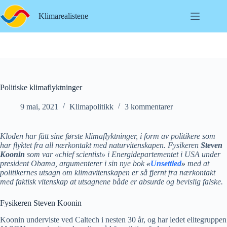
Hopp
til
Klimarealistene
innholdet
Politiske klimaflyktninger
9 mai, 2021
Klimapolitikk
3 kommentarer
Kloden har fått sine første klimaflyktninger, i form av politikere som
har flyktet fra all nærkontakt med naturvitenskapen. Fysikeren
Steven
Koonin
som var «chief scientist» i Energidepartementet i USA under
president Obama, argumenterer i sin nye bok
«
Unsettled
»
med at
politikernes utsagn om klimavitenskapen er så fjernt fra nærkontakt
med faktisk vitenskap at utsagnene både er absurde og bevislig falske.
Fysikeren Steven Koonin
Koonin underviste ved Caltech i nesten 30 år, og har ledet elitegruppen