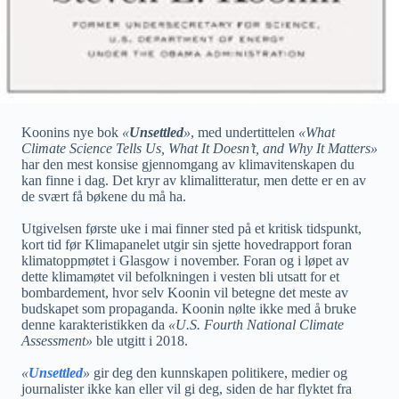
Koonins nye bok
«
Unsettled
»
, med undertittelen
«What
Climate Science Tells Us, What It Doesn’t, and Why It Matters»
har den mest konsise gjennomgang av klimavitenskapen du
kan finne i dag. Det kryr av klimalitteratur, men dette er en av
de svært få bøkene du må ha.
Utgivelsen første uke i mai finner sted på et kritisk tidspunkt,
kort tid før Klimapanelet utgir sin sjette hovedrapport foran
klimatoppmøtet i Glasgow i november. Foran og i løpet av
dette klimamøtet vil befolkningen i vesten bli utsatt for et
bombardement, hvor selv Koonin vil betegne det meste av
budskapet som propaganda. Koonin nølte ikke med å bruke
denne karakteristikken da
«U.S. Fourth National Climate
Assessment»
ble utgitt i 2018.
«
Unsettled
»
gir deg den kunnskapen politikere, medier og
journalister ikke kan eller vil gi deg, siden de har flyktet fra