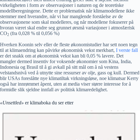
virkeligheten i form av observasjoner i naturen og de teoretiske
modellberegningene. Dette er problematisk når klimamodellene ikke
stemmer med hverandre, når vi har manglende forståelse av de
observasjonene som skal modelleres, og når modellene fokuserer på
hvoran været skal endre seg grunnet ørsmå variasjoner i atmosfærisk
CO
(fra 0,028 % til 0,056 %)
2
Hverken Koonin selv eller de fleste økonomistudier har sett noen tegn
til at klimaendring kan påvirke økonomisk vekst merkbart,
I verste fall
er det snakk om at økonomisk vekst kan bli 0,05 % lavere. Det
mangler dermed insentiv for voksende økonomier som Kina, India,
Indonesia og Brasil til å gi avkall på sitt mål om å nå vestens
velstandsnivå ved å utnytte sine ressurser av olje, gass og kull. Dermed
blir USAs foreslåtte nye klimatiltak virkningsløse, noe klimatsar Kerry
også har innrømmet åpent, uten at media viser større interesse for å
formidle slik sjeldne innfall av politisk klimaredelighet.
«Unsettled»
er klimaboka du ser etter