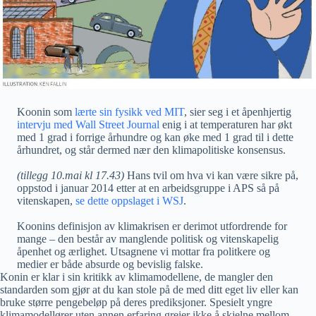
Koonin som
lærte sin fysikk ved MIT
, sier seg i et åpenhjertig
intervju med Wall Street Journal
enig i at temperaturen har økt
med 1 grad i forrige århundre og kan øke med 1 grad til i dette
århundret, og står dermed nær den klimapolitiske konsensus.
(tillegg 10.mai kl 17.43)
Hans tvil om hva vi kan være sikre på,
oppstod i januar 2014 etter at en arbeidsgruppe i APS så på
vitenskapen,
se dette oppslaget i WSJ
.
Koonins definisjon av klimakrisen er derimot utfordrende for
mange – den består av manglende politisk og vitenskapelig
åpenhet og ærlighet. Utsagnene vi mottar fra politkere og
medier er både absurde og bevislig falske.
Konin er klar i sin kritikk av klimamodellene, de mangler den
standarden som gjør at du kan stole på de med ditt eget liv eller kan
bruke større pengebeløp på deres prediksjoner. Spesielt yngre
klimamodellører uten annen erfaring greier ikke å skjelne mellom