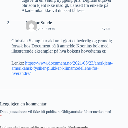
utgave til en veldig hyggelig pris. Digitale utgaver
blir som kjent ikke utsolgt, uansett fra enkelte på
Akademika ikke vil du skal få lese.
Gunnar Sunde
23 MAI, 2021 / 19:40
SVAR
Christian Skaug har akkurat gjort et hederlig og grundig
forsøk hos Document på å anmelde Koonins bok med
illustrerende eksempler på hva bokens hovedtema er.
Lenke:
https://www.document.no/2021/05/23/anerkjent-
amerikansk-fysiker-plukker-klimamodellene-fra-
hverandre/
Legg igjen en kommentar
Din e-postadresse vil ikke bli publisert.
Obligatoriske felt er merket med
*
Innlegg skal være saklig argumenterende. Nedsettende