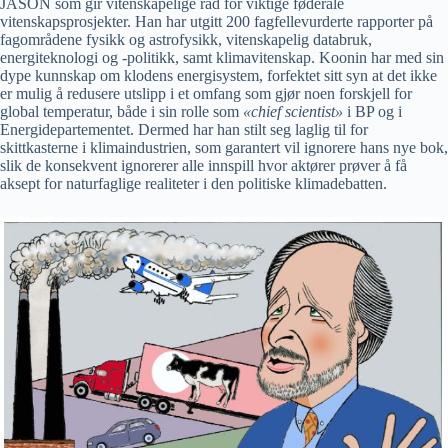
JASON som gir vitenskapelige råd for viktige føderale
vitenskapsprosjekter. Han har utgitt 200 fagfellevurderte rapporter på
fagområdene fysikk og astrofysikk, vitenskapelig databruk,
energiteknologi og -politikk, samt klimavitenskap. Koonin har med sin
dype kunnskap om klodens energisystem, forfektet sitt syn at det ikke
er mulig å redusere utslipp i et omfang som gjør noen forskjell for
global temperatur, både i sin rolle som
«chief scientist»
i BP og i
Energidepartementet. Dermed har han stilt seg laglig til for
skittkasterne i klimaindustrien, som garantert vil ignorere hans nye bok,
slik de konsekvent ignorerer alle innspill hvor aktører prøver å få
aksept for naturfaglige realiteter i den politiske klimadebatten.