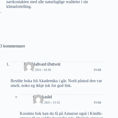
nærkontakten med alle naturfaglige realiteter i sin
klimafortelling.
.
3 kommentarer
Dag Hallvard Østtveit
13 MAI, 2021 / 10:39
SVAR
Bestilte boka frå Akademika i går. Norli påstod den var
utselt, noko eg ikkje tok for god fisk.
Geir Aaslid
13 MAI, 2021 / 13:32
SVAR
Koonins bok kan du få på Amazon også i Kindle-