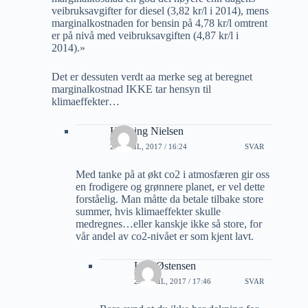
veibruksavgifter for diesel (3,82 kr/l i 2014), mens
marginalkostnaden for bensin på 4,78 kr/l omtrent
er på nivå med veibruksavgiften (4,87 kr/l i
2014).»
Det er dessuten verdt aa merke seg at beregnet
marginalkostnad IKKE tar hensyn til
klimaeffekter…
Henning Nielsen
27 APRIL, 2017 / 16:24
SVAR
Med tanke på at økt co2 i atmosfæren gir oss
en frodigere og grønnere planet, er vel dette
forståelig. Man måtte da betale tilbake store
summer, hvis klimaeffekter skulle
medregnes…eller kanskje ikke så store, for
vår andel av co2-nivået er som kjent lavt.
Lars Østensen
27 APRIL, 2017 / 17:46
SVAR