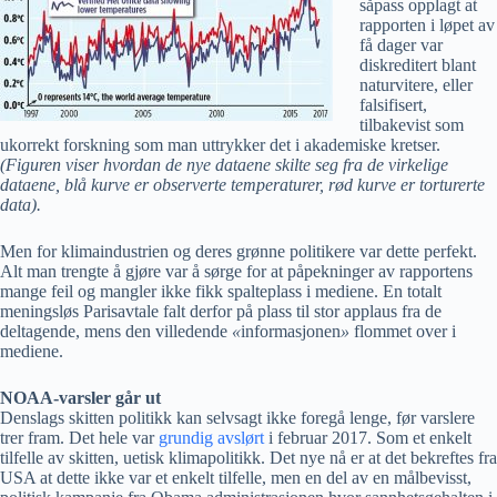
såpass opplagt at
rapporten i løpet av
få dager var
diskreditert blant
naturvitere, eller
falsifisert,
tilbakevist som
ukorrekt forskning som man uttrykker det i akademiske kretser.
(Figuren viser hvordan de nye dataene skilte seg fra de virkelige
dataene, blå kurve er observerte temperaturer, rød kurve er torturerte
data).
Men for klimaindustrien og deres grønne politikere var dette perfekt.
Alt man trengte å gjøre var å sørge for at påpekninger av rapportens
mange feil og mangler ikke fikk spalteplass i mediene. En totalt
meningsløs Parisavtale falt derfor på plass til stor applaus fra de
deltagende, mens den villedende
«
informasjonen
»
flommet over i
mediene.
NOAA-varsler går ut
Denslags skitten politikk kan selvsagt ikke foregå lenge, før varslere
trer fram. Det hele var
grundig avslørt
i februar 2017. Som et enkelt
tilfelle av skitten, uetisk klimapolitikk. Det nye nå er at det bekreftes fra
USA at dette ikke var et enkelt tilfelle, men en del av en målbevisst,