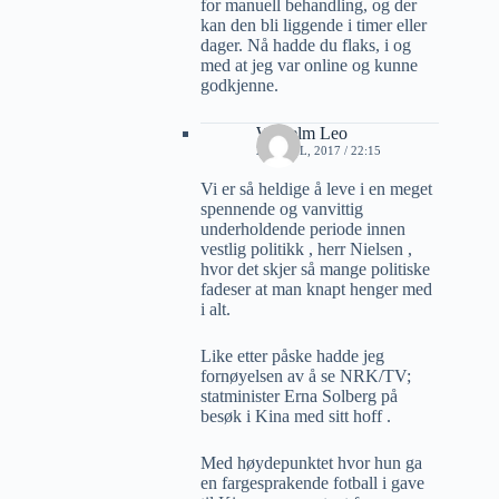
for manuell behandling, og der
kan den bli liggende i timer eller
dager. Nå hadde du flaks, i og
med at jeg var online og kunne
godkjenne.
Wilhelm Leo
27 APRIL, 2017 / 22:15
Vi er så heldige å leve i en meget
spennende og vanvittig
underholdende periode innen
vestlig politikk , herr Nielsen ,
hvor det skjer så mange politiske
fadeser at man knapt henger med
i alt.
Like etter påske hadde jeg
fornøyelsen av å se NRK/TV;
statminister Erna Solberg på
besøk i Kina med sitt hoff .
Med høydepunktet hvor hun ga
en fargesprakende fotball i gave