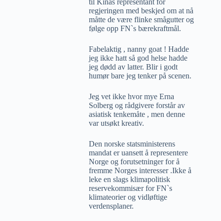
til Kinas representant for
regjeringen med beskjed om at nå
måtte de være flinke smågutter og
følge opp FN`s bærekraftmål.
Fabelaktig , nanny goat ! Hadde
jeg ikke hatt så god helse hadde
jeg dødd av latter. Blir i godt
humør bare jeg tenker på scenen.
Jeg vet ikke hvor mye Erna
Solberg og rådgivere forstår av
asiatisk tenkemåte , men denne
var utsøkt kreativ.
Den norske statsministerens
mandat er uansett å representere
Norge og forutsetninger for å
fremme Norges interesser .Ikke å
leke en slags klimapolitisk
reservekommisær for FN`s
klimateorier og vidløftige
verdensplaner.