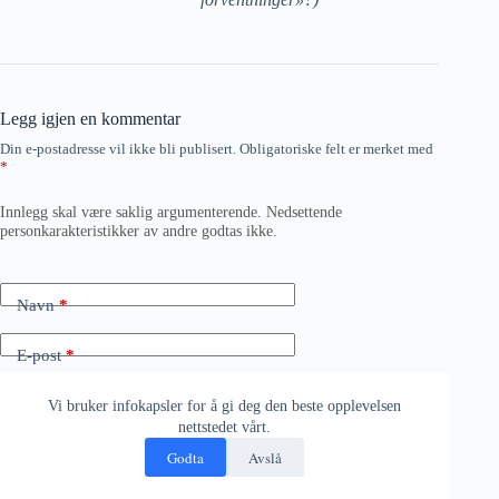
Legg igjen en kommentar
Din e-postadresse vil ikke bli publisert.
Obligatoriske felt er merket med
*
Innlegg skal være saklig argumenterende. Nedsettende
personkarakteristikker av andre godtas ikke.
Navn
*
E-post
*
Nettsted
Vi bruker infokapsler for å gi deg den beste opplevelsen
nettstedet vårt.
Godta
Avslå
Legg til kommentar
*