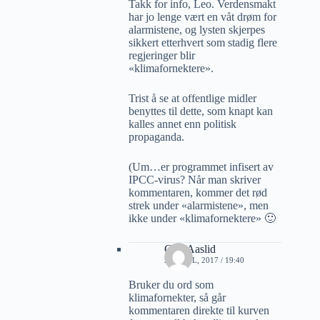
Takk for info, Leo. Verdensmakt
har jo lenge vært en våt drøm for
alarmistene, og lysten skjerpes
sikkert etterhvert som stadig flere
regjeringer blir
«klimafornektere».
Trist å se at offentlige midler
benyttes til dette, som knapt kan
kalles annet enn politisk
propaganda.
(Um…er programmet infisert av
IPCC-virus? Når man skriver
kommentaren, kommer det rød
strek under «alarmistene», men
ikke under «klimafornektere» 🙂
Geir Aaslid
27 APRIL, 2017 / 19:40
Bruker du ord som
klimafornekter, så går
kommentaren direkte til kurven