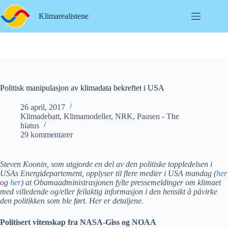
Hopp
til
Klimarealistene
innholdet
Politisk manipulasjon av klimadata bekreftet i USA
26 april, 2017
Klimadebatt
,
Klimamodeller
,
NRK
,
Pausen - The
hiatus
29 kommentarer
Steven Koonin, som utgjorde en del av den politiske toppledelsen i
USAs Energidepartement, opplyser til flere medier i USA mandag (
her
og
her
) at Obamaadministrasjonen fylte pressemeldinger om klimaet
med villedende og/eller feilaktig informasjon i den hensikt å påvirke
den politikken som ble ført. Her er detaljene.
Politisert vitenskap fra NASA-Giss og NOAA