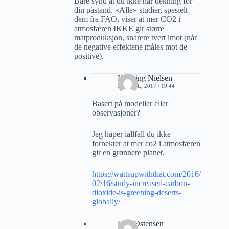
Bare synd at du ikke har dekning for
din påstand. «Alle» studier, spesielt
dem fra FAO, viser at mer CO2 i
atmosfæren IKKE gir større
matproduksjon, snarere tvert imot (når
de negative effektene måles mot de
positive).
Henning Nielsen
27 APRIL, 2017 / 19:44
Basert på modeller eller
observasjoner?
Jeg håper iallfall du ikke
fornekter at mer co2 i atmosfæren
gir en grønnere planet.
https://wattsupwiththat.com/2016/
02/16/study-increased-carbon-
dioxide-is-greening-deserts-
globally/
Lars Østensen