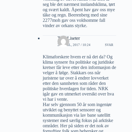
seg ble det nærmest innlandsklima, tørt
og svært kaldt. Åpent hav gav oss mye
tåke og regn. Beerenberg med sine
2277moh gav oss voldsomme fall
vinder av orkans styrke.
Tore Liseter
28 APRIL, 2017 / 10:24
SVAR
Klimaforskere hvem er nå det da? Og
klima synsere fra politiske og juridiske
kretser får leve etter den informasjon de
velger å følge. Stakkars oss når
juristene tar over å endrer lovverket
etter den sannheten som råder den
politiske hverdagen for tiden. NRK
igår gav en utmerket oversikt over hva
vi har i vente.
Har selv gjennom 50 år som ingeniør
utviklet og benyttet sensorer og
kommunikasjon via lav bane satellitt
systemer med særlig fokus på arktiske
områder. Her på siden er det nok av
fornuftige folk som behersker og