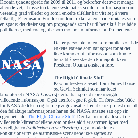
Koonin tjenestegjorde fra 2009 til 2011 og bekrefter det svært mange
allerede vet, at disse to etatene systematisk sender ut informasjon som i
vesentlig grad villeder og som i enkelte tilfeller har vist seg å være
feilaktig. Eller usann. For de som foretrekker at en spade omtales som
en spade: det dreier seg om propaganda som har til hensikt å lure både
politikerne, mediene og alle som mottar sin informasjon fra mediene.
Det er personale innen kommunikasjon i de
enkelte etatene som har sørget for at det
ikke kommer ut informasjon som kunne
bidra til å svekke den klimapolitikken
President Obama ønsket å føre.
The Right Climate Stuff
Koonin trekker spesielt fram James Hansen
og Gavin Schmidt som har ledet
laboratoriet i NASA-Giss, og derfra har spredd store mengder
villedende informasjon. Også utenfor egne fagfelt. Til fortvilelse både
for NASA-ledelsen og for de øvrige ansatte. I en diskret protest mot all
den feilaktige informasjonen har en del NASA-ansatte satt opp sin
egen nettside,
The Right Ciimate Stuff
. Der kan man bl.a lese at de
villedende klimamodellene som brukes aldri er sammenlignet med
virkeligheten
(validering og verifisering)
, og at modellenes
konklusjoner fra de alarmistiske scenariene ikke støttes av