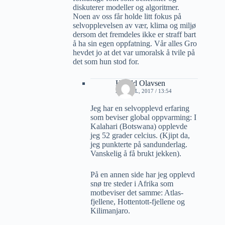
diskuterer modeller og algoritmer.
Noen av oss får holde litt fokus på
selvopplevelsen av vær, klima og miljø
dersom det fremdeles ikke er straff bart
å ha sin egen oppfatning. Vår alles Gro
hevdet jo at det var umoralsk å tvile på
det som hun stod for.
Harald Olavsen
28 APRIL, 2017 / 13:54
Jeg har en selvopplevd erfaring
som beviser global oppvarming: I
Kalahari (Botswana) opplevde
jeg 52 grader celcius. (Kjipt da,
jeg punkterte på sandunderlag.
Vanskelig å få brukt jekken).
På en annen side har jeg opplevd
snø tre steder i Afrika som
motbeviser det samme: Atlas-
fjellene, Hottentott-fjellene og
Kilimanjaro.