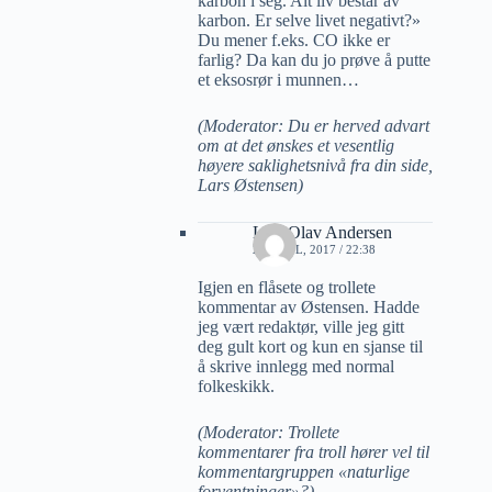
karbon i seg. Alt liv består av
karbon. Er selve livet negativt?»
Du mener f.eks. CO ikke er
farlig? Da kan du jo prøve å putte
et eksosrør i munnen…
(Moderator: Du er herved advart
om at det ønskes et vesentlig
høyere saklighetsnivå fra din side,
Lars Østensen)
Lars Olav Andersen
27 APRIL, 2017 / 22:38
Igjen en flåsete og trollete
kommentar av Østensen. Hadde
jeg vært redaktør, ville jeg gitt
deg gult kort og kun en sjanse til
å skrive innlegg med normal
folkeskikk.
(Moderator: Trollete
kommentarer fra troll hører vel til
kommentargruppen «naturlige
forventninger»?)