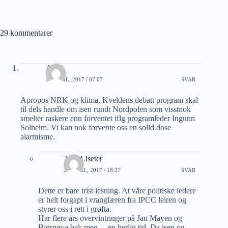
29 kommentarer
Arild
27 APRIL, 2017 / 07:07
SVAR
Apropos NRK og klima, Kveldens debatt program skal
til dels handle om isen rundt Nordpolen som visstnok
smelter raskere enn forventet iflg programleder Ingunn
Solheim. Vi kan nok forvente oss en solid dose
alarmisme.
Tore Liseter
27 APRIL, 2017 / 18:27
SVAR
Dette er bare trist lesning. At våre politiske ledere
er helt forgapt i vranglæren fra IPCC leiren og
styrer oss i rett i grøfta.
Har flere års overvintringer på Jan Mayen og
Bjørnøya bak meg, – en herlig tid. Da isen og