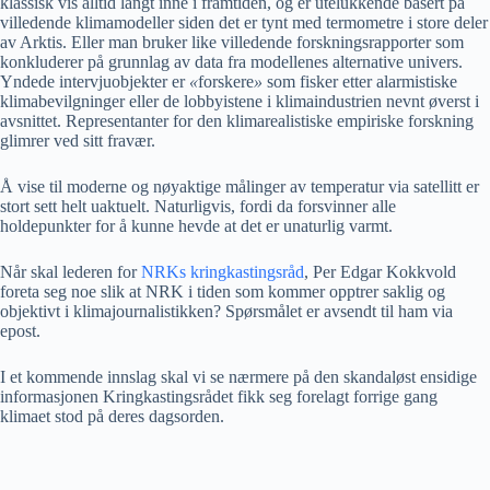
klassisk vis alltid langt inne i framtiden, og er utelukkende basert på
villedende klimamodeller siden det er tynt med termometre i store deler
av Arktis. Eller man bruker like villedende forskningsrapporter som
konkluderer på grunnlag av data fra modellenes alternative univers.
Yndede intervjuobjekter er
«
forskere
»
som fisker etter alarmistiske
klimabevilgninger eller de lobbyistene i klimaindustrien nevnt øverst i
avsnittet. Representanter for den klimarealistiske empiriske forskning
glimrer ved sitt fravær.
Å vise til moderne og nøyaktige målinger av temperatur via satellitt er
stort sett helt uaktuelt. Naturligvis, fordi da forsvinner alle
holdepunkter for å kunne hevde at det er unaturlig varmt.
Når skal lederen for
NRKs kringkastingsråd
, Per Edgar Kokkvold
foreta seg noe slik at NRK i tiden som kommer opptrer saklig og
objektivt i klimajournalistikken? Spørsmålet er avsendt til ham via
epost.
I et kommende innslag skal vi se nærmere på den skandaløst ensidige
informasjonen Kringkastingsrådet fikk seg forelagt forrige gang
klimaet stod på deres dagsorden.