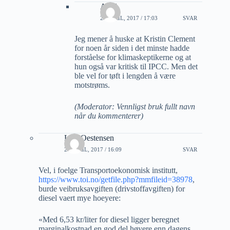
Arild
27 APRIL, 2017 / 17:03
SVAR
Jeg mener å huske at Kristin Clement
for noen år siden i det minste hadde
forståelse for klimaskeptikerne og at
hun også var kritisk til IPCC. Men det
ble vel for tøft i lengden å være
motstrøms.
(Moderator: Vennligst bruk fullt navn
når du kommenterer)
Lars Oestensen
27 APRIL, 2017 / 16:09
SVAR
Vel, i foelge Transportoekonomisk institutt,
https://www.toi.no/getfile.php?mmfileid=38978
,
burde veibruksavgiften (drivstoffavgiften) for
diesel vaert mye hoeyere:
«Med 6,53 kr/liter for diesel ligger beregnet
marginalkostnad en god del høyere enn dagens