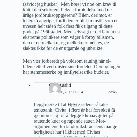
(såvidt jeg husker). Men hører vi noe om krav til
kutt i den sektoren, f.eks. i forbindelse med de
årlige jordbruksoppgjørene? Bilen, derimot, er
lettere å angripe, fordi den er blitt fremstilt som et
uvesen helt siden folk flest fikk tilgang til dette
godet på 1960-tallet. Men selvsagt er det bare mest
ekstreme politikere som våger å forby bilismen,
den er en melkeku, og melkekuer melkes, de
slaktes ikke før de er utgamle og utbrukte.
Men vær forberedt på voldsom rauting når el-
bilene etterhvert mister sine fordeler. Den bølingen
har stemmesterke og innflytelsesrike budeier.
Geir Aaslid
27 APRIL, 2017 / 15:54
SVAR
Legg merke til at Høyre-sidens såkalte
tenketank, Civita, i flere år har forsøkt å få
gjennomslag for å ilegge klimaavgifter på
rautende kuer og rapende sauer. Mot-
argumentene fra landbruksbransjens mange
herligheter har i likhet med Civitas