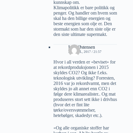
kunnskap om.
Klimapolitikk er bare politikk og
penger. Og handler om hvem som
skal ha den billige energien og
beste energien som olje er. Den
stormakt som har den siste olje er
den siste ultimate supermakt.
Lars Østensen
27 APRIL, 2017 / 21:57
Hvor i all verden er «beviset» for
at rekordproduksjonen i 2015
skyldes CO2? Og ikke f.eks.
teknologisk utvikling? Forresten,
2016 var jo rekordvarmt, men det
skyldes jo alt annet enn CO2 i
følge dere klimarealister.. Og mat
produseres stort sett ikke i drivhus
(hvor det er fint lite
tørke/oversvømmelser,
hetebølger, skadedyr etc.).
«Og alle organiske stoffer har