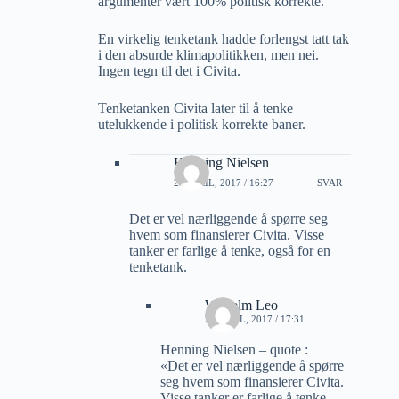
argumenter vært 100% politisk korrekte.
En virkelig tenketank hadde forlengst tatt tak
i den absurde klimapolitikken, men nei.
Ingen tegn til det i Civita.
Tenketanken Civita later til å tenke
utelukkende i politisk korrekte baner.
Henning Nielsen
27 APRIL, 2017 / 16:27
SVAR
Det er vel nærliggende å spørre seg
hvem som finansierer Civita. Visse
tanker er farlige å tenke, også for en
tenketank.
Wilhelm Leo
27 APRIL, 2017 / 17:31
Henning Nielsen – quote :
«Det er vel nærliggende å spørre
seg hvem som finansierer Civita.
Visse tanker er farlige å tenke,