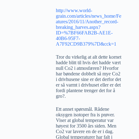
http://www.world-
grain.com/articles/news_home/Fe
atures/2016/11/Another_record-
breaking_harves.aspx?
ID=%7BF66FAB2B-AE1E-
40B6-95F7-
A7F92CD9B379%7D&cck=1
Tror du virkelig at alt dette kornet
hadde blitt til hvis det hadde vært
null Co2 i atmosfæren? Hvorfor
har bøndene dobbelt så mye Co2
i drivhusene sine er det derfor det
er så varmt i drivhuset eller er det
fordi plantene trenger det for å
gro?.
Ett annet spørsmål. Rådene
oksygen isotoper fra is prøver.
Viser at global temperatur var
høyest for 3500 års siden. Men
Co2 var lavere en de er i dag.
Global temperaturer har falt i