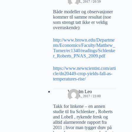
27 APRIL, 2017 / 20:59
Både modeller og observasjoner
kommer til samme resultat (noe
som strengt tatt ikke er veldig
overraskende):
http://www.brown.edu/Departme
nts/Economics/Faculty/Matthew_
Turner/ec1340/readings/Schlenke
r_Roberts_PNAS_2009.pdf
https://www.newscientist.com/arti
cle/dn20449-crop-yields-fall-as-
temperatures-rise/
Wilhelm Leo
27 APRIL, 2017 / 23:00
Takk for linkene – en annen
studie til fra Schlenker , Roberts
and Lobell , rykende fersk og
alltid alarmerende rapport fra
2011 ; hvor man tygger drøv på