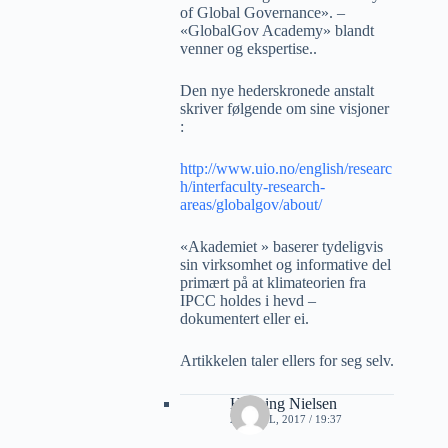
of Global Governance». –
«GlobalGov Academy» blandt
venner og ekspertise..
Den nye hederskronede anstalt
skriver følgende om sine visjoner
:
http://www.uio.no/english/researc
h/interfaculty-research-
areas/globalgov/about/
«Akademiet » baserer tydeligvis
sin virksomhet og informative del
primært på at klimateorien fra
IPCC holdes i hevd –
dokumentert eller ei.
Artikkelen taler ellers for seg selv.
Henning Nielsen
27 APRIL, 2017 / 19:37