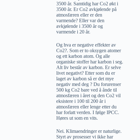
3500 år. Samtidig har Co2 økt i
3500 år. Er Co2 avkjølende på
atmosfæren eller er den
varmende? Eller var den
avkjølende i 3500 år og
varmende i 20 år.
Og hva er negative effekter av
Co2?. Som er to oksygen atomer
og ett karbon atom. Og alle
organiske stoffer har karbon i seg.
Alt liv består av karbon. Er selve
livet negativt? Etter som du er
laget av karbon så er det mye
negativ med deg ? Du forurenser
500 kg Co2 bare ved å ånde til
atmosfæren i året og den Co2 vil
eksistere i 100 til 200 år i
atmosfæren eller lenge etter du
har forlatt verden. I følge IPCC.
Høres ut som en vits.
Nei. Klimaendringer er naturlige.
Styrt av prosesser vi ikke har