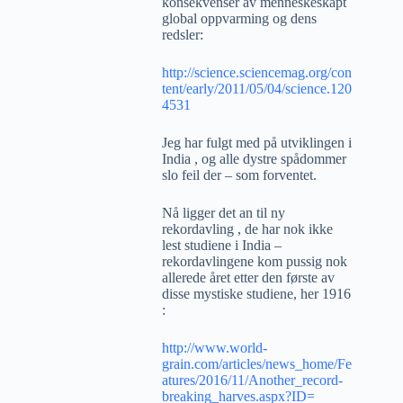
konsekvenser av menneskeskapt
global oppvarming og dens
redsler:
http://science.sciencemag.org/con
tent/early/2011/05/04/science.120
4531
Jeg har fulgt med på utviklingen i
India , og alle dystre spådommer
slo feil der – som forventet.
Nå ligger det an til ny
rekordavling , de har nok ikke
lest studiene i India –
rekordavlingene kom pussig nok
allerede året etter den første av
disse mystiske studiene, her 1916
:
http://www.world-
grain.com/articles/news_home/Fe
atures/2016/11/Another_record-
breaking_harves.aspx?ID=