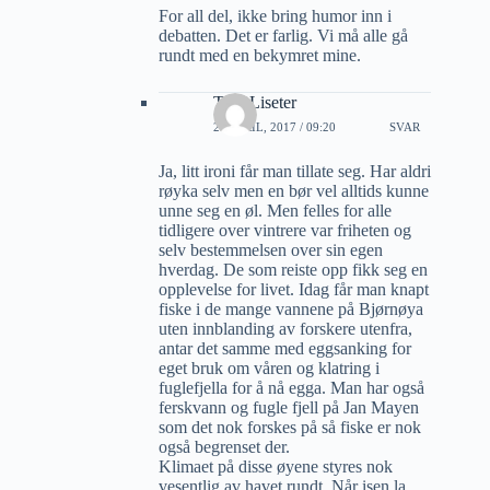
For all del, ikke bring humor inn i
debatten. Det er farlig. Vi må alle gå
rundt med en bekymret mine.
Tore Liseter
28 APRIL, 2017 / 09:20
SVAR
Ja, litt ironi får man tillate seg. Har aldri
røyka selv men en bør vel alltids kunne
unne seg en øl. Men felles for alle
tidligere over vintrere var friheten og
selv bestemmelsen over sin egen
hverdag. De som reiste opp fikk seg en
opplevelse for livet. Idag får man knapt
fiske i de mange vannene på Bjørnøya
uten innblanding av forskere utenfra,
antar det samme med eggsanking for
eget bruk om våren og klatring i
fuglefjella for å nå egga. Man har også
ferskvann og fugle fjell på Jan Mayen
som det nok forskes på så fiske er nok
også begrenset der.
Klimaet på disse øyene styres nok
vesentlig av havet rundt. Når isen la