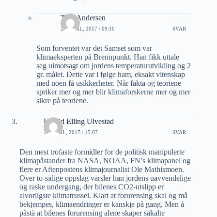
Tore Andersen
28 APRIL, 2017 / 09:10
SVAR
Som forventet var det Samset som var
klimaeksperten på Brennpunkt. Han fikk uttale
seg uimotsagt om jordens temperaturutvikling og 2
gr. målet. Dette var i følge ham, eksakt vitenskap
med noen få usikkerheter. Når fakta og teoriene
spriker mer og mer blir klimaforskerne mer og mer
sikre på teoriene.
Harald Elling Ulvestad
27 APRIL, 2017 / 15:07
SVAR
Den mest trofaste formidler for de politisk manipulerte
klimapåstander fra NASA, NOAA, FN’s klimapanel og
flere er Aftenpostens klimajournalist Ole Mathismoen.
Over to-sidige oppslag varsler han jordens uavvendelige
og raske undergang, der bilenes CO2-utslipp er
alvorligste klimatrussel. Klart at forurensing skal og må
bekjempes, klimaendringer er kanskje på gang. Men å
påstå at bilenes forurensing alene skaper såkalte