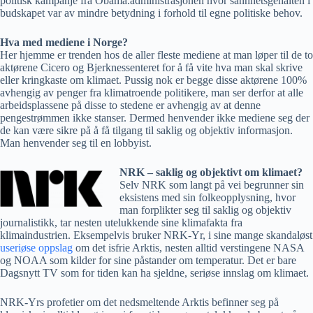
politisk kampanje fra Obama.administrasjonen hvor sannhetsgehalten i
budskapet var av mindre betydning i forhold til egne politiske behov.
Hva med mediene i Norge?
Her hjemme er trenden hos de aller fleste mediene at man løper til de to
aktørene Cicero og Bjerknessenteret for å få vite hva man skal skrive
eller kringkaste om klimaet. Pussig nok er begge disse aktørene 100%
avhengig av penger fra klimatroende politikere, man ser derfor at alle
arbeidsplassene på disse to stedene er avhengig av at denne
pengestrømmen ikke stanser. Dermed henvender ikke mediene seg der
de kan være sikre på å få tilgang til saklig og objektiv informasjon.
Man henvender seg til en lobbyist.
NRK – saklig og objektivt om klimaet?
Selv NRK som langt på vei begrunner sin
eksistens med sin folkeopplysning, hvor
man forplikter seg til saklig og objektiv
journalistikk, tar nesten utelukkende sine klimafakta fra
klimaindustrien. Eksempelvis bruker NRK-Yr, i sine mange skandaløst
useriøse oppslag
om det isfrie Arktis, nesten alltid verstingene NASA
og NOAA som kilder for sine påstander om temperatur. Det er bare
Dagsnytt TV som for tiden kan ha sjeldne, seriøse innslag om klimaet.
NRK-Yrs profetier om det nedsmeltende Arktis befinner seg på