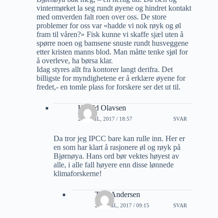
vintermørket la seg rundt øyene og hindret kontakt
med omverden falt roen over oss. De store
problemer for oss var «hadde vi nok røyk og øl
fram til våren?» Fisk kunne vi skaffe sjæl uten å
spørre noen og bamsene snuste rundt husveggene
etter kristen manns blod. Man måtte tenke sjøl for
å overleve, ha børsa klar.
Idag styres allt fra kontorer langt derifra. Det
billigste for myndighetene er å erklære øyene for
fredet,- en tomle plass for forskere ser det ut til.
Harald Olavsen
27 APRIL, 2017 / 18:57
SVAR
Da tror jeg IPCC bare kan rulle inn. Her er
en som har klart å rasjonere øl og røyk på
Bjørnøya. Hans ord bør vektes høyest av
alle, i alle fall høyere enn disse lønnede
klimaforskerne!
Tore Andersen
28 APRIL, 2017 / 09:15
SVAR