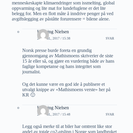
menneskeskapte klimaendringer som issmelting, global
oppvarming og lite mat for lundefuglene er det lite
belegg for. Men en flott måte å inndrive penger på ved
avgiftslegging av påståtte forurensere = bilene alene.
Henning Nielsen
27 APRIL, 2017 / 15:38
SVAR
Norsk presse burde foreta en grundig
gjennomgang av Mathismoens skriverier de siste
15 år eller så, og gjøre en vurdering både av hans
faglige kompetanse og hans integritet som
journalist.
Og det kunne være en god ide å publisere et
utvalgt knippe av «Mathismoens verste» her på
KR 🙂
Henning Nielsen
27 APRIL, 2017 / 15:48
SVAR
Legg også merke til at biler har omtrent like stor
andel av totale co2-utslipp i Norge som landbruket