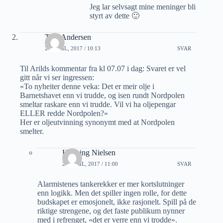
Jeg lar selvsagt mine meninger bli
styrt av dette 🙂
Tore Andersen
27 APRIL, 2017 / 10:13
SVAR
Til Arilds kommentar fra kl 07.07 i dag: Svaret er vel
gitt når vi ser ingressen:
«To nyheiter denne veka: Det er meir olje i
Barnetshavet enn vi trudde, og isen rundt Nordpolen
smeltar raskare enn vi trudde. Vil vi ha oljepengar
ELLER redde Nordpolen?»
Her er oljeutvinning synonymt med at Nordpolen
smelter.
Henning Nielsen
27 APRIL, 2017 / 11:00
SVAR
Alarmistenes tankerekker er mer kortslutninger
enn logikk. Men det spiller ingen rolle, for dette
budskapet er emosjonelt, ikke rasjonelt. Spill på de
riktige strengene, og det faste publikum nynner
med i refrenget, «det er verre enn vi trodde».