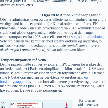
observasjoner i naturen.
(Søk på klimamodeller for å se vår tidligere
omtale av modellene)
.
Også NOAA med klimapropaganda
Obama-administrasjonen og deres allierte fra klimaindustrien og andre
vestlige land hadde et problem før Klimakonferansen i Paris. FNs
klimapanel hadde i sin siste hovedrapport fra 2014 konkludert med at
signifikant global oppvarming hadde opphørt og at den lange
temperaturpausen fra 1996 var reell, som vist i
seriøs klimaforskning
.
Selv om pausen var kamuflert med kreativ ordbruk og underslag av
måleusikkerheten i hovedrapportens omtale
(omtalt som en lavere
akselerasjon i oppvarmingen),
så var tallene svært klare.
Temperaturpausen må vekk
Denne pausen måtte avlives av aktører i IPCC-leiren for å sikre det
ønskede resultatet i Paris, en uforpliktende klimaavtale for USA som
kunne selges til resten av kloden som en forpliktende avtale. Dermed
stilte NOAA opp med sin nå beryktede
«
Pausebuster
»
,
en
forskningsrapport
hvor man brøt alle interne prosedyrer og presenterte
manipulerte data i juni 2015, med NOAA-lederne Peterson og Karl i
hovedrollen. Begge er i dag pensjonister.
Torturen av
rådataene var