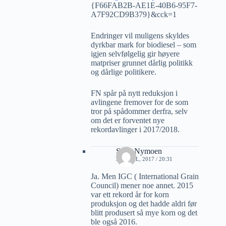
{F66FAB2B-AE1E-40B6-95F7-
A7F92CD9B379}&cck=1
Endringer vil muligens skyldes
dyrkbar mark for biodiesel – som
igjen selvfølgelig gir høyere
matpriser grunnet dårlig politikk
og dårlige politikere.
FN spår på nytt reduksjon i
avlingene fremover for de som
tror på spådommer derfra, selv
om det er forventet nye
rekordavlinger i 2017/2018.
Sven Nymoen
27 APRIL, 2017 / 20:31
Ja. Men IGC ( International Grain
Council) mener noe annet. 2015
var ett rekord år for korn
produksjon og det hadde aldri før
blitt produsert så mye korn og det
ble også 2016.