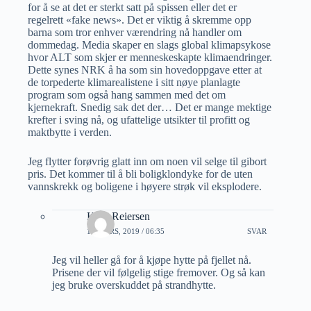
for å se at det er sterkt satt på spissen eller det er
regelrett «fake news». Det er viktig å skremme opp
barna som tror enhver værendring nå handler om
dommedag. Media skaper en slags global klimapsykose
hvor ALT som skjer er menneskeskapte klimaendringer.
Dette synes NRK å ha som sin hovedoppgave etter at
de torpederte klimarealistene i sitt nøye planlagte
program som også hang sammen med det om
kjernekraft. Snedig sak det der… Det er mange mektige
krefter i sving nå, og ufattelige utsikter til profitt og
maktbytte i verden.
Jeg flytter forøvrig glatt inn om noen vil selge til gibort
pris. Det kommer til å bli boligklondyke for de uten
vannskrekk og boligene i høyere strøk vil eksplodere.
Knut Reiersen
11 MARS, 2019 / 06:35
SVAR
Jeg vil heller gå for å kjøpe hytte på fjellet nå.
Prisene der vil følgelig stige fremover. Og så kan
jeg bruke overskuddet på strandhytte.