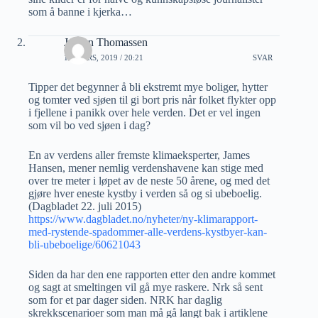
som å banne i kjerka…
Jørgen Thomassen
10 MARS, 2019 / 20:21
SVAR
Tipper det begynner å bli ekstremt mye boliger, hytter
og tomter ved sjøen til gi bort pris når folket flykter opp
i fjellene i panikk over hele verden. Det er vel ingen
som vil bo ved sjøen i dag?
En av verdens aller fremste klimaeksperter, James
Hansen, mener nemlig verdenshavene kan stige med
over tre meter i løpet av de neste 50 årene, og med det
gjøre hver eneste kystby i verden så og si ubeboelig.
(Dagbladet 22. juli 2015)
https://www.dagbladet.no/nyheter/ny-klimarapport-
med-rystende-spadommer-alle-verdens-kystbyer-kan-
bli-ubeboelige/60621043
Siden da har den ene rapporten etter den andre kommet
og sagt at smeltingen vil gå mye raskere. Nrk så sent
som for et par dager siden. NRK har daglig
skrekkscenarioer som man må gå langt bak i artiklene