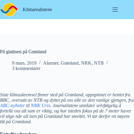
Hopp
til
Klimarealistene
innholdet
På glattisen på Grønland
9 mars, 2019
Alarmer
,
Grønland
,
NRK
,
NTB
3 kommentarer
Siste klimaskremsel finner sted på Grønland, oppspinnet er hentet fra
BBC, oversatt av NTB og dyttet på oss alle av den vanlige gjengen, fra
ABC-nyheter
til
NRK Urix
. Journalistene unnlater selvfølgelig å
fortelle oss alt som er viktig, og har isteden fokus på de 7 meter havet
vil stige når all isen på Grønland har smeltet. Vi tar derfor en nøyere
titt på Grønland.