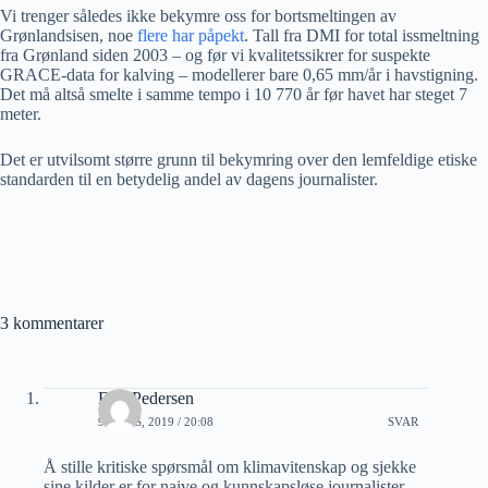
Vi trenger således ikke bekymre oss for bortsmeltingen av
Grønlandsisen, noe
flere har påpekt
. Tall fra DMI for total issmeltning
fra Grønland siden 2003 – og før vi kvalitetssikrer for suspekte
GRACE-data for kalving – modellerer bare 0,65 mm/år i havstigning.
Det må altså smelte i samme tempo i 10 770 år før havet har steget 7
meter.
Det er utvilsomt større grunn til bekymring over den lemfeldige etiske
standarden til en betydelig andel av dagens journalister.
3 kommentarer
Erik Pedersen
9 MARS, 2019 / 20:08
SVAR
Å stille kritiske spørsmål om klimavitenskap og sjekke
sine kilder er for naive og kunnskapsløse journalister