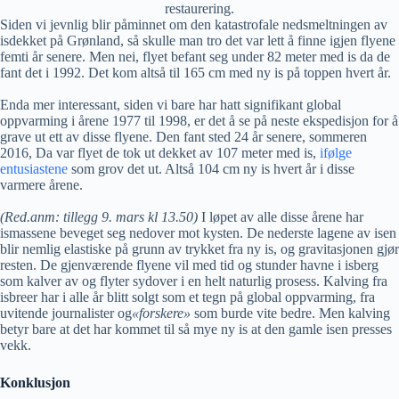
restaurering.
Siden vi jevnlig blir påminnet om den katastrofale nedsmeltningen av
isdekket på Grønland, så skulle man tro det var lett å finne igjen flyene
femti år senere. Men nei, flyet befant seg under 82 meter med is da de
fant det i 1992. Det kom altså til 165 cm med ny is på toppen hvert år.
Enda mer interessant, siden vi bare har hatt signifikant global
oppvarming i årene 1977 til 1998, er det å se på neste ekspedisjon for å
grave ut ett av disse flyene. Den fant sted 24 år senere, sommeren
2016, Da var flyet de tok ut dekket av 107 meter med is,
ifølge
entusiastene
som grov det ut. Altså 104 cm ny is hvert år i disse
varmere årene.
(Red.anm: tillegg 9. mars kl 13.50)
I løpet av alle disse årene har
ismassene beveget seg nedover mot kysten. De nederste lagene av isen
blir nemlig elastiske på grunn av trykket fra ny is, og gravitasjonen gjør
resten. De gjenværende flyene vil med tid og stunder havne i isberg
som kalver av og flyter sydover i en helt naturlig prosess. Kalving fra
isbreer har i alle år blitt solgt som et tegn på global oppvarming, fra
uvitende journalister og
«forskere»
som burde vite bedre. Men kalving
betyr bare at det har kommet til så mye ny is at den gamle isen presses
vekk.
Konklusjon