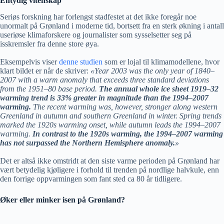
Entydig vitenskap
Seriøs forskning har forlengst stadfestet at det ikke foregår noe
unormalt på Grønland i moderne tid, bortsett fra en sterk økning i antall
useriøse klimaforskere og journalister som sysselsetter seg på
isskremsler fra denne store øya.
Eksempelvis viser
denne studien
som er lojal til klimamodellene, hvor
klart bildet er når de skriver:
«Year 2003 was the only year of 1840–
2007 with a warm anomaly that exceeds three standard deviations
from the 1951–80 base period.
The annual whole ice sheet 1919–32
warming trend is 33% greater in magnitude than the 1994–2007
warming.
The recent warming was, however, stronger along western
Greenland in autumn and southern Greenland in winter. Spring trends
marked the 1920s warming onset, while autumn leads the 1994–2007
warming.
In contrast to the 1920s warming, the 1994–2007 warming
has not surpassed the Northern Hemisphere anomaly.
»
Det er altså ikke omstridt at den siste varme perioden på Grønland har
vært betydelig kjøligere i forhold til trenden på nordlige halvkule, enn
den forrige oppvarmingen som fant sted ca 80 år tidligere.
Øker eller minker isen på Grønland?