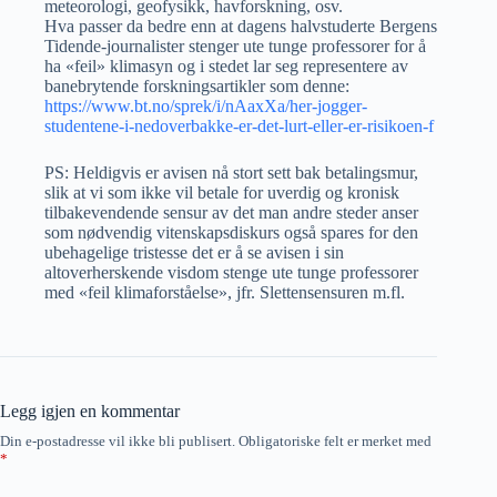
meteorologi, geofysikk, havforskning, osv.
Hva passer da bedre enn at dagens halvstuderte Bergens
Tidende-journalister stenger ute tunge professorer for å
ha «feil» klimasyn og i stedet lar seg representere av
banebrytende forskningsartikler som denne:
https://www.bt.no/sprek/i/nAaxXa/her-jogger-
studentene-i-nedoverbakke-er-det-lurt-eller-er-risikoen-f
PS: Heldigvis er avisen nå stort sett bak betalingsmur,
slik at vi som ikke vil betale for uverdig og kronisk
tilbakevendende sensur av det man andre steder anser
som nødvendig vitenskapsdiskurs også spares for den
ubehagelige tristesse det er å se avisen i sin
altoverherskende visdom stenge ute tunge professorer
med «feil klimaforståelse», jfr. Slettensensuren m.fl.
Legg igjen en kommentar
Din e-postadresse vil ikke bli publisert.
Obligatoriske felt er merket med
*