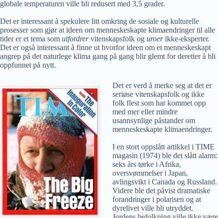
globale temperaturen ville bli redusert med 3,5 grader.
Det er interessant å spekulere litt omkring de sosiale og kulturelle
prosesser som gjør at ideen om menneskeskapte klimaendringer til alle
tider er et tema som
utfordrer
vitenskapsfolk og
uroer
ikke-eksperter.
Det er også interessant å finne ut hvorfor ideen om et menneskeskapt
angrep på det naturlege klima gang på gang blir glemt for deretter å bli
oppfunnet på nytt.
Det er verd å merke seg at det er
seriøse vitenskapsfolk og ikke
folk flest som har kommet opp
med mer eller mindre
usannsynlige påstander om
menneskeskapte klimaendringer.
I en stort oppslått artikkel i TIME
magasin (1974) ble det slått alarm:
seks års tørke i Afrika,
oversvømmelser i Japan,
avlingsvikt i Canada og Russland.
Videre ble det påvist dramatiske
forandringer i polarisen og at
dyrelivet ville bli utryddet.
Jordens befolkning ville ikke være