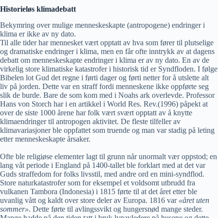
Historieløs klimadebatt
Bekymring over mulige menneskeskapte (antropogene) endringer i
klima er ikke av ny dato.
Til alle tider har mennesket vært opptatt av hva som fører til plutselige
og dramatiske endringer i klima, men en får ofte inntrykk av at dagens
debatt om menneskeskapte endringer i klima er av ny dato. En av de
virkelig store klimatiske katastrofer i historisk tid er Syndfloden. I følge
Bibelen lot Gud det regne i førti dager og førti netter for å utslette alt
liv på jorden. Dette var en straff fordi menneskene ikke oppførte seg
slik de burde. Bare de som kom med i Noahs ark overlevde. Professor
Hans von Storch har i en artikkel i World Res. Rev.(1996) påpekt at
over de siste 1000 årene har folk vært svært opptatt av å knytte
klimaendringer til antropogen aktivitet. De fleste tilfeller av
klimavariasjoner ble oppfattet som truende og man var stadig på leting
etter menneskeskapte årsaker.
Ofte ble religiøse elementer lagt til grunn når unormalt vær oppstod; en
lang våt periode i England på 1400-tallet ble forklart med at det var
Guds straffedom for folks livsstil, med andre ord en mini-syndflod.
Store naturkatastrofer som for eksempel et voldsomt utbrudd fra
vulkanen Tambora (Indonesia) i 1815 førte til at det året etter ble
uvanlig vått og kaldt over store deler av Europa. 1816 var
«året uten
sommer»
. Dette førte til avlingssvikt og hungersnød mange steder.
Mange hadde på den tiden tatt i bruk lynavledere på husene og dette