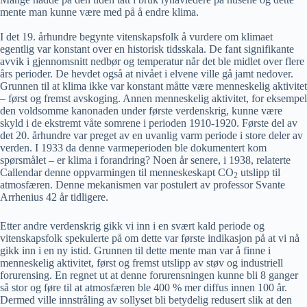
mente man kunne være med på å endre klima.
I det 19. århundre begynte vitenskapsfolk å vurdere om klimaet
egentlig var konstant over en historisk tidsskala. De fant signifikante
avvik i gjennomsnitt nedbør og temperatur når det ble midlet over flere
års perioder. De hevdet også at nivået i elvene ville gå jamt nedover.
Grunnen til at klima ikke var konstant måtte være menneskelig aktivitet
– først og fremst avskoging. Annen menneskelig aktivitet, for eksempel
den voldsomme kanonaden under første verdenskrig, kunne være
skyld i de ekstremt våte somrene i perioden 1910-1920. Første del av
det 20. århundre var preget av en uvanlig varm periode i store deler av
verden. I 1933 da denne varmeperioden ble dokumentert kom
spørsmålet – er klima i forandring? Noen år senere, i 1938, relaterte
Callendar denne oppvarmingen til menneskeskapt CO
utslipp til
2
atmosfæren. Denne mekanismen var postulert av professor Svante
Arrhenius 42 år tidligere.
Etter andre verdenskrig gikk vi inn i en svært kald periode og
vitenskapsfolk spekulerte på om dette var første indikasjon på at vi nå
gikk inn i en ny istid. Grunnen til dette mente man var å finne i
menneskelig aktivitet, først og fremst utslipp av støv og industriell
forurensing. En regnet ut at denne forurensningen kunne bli 8 ganger
så stor og føre til at atmosfæren ble 400 % mer diffus innen 100 år.
Dermed ville innstråling av sollyset bli betydelig redusert slik at den