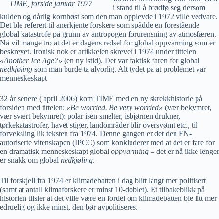
TIME, forside januar 1977
i stand til å brødfø seg dersom
kulden og dårlig kornhøst som den man opplevde i 1972 ville vedvare.
Det ble referert til anerkjente forskere som spådde en forestående
global katastrofe på grunn av antropogen forurensning av atmosfæren.
Nå vil mange tro at det er dagens redsel for global oppvarming som er
beskrevet. Ironisk nok er artikkelen skrevet i 1974 under tittelen
«Another Ice Age?»
(en ny istid). Det var faktisk faren for global
nedkjøling
som man burde ta alvorlig. Alt tydet på at problemet var
menneskeskapt
32 år senere ( april 2006) kom TIME med en ny skrekkhistorie på
forsiden med tittelen:
«Be worried. Be very worried»
(vær bekymret,
vær svært bekymret): polar isen smelter, isbjørnen drukner,
tørkekatastrofer, havet stiger, landområder blir oversvømt etc., til
forveksling lik teksten fra 1974. Denne gangen er det den FN-
autoriserte vitenskapen (IPCC) som konkluderer med at det er fare for
en dramatisk menneskeskapt global
oppvarming
– det er nå ikke lenger
er snakk om global
nedkjøling
.
Til forskjell fra 1974 er klimadebatten i dag blitt langt mer politisert
(samt at antall klimaforskere er minst 10-doblet). Et tilbakeblikk på
historien tilsier at det ville være en fordel om klimadebatten ble litt mer
edruelig og ikke minst, den bør avpolitiseres.