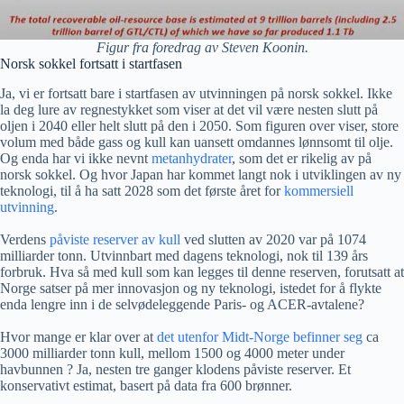
Figur fra foredrag av Steven Koonin.
Norsk sokkel fortsatt i startfasen
Ja, vi er fortsatt bare i startfasen av utvinningen på norsk sokkel. Ikke
la deg lure av regnestykket som viser at det vil være nesten slutt på
oljen i 2040 eller helt slutt på den i 2050. Som figuren over viser, store
volum med både gass og kull kan uansett omdannes lønnsomt til olje.
Og enda har vi ikke nevnt
metanhydrater
, som det er rikelig av på
norsk sokkel. Og hvor Japan har kommet langt nok i utviklingen av ny
teknologi, til å ha satt 2028 som det første året for
kommersiell
utvinning
.
Verdens
påviste reserver av kull
ved slutten av 2020 var på 1074
milliarder tonn. Utvinnbart med dagens teknologi, nok til 139 års
forbruk. Hva så med kull som kan legges til denne reserven, forutsatt at
Norge satser på mer innovasjon og ny teknologi, istedet for å flykte
enda lengre inn i de selvødeleggende Paris- og ACER-avtalene?
Hvor mange er klar over at
det utenfor Midt-Norge befinner seg
ca
3000 milliarder tonn kull, mellom 1500 og 4000 meter under
havbunnen ? Ja, nesten tre ganger klodens påviste reserver. Et
konservativt estimat, basert på data fra 600 brønner.