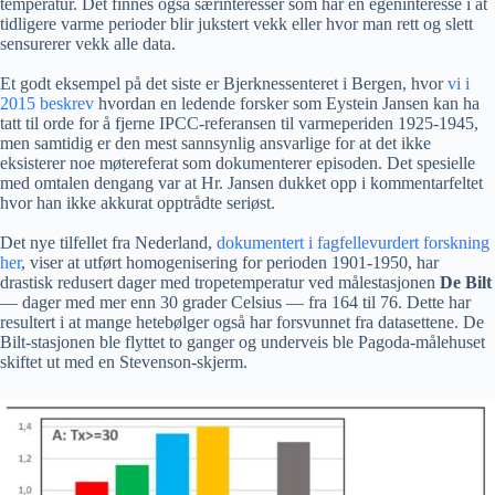
temperatur. Det finnes også særinteresser som har en egeninteresse i at
tidligere varme perioder blir jukstert vekk eller hvor man rett og slett
sensurerer vekk alle data.
Et godt eksempel på det siste er Bjerknessenteret i Bergen, hvor
vi i
2015 beskrev
hvordan en ledende forsker som Eystein Jansen kan ha
tatt til orde for å fjerne IPCC-referansen til varmeperiden 1925-1945,
men samtidig er den mest sannsynlig ansvarlige for at det ikke
eksisterer noe møtereferat som dokumenterer episoden. Det spesielle
med omtalen dengang var at Hr. Jansen dukket opp i kommentarfeltet
hvor han ikke akkurat opptrådte seriøst.
Det nye tilfellet fra Nederland,
dokumentert i fagfellevurdert forskning
her
, viser at utført homogenisering for perioden 1901-1950, har
drastisk redusert dager med tropetemperatur ved målestasjonen
De Bilt
— dager med mer enn 30 grader Celsius — fra 164 til 76. Dette har
resultert i at mange hetebølger også har forsvunnet fra datasettene. De
Bilt-stasjonen ble flyttet to ganger og underveis ble Pagoda-målehuset
skiftet ut med en Stevenson-skjerm.