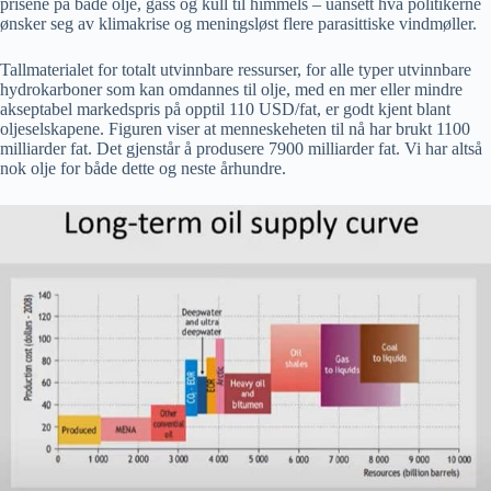
prisene på både olje, gass og kull til himmels – uansett hva politikerne
ønsker seg av klimakrise og meningsløst flere parasittiske vindmøller.
Tallmaterialet for totalt utvinnbare ressurser, for alle typer utvinnbare
hydrokarboner som kan omdannes til olje, med en mer eller mindre
akseptabel markedspris på opptil 110 USD/fat, er godt kjent blant
oljeselskapene. Figuren viser at menneskeheten til nå har brukt 1100
milliarder fat. Det gjenstår å produsere 7900 milliarder fat. Vi har altså
nok olje for både dette og neste århundre.