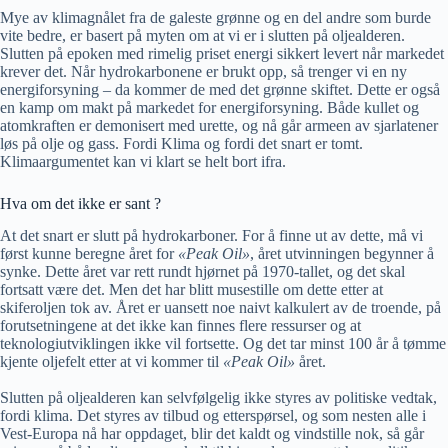
Mye av klimagnålet fra de galeste grønne og en del andre som burde
vite bedre, er basert på myten om at vi er i slutten på oljealderen.
Slutten på epoken med rimelig priset energi sikkert levert når markedet
krever det. Når hydrokarbonene er brukt opp, så trenger vi en ny
energiforsyning – da kommer de med det grønne skiftet. Dette er også
en kamp om makt på markedet for energiforsyning. Både kullet og
atomkraften er demonisert med urette, og nå går armeen av sjarlatener
løs på olje og gass. Fordi Klima og fordi det snart er tomt.
Klimaargumentet kan vi klart se helt bort ifra.
Hva om det ikke er sant ?
At det snart er slutt på hydrokarboner. For å finne ut av dette, må vi
først kunne beregne året for
«Peak Oil»
, året utvinningen begynner å
synke. Dette året var rett rundt hjørnet på 1970-tallet, og det skal
fortsatt være det. Men det har blitt musestille om dette etter at
skiferoljen tok av. Året er uansett noe naivt kalkulert av de troende, på
forutsetningene at det ikke kan finnes flere ressurser og at
teknologiutviklingen ikke vil fortsette. Og det tar minst 100 år å tømme
kjente oljefelt etter at vi kommer til
«Peak Oil»
året.
Slutten på oljealderen kan selvfølgelig ikke styres av politiske vedtak,
fordi klima. Det styres av tilbud og etterspørsel, og som nesten alle i
Vest-Europa nå har oppdaget, blir det kaldt og vindstille nok, så går