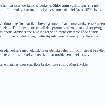
 lagt på gass- og kullkraftverkene.
Slike unnskyldninger er rent
ngig kraftforsyning kommer opp i en viss prosentandel (over 20%), har det
 av vindmøllene frøs var ikke hovedgrunnen til at denne værbaserte kraften
epanelene. Da forsvant nesten all den grønne kraften – som nå for øvrig
disjonelle kraftverkene ikke lenger var dimensjonert for både å takle
 på grunn av kuldebølgen, måtte strømleverandørene ty til rullerende
r planleggere med teknisk/naturvitenskapelig innsikt. I stedet benytter
sulterer i utilstrekkelig beredskap når problemene melder seg.
kelte installasjoner som ikke bruker mye strøm. Men å koble