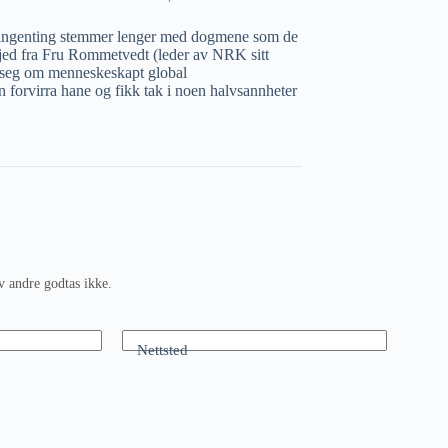
 når ingenting stemmer lenger med dogmene som de
skjed fra Fru Rommetvedt (leder av NRK sitt
e seg om menneskeskapt global
orvirra hane og fikk tak i noen halvsannheter
v andre godtas ikke.
Nettsted