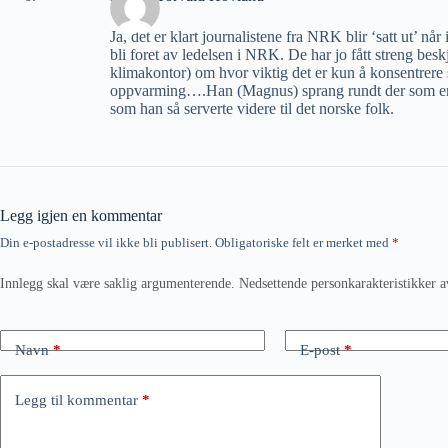
Ja, det er klart journalistene fra NRK blir ‘satt ut’
bli foret av ledelsen i NRK. De har jo fått streng be
klimakontor) om hvor viktig det er kun å konsentrer
oppvarming….Han (Magnus) sprang rundt der som en f
som han så serverte videre til det norske folk.
Legg igjen en kommentar
Din e-postadresse vil ikke bli publisert.
Obligatoriske felt er merket med
*
Innlegg skal være saklig argumenterende. Nedsettende personkarakteristikker a
Navn
*
E-post
*
Legg til kommentar
*