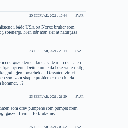
23 FEBRUAR, 2021 / 16:44
SVAR
nalistene i både USA og Norge bruker som
 og solenergi. Men når man sier at naturgass
23 FEBRUAR, 2021 / 20:14
SVAR
energisvikten da kulda satte inn i delstaten
s frøs i rørene. Dette kunne da ikke være riktig,
ikke godt gjennomarbeidet. Dessuten virket
varmen som som skapte problemer men kulda.
 som kommer…?
23 FEBRUAR, 2021 / 21:29
SVAR
 strømmen som drev pumpene som pumpet frem
agt gassen frem til forbrukerne.
25 FEBRUAR, 2021 / 06:52
SVAR