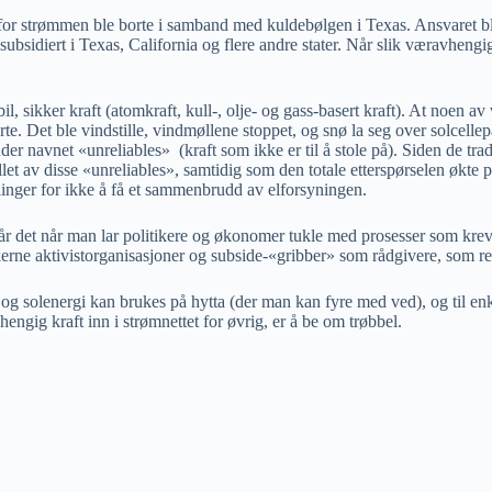
r strømmen ble borte i samband med kuldebølgen i Texas. Ansvaret ble
og subsidiert i Texas, California og flere andre stater. Når slik væravhe
bil, sikker kraft (atomkraft, kull-, olje- og gass-basert kraft). At noen
rte. Det ble vindstille, vindmøllene stoppet, og snø la seg over solcell
der navnet «unreliables» (kraft som ikke er til å stole på). Siden de tra
llet av disse «unreliables», samtidig som den totale etterspørselen økte
inger for ikke å få et sammenbrudd av elforsyningen.
år det når man lar politikere og økonomer tukle med prosesser som kreve
kerne aktivistorganisasjoner og subside-«gribber» som rådgivere, som re
og solenergi kan brukes på hytta (der man kan fyre med ved), og til en
engig kraft inn i strømnettet for øvrig, er å be om trøbbel.