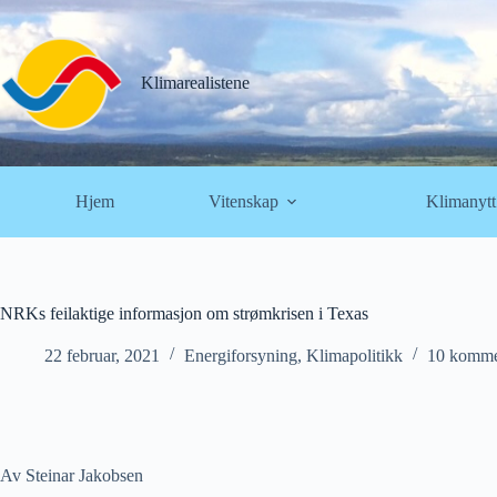
Hopp
til
innholdet
Klimarealistene
Hjem
Vitenskap
Klimanytt
NRKs feilaktige informasjon om strømkrisen i Texas
22 februar, 2021
Energiforsyning
,
Klimapolitikk
10 komme
Av Steinar Jakobsen