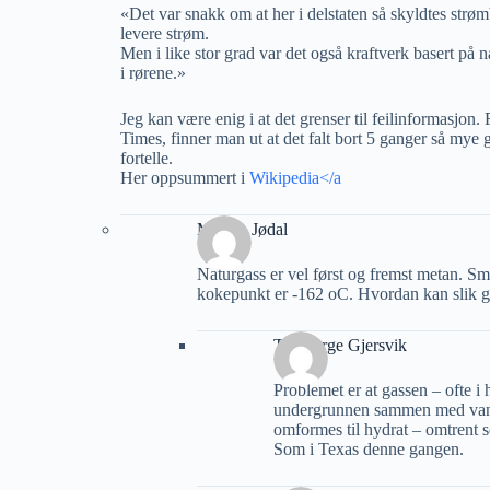
«Det var snakk om at her i delstaten så skyldtes strø
levere strøm.
Men i like stor grad var det også kraftverk basert på 
i rørene.»
Jeg kan være enig i at det grenser til feilinformasjon
Times, finner man ut at det falt bort 5 ganger så mye
fortelle.
Her oppsummert i
Wikipedia</a
Morten Jødal
Naturgass er vel først og fremst metan. S
kokepunkt er -162 oC. Hvordan kan slik ga
Tor Berge Gjersvik
Problemet er at gassen – ofte 
undergrunnen sammen med vann
omformes til hydrat – omtrent s
Som i Texas denne gangen.