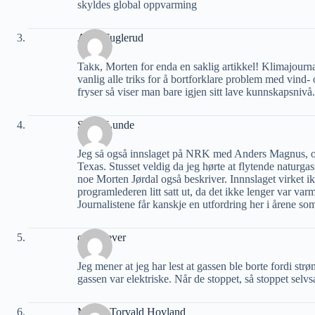
skyldes global oppvarming
Arild Fuglerud
Takk, Morten for enda en saklig artikkel! Klimajour
vanlig alle triks for å bortforklare problem med vind-
fryser så viser man bare igjen sitt lave kunnskapsnivå.
Svein Lunde
Jeg så også innslaget på NRK med Anders Magnus, om 
Texas. Stusset veldig da jeg hørte at flytende naturgas
noe Morten Jørdal også beskriver. Innnslaget virket 
programlederen litt satt ut, da det ikke lenger var 
Journalistene får kanskje en utfordring her i årene
ottostoever
Jeg mener at jeg har lest at gassen ble borte fordi
gassen var elektriske. Når de stoppet, så stoppet selvs
Martin Torvald Hovland