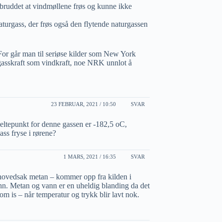
mbruddet at vindmøllene frøs og kunne ikke
naturgass, der frøs også den flytende naturgassen
. For går man til seriøse kilder som New York
 gasskraft som vindkraft, noe NRK unnlot å
23 FEBRUAR, 2021 / 10:50
SVAR
meltepunkt for denne gassen er -182,5 oC,
ss fryse i rørene?
1 MARS, 2021 / 16:35
SVAR
i hovedsak metan – kommer opp fra kilden i
. Metan og vann er en uheldig blanding da det
om is – når temperatur og trykk blir lavt nok.