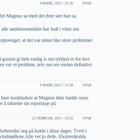
4 MARS, 2021 / 21:36
SVAR
et Magnus sa med det dere sier han sa.
 alle samfunsområder har hull i viten om
.
edpoenget, at det var minst like store problemer
 i gassen gi helt vanlig is om trykket er for lavt
ren
var
et problem, selv om ren metan definitivt
8 MARS, 2021 / 11:38
SVAR
l bare konkludere at Magnus ikke hadde noen
e å utforme sin reportasje på.
22 FEBRUAR, 2021 / 19:32
SVAR
rbereder seg på kulde i disse dager. Tvert i
 vindmøllene.Alle vet jo dette. Ekstremkulda