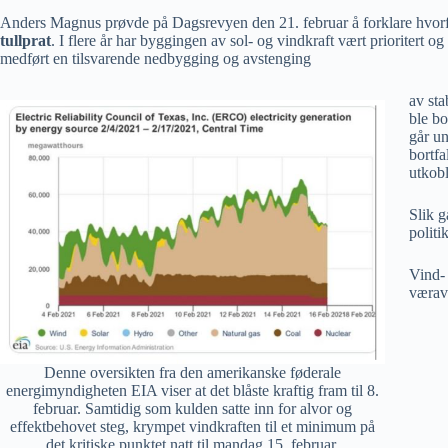
Anders Magnus prøvde på Dagsrevyen den 21. februar å forklare hvorfo
tullprat
. I flere år har byggingen av sol- og vindkraft vært prioritert 
medført en tilsvarende nedbygging og avstenging
av sta
ble bo
går un
bortfa
utkobl
Slik g
politi
Vind- 
væravh
Denne oversikten fra den amerikanske føderale
energimyndigheten EIA viser at det blåste kraftig fram til 8.
februar. Samtidig som kulden satte inn for alvor og
effektbehovet steg, krympet vindkraften til et minimum på
det kritiske punktet natt til mandag 15. februar.