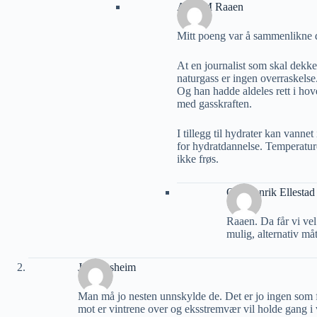
Arne M Raaen
Mitt poeng var å sammenlikne d
At en journalist som skal dekke
naturgass er ingen overraskelse
Og han hadde aldeles rett i hov
med gasskraften.
I tillegg til hydrater kan vannet
for hydratdannelse. Temperatu
ikke frøs.
Ole Henrik Ellestad
Raaen. Da får vi ve
mulig, alternativ måt
Jon Nesheim
Man må jo nesten unnskylde de. Det er jo ingen som fo
mot er vintrene over og eksstremvær vil holde gang i