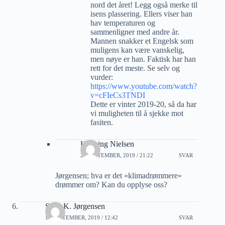
nord det året! Legg også merke til
isens plassering. Ellers viser han
hav temperaturen og
sammenligner med andre år.
Mannen snakker et Engelsk som
muligens kan være vanskelig,
men nøye er han. Faktisk har han
rett for det meste. Se selv og
vurder:
https://www.youtube.com/watch?
v=cFIeCs3TNDI
Dette er vinter 2019-20, så da har
vi muligheten til å sjekke mot
fasiten.
Henning Nielsen
20 SEPTEMBER, 2019 / 21:22
SVAR
Jørgensen; hva er det «klimadrømmere»
drømmer om? Kan du opplyse oss?
Sven K. Jørgensen
15 SEPTEMBER, 2019 / 12:42
SVAR