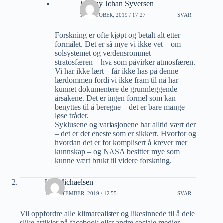
Johnny Johan Syversen
12 OKTOBER, 2019 / 17:27
SVAR
Forskning er ofte kjøpt og betalt alt etter
formålet. Det er så mye vi ikke vet – om
solsystemet og verdensrommet –
stratosfæren – hva som påvirker atmosfæren.
Vi har ikke lært – får ikke has på denne
lærdommen fordi vi ikke fram til nå har
kunnet dokumentere de grunnleggende
årsakene. Det er ingen formel som kan
benyttes til å beregne – det er bare mange
løse tråder.
Syklusene og variasjonene har alltid vært der
– det er det eneste som er sikkert. Hvorfor og
hvordan det er for komplisert å krever mer
kunnskap – og NASA besitter mye som
kunne vært brukt til videre forskning.
Ulf Michaelsen
13 SEPTEMBER, 2019 / 12:55
SVAR
Vil oppfordre alle klimarealister og likesinnede til å dele
slike artikler på facebook eller andre sosiale medier.