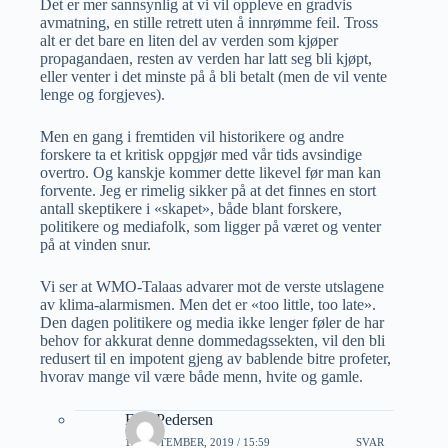
Det er mer sannsynlig at vi vil oppleve en gradvis
avmatning, en stille retrett uten å innrømme feil. Tross
alt er det bare en liten del av verden som kjøper
propagandaen, resten av verden har latt seg bli kjøpt,
eller venter i det minste på å bli betalt (men de vil vente
lenge og forgjeves).
Men en gang i fremtiden vil historikere og andre
forskere ta et kritisk oppgjør med vår tids avsindige
overtro. Og kanskje kommer dette likevel før man kan
forvente. Jeg er rimelig sikker på at det finnes en stort
antall skeptikere i «skapet», både blant forskere,
politikere og mediafolk, som ligger på været og venter
på at vinden snur.
Vi ser at WMO-Talaas advarer mot de verste utslagene
av klima-alarmismen. Men det er «too little, too late».
Den dagen politikere og media ikke lenger føler de har
behov for akkurat denne dommedagssekten, vil den bli
redusert til en impotent gjeng av bablende bitre profeter,
hvorav mange vil være både menn, hvite og gamle.
Erik Pedersen
13 SEPTEMBER, 2019 / 15:59
SVAR