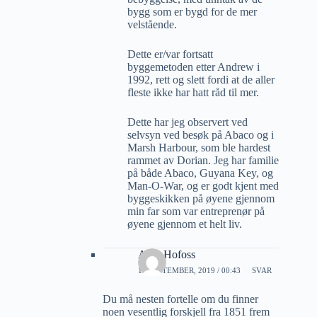
bygg som er bygd for de mer
velstående.
Dette er/var fortsatt
byggemetoden etter Andrew i
1992, rett og slett fordi at de aller
fleste ikke har hatt råd til mer.
Dette har jeg observert ved
selvsyn ved besøk på Abaco og i
Marsh Harbour, som ble hardest
rammet av Dorian. Jeg har familie
på både Abaco, Guyana Key, og
Man-O-War, og er godt kjent med
byggeskikken på øyene gjennom
min far som var entreprenør på
øyene gjennom et helt liv.
Arne Hofoss
17 SEPTEMBER, 2019 / 00:43
SVAR
Du må nesten fortelle om du finner
noen vesentlig forskjell fra 1851 frem