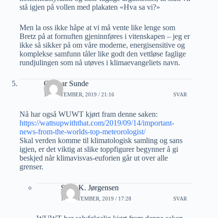
stå igjen på vollen med plakaten «Hva sa vi?»
Men la oss ikke håpe at vi må vente like lenge som
Bretz på at fornuften gjeninnføres i vitenskapen – jeg er
ikke så sikker på om våre moderne, energisensitive og
komplekse samfunn tåler like godt den vettløse faglige
rundjulingen som nå utøves i klimaevangeliets navn.
Gunnar Sunde
14 SEPTEMBER, 2019 / 21:16
SVAR
Nå har også WUWT kjørt fram denne saken:
https://wattsupwiththat.com/2019/09/14/important-
news-from-the-worlds-top-meteorologist/
Skal verden komme til klimatologisk samling og sans
igjen, er det viktig at slike toppfigurer begynner å gi
beskjed når klimavisvas-euforien går ut over alle
grenser.
Sven K. Jørgensen
16 SEPTEMBER, 2019 / 17:28
SVAR