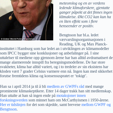
meteorolog og en av verdens
ledende klimaforskere, gjentatte
ganger påpekt at det finnes ingen
klimakrise. Økt CO2 kan kun ha
en liten effekt som i flere
henseender er positiv.
Bengtsson har bl.a. ledet
værvarslingsorganisasjonen i
Reading, UK og Max Planck-
instituttet i Hamburg som har ledet an i utviklingen av klimamodeller
som IPCC bygger sine konklusjoner og anbefalinger på. I sine
uttalelser til mediene opp gjennom årene har han alltid avdramatisert de
mange alarmerende innspill fra beregningsmodellene. De har store
svakheter, klima har alltid variert, og i to tredeler av sin eksistens har
kloden vært 7 grader Celsius varmere enn nå. Ingen kan med sikkerhet
forutse fremtidens klima og konsensuspratet er ‘tokigt’.
Han sa i april 2014 ja til å bli
medlem av GWPFs råd
med mange
prominente klimaskeptikere. Etter 14 dager trakk han sitt medlemskap.
Han uttalte at han så ingen ende på
motaksjoner innen
forskningsverden
som minnet ham om McCarthyismen i 1950-årene.
Her er tidslinjen
for det som skjedde, samt brevene
mellom GWPF og
Bengtsson
.