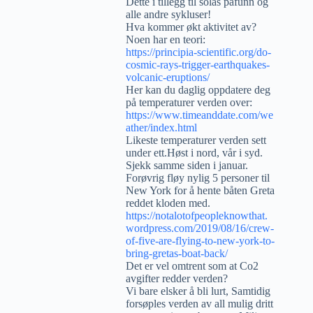
Dette i tillegg til solas påfunn og
alle andre sykluser!
Hva kommer økt aktivitet av?
Noen har en teori:
https://principia-scientific.org/do-
cosmic-rays-trigger-earthquakes-
volcanic-eruptions/
Her kan du daglig oppdatere deg
på temperaturer verden over:
https://www.timeanddate.com/we
ather/index.html
Likeste temperaturer verden sett
under ett.Høst i nord, vår i syd.
Sjekk samme siden i januar.
Forøvrig fløy nylig 5 personer til
New York for å hente båten Greta
reddet kloden med.
https://notalotofpeopleknowthat.
wordpress.com/2019/08/16/crew-
of-five-are-flying-to-new-york-to-
bring-gretas-boat-back/
Det er vel omtrent som at Co2
avgifter redder verden?
Vi bare elsker å bli lurt, Samtidig
forsøples verden av all mulig dritt