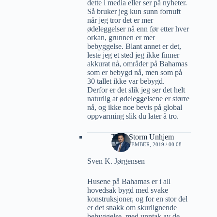
dette i media eller ser på nyheter.
Så bruker jeg kun sunn fornuft
når jeg tror det er mer
ødeleggelser nå enn før etter hver
orkan, grunnen er mer
bebyggelse. Blant annet er det,
leste jeg et sted jeg ikke finner
akkurat nå, områder på Bahamas
som er bebygd nå, men som på
30 tallet ikke var bebygd.
Derfor er det slik jeg ser det helt
naturlig at ødeleggelsene er større
nå, og ikke noe bevis på global
oppvarming slik du later å tro.
Terje Storm Unhjem
20 SEPTEMBER, 2019 / 00:08
Sven K. Jørgensen
Husene på Bahamas er i all
hovedsak bygd med svake
konstruksjoner, og for en stor del
er det snakk om skurlignende
bebyggelse, med unntak av de