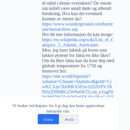
til nåtid i denne oversikten? De eneste
må isåfall være antall døde og utbetalt
forsikring. Hva kan det eventuelt
komme av mener du?
https://www.wunderground.com/hurric
ane/hurrarchive.asp
Her litt mer informasjon du kan trenge:
https://en.wikipedia.org/wiki/List_of_C
ategory_5_Atlantic_hurricanes
Men, jeg lurer faktisk på hvem som
lukker øynene for fakta en ikke liker?
Om du liker fakta kan du kose deg med
globale temperaturer fra 1750 og
fremover her:
https://stat.world/biportal/?
solution=Climate+Statistics&gclid=Cj
wKCAjw5fzrBRASEiwAD2OSV3X
NSyZHf0BGZW9s6WTLcm_y1ogPil
YvMfl7fh5ZqYNDtSFKJ0sjJRoCvYE
QAvD_BwE&project=%2FClimate+St
Vi bruker infokapsler for å gi deg den beste opplevelsen
atistics%2FGlobalTemperatures
nettstedet vårt.
Om det skremmer deg må du si ifra!
Kan hende bør du oppdatere deg på
Godta
Avslå
hvem som «kjører» dette forferdelige
tullet om «global warming». Eller