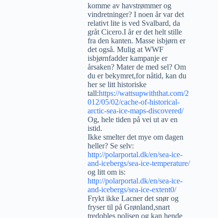
komme av havstrømmer og
vindretninger? I noen år var det
relativt lite is ved Svalbard, da
gråt Cicero.I år er det helt stille
fra den kanten. Masse isbjørn er
det også. Mulig at WWF
isbjørnfadder kampanje er
årsaken? Mater de med sel? Om
du er bekymret,for nåtid, kan du
her se litt historiske
tall:
https://wattsupwiththat.com/2
012/05/02/cache-of-historical-
arctic-sea-ice-maps-discovered/
Og, hele tiden på vei ut av en
istid.
Ikke smelter det mye om dagen
heller? Se selv:
http://polarportal.dk/en/sea-ice-
and-icebergs/sea-ice-temperature/
og litt om is:
http://polarportal.dk/en/sea-ice-
and-icebergs/sea-ice-extent0/
Frykt ikke Lacner det snør og
fryser til på Grønland,snart
tredobles polisen og kan hende