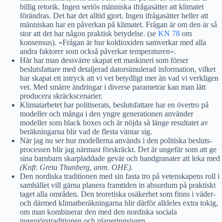
billig retorik. Ingen seriös människa ifrågasätter att klimatet
förändras. Det har det alltid gjort. Ingen ifrågasätter heller att
människan har en påverkan på klimatet. Frågan är om den är så
stor att det har någon praktisk betydelse. (se
KN 78
om
konsensus). «Frågan är hur koldioxiden samverkar med alla
andra faktorer som också påverkar temperaturen».
Här har man dessvärre skapat ett maskineri som förser
beslutsfattare med detaljerad datorsimulerad information, vilket
har skapat ett intryck att vi vet betydligt mer än vad vi verkligen
vet. Med smärre ändringar i diverse parametrar kan man lätt
producera skräckscenarier.
Klimatarbetet har politiserats, beslutsfattare har en övertro på
modeller och många i den yngre generationen använder
modeller som black boxes och är nöjda så länge resultatet av
beräkningarna blir vad de flesta väntar sig.
När jag nu ser hur modellerna används i den politiska besluts-
processen blir jag närmast förskräckt. Det är ungefär som att ge
sina barnbarn skarpladdade gevär och handgranater att leka med
(Knfr. Greta Thunberg, anm. OHE)
.
Den nordiska traditionen med sin fasta tro på vetenskapens roll i
samhället vill gärna planera framtiden in absurdum på praktiskt
taget alla områden. Den teoretiska osäkerhet som finns i väder-
och därmed klimatberäkningarna blir därför alldeles extra tokig,
om man kombinerar den med den nordiska sociala
ingenjörstraditionen och planeringsivern.