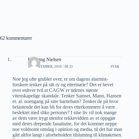
62 kommentarer
Henning Nielsen
13 SEPTEMBER, 2019 / 08:32
SVAR
Noe jeg ofte grubler over, er om dagens alarmist-
forskere tenker på sitt ry og ettermæle? Det er hevet
over enhver tvil at CAGW er tidenes største
vitenskapelige skandale. Tenker Samset, Mann, Hansen
et. al. noengang på sine barnebarn? Tenker de på hvor
belastende det kan bli for deres etterkommere å være
beslektet med slike personer? I sine liv vil nok mange
av dem være trygt utenfor rekkevidden av et oppgjør
med deres drepende fanatisme, for det kommer neppe
noe voldsomt omslag i opinion og media, til det har man
gått altfor langt i uforbeholden tilslutning til klimakrisen.