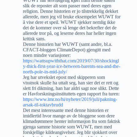
WUWT har selvfølgelig kjørt fram denne saken
slik de reposter alt som passer med deres egen
religion. Denne historien er jo tilstrekkelig dekket
allerede, men jeg vil bruke eksempelet WUWT for
å vise dere et speil. WUWT sjekker nemlig ikke
det de kommer over så lenge det bekrefter det de
allerede tror på, og leserne deres har heller ingen
kritisk sans.
Denne historien har WUWT (samt andre, bl.a.
CFACT-bloggen ClimateDepot) gjengitt med
noen mindre variasjoner:
https://wattsupwiththat.com/2019/07/30/shockingl
y-thick-first-year-ice-between-barents-sea-and-the-
north-pole-in-mid-july/
Jeg har utvekslet epost med skipperen som
visstnok skulle ha uttalt seg, han sier det er rett og
slett fri diktning, han har aldri sagt noe slikt. Dette
er Havforskningsinstituttets egen rapport fra turen:
https://www.imr.no/hi/nyheter/2019/juli/pakning-
arsak-til-toktavbrudd
Det mest interessante med denne historien er
imidlertid hvor mange av de bloggene som dere
klimadrømmere henter informasjon fra som faktisk
gjenga samme historie som WUWT, men med
forskjellige kildeangivelser. Jeg blir sjokkert over