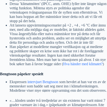
Dessa ’klimatmöten’ (IPCC, anm. OHE) fyller inte längre någon
vettig funktion. Mötena styrs av politiska agendor där
vetenskapen tvångsanpassas för de syften som eftersträvas. Vi
kan bara hoppas att fler människor inser detta och att vi får ett
stopp på det hela.
Att lansera uppvärmningsscenarier på +2 , +4 , +6 °C eller ännu
mer, med alla möjliga slag av modeller, är faktiskt alldeles galet.
Vissa ångestfyllda eller naiva människor tror på detta och får
hysteroida och andra problem, andra ser en möjlighet att utnyttja
detta för personliga och andra syften. Och det är inte få!
Han påpeker at modellene mangler verifikasjon og at mediene
og politikere skaper en krise som ikke har rot i de foreliggende
vitenskapelige resultater. Ingen kan med sikkerhet forutse
fremtidens klima. Men man bør ta situasjonen på alvor. I sin nye
bok søker han å favne begge sider (
Hva händer med klimatet?
)
Bengtsson påpeker spesielt
Ekspressen
intervjuet Bengtsson
som hevdet at han var en av de
mennesker som hadde satt seg mest inn i klimaforskningen.
Modellene viser mye større oppvarming enn det som observeres.
«
…kloden under två tredjedelar av sin existens har varit minst 7
grader varmare än i dag.» (påpekande av klimatprofessorn Atte