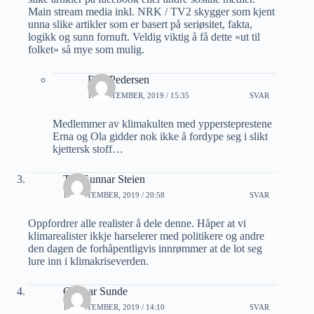
Main stream media inkl. NRK / TV2 skygger som kjent
unna slike artikler som er basert på seriøsitet, fakta,
logikk og sunn fornuft. Veldig viktig å få dette «ut til
folket» så mye som mulig.
Erik Pedersen
13 SEPTEMBER, 2019 / 15:35
SVAR
Medlemmer av klimakulten med yppersteprestene
Erna og Ola gidder nok ikke å fordype seg i slikt
kjettersk stoff…
Tor Gunnar Steien
13 SEPTEMBER, 2019 / 20:58
SVAR
Oppfordrer alle realister å dele denne. Håper at vi
klimarealister ikkje harselerer med politikere og andre
den dagen de forhåpentligvis innrømmer at de lot seg
lure inn i klimakriseverden.
Gunnar Sunde
14 SEPTEMBER, 2019 / 14:10
SVAR