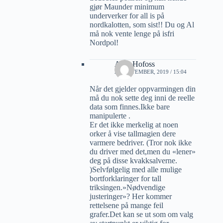
gjør Maunder minimum
underverker for all is på
nordkalotten, som sist!! Du og Al
må nok vente lenge på isfri
Nordpol!
Arne Hofoss
22 SEPTEMBER, 2019 / 15:04
Når det gjelder oppvarmingen din
må du nok sette deg inni de reelle
data som finnes.Ikke bare
manipulerte .
Er det ikke merkelig at noen
orker å vise tallmagien dere
varmere bedriver. (Tror nok ikke
du driver med det,men du «lener»
deg på disse kvakksalverne.
)Selvfølgelig med alle mulige
bortforklaringer for tall
triksingen.»Nødvendige
justeringer»? Her kommer
rettelsene på mange feil
grafer.Det kan se ut som om valg