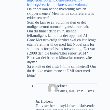
http://polarportal.dk/en/sea-ice-and-
icebergs/sea-ice-thickness-and-volume/
Da er det kan hende uvesentlig hva en
skipper mener? Men har de som refererte is
tykkelsen rett?
Som du kan se av volum grafen er det
muligens»mot normalt» ganske normalt.
Om du finner dette riv ruskende
feil,muligens kan du ta det opp med Al
Gore.Mer troverdig forsker skal en lete lenge
etter.Fyren har til og med fått Nobel pris for
sin innsats for pol isens forsvinning. Det var
i 2008 den ble borte?Eller senest 2014?
Eller var det bare en klimaskremmers våte
drøm?
Så enkelt er det altså å finne sannheten!! Om
du da ikke måtte mene at DMI farer med
løgn?
Alf Lackner
20 SEPTEMBER, 2019 / 17:55
SVAR
Ja, Hofoss.
Du viser her at istykkelsen i skrivende