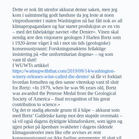
Dette er nok litt utenfor akkurat denne saken, men jeg
kom i ualminnelig godt høstlune da jeg leste at noen
vinprodusenter i staten Washington nå har fått nok av all
klimapropagandaen og har startet produksjon av en vin
– med det fabelaktige navnet «the Denier». Vinen skal
nemlig ære den visjonære geologen J Harlen Bretz som
i 1920-årene våget å stå i mot sin tids (geologiske)
konsensustyranni: Forskningsmaktens feilaktige
insistering på «the uniformitarian dogma» – og som
vant til slutt!
I WUWTs artikkel
https://wattsupwiththat.com/2019/09/14/washington-
winery-releases-wine-called-the-denier/
så får vi forklart
hvordan fornuften og den sanne vitenskap vant til slutt
for Bretz: «In 1979, when he was 96 years old, Bretz
was awarded the Penrose Medal from the Geological
Society of America – final recognition of his great
contribution to science.»
Og det er stadig økende grunn til å håpe – akkurat som
med Bretz’ Galileiske kamp mot den stupide overmakt –
så vil også dagens dyktigste klimaforskere, som igjen og
igjen peker på åpenbare svakheter i dagens rådende
klimagassteorier men like ofte avvises av rent
konsensustyranni og ikke faglige argumenter, til slutt vil