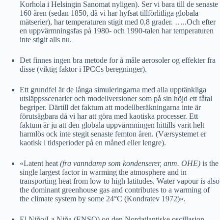
Korhola i Helsingin Sanomat nyligen). Ser vi bara till de senaste
160 åren (sedan 1850, då vi har hyfsat tillförlitliga globala
mätserier), har temperaturen stigit med 0,8 grader. …..Och efter
en uppvärmningsfas på 1980- och 1990-talen har temperaturen
inte stigit alls nu.
Det finnes ingen bra metode for å måle aerosoler og effekter fra
disse (viktig faktor i IPCCs beregninger).
Ett grundfel är de långa simuleringarna med alla upptänkliga
utsläppsscenarier och modellversioner som på sin höjd ett fåtal
begriper. Därtill det faktum att modellberäkningarna inte är
förutsägbara då vi har att göra med kaotiska processer. Ett
faktum är ju att den globala uppvärmningen hittills varit helt
harmlös ock inte stegit senaste femton åren. (Værsystemet er
kaotisk i tidsperioder på en måned eller lengre).
«Latent heat
(fra vanndamp som kondenserer, anm. OHE)
is the
single largest factor in warming the atmosphere and in
transporting heat from low to high latitudes. Water vapour is also
the dominant greenhouse gas and contributes to a warming of
the climate system by some 24°C (Kondratev 1972)».
El Niño/La Niña (ENSO) og den Nordatlantiske oscillasjon