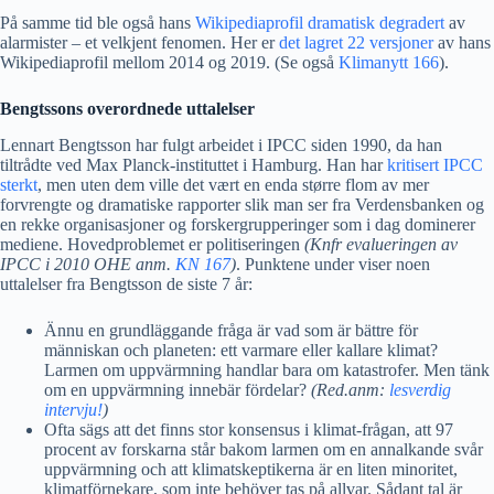
På samme tid ble også hans
Wikipediaprofil dramatisk degradert
av
alarmister – et velkjent fenomen. Her er
det lagret 22 versjoner
av hans
Wikipediaprofil mellom 2014 og 2019. (Se også
Klimanytt 166
).
Bengtssons overordnede uttalelser
Lennart Bengtsson har fulgt arbeidet i IPCC siden 1990, da han
tiltrådte ved Max Planck-instituttet i Hamburg. Han har
kritisert IPCC
sterkt
, men uten dem ville det vært en enda større flom av mer
forvrengte og dramatiske rapporter slik man ser fra Verdensbanken og
en rekke organisasjoner og forskergrupperinger som i dag dominerer
mediene. Hovedproblemet er politiseringen
(Knfr evalueringen av
IPCC i 2010 OHE anm.
KN 167
)
. Punktene under viser noen
uttalelser fra Bengtsson de siste 7 år:
Ännu en grundläggande fråga är vad som är bättre för
människan och planeten: ett varmare eller kallare klimat?
Larmen om uppvärmning handlar bara om katastrofer. Men tänk
om en uppvärmning innebär fördelar?
(Red.anm:
lesverdig
intervju!
)
Ofta sägs att det finns stor konsensus i klimat-frågan, att 97
procent av forskarna står bakom larmen om en annalkande svår
uppvärmning och att klimatskeptikerna är en liten minoritet,
klimatförnekare, som inte behöver tas på allvar. Sådant tal är