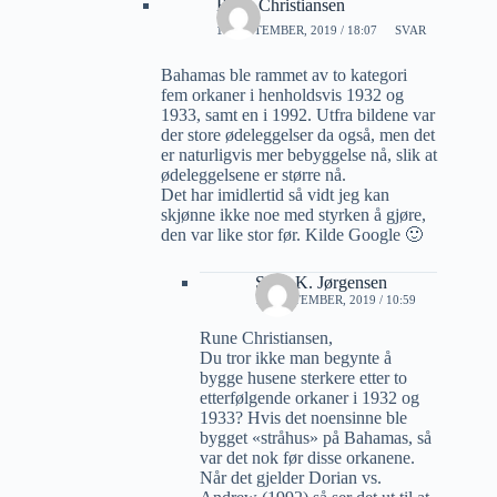
Rune Christiansen
16 SEPTEMBER, 2019 / 18:07
SVAR
Bahamas ble rammet av to kategori
fem orkaner i henholdsvis 1932 og
1933, samt en i 1992. Utfra bildene var
der store ødeleggelser da også, men det
er naturligvis mer bebyggelse nå, slik at
ødeleggelsene er større nå.
Det har imidlertid så vidt jeg kan
skjønne ikke noe med styrken å gjøre,
den var like stor før. Kilde Google 🙂
Sven K. Jørgensen
18 SEPTEMBER, 2019 / 10:59
Rune Christiansen,
Du tror ikke man begynte å
bygge husene sterkere etter to
etterfølgende orkaner i 1932 og
1933? Hvis det noensinne ble
bygget «stråhus» på Bahamas, så
var det nok før disse orkanene.
Når det gjelder Dorian vs.