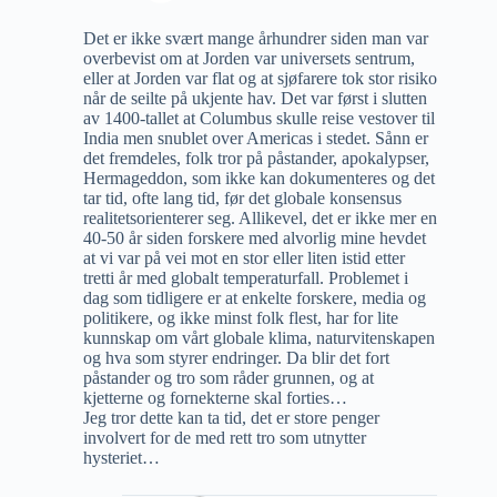
Det er ikke svært mange århundrer siden man var
overbevist om at Jorden var universets sentrum,
eller at Jorden var flat og at sjøfarere tok stor risiko
når de seilte på ukjente hav. Det var først i slutten
av 1400-tallet at Columbus skulle reise vestover til
India men snublet over Americas i stedet. Sånn er
det fremdeles, folk tror på påstander, apokalypser,
Hermageddon, som ikke kan dokumenteres og det
tar tid, ofte lang tid, før det globale konsensus
realitetsorienterer seg. Allikevel, det er ikke mer en
40-50 år siden forskere med alvorlig mine hevdet
at vi var på vei mot en stor eller liten istid etter
tretti år med globalt temperaturfall. Problemet i
dag som tidligere er at enkelte forskere, media og
politikere, og ikke minst folk flest, har for lite
kunnskap om vårt globale klima, naturvitenskapen
og hva som styrer endringer. Da blir det fort
påstander og tro som råder grunnen, og at
kjetterne og fornekterne skal forties…
Jeg tror dette kan ta tid, det er store penger
involvert for de med rett tro som utnytter
hysteriet…