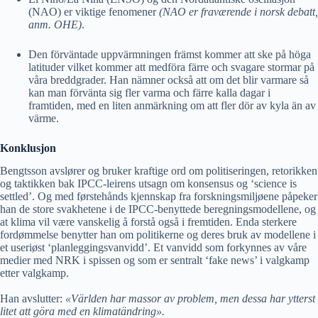
(NAO) er viktige fenomener
(NAO er fraværende i norsk debatt,
anm. OHE)
.
Den förväntade uppvärmningen främst kommer att ske på höga
latituder vilket kommer att medföra färre och svagare stormar på
våra breddgrader. Han nämner också att om det blir varmare så
kan man förvänta sig fler varma och färre kalla dagar i
framtiden, med en liten anmärkning om att fler dör av kyla än av
värme.
Konklusjon
Bengtsson avslører og bruker kraftige ord om politiseringen, retorikken
og taktikken bak IPCC-leirens utsagn om konsensus og ‘science is
settled’. Og med førstehånds kjennskap fra forskningsmiljøene påpeker
han de store svakhetene i de IPCC-benyttede beregningsmodellene, og
at klima vil være vanskelig å forstå også i fremtiden. Enda sterkere
fordømmelse benytter han om politikerne og deres bruk av modellene i
et useriøst ‘planleggingsvanvidd’. Et vanvidd som forkynnes av våre
medier med NRK i spissen og som er sentralt ‘fake news’ i valgkamp
etter valgkamp.
Han avslutter:
«Världen har massor av problem, men dessa har ytterst
litet att göra med en klimatändring».