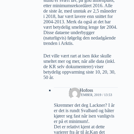
stund er svært lav, på god annenplass,
etter minimumsrekordåret 2016. Alle
de siste år, med unntak av 2,5 måneder
i 2018, har vært lavere enn snittet for
2004-2013. Merk da også at det har
vært betydelig smelting lenge før 2004.
Disse dataene underbygger
(naturligvis) følgelig den nedadgående
trenden i Arktis.
Det ville vært rart at isen ikke skulle
smeltet mer og mer, når alle data (inkl.
de KR selv dokumenterer) viser
betydelig oppvarming siste 10, 20, 30,
50 år.
Arne Hofoss
22 SEPTEMBER, 2019 / 13:53
Skremmer det deg Lackner? I år
er det is rundt Svalbard og båter
kjører seg fast når isen vanligvis
er på et minimum!.
Det er relativt kjent at dette
varierer fra år til år.Kan det