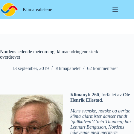
Hopp
til
Klimarealistene
innholdet
Nordens ledende meteorolog: klimaendringene sterkt
overdrevet
13 september, 2019
Klimapanelet
62 kommentarer
Klimanytt 260
, forfattet av
Ole
Henrik Ellestad
.
Mens svenske, norske og øvrige
klima-alarmister danser rundt
‘gullkalven’ Greta Thunberg har
Lennart Bengtsson, Nordens
nålevende mest meriterte