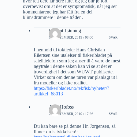
hvor lett dere lar dere lure, og jeg blir jo fort
overbevist om at det er symptomatisk, når jeg ser
kommentarene jeg har fått fra en del
klimadrømmere i denne tråden.
Helmut Lønning
18 SEPTEMBER, 2019 / 08:00
SVAR
I henhold til toktleder Hans Christian
Eilertsen sine utalelser til fiskeribladet på
satellttelefon som jeg anser til å være de mest
nøytrale i denne saken kan vi se at det er
troverdighet i det som WUWT publiserte.
Virker som om denne turen var planlagt ut i
fra modeller og ikke realitet.
https://fiskeribladet.no/tekfisk/nyheter/?
artikkel=68013
Arne Hofoss
20 SEPTEMBER, 2019 / 17:26
SVAR
Du kan bare se på denne Hr. Jørgensen, så
finner du is tykkelsen!: