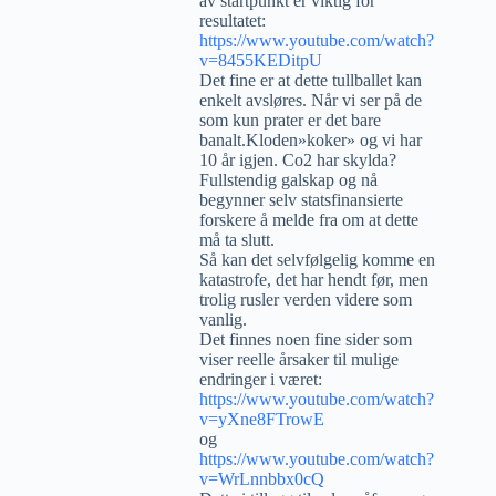
av startpunkt er viktig for
resultatet:
https://www.youtube.com/watch?
v=8455KEDitpU
Det fine er at dette tullballet kan
enkelt avsløres. Når vi ser på de
som kun prater er det bare
banalt.Kloden»koker» og vi har
10 år igjen. Co2 har skylda?
Fullstendig galskap og nå
begynner selv statsfinansierte
forskere å melde fra om at dette
må ta slutt.
Så kan det selvfølgelig komme en
katastrofe, det har hendt før, men
trolig rusler verden videre som
vanlig.
Det finnes noen fine sider som
viser reelle årsaker til mulige
endringer i været:
https://www.youtube.com/watch?
v=yXne8FTrowE
og
https://www.youtube.com/watch?
v=WrLnnbbx0cQ