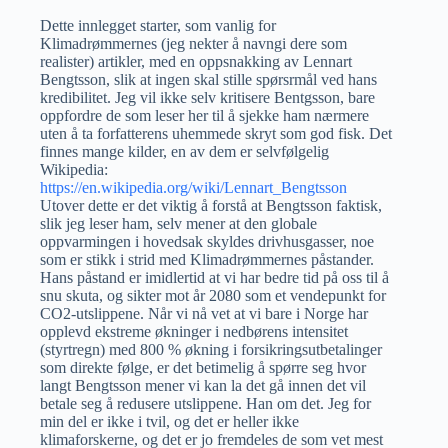
Dette innlegget starter, som vanlig for
Klimadrømmernes (jeg nekter å navngi dere som
realister) artikler, med en oppsnakking av Lennart
Bengtsson, slik at ingen skal stille spørsrmål ved hans
kredibilitet. Jeg vil ikke selv kritisere Bentgsson, bare
oppfordre de som leser her til å sjekke ham nærmere
uten å ta forfatterens uhemmede skryt som god fisk. Det
finnes mange kilder, en av dem er selvfølgelig
Wikipedia:
https://en.wikipedia.org/wiki/Lennart_Bengtsson
Utover dette er det viktig å forstå at Bengtsson faktisk,
slik jeg leser ham, selv mener at den globale
oppvarmingen i hovedsak skyldes drivhusgasser, noe
som er stikk i strid med Klimadrømmernes påstander.
Hans påstand er imidlertid at vi har bedre tid på oss til å
snu skuta, og sikter mot år 2080 som et vendepunkt for
CO2-utslippene. Når vi nå vet at vi bare i Norge har
opplevd ekstreme økninger i nedbørens intensitet
(styrtregn) med 800 % økning i forsikringsutbetalinger
som direkte følge, er det betimelig å spørre seg hvor
langt Bengtsson mener vi kan la det gå innen det vil
betale seg å redusere utslippene. Han om det. Jeg for
min del er ikke i tvil, og det er heller ikke
klimaforskerne, og det er jo fremdeles de som vet mest