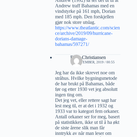
Andrew (1992) så ser det ut til at
Andrew traff Bahamas med en
vindstyrke på 161 mph, Dorian
med 185 mph. Den forskjellen
gjør nok store utslag.
https://www.theatlantic.com/scien
ce/archive/2019/09/hurricane-
dorians-damage-
bahamas/597271/
Rune Christiansen
19 SEPTEMBER, 2019 / 00:55
Jeg har da ikke skrevet noe om
stråhus. Hvilke bygningsmetode
de har brukt på Bahamas, både
før og etter 1930 vet jeg absolutt
ingen ting om.
Det jeg vet, eller rettere sagt har
lest meg til, er at det i 1932 og
1933 var to kategori fem orkaner.
Antall orkaner ser for meg, basert
på statistikken, ikke ut til å ha økt
de siste årene slik man får
inntrykk av når man leser om