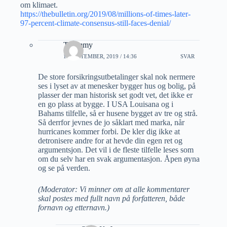
om klimaet.
https://thebulletin.org/2019/08/millions-of-times-later-
97-percent-climate-consensus-still-faces-denial/
Thommy
15 SEPTEMBER, 2019 / 14:36
SVAR
De store forsikringsutbetalinger skal nok nermere
ses i lyset av at menesker bygger hus og bolig, på
plasser der man historisk set godt vet, det ikke er
en go plass at bygge. I USA Louisana og i
Bahams tilfelle, så er husene bygget av tre og strå.
Så derrfor jevnes de jo såklart med marka, når
hurricanes kommer forbi. De kler dig ikke at
detronisere andre for at hevde din egen ret og
argumentsjon. Det vil i de fleste tilfelle leses som
om du selv har en svak argumentasjon. Åpen øyna
og se på verden.
(Moderator: Vi minner om at alle kommentarer
skal postes med fullt navn på forfatteren, både
fornavn og etternavn.)