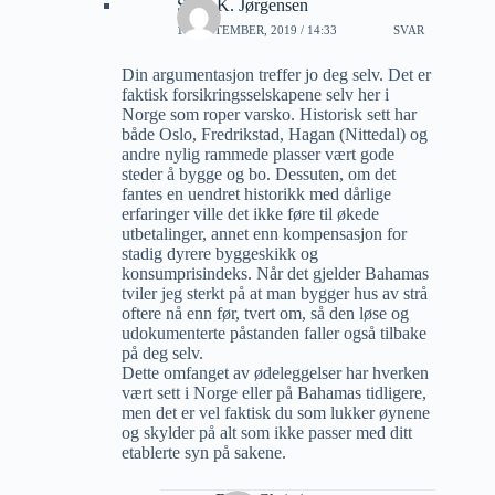
Sven K. Jørgensen
16 SEPTEMBER, 2019 / 14:33
SVAR
Din argumentasjon treffer jo deg selv. Det er
faktisk forsikringsselskapene selv her i
Norge som roper varsko. Historisk sett har
både Oslo, Fredrikstad, Hagan (Nittedal) og
andre nylig rammede plasser vært gode
steder å bygge og bo. Dessuten, om det
fantes en uendret historikk med dårlige
erfaringer ville det ikke føre til økede
utbetalinger, annet enn kompensasjon for
stadig dyrere byggeskikk og
konsumprisindeks. Når det gjelder Bahamas
tviler jeg sterkt på at man bygger hus av strå
oftere nå enn før, tvert om, så den løse og
udokumenterte påstanden faller også tilbake
på deg selv.
Dette omfanget av ødeleggelser har hverken
vært sett i Norge eller på Bahamas tidligere,
men det er vel faktisk du som lukker øynene
og skylder på alt som ikke passer med ditt
etablerte syn på sakene.