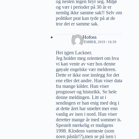
og nesten ingen bryr seg. Miljø
og vær i perioder på 30 år er
nemlig ikke samme sak!! Selv om
politiker prat kan tyde på at de
tror det er samme sak.
Arne Hofoss
22 SEPTEMBER, 2019 / 16:59
Hei igjen Lackner.
Jeg holder meg orientert om hva
vi kan vente av vær hos denne
gøyale engelske vær melderen.
Dette er ikke noe innlegg for det
ene eller det andre. Han viser data
fra mange kilder. Han viser
prognoser og historikk. Se hele
denne meldingen. Litt ut i
sendingen er han enig med deg i
at dette året har smeltet mer enn
vanlig av isen i nord. Han viser
deretter mange år med sommer is.
Spesielt merkelig er muligens
1998. Klodens varmeste (som
noen påstår!?),men se på isen i