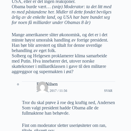
USA, eller er det ingen reaksjoner.
Obama burde vært…
(snip) Moderator: ta det litt med
ro med påstandene her. Midler til dette fondet bevilges
årlig av de enkelte land, og USA har bare bundet seg
for noen få milliarder under Obamas 8 år)
Mange amerikanere sliter økonomisk, og det er i det
minste høyst umoralsk handling av forrige president.
Han bør blir arrestert og tiltalt for denne uverdige
behandling av eget folk.
Solberg og Helgesen proklamerer klima samarbeide
med Putin. Hva innebærer det, utover norske
skattekroner i milliardklassen i gave til den militære
aggreggsor og supermakten i øst?
Erik Nilsen
20 JUNI, 2017 / 11:56
SVAR
Tror du skal prøve å roe deg kraftig ned, Andersen
Som valgt president hadde Obama alle de
fullmaktene han behøvde.
Fint om moderator sletter useriøsiteter om ran,
tiltale, riksrett osv.