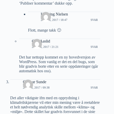
‘Publiser kommentar’ dukke opp.
Henning Nielsen
20 JUNI, 2017 / 18:47
SVAR
Flott, mange takk 🙂
Geir Aaslid
20 JUNI, 2017 / 21:21
SVAR
Det har nettopp kommet en ny hovedversjon av
WordPress. Som vanlig er det en del bugs, som
blir gradvis borte etter en serie oppdateringer (går
automatisk hos oss).
Gunnar Sunde
20 JUNI, 2017 / 09:38
SVAR
Det aller viktigste ifm med en opprydning i
klimafeilskjærene vil etter min mening være å reetablere
et helt nødvendig analytisk skille mellom «klima» og
«miljø». Dette skillet har gradvis forsvunnet i de siste