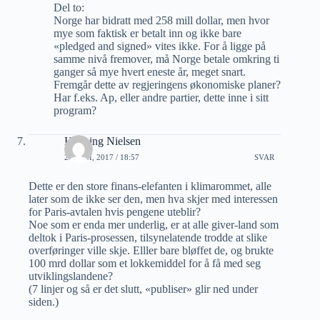
Del to:
Norge har bidratt med 258 mill dollar, men hvor
mye som faktisk er betalt inn og ikke bare
«pledged and signed» vites ikke. For å ligge på
samme nivå fremover, må Norge betale omkring ti
ganger så mye hvert eneste år, meget snart.
Fremgår dette av regjeringens økonomiske planer?
Har f.eks. Ap, eller andre partier, dette inne i sitt
program?
Henning Nielsen
20 JUNI, 2017 / 18:57
SVAR
Dette er den store finans-elefanten i klimarommet, alle
later som de ikke ser den, men hva skjer med interessen
for Paris-avtalen hvis pengene uteblir?
Noe som er enda mer underlig, er at alle giver-land som
deltok i Paris-prosessen, tilsynelatende trodde at slike
overføringer ville skje. Elller bare bløffet de, og brukte
100 mrd dollar som et lokkemiddel for å få med seg
utviklingslandene?
(7 linjer og så er det slutt, «publiser» glir ned under
siden.)