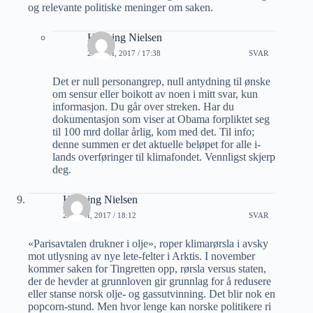
og relevante politiske meninger om saken.
Henning Nielsen
21 JUNI, 2017 / 17:38
SVAR
Det er null personangrep, null antydning til ønske
om sensur eller boikott av noen i mitt svar, kun
informasjon. Du går over streken. Har du
dokumentasjon som viser at Obama forpliktet seg
til 100 mrd dollar årlig, kom med det. Til info;
denne summen er det aktuelle beløpet for alle i-
lands overføringer til klimafondet. Vennligst skjerp
deg.
Henning Nielsen
21 JUNI, 2017 / 18:12
SVAR
«Parisavtalen drukner i olje», roper klimarørsla i avsky
mot utlysning av nye lete-felter i Arktis. I november
kommer saken for Tingretten opp, rørsla versus staten,
der de hevder at grunnloven gir grunnlag for å redusere
eller stanse norsk olje- og gassutvinning. Det blir nok en
popcorn-stund. Men hvor lenge kan norske politikere ri