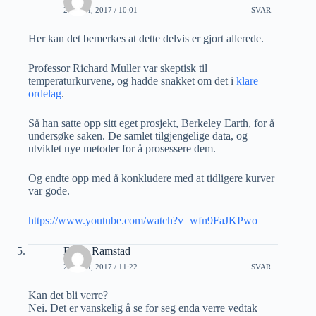
20 JUNI, 2017 / 10:01
SVAR
Her kan det bemerkes at dette delvis er gjort allerede.
Professor Richard Muller var skeptisk til
temperaturkurvene, og hadde snakket om det i
klare
ordelag
.
Så han satte opp sitt eget prosjekt, Berkeley Earth, for å
undersøke saken. De samlet tilgjengelige data, og
utviklet nye metoder for å prosessere dem.
Og endte opp med å konkludere med at tidligere kurver
var gode.
https://www.youtube.com/watch?v=wfn9FaJKPwo
Bjørn Ramstad
20 JUNI, 2017 / 11:22
SVAR
Kan det bli verre?
Nei. Det er vanskelig å se for seg enda verre vedtak