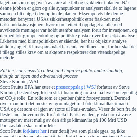
laget har som oppgave å avsløre alle feil og svakheter i planen. Når
denne jobben er gjort og alle synspunkter er analysert skal de to lagene
sammen bli enige i den optimale planen. Eksempelvis ble denne
metoden benyttet i USAs sikkerhetspolitikk etter fiaskoen med
Grisebukta-invasjonen, hvor man i ettertid oppdaget at alle med
avvikende meninger var holdt utenfor analysen forut for invasjonen, og
dermed tok gruppetenkning og politiske ønsker over for seriøs analyse.
Likheten med klimapolitikken er slående, her har objektiv analyse
alltid manglet. Klimaspørsmålet har enda en dimensjon, for her skal det
i tillegg stilles krav om at aktørene respekterer den vitenskapelige
metode.
Put the ‘consensus’ to a test, and improve public understanding,
though an open and adversarial process
Steve Koonin, WSJ
Scott Pruitts EPA har etter et
presseoppslag i WSJ
forfattet av Steve
Koonin, bestemt seg for en slik tilnærming for å se på hva som egentlig
er CO
s rolle. En rolle som er åpenbar (hint: fotosyntesen). Dermed
2
river man bort det meste av grunnlaget for både klimatiltak innad i
USA og det som er igjen av støtte til Paris-avtalen. Vi ser da bort fra de
fleste lands hovedmotiv for å delta i Paris-avtalen, ønsket om å være
mottager av mest mulig av den årlige klimaavlat på 100 Mrd USD
Paris-avtalen skal omfordele.
Scott Pruitt
forklarer her
i mer detalj hva som planlegges, og ikke
uventet har denne planen gått hus forbi hos de store mediene i Norge