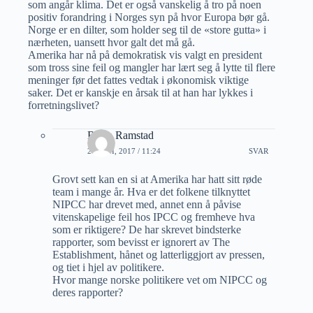
som angår klima. Det er også vanskelig å tro på noen
positiv forandring i Norges syn på hvor Europa bør gå.
Norge er en dilter, som holder seg til de «store gutta» i
nærheten, uansett hvor galt det må gå.
Amerika har nå på demokratisk vis valgt en president
som tross sine feil og mangler har lært seg å lytte til flere
meninger før det fattes vedtak i økonomisk viktige
saker. Det er kanskje en årsak til at han har lykkes i
forretningslivet?
Bjørn Ramstad
20 JUNI, 2017 / 11:24
SVAR
Grovt sett kan en si at Amerika har hatt sitt røde
team i mange år. Hva er det folkene tilknyttet
NIPCC har drevet med, annet enn å påvise
vitenskapelige feil hos IPCC og fremheve hva
som er riktigere? De har skrevet bindsterke
rapporter, som bevisst er ignorert av The
Establishment, hånet og latterliggjort av pressen,
og tiet i hjel av politikere.
Hvor mange norske politikere vet om NIPCC og
deres rapporter?