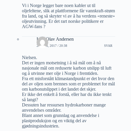
Vi i Norge legger bare noen kabler ut til
oljefeltene, slik at plattformene får vannkraft-strøm
fra land, og så skryter vi av å ha verdens «reneste»
oljeutvinning. Er det rart norske politikere er
AGW-fans ?
Lars Olav Andersen
21 JUNI, 2017 / 20:38
SVAR
Nielsen.
Det er ingen motsetning i å nå mål om å nå
nasjonale mål om reduserte karbon utslipp til luft
og å utvinne mer olje i Norge i fremtiden.
Fra ett misforstått klimastandpunkt er det hvor den
del av oljen som brennes som er problemet for mål
om karbonutslippet i det landet det skjer.
Er ikke det enkelt å forstå, eller har du ikke tenkt
så langt?
Dessuten har ressursen hydrokarboner mange
anvendelses områder.
Blant annet som grunnlag og anvendelse i
plastproduksjon og en viktig del av
gjødningsindustrien.