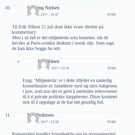
Henning Nielsen
22 JUNI, 2017 / 10:47
SVAR
Til Erik Nilsen 21 juli (kan ikke svare direkte på
kommentar):
Men i så fall er det miljørørsla som bommer, når de
hevder at Paris-avtalen drukner i norsk olje. Som sagt,
de kan ikke begge ha rett.
Erik Nilsen
22 JUNI, 2017 / 13:30
SVAR
Enig. ‘Miljørørsla’ er i dette tilfellet en underlig
konstellasjon av fanatikere med og uten bakgrunn
i juss, som tror det er greit å misbruke rettsvesenet
til å ri private politiske kjepphester. Disse kommer
nok til å oppdage at de har tatt grundig feil.
Erik Pedersen
26 JUNI, 2017 / 12:50
SVAR
Parisavtalen handler hovedsaklig om en reorganisering