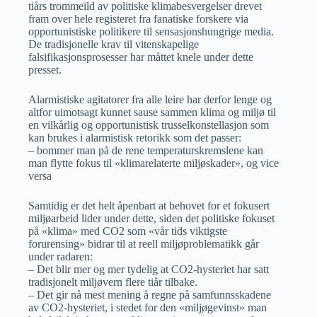
tiårs trommeild av politiske klimabesvergelser drevet
fram over hele registeret fra fanatiske forskere via
opportunistiske politikere til sensasjonshungrige media.
De tradisjonelle krav til vitenskapelige
falsifikasjonsprosesser har måttet knele under dette
presset.
Alarmistiske agitatorer fra alle leire har derfor lenge og
altfor uimotsagt kunnet sause sammen klima og miljø til
en vilkårlig og opportunistisk trusselkonstellasjon som
kan brukes i alarmistisk retorikk som det passer:
– bommer man på de rene temperaturskremslene kan
man flytte fokus til «klimarelaterte miljøskader», og vice
versa
Samtidig er det helt åpenbart at behovet for et fokusert
miljøarbeid lider under dette, siden det politiske fokuset
på «klima» med CO2 som «vår tids viktigste
forurensing» bidrar til at reell miljøproblematikk går
under radaren:
– Det blir mer og mer tydelig at CO2-hysteriet har satt
tradisjonelt miljøvern flere tiår tilbake.
– Det gir nå mest mening å regne på samfunnsskadene
av CO2-hysteriet, i stedet for den «miljøgevinst» man