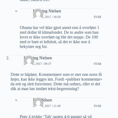
Henning Nielsen
20 JUNI, 2017 / 18:59
SVAR
Obama har vel ikke gjort annet enn å overføre 1
mrd dollar til klimafondet. De to andre som han
lovet er ikke overført og blir det neppe. De 100
mrd er bare et luftslott, så det er ikke noe å
bekymre seg for.
Henning Nielsen
20 JUNI, 2017 / 09:37
SVAR
Dette er håpløst. Kommentarer som er mer enn noen få
linjer, kan ikke legges inn. Fordi «publiser kommentar»
da rett og slett forsvinner. Dette må ordnes, eller er det
slik at man har innført tekst-begrensning?
Erik Nilsen
20 JUNI, 2017 / 11:49
SVAR
Prøv å trykke ‘Tab’-tasten 4-6 ganger så vil