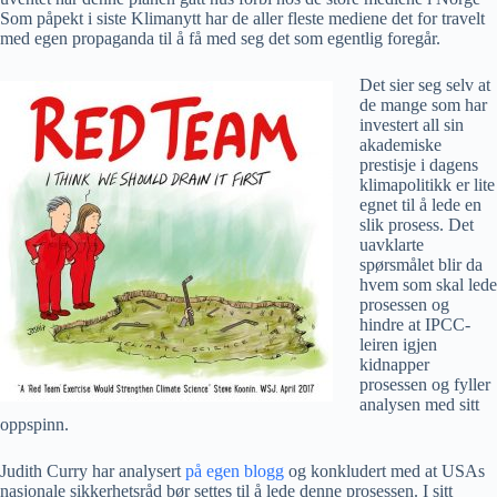
Som påpekt i siste Klimanytt har de aller fleste mediene det for travelt
med egen propaganda til å få med seg det som egentlig foregår.
Det sier seg selv at
de mange som har
investert all sin
akademiske
prestisje i dagens
klimapolitikk er lite
egnet til å lede en
slik prosess. Det
uavklarte
spørsmålet blir da
hvem som skal lede
prosessen og
hindre at IPCC-
leiren igjen
kidnapper
prosessen og fyller
analysen med sitt
oppspinn.
Judith Curry har analysert
på egen blogg
og konkludert med at USAs
nasjonale sikkerhetsråd bør settes til å lede denne prosessen. I sitt