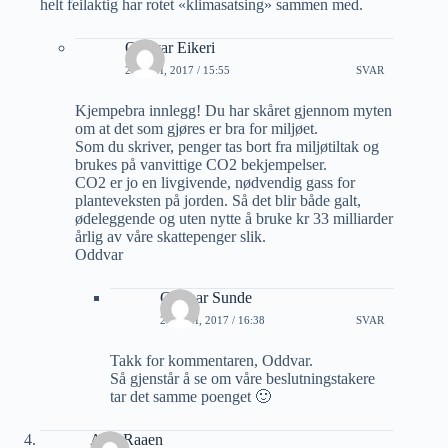
helt feilaktig har rotet «klimasatsing» sammen med.
Oddvar Eikeri
20 JUNI, 2017 / 15:55
SVAR
Kjempebra innlegg! Du har skåret gjennom myten
om at det som gjøres er bra for miljøet.
Som du skriver, penger tas bort fra miljøtiltak og
brukes på vanvittige CO2 bekjempelser.
CO2 er jo en livgivende, nødvendig gass for
planteveksten på jorden. Så det blir både galt,
ødeleggende og uten nytte å bruke kr 33 milliarder
årlig av våre skattepenger slik.
Oddvar
Gunnar Sunde
20 JUNI, 2017 / 16:38
SVAR
Takk for kommentaren, Oddvar.
Så gjenstår å se om våre beslutningstakere
tar det samme poenget 🙂
A M Raaen