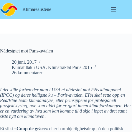
Hopp
til
Klimarealistene
innholdet
Nådestøtet mot Paris-avtalen
20 juni, 2017
Klimatiltak i USA
,
Klimatraktat Paris 2015
26 kommentarer
I det stille forbereder man i USA et nådestøt mot FNs klimapanel
(IPCC) og deres helligste ku – Paris-avtalen. EPA skal sette opp en
Red/Blue-team klimaanalyse, etter prinsippene for profesjonell
prosjektstyring, noe som aldri før er gjort innen klimaforskningen. Her
er en vurdering av hva som kan komme til å skje i løpet av året samt
siste nytt om klimaloven
.
Et slikt
«
Coup de grâce
»
eller barmhjertighetsdrap på den politisk