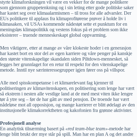
styrte klimaforskningen vil være en vekker for de mange politikere
som gjennom gruppetenkning og i sin leting etter gode politiske saker
har kastet seg over klimaalarmismen – til tross for alle advarsler. Der
EUs politikere til applaus fra klimaprofitørene prøver å holde liv i
klimasaken, vil USAs kommende nådestøt sette et punktum for en
meningsløs klimapolitikk og vestens fokus på et problem som ikke
eksisterer – truende menneskeskapt global oppvarming.
Men viktigere, etter at mange av våre klokeste hoder i en generasjon
har kastet bort en stor del av egen karriere og våre penger på kanskje
den største vitenskapelige skandalen siden Piltdown-mennesket, så
legges her grunnlaget for en retur til respekt for den vitenskapelige
metode. Inntil nye særinteressegrupper igjen fører oss på villspor.
Alle med spisskompetanse i et klimarelevant fag kjenner til
politiseringen av klimavitenskapen, en politisering som lenge har vært
så ekstrem i nesten alle vestlige land at de med mest viten ikke lengre
tør å ytre seg – før de har gått av med pensjon. De troende har vært
nådeløse mot all opposisjon, og mange karrierer er blitt ødelagt av den
institusjonelle klimakorrektheten og kakofonien fra grønne aktivister.
Profesjonell analyse
En analytisk tilnærming basert på
«
red team-blue team
»
-metode har
lenge blitt brukt der mye står på spill. Man har en plan A og det andre