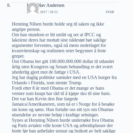
Lars Olav Andersen
20 JUNI, 2017 / 20:11
SVAR
Henning Nilsen burde holde seg til saken og ikke
angripe person.
Om han stundom er litt utslitt og ser at IPCC og
lakeiene deres har mottatt sine nådestøt bør saklige
argumenter forventes, også nå mens nederlaget for
kvasivitenskap og realismen seier begynner å feste
grepet.
Om Obama her gitt 100.000.000.000 dollar til utlandet
årlig uten Kongress og Senats behandling er det svært
uhederlig gjort mot de fattige i USA.
Jeg har daglig politiske samtaler med en USA borger fra
Orlando i Florida, som stemte Trump.
Fordi etter 8 år med Obama er det mange av hans
venner som knapt har råd til å kjøpe sko til sine barn.
Det var han Kevin den fine fargede
Jamaica/Amerikaneren, som nå er i Norge for å besøke
sin kone og sønn. Han fortalte oss sitt syn om Obamas
utsendelse av nevnte beløp i kraftige setninger.
Synes at Henning Nilsen burde undersøke hva Obama
og Paris avtalen ville koste USA og arbeidsplasser der
borte før han anbefaler sensur og boikott av helt saklige