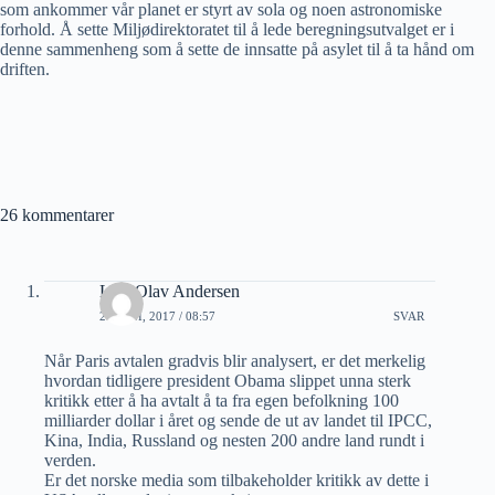
som ankommer vår planet er styrt av sola og noen astronomiske
forhold. Å sette Miljødirektoratet til å lede beregningsutvalget er i
denne sammenheng som å sette de innsatte på asylet til å ta hånd om
driften.
26 kommentarer
Lars Olav Andersen
20 JUNI, 2017 / 08:57
SVAR
Når Paris avtalen gradvis blir analysert, er det merkelig
hvordan tidligere president Obama slippet unna sterk
kritikk etter å ha avtalt å ta fra egen befolkning 100
milliarder dollar i året og sende de ut av landet til IPCC,
Kina, India, Russland og nesten 200 andre land rundt i
verden.
Er det norske media som tilbakeholder kritikk av dette i