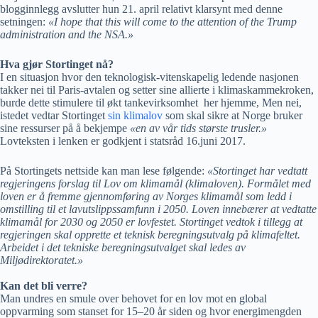
blogginnlegg avslutter hun 21. april relativt klarsynt med denne
setningen:
«
I hope that this will come to the attention of the Trump
administration and the NSA.
»
Hva gjør Stortinget nå?
I en situasjon hvor den teknologisk-vitenskapelig ledende nasjonen
takker nei til Paris-avtalen og setter sine allierte i klimaskammekroken,
burde dette stimulere til økt tankevirksomhet her hjemme, Men nei,
istedet vedtar Stortinget
sin klimalov
som skal sikre at Norge bruker
sine ressurser på å bekjempe
«
en av vår tids største trusler.
»
Lovteksten i lenken er godkjent i statsråd 16.juni 2017.
På Stortingets nettside kan man lese følgende:
«
Stortinget har vedtatt
regjeringens forslag til Lov om klimamål (klimaloven). Formålet med
loven er å fremme gjennomføring av Norges klimamål som ledd i
omstilling til et lavutslippssamfunn i 2050. Loven innebærer at vedtatte
klimamål for 2030 og 2050 er lovfestet. Stortinget vedtok i tillegg at
regjeringen skal opprette et teknisk beregningsutvalg på klimafeltet.
Arbeidet i det tekniske beregningsutvalget skal ledes av
Miljødirektoratet.
»
Kan det bli verre?
Man undres en smule over behovet for en lov mot en global
oppvarming som stanset for 15–20 år siden og hvor energimengden