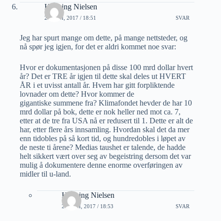
Henning Nielsen
20 JUNI, 2017 / 18:51
SVAR
Jeg har spurt mange om dette, på mange nettsteder, og
nå spør jeg igjen, for det er aldri kommet noe svar:
Hvor er dokumentasjonen på disse 100 mrd dollar hvert
år? Det er TRE år igjen til dette skal deles ut HVERT
ÅR i et uvisst antall år. Hvem har gitt forpliktende
lovnader om dette? Hvor kommer de
gigantiske summene fra? Klimafondet hevder de har 10
mrd dollar på bok, dette er nok heller ned mot ca. 7,
etter at de tre fra USA nå er redusert til 1. Dette er alt de
har, etter flere års innsamling. Hvordan skal det da mer
enn tidobles på så kort tid, og hundredobles i løpet av
de neste ti årene? Medias taushet er talende, de hadde
helt sikkert vært over seg av begeistring dersom det var
mulig å dokumentere denne enorme overføringen av
midler til u-land.
Henning Nielsen
20 JUNI, 2017 / 18:53
SVAR