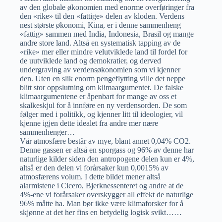
av den globale økonomien med enorme overføringer fra
den «rike» til den «fattige» delen av kloden. Verdens
nest største økonomi, Kina, er i denne sammenheng
«fattig» sammen med India, Indonesia, Brasil og mange
andre store land. Altså en systematisk tapping av de
«rike» mer eller mindre velutviklede land til fordel for
de uutviklede land og demokratier, og derved
undergraving av verdensøkonomien som vi kjenner
den. Uten en slik enorm pengeflytting ville det neppe
blitt stor oppslutning om klimaargumentet. De falske
klimaargumentene er åpenbart for mange av oss et
skalkeskjul for å innføre en ny verdensorden. De som
følger med i politikk, og kjenner litt til ideologier, vil
kjenne igjen dette idealet fra andre mer nære
sammenhenger…
Vår atmosfære består av mye, blant annet 0,04% CO2.
Denne gassen er altså en sporgass og 96% av denne har
naturlige kilder siden den antropogene delen kun er 4%,
altså er den delen vi forårsaker kun 0,0015% av
atmosfærens volum. I dette bildet mener altså
alarmistene i Cicero, Bjerknessenteret og andre at de
4%-ene vi forårsaker overskygger all effekt de naturlige
96% måtte ha. Man bør ikke være klimaforsker for å
skjønne at det her fins en betydelig logisk svikt……