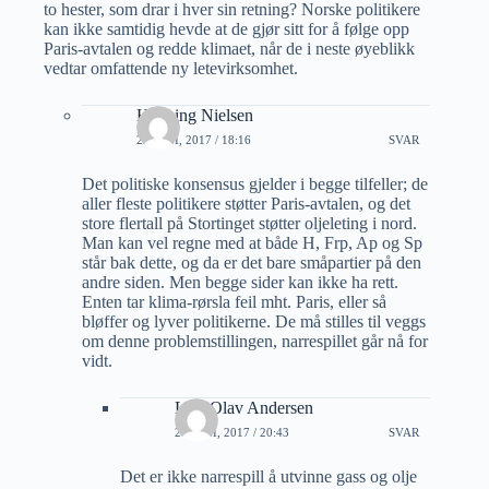
to hester, som drar i hver sin retning? Norske politikere
kan ikke samtidig hevde at de gjør sitt for å følge opp
Paris-avtalen og redde klimaet, når de i neste øyeblikk
vedtar omfattende ny letevirksomhet.
Henning Nielsen
21 JUNI, 2017 / 18:16
SVAR
Det politiske konsensus gjelder i begge tilfeller; de
aller fleste politikere støtter Paris-avtalen, og det
store flertall på Stortinget støtter oljeleting i nord.
Man kan vel regne med at både H, Frp, Ap og Sp
står bak dette, og da er det bare småpartier på den
andre siden. Men begge sider kan ikke ha rett.
Enten tar klima-rørsla feil mht. Paris, eller så
bløffer og lyver politikerne. De må stilles til veggs
om denne problemstillingen, narrespillet går nå for
vidt.
Lars Olav Andersen
21 JUNI, 2017 / 20:43
SVAR
Det er ikke narrespill å utvinne gass og olje