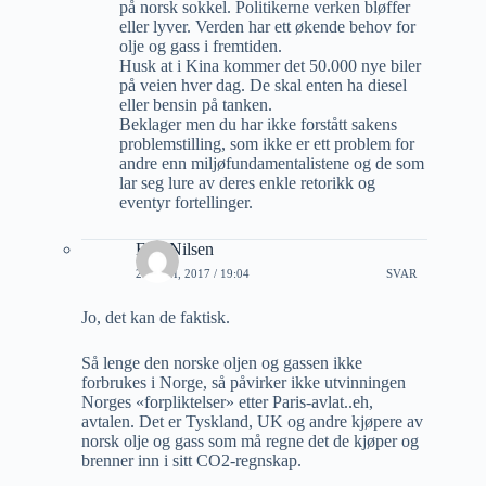
på norsk sokkel. Politikerne verken bløffer
eller lyver. Verden har ett økende behov for
olje og gass i fremtiden.
Husk at i Kina kommer det 50.000 nye biler
på veien hver dag. De skal enten ha diesel
eller bensin på tanken.
Beklager men du har ikke forstått sakens
problemstilling, som ikke er ett problem for
andre enn miljøfundamentalistene og de som
lar seg lure av deres enkle retorikk og
eventyr fortellinger.
Erik Nilsen
21 JUNI, 2017 / 19:04
SVAR
Jo, det kan de faktisk.
Så lenge den norske oljen og gassen ikke
forbrukes i Norge, så påvirker ikke utvinningen
Norges «forpliktelser» etter Paris-avlat..eh,
avtalen. Det er Tyskland, UK og andre kjøpere av
norsk olje og gass som må regne det de kjøper og
brenner inn i sitt CO2-regnskap.