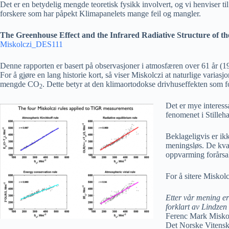
Det er en betydelig mengde teoretisk fysikk involvert, og vi henviser ti
forskere som har påpekt Klimapanelets mange feil og mangler.
The Greenhouse Effect and the Infrared Radiative Structure of t
Miskolczi_DES111
Denne rapporten er basert på observasjoner i atmosfæren over 61 år (
For å gjøre en lang historie kort, så viser Miskolczi at naturlige var
mengde CO
. Dette betyr at den klimaortodokse drivhuseffekten som f
2
Det er mye interess
fenomenet i Stilleha
Beklageligvis er ik
meningsløs. De kvan
oppvarming forårsa
For å sitere Miskolc
Etter vår mening er
forklart av Lindzen
Ferenc Mark Miskol
Det Norske Vitenska