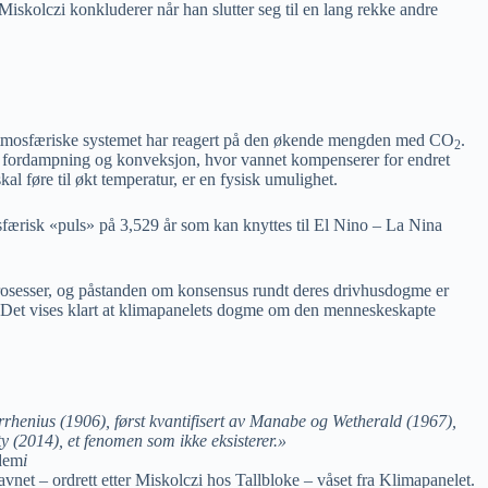
Miskolczi konkluderer når han slutter seg til en lang rekke andre
t atmosfæriske systemet har reagert på den økende mengden med CO
.
2
 via fordampning og konveksjon, hvor vannet kompenserer for endret
skal føre til økt temperatur, er en fysisk umulighet.
osfærisk «puls» på 3,529 år som kan knyttes til El Nino – La Nina
prosesser, og påstanden om konsensus rundt deres drivhusdogme er
. Det vises klart at klimapanelets dogme om den menneskeskapte
Arrhenius (1906), først kvantifisert av Manabe og Wetherald (1967),
 (2014), et fenomen som ikke eksisterer.»
adem
i
net – ordrett etter Miskolczi hos Tallbloke – våset fra Klimapanelet.