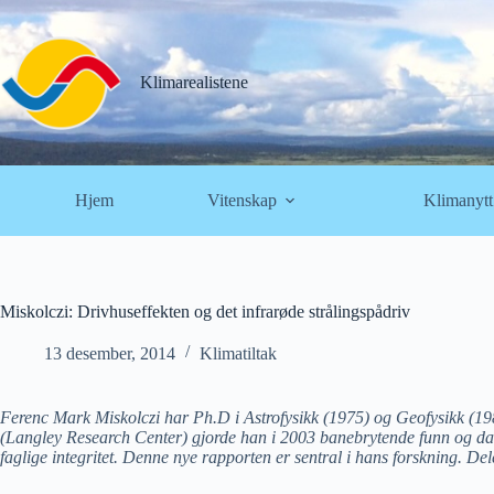
Hopp
til
innholdet
Klimarealistene
Hjem
Vitenskap
Klimanytt
Miskolczi: Drivhuseffekten og det infrarøde strålingspådriv
13 desember, 2014
Klimatiltak
Ferenc Mark Miskolczi har Ph.D i Astrofysikk (1975) og Geofysikk (1
(Langley Research Center) gjorde han i 2003 banebrytende funn og da de
faglige integritet. Denne nye rapporten er sentral i hans forskning. Dele