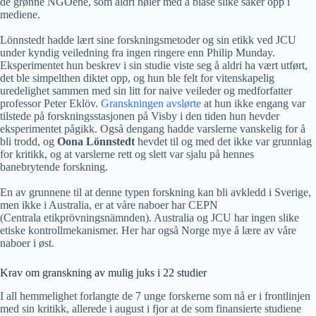
de grønne NGOene, som aldri nøler med å blåse slike saker opp i
mediene.
Lönnstedt hadde lært sine forskningsmetoder og sin etikk ved JCU
under kyndig veiledning fra ingen ringere enn Philip Munday.
Eksperimentet hun beskrev i sin studie viste seg å aldri ha vært utført,
det ble simpelthen diktet opp, og hun ble felt for vitenskapelig
uredelighet sammen med sin litt for naive veileder og medforfatter
professor Peter Eklöv.
Granskningen avslørte
at hun ikke engang var
tilstede på forskningsstasjonen på Visby i den tiden hun hevder
eksperimentet pågikk. Også dengang hadde varslerne vanskelig for å
bli trodd, og
Oona Lönnstedt
hevdet til og med det ikke var grunnlag
for kritikk, og at varslerne rett og slett var sjalu på hennes
banebrytende forskning.
En av grunnene til at denne typen forskning kan bli avkledd i Sverige,
men ikke i Australia, er at våre naboer har CEPN
(Centrala etikprövningsnämnden). Australia og JCU har ingen slike
etiske kontrollmekanismer. Her har også Norge mye å lære av våre
naboer i øst.
Krav om granskning av mulig juks i 22 studier
I all hemmelighet forlangte de 7 unge forskerne som nå er i frontlinjen
med sin kritikk, allerede i august i fjor at de som finansierte studiene