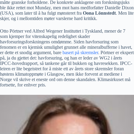
måtte granske forholdene. De konkrete anklagene om forskningsjuks
ble ikke rettet mot Munday, men mot hans medforfatter Danielle Dixon
(USA), som later til å ha fulgt mønsteret fra
Oona Lönnstedt
. Men lite
skjer, og i mellomtiden møter varslerne hard kritikk.
Otto Pörtner ved Alfred Wegener Instituttet i Tyskland, mener de 7
som kjemper for vitenskapelig redelighet skader
havforsuringsforskningens omdømme. Siden havforsuring som
fenomen er en kjemisk umulighet grunnet alle mineralbufferne i havet,
er dette et snodig argument, bare
basert på skremsler
. Pörtner er ekspert
på, ja du gjettet det: havforsuring, og han er leder av WG2 i årets
IPCC-hovedrapport, så tankene går til bukken og havresekken. IPCC-
leiren er lite begeistret for å miste ett av årets store skremsler foran
høstens klimatoppmøte i Glasgow, men ikke forvent at mediene i
Norge vil skrive et eneste ord om denne skandalen. Klimasirkuset må
fortsette, for enhver pris.