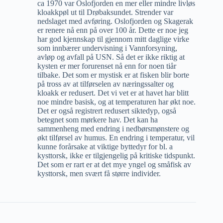
ca 1970 var Oslofjorden en mer eller mindre livløs
kloakkpøl ut til Drøbaksundet. Strender var
nedslaget med avføring. Oslofjorden og Skagerak
er renere nå enn på over 100 år. Dette er noe jeg
har god kjennskap til gjennom mitt daglige virke
som innbærer undervisning i Vannforsyning,
avløp og avfall på USN. Så det er ikke riktig at
kysten er mer forurenset nå enn for noen tiår
tilbake. Det som er mystisk er at fisken blir borte
på tross av at tilførselen av næringssalter og
kloakk er redusert. Det vi vet er at havet har blitt
noe mindre basisk, og at temperaturen har økt noe.
Det er også registrert redusert siktedyp, også
betegnet som mørkere hav. Det kan ha
sammenheng med endring i nedbørsmønstere og
økt tilførsel av humus. En endring i temperatur, vil
kunne forårsake at viktige byttedyr for bl. a
kysttorsk, ikke er tilgjengelig på kritiske tidspunkt.
Det som er rart er at det mye yngel og småfisk av
kysttorsk, men svært få større individer.