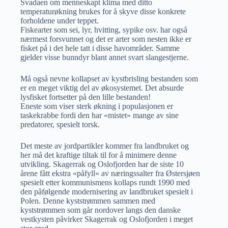
Svadaen om menneskapt klima med ditto
temperaturøkning brukes for å skyve disse konkrete
forholdene under teppet.
Fiskearter som sei, lyr, hvitting, sypike osv. har også
nærmest forsvunnet og det er arter som nesten ikke er
fisket på i det hele tatt i disse havområder. Samme
gjelder visse bunndyr blant annet svart slangestjerne.
Må også nevne kollapset av kystbrisling bestanden som
er en meget viktig del av økosystemet. Det absurde
lysfisket fortsetter på den lille bestanden!
Eneste som viser sterk økning i populasjonen er
taskekrabbe fordi den har «mistet» mange av sine
predatorer, spesielt torsk.
Det meste av jordpartikler kommer fra landbruket og
her må det kraftige tiltak til for å minimere denne
utvikling. Skagerrak og Oslofjorden har de siste 10
årene fått ekstra «påfyll» av næringssalter fra Østersjøen
spesielt etter kommunismens kollaps rundt 1990 med
den påfølgende modernisering av landbruket spesielt i
Polen. Denne kyststrømmen sammen med
kyststrømmen som går nordover langs den danske
vestkysten påvirker Skagerrak og Oslofjorden i meget