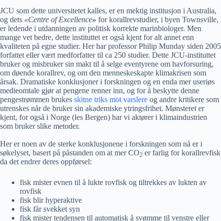
JCU som dette universitetet kalles, er en mektig institusjon i Australia,
og dets
«Centre of Excellence
»
for korallrevstudier, i byen Townsville,
er ledende i utdanningen av politisk korrekte marinbiologer. Men
mange vet bedre, dette instituttet er også kjent for alt annet enn
kvaliteten på egne studier. Her har professor Philip Munday siden 2005
forfattet eller vært medforfatter til ca 250 studier. Dette JCU-instituttet
bruker og misbruker sin makt til å selge eventyrene om havforsuring,
om døende korallrev, og om den menneskeskapte klimakrisen som
årsak. Dramatiske konklusjoner i forskningen og en enda mer useriøs
medieomtale gjør at pengene renner inn, og for å beskytte denne
pengestrømmen brukes
skitne triks mot varslere
og andre kritikere som
utrenskes når de bruker sin akademiske ytringsfrihet. Mønsteret er
kjent, for også i Norge (les Bergen) har vi aktører i klimaindustrien
som bruker slike metoder.
Her er noen av de sterke konklusjonene i forskningen som nå er i
søkelyset, basert på påstanden om at mer CO
er farlig for korallrevfisk
2
da det endrer deres oppførsel:
fisk mister evnen til å lukte rovfisk og tiltrekkes av lukten av
rovfisk
fisk blir hyperaktive
fisk får svekket syn
fisk mister tendensen til automatisk å svømme til venstre eller