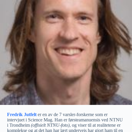
Fredrik Jutfelt
er en av de 7 varsler-forskerne som er
intervjuet i Science Mag. Han er førsteamanuensis ved NTNU
i Trondheim
(offisielt NTNU-foto)
, og viser til at realitetene er
komplekse og at det han har lært underveis har gjort ham til en