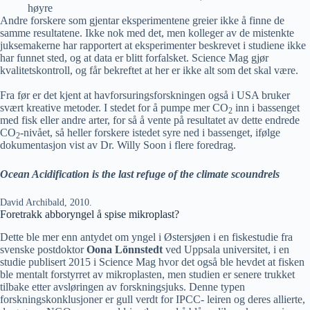
høyre
Andre forskere som gjentar eksperimentene greier ikke å finne de
samme resultatene. Ikke nok med det, men kolleger av de mistenkte
juksemakerne har rapportert at eksperimenter beskrevet i studiene ikke
har funnet sted, og at data er blitt forfalsket. Science Mag gjør
kvalitetskontroll, og får bekreftet at her er ikke alt som det skal være.
Fra før er det kjent at havforsuringsforskningen også i USA bruker
svært kreative metoder. I stedet for å pumpe mer CO
inn i bassenget
2
med fisk eller andre arter, for så å vente på resultatet av dette endrede
CO
-nivået, så heller forskere istedet syre ned i bassenget, ifølge
2
dokumentasjon vist av Dr. Willy Soon i flere foredrag.
Ocean Acidification is the last refuge of the climate scoundrels
David Archibald, 2010.
Foretrakk abboryngel å spise mikroplast?
Dette ble mer enn antydet om yngel i Østersjøen i en fiskestudie fra
svenske postdoktor
Oona Lönnstedt
ved Uppsala universitet, i en
studie publisert 2015 i Science Mag hvor det også ble hevdet at fisken
ble mentalt forstyrret av mikroplasten, men studien er senere trukket
tilbake etter avsløringen av forskningsjuks. Denne typen
forskningskonklusjoner er gull verdt for IPCC- leiren og deres allierte,