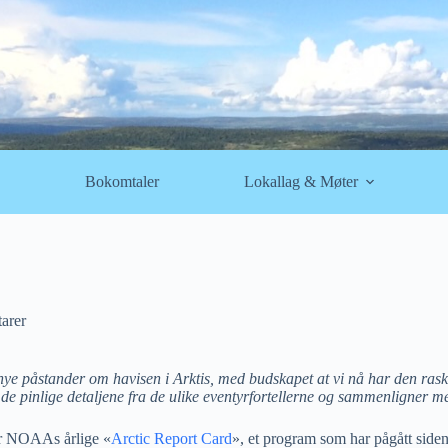
Bokomtaler
Lokallag & Møter
arer
 påstander om havisen i Arktis, med budskapet at vi nå har den raske
 pinlige detaljene fra de ulike eventyrfortellerne og sammenligner med
r NOAAs årlige «
Arctic Report Card
», et program som har pågått side