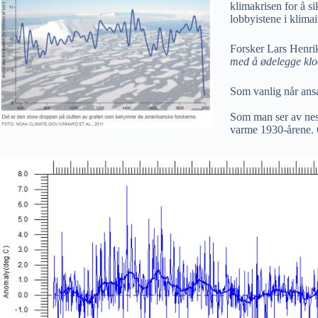
klimakrisen for å sik
lobbyistene i klimai
Forsker Lars Henrik
med å ødelegge klode
Som vanlig når ansa
Som man ser av nest
varme 1930-årene. O