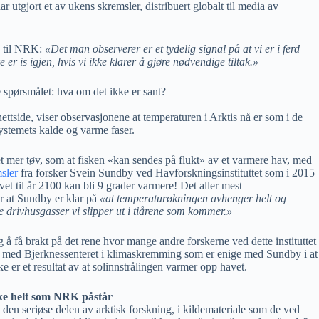
har utgjort et av ukens skremsler, distribuert globalt til media av
e til NRK:
«
Det man observerer er et tydelig signal på at vi er i ferd
 er is igjen, hvis vi ikke klarer å gjøre nødvendige tiltak.»
e spørsmålet: hva om det ikke er sant?
tside, viser observasjonene at temperaturen i Arktis nå er som i de
ystemets kalde og varme faser.
et mer tøv, som at fisken «kan sendes på flukt» av et varmere hav, med
msler
fra forsker Svein Sundby ved Havforskningsinstituttet som i 2015
et til år 2100 kan bli 9 grader varmere! Det aller mest
r at Sundby er klar på
«at temperaturøkningen avhenger helt og
 drivhusgasser vi slipper ut i tiårene som kommer.»
 å få brakt på det rene hvor mange andre forskerne ved dette instituttet
 med Bjerknessenteret i klimaskremming som er enige med Sundby i at
 er et resultat av at solinnstrålingen varmer opp havet.
ke helt som NRK påstår
 den seriøse delen av arktisk forskning, i kildemateriale som de ved