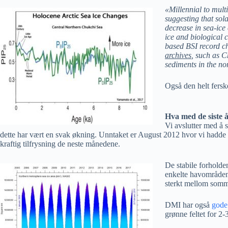
«Millennial to multi
suggesting that sol
decrease in sea-ice
ice and biological c
based BSI record ch
archives
, such as C
sediments in the no
Også den helt fersk
Hva med de siste 
Vi avslutter med å s
dette har vært en svak økning. Unntaket er August 2012 hvor vi hadde d
kraftig tilfrysning de neste månedene.
De stabile forholde
enkelte havområden
sterkt mellom somme
DMI har også
gode
grønne feltet for 2-