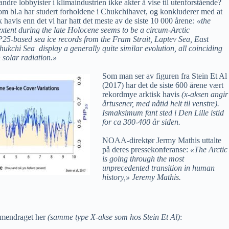
ndre lobbyister i klimaindustrien ikke akter å vise til utenforstående?
som bl.a har studert forholdene i Chukchihavet, og konkluderer med at
k havis enn det vi har hatt det meste av de siste 10 000 årene
: «the
 extent during the late Holocene seems to be a circum-Arctic
5-based sea ice records from the Fram Strait, Laptev Sea, East
ukchi Sea display a generally quite similar evolution, all coinciding
 solar radiation.»
Som man ser av figuren fra Stein Et Al
(2017) har det de siste 600 årene vært
rekordmye arktisk havis
(x-aksen angir
årtusener, med nåtid helt til venstre).
Ismaksimum fant sted i Den Lille istid
for ca 300-400 år siden.
NOAA-direktør Jermy Mathis uttalte
på deres pressekonferanse:
«
The Arctic
is going through the most
unprecedented transition in human
history,
»
Jeremy Mathis.
mendraget her
(samme type X-akse som hos Stein Et Al)
: