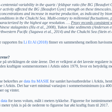
-centennial variability in the quartz / feldspar ratio (the BG [Beaufort 
ar activity affected the BG [Beaufort Gyre] strength on these timescales
 concentrations and increase in marine production, as indicated by bio
onditions in the Chukchi Sea. Multi-century to millennial fluctuations, p
aracterized by the highest age resolution. …
Proxy records consistent 
hinese stalagmites (Hu et al., 2008), Yukon lake sediments (Anderson et 
rthwestern Pacific (Sagawa et al., 2014) and the Chukchi Sea (Stein et 
e rapporten fra
Li Et Al (2018)
finner en sammenheng mellom havissmel
årene?
e på utviklingen de siste årene. Det er velkjent at det laveste regulære isn
en kraftigste sommerstormen i Arktis siden 1979, hvor en betydelig men
ne bekreftes av
data fra MASIE
for samlet havisutbredelse i Arktis, hent
e i Arktis. Det har vært minimal variasjon i sommerisminimum (ca 40
r og vinter.
 data
for isens volum, målt i meters tykkelse. Figurene for ismimimumet 
3 meter tykk is på de nederste to figurene har økt kraftig fram til 2017.