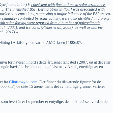
Gyre] circulation) is
consistent with fluctuations in solar irradiance
,
. … The intensified BSI [Bering Strait in-flow] was associated with
marker concentrations, suggesting a major influence of the BSI on sea-
resumably controlled by solar activity, were also identified in a proxy-
with solar forcing were reported from a number of paleoclimatic
al., 2005), and ice cores (Fisher et al., 2008), as well as marine
al., 2017).»
tning i Arktis og den varme AMO-fasen i 1996/97.
ivå for havisen i nord i dette årtusenet fant sted i 2007, og at det etter
gde havis ble brukket opp og blåst ut av Arktis, etterfulgt av en
et fra
Climate4you.com
. Der finner du tilsvarende figurer for de
2
0.000 km
) de siste 15 årene, mens det av naturlige grunner varierer
som hvert år er i september er entydige, det er bare å se hvordan det