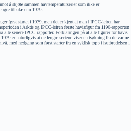
 imot å skjøte sammen havtemperaturserier som ikke er
lengre tilbake enn 1979.
nger først startet i 1979, men det er kjent at man i IPCC-leiren har
perioden i Arktis og IPCC-leiren første havisfigur fra 1190-rapporten
fra alle senere IPCC-rapporter. Forklaringen på at alle figurer for havis
 i 1979 er naturligvis at de lengre seriene viser en isøkning fra de varme
ivå, med nedgang som først starter fra en syklisk topp i isutbredelsen i