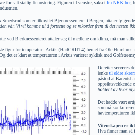
re fortsatt statlig finansiering. Figuren til venstre, sakset
fra NRK her
, 
ndustrien.
 Smedsrud som er tilknyttet Bjerknessenteret i Bergen, uttaler følgend
n vår. Vi vil komme til å fortsette og se rekorder frem til det nesten ikke
tte ved Bjerknessenteret uttaler seg til mediene om klima, må man still
e figur for temperatur i Arktis (HadCRUT4) hentet fra Ole Humlums net
g det er klart at temperaturen i Arktis varierer syklisk med Golfstrøms
Deretter serveres d
lenke
til eldre skre
påstod at Barentshav
oppsiktsvekkende e
holdent av hvor mye
Det hadde vært artig
som nå konkurrerer
havtemperaturen ikke
Vitenskapen er ik
Hva finner man så i