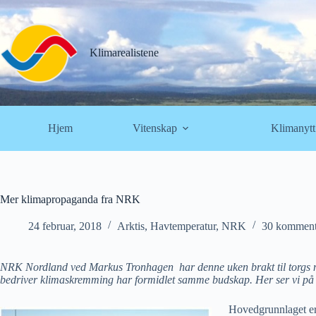
Hopp
til
innholdet
Klimarealistene
Hjem
Vitenskap
Klimanytt
Mer klimapropaganda fra NRK
24 februar, 2018
Arktis
,
Havtemperatur
,
NRK
30 komment
NRK Nordland ved Markus Tronhagen har denne uken brakt til torgs nye
bedriver klimaskremming har formidlet samme budskap. Her ser vi på de
Hovedgrunnlaget e