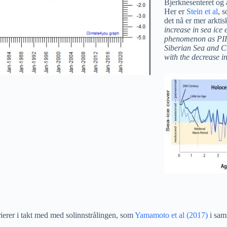
Bjerknesenteret og a
Her er
Stein et al
, 
det nå er mer arktis
increase in sea ice
phenomenon as PIP2
Siberian Sea and Ch
with the decrease in
rierer i takt med med solinnstrålingen, som
Yamamoto et al (2017)
i sam