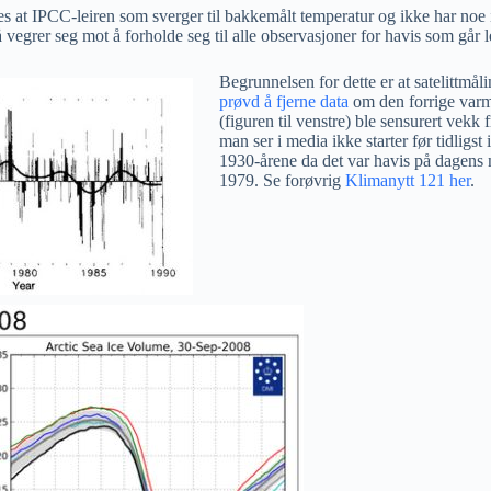
 at IPCC-leiren som sverger til bakkemålt temperatur og ikke har noe
vegrer seg mot å forholde seg til alle observasjoner for havis som går 
Begrunnelsen for dette er at satelittmåli
prøvd å fjerne data
om den forrige varme
(figuren til venstre) ble sensurert vekk 
man ser i media ikke starter før tidligst
1930-årene da det var havis på dagens n
1979. Se forøvrig
Klimanytt 121 her
.