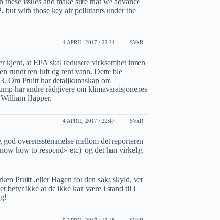
th these issues and make sure that we advance
2, but with those key air pollutants under the
4 APRIL, 2017 / 22:24
SVAR
 er kjent, at EPA skal redusere virksomhet innen
n rundt ren luft og rent vann. Dette ble
16.3. Om Pruitt har detaljkunnskap om
ump har andre rådgivere om klimavaraisjonenes
n William Happer.
4 APRIL, 2017 / 22:47
SVAR
lig god overensstemmelse mellom det reporteren
t know how to respond» etc), og det han virkelig
erken Pruitt ,eller Hagen for den saks skyld, vet
 betyr ikke at de ikke kan være i stand til i
ig!