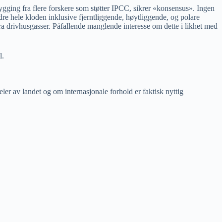
gging fra flere forskere som støtter IPCC, sikrer «konsensus». Ingen
dre hele kloden inklusive fjerntliggende, høytliggende, og polare
ra drivhusgasser. Påfallende manglende interesse om dette i likhet med
l.
er av landet og om internasjonale forhold er faktisk nyttig