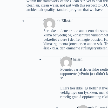
within the framework of the Clean Air Act to deal wi
clean air, clean water, not just with this respect to CO
ambient air quality standard program that we have.
Ole Henrik Ellestad
Ser ikke at dette er noe annet enn det som
klima betydelig og konsentrere virksomhete
bekreftet videre i det fremlagte budsjett 
klimaargumentasjonen er en annen sak. Tr
årsak bl.a. den eminente strålingsfysikere
Roald Theisen
Poenget var at det er ikke sær
rapporterte («Pruitt just didn’
sa.
Ellers tror ikke jeg heller at hv
veldig mye om fysikken, men det
rimelig grad å oppfatte ting rikt
Ole Henrik Ellestad