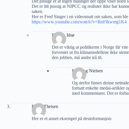
Det pinlige er at ingen målinger der oppe viser noen 
Det er litt pussig at NIPCC og realister ikke har ku
saken.
Her er Fred Singer i en videosnutt om saken, som ble l
https://www.youtube.com/watch?v=BnFfkwmg1K4
Dag K. Idsø
Det er viktig at politikerne i Norge får vit
forventer ut fra klimamodellene ikke stem
den jobben, må andre trå til.
Henning Nielsen
Og derfor finnes denne nettside
fortsatt enkelte medai-artikler o
med kommentarer. Det er forba
Roald Theisen
Her er et annet eksempel på desinformasjon: