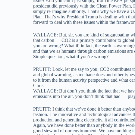
issue? And you can’t just simply, from the EPA perspe
president did previously with the Clean Power Plan, 
simply re-imagine authority. That’s why we have a U
Plan. That’s why President Trump is dealing with tha
forward to deal with these issues within the framewor
WALLACE: But, sir, you are kind of sugarcoating wha
that carbon — CO2 is a primary contributor to global
you are wrong? What if, in fact, the earth is warming?
and that we as humans through carbon emissions are co
Simple question, what if you’re wrong?
PRUITT: Look, let me say to you, CO2 contributes to 
and global warming, as methane does and other types
to it from the human activity perspective and what ca
Chris.
WALLACE: But don’t you think the fact that we have
emissions into the air, you don’t think that had — play
PRUITT: I think that we’ve done it better than anybod
fashion. The innovative and technological advances t
production and generating electricity, it all contribute
Again, we have done better than anybody in the wor
good steward of our environment. We have nothing to