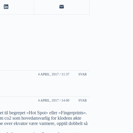
4 APRIL, 2017 / 11:37
SVAR
4 APRIL, 2017 / 14:00
SVAR
t til begrepet «Hot Spot» eller «Fingerprints».
 om co2 som hovedansvarlig for klodens økte
pe over ekvator være varmere, opptil dobbelt så