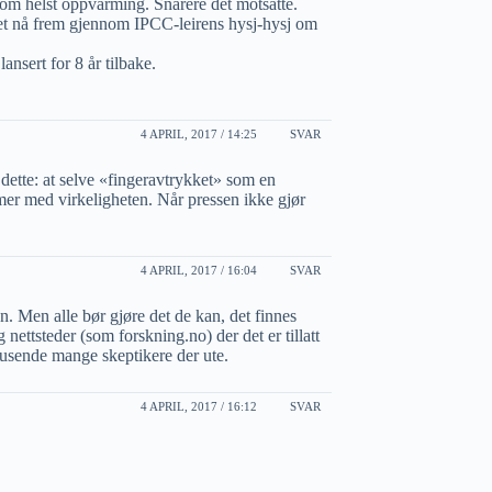
som helst oppvarming. Snarere det motsatte.
nnet nå frem gjennom IPCC-leirens hysj-hysj om
ansert for 8 år tilbake.
4 APRIL, 2017 / 14:25
SVAR
e dette: at selve «fingeravtrykket» som en
mer med virkeligheten. Når pressen ikke gjør
4 APRIL, 2017 / 16:04
SVAR
n. Men alle bør gjøre det de kan, det finnes
g nettsteder (som forskning.no) der det er tillatt
usende mange skeptikere der ute.
4 APRIL, 2017 / 16:12
SVAR