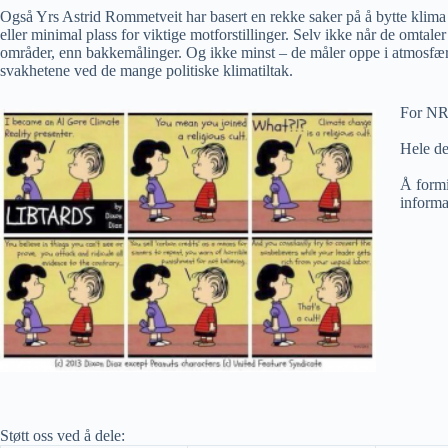
Også Yrs Astrid Rommetveit har basert en rekke saker på å bytte klima
eller minimal plass for viktige motforstillinger. Selv ikke når de omta
områder, enn bakkemålinger. Og ikke minst – de måler oppe i atmosfæren
svakhetene ved de mange politiske klimatiltak.
For NRK
Hele de
Å formi
informa
Støtt oss ved å dele: