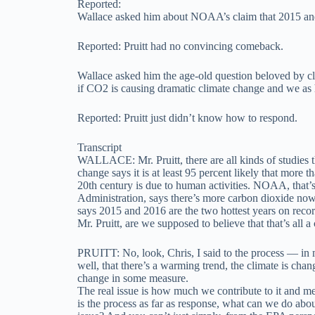
Reported:
Wallace asked him about NOAA’s claim that 2015 and 
Reported: Pruitt had no convincing comeback.
Wallace asked him the age-old question beloved by c
if CO2 is causing dramatic climate change and we as
Reported: Pruitt just didn’t know how to respond.
Transcript
WALLACE: Mr. Pruitt, there are all kinds of studies t
change says it is at least 95 percent likely that more 
20th century is due to human activities. NOAA, that
Administration, says there’s more carbon dioxide no
says 2015 and 2016 are the two hottest years on recor
Mr. Pruitt, are we supposed to believe that that’s all 
PRUITT: No, look, Chris, I said to the process — in 
well, that there’s a warming trend, the climate is cha
change in some measure.
The real issue is how much we contribute to it and me
is the process as far as response, what can we do abou