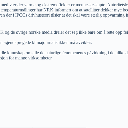
 med vær der varme og ekstremeffekter er menneskeskapte. Autoritetsby
ler temperaturmålinger har NRK informert om at satellitter dekker mye be
 der i IPCCs drivhusteori tilsier at det skal være særlig oppvarming f
 og de øvrige norske media dreier det seg ikke bare om å rette opp fei
n agendapregede klimajournalistikken må avvikles.
dle kunnskap om alle de naturlige fenomenenes påvirkning i de ulike del
sjon for mange virksomheter.