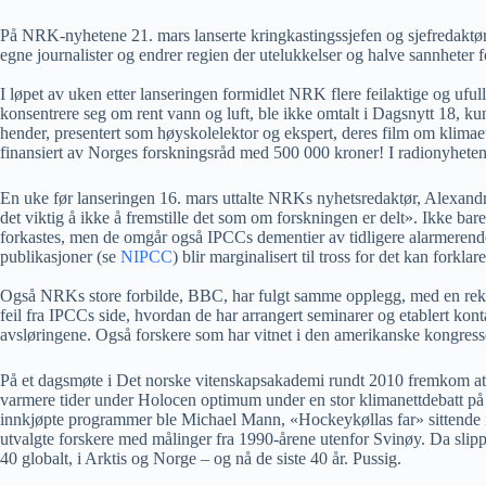
På NRK-nyhetene 21. mars lanserte kringkastingssjefen og sjefredaktøren
egne journalister og endrer regien der utelukkelser og halve sannheter f
I løpet av uken etter lanseringen formidlet NRK flere feilaktige og uful
konsentrere seg om rent vann og luft, ble ikke omtalt i Dagsnytt 18, ku
hender, presentert som høyskolelektor og ekspert, deres film om klimae
finansiert av Norges forskningsråd med 500 000 kroner! I radionyhetene
En uke før lanseringen 16. mars uttalte NRKs nyhetsredaktør, Alexandr
det viktig å ikke å fremstille det som om forskningen er delt». Ikke b
forkastes, men de omgår også IPCCs dementier av tidligere alarmerende u
publikasjoner (se
NIPCC
) blir marginalisert til tross for det kan fo
Også NRKs store forbilde, BBC, har fulgt samme opplegg, med en rekk
feil fra IPCCs side, hvordan de har arrangert seminarer og etablert kon
avsløringene. Også forskere som har vitnet i den amerikanske kongress
På et dagsmøte i Det norske vitenskapsakademi rundt 2010 fremkom at bare
varmere tider under Holocen optimum under en stor klimanettdebatt på
innkjøpte programmer ble Michael Mann, «Hockeykøllas far» sittende ig
utvalgte forskere med målinger fra 1990-årene utenfor Svinøy. Da slip
40 globalt, i Arktis og Norge – og nå de siste 40 år. Pussig.