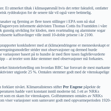
 Et utmerket tiltak i klimaspørsmål hvis det retter faktafeil, omfatter
risk ryddeaksjon for de senere tiår vil også være betimelig.
asaker og fjerning av flere tusen stillinger i EPA som nå skal
å Dagsrevyen informerte aktivisten Thomas Cottis fra Framtiden i våre
sk gunstig utvikling for kloden, men svartmaling og alarmisme sogar
serte kaffeavlinger ville inntil 10-doble prisene i år 2100.
ingsrapporter konkluderer med at (klima)endringene er menneskeskapt er
e beregningsmodeller strider mot observasjoner og dermed burde
 variasjoner basert på to hundre år med flere tusen fagfellevurderte
nsipp – at teorier som ikke stemmer med observasjoner må forkastes.
erket historiefortelling om hvordan BBC har forsvart de mest markante
av aktivister utgjorde 25 %. Omtalen stemmer godt med de vitenskapelige
forklare nivået. Klimarealistenes stifter
Per Engene
påpekte de
eraturen hadde vært konstant inntil moderne tid. I ett av NRKs
risert som en skam for vitenskapen. Golfstrømmen omtales av NRKs
a som viser variasjoner som samsvarer godt med oppvarmeperioden 1920-