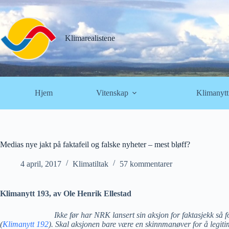
Hopp
til
innholdet
Klimarealistene
Hjem
Vitenskap
Klimanytt
Medias nye jakt på faktafeil og falske nyheter – mest bløff?
4 april, 2017
Klimatiltak
57 kommentarer
Klimanytt 193, av Ole Henrik Ellestad
Ikke før har NRK lansert sin aksjon for faktasjekk så
(
Klimanytt 192
). Skal aksjonen bare være en skinnmanøver for å legiti