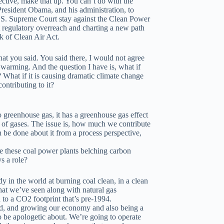
ctive, make that up. You can’t do with the
President Obama, and his administration, to
.S. Supreme Court stay against the Clean Power
t regulatory overreach and charting a new path
k of Clean Air Act.
t you said. You said there, I would not agree
 warming. And the question I have is, what if
 What if it is causing dramatic climate change
ntributing to it?
greenhouse gas, it has a greenhouse gas effect
 of gases. The issue is, how much we contribute
n be done about it from a process perspective,
 these coal power plants belching carbon
s a role?
y in the world at burning coal clean, in a clean
hat we’ve seen along with natural gas
d to a CO2 footprint that’s pre-1994.
ld, and growing our economy and also being a
 be apologetic about. We’re going to operate