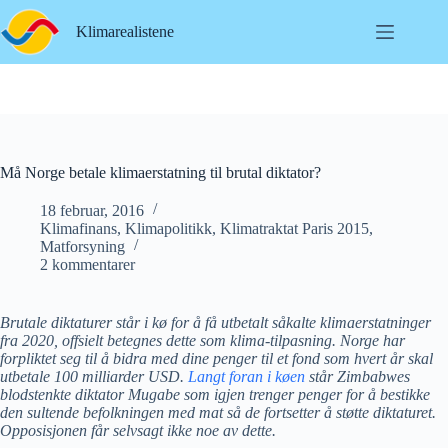
Hopp
til
Klimarealistene
innholdet
Må Norge betale klimaerstatning til brutal diktator?
18 februar, 2016
Klimafinans
,
Klimapolitikk
,
Klimatraktat Paris 2015
,
Matforsyning
2 kommentarer
Brutale diktaturer står i kø for å få utbetalt såkalte klimaerstatninger
fra 2020, offsielt betegnes dette som klima-tilpasning. Norge har
forpliktet seg til å bidra med dine penger til et fond som hvert år skal
utbetale 100 milliarder USD.
Langt foran i køen
står Zimbabwes
blodstenkte diktator Mugabe som igjen trenger penger for å bestikke
den sultende befolkningen med mat så de fortsetter å støtte diktaturet.
Opposisjonen får selvsagt ikke noe av dette.