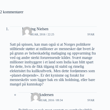
2 kommentarer
Henning Nielsen
19 FEBRUAR, 2016 / 22:25
SVAR
Satt på spissen, kan man også si at Norges politikere
stilltiende støtter at millioner av mennesker dør hvert år
på grunn av helseskadelig matlaging og oppvarming fra
ved og andre sterkt forurensende kilder. Svært mange
millioner innbyggere i et land som India kan blitt spart
for dette, hvis de fikk tilgang til stabil og rimelig
elektrisitet fra kullkraftverk. Men dette fordømmes som
«planet-drepende». Er det kynisme og forakt for
menneskeliv som ligger bak en slik holdning, eller bare
mangel på kunnskap?
Tore Andersen
23 FEBRUAR, 2016 / 09:34
SVAR