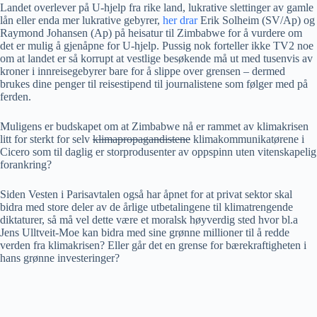
Landet overlever på U-hjelp fra rike land, lukrative slettinger av gamle
lån eller enda mer lukrative gebyrer,
her drar
Erik Solheim (SV/Ap) og
Raymond Johansen (Ap) på heisatur til Zimbabwe for å vurdere om
det er mulig å gjenåpne for U-hjelp. Pussig nok forteller ikke TV2 noe
om at landet er så korrupt at vestlige besøkende må ut med tusenvis av
kroner i innreisegebyrer bare for å slippe over grensen – dermed
brukes dine penger til reisestipend til journalistene som følger med på
ferden.
Muligens er budskapet om at Zimbabwe nå er rammet av klimakrisen
litt for sterkt for selv
klimapropagandistene
klimakommunikatørene i
Cicero som til daglig er storprodusenter av oppspinn uten vitenskapelig
forankring?
Siden Vesten i Parisavtalen også har åpnet for at privat sektor skal
bidra med store deler av de årlige utbetalingene til klimatrengende
diktaturer, så må vel dette være et moralsk høyverdig sted hvor bl.a
Jens Ulltveit-Moe kan bidra med sine grønne millioner til å redde
verden fra klimakrisen? Eller går det en grense for bærekraftigheten i
hans grønne investeringer?