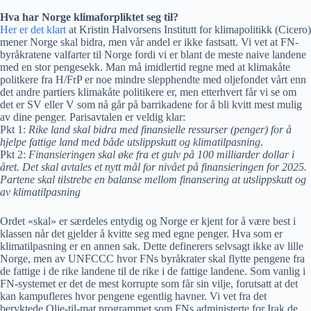
Hva har Norge klimaforpliktet seg til?
Her er det klart
at Kristin Halvorsens Institutt for klimapolitikk (Cicero)
mener Norge skal bidra, men vår andel er ikke fastsatt. Vi vet at FN-
byråkratene valfarter til Norge fordi vi er blant de meste naive landene
med en stor pengesekk. Man må imidlertid regne med at klimakåte
politkere fra H/FrP er noe mindre slepphendte med oljefondet vårt enn
det andre partiers klimakåte politikere er, men etterhvert får vi se om
det er SV eller V som nå går på barrikadene for å bli kvitt mest mulig
av dine penger. Parisavtalen er veldig klar:
Pkt 1:
Rike land skal bidra med finansielle ressurser (penger) for å
hjelpe fattige land med både utslippskutt og klimatilpasning
.
Pkt 2:
Finansieringen skal øke fra et gulv på 100 milliarder dollar i
året. Det skal avtales et nytt mål for nivået på finansieringen for 2025.
Partene skal tilstrebe en balanse mellom finansering at utslippskutt og
av klimatilpasning
Ordet «skal» er særdeles entydig og Norge er kjent for å være best i
klassen når det gjelder å kvitte seg med egne penger. Hva som er
klimatilpasning er en annen sak. Dette definerers selvsagt ikke av lille
Norge, men av UNFCCC hvor FNs byråkrater skal flytte pengene fra
de fattige i de rike landene til de rike i de fattige landene. Som vanlig i
FN-systemet er det de mest korrupte som får sin vilje, forutsatt at det
kan kampufleres hvor pengene egentlig havner. Vi vet fra det
beryktede Olje-til-mat programmet som FNs administerte for Irak de