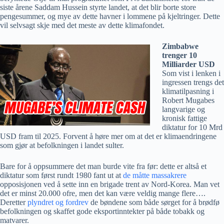
siste årene Saddam Hussein styrte landet, at det blir borte store
pengesummer, og mye av dette havner i lommene på kjeltringer. Dette
vil selvsagt skje med det meste av dette klimafondet.
Zimbabwe
trenger 10
Milliarder USD
Som vist i lenken i
ingressen trengs det
klimatilpasning i
Robert Mugabes
langvarige og
kronisk fattige
diktatur for 10 Mrd
USD fram til 2025. Forvent å høre mer om at det er klimaendringene
som gjør at befolkningen i landet sulter.
Bare for å oppsummere det man burde vite fra før: dette er altså et
diktatur som først rundt 1980 fant ut at
de måtte massakrere
opposisjonen ved å sette inn en brigade trent av Nord-Korea. Man vet
det er minst 20.000 ofre, men det kan være veldig mange flere….
Deretter
plyndret og fordrev
de bøndene som både sørget for å brødfø
befolkningen og skaffet gode eksportinntekter på både tobakk og
matvarer.