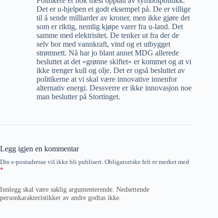
Politikere er nok mest opptatt av symbolpolitikk.
Det er u-hjelpen et godt eksempel på. De er villige
til å sende milliarder av kroner, men ikke gjøre det
som er riktig, nemlig kjøpe varer fra u-land. Det
samme med elektrisitet. De tenker ut fra der de
selv bor med vannkraft, vind og et utbygget
strømnett. Nå har jo blant annet MDG allerede
besluttet at det «grønne skiftet» er kommet og at vi
ikke trenger kull og olje. Det er også besluttet av
politikerne at vi skal være innovative innenfor
alternativ energi. Dessverre er ikke innovasjon noe
man beslutter på Stortinget.
Legg igjen en kommentar
Din e-postadresse vil ikke bli publisert.
Obligatoriske felt er merket med
*
Innlegg skal være saklig argumenterende. Nedsettende
personkarakteristikker av andre godtas ikke.