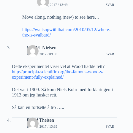
16 MAI, 2017 / 13:49
SVAR
Move along, nothing (new) to see here….
https://wattsupwiththat.com/2010/05/12/where-
the-is-svalbard/
Nils M. Nielsen
16 MAI, 2017 / 09:50
SVAR
Dette eksperimentet viser vel at Wood hadde rett?
http://principia-scientific.org/the-famous-wood-s-
experiment-fully-explained/
Det var i 1909. Så kom Niels Bohr med forklaringen i
1913 om jeg husker rett.
Så kan en fortsette å tro …..
Roald Theisen
16 MAI, 2017 / 13:39
SVAR