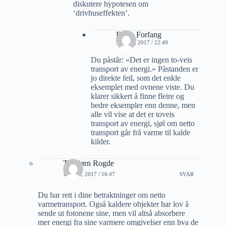
diskutere hypotesen om
‘drivhuseffekten’.
Folke Forfang
18 MAI, 2017 / 22:49
Du påstår: «Det er ingen to-veis
transport av energi.» Påstanden er
jo direkte feil, som det enkle
eksemplet med ovnene viste. Du
klarer sikkert å finne fleire og
bedre eksempler enn denne, men
alle vil vise at det er toveis
transport av energi, sjøl om netto
transport går frå varme til kalde
kilder.
Torbjørn Rogde
16 MAI, 2017 / 16:47
SVAR
Du har rett i dine betraktninger om netto
varmetransport. Også kaldere objekter har lov å
sende ut fotonene sine, men vil altså absorbere
mer energi fra sine varmere omgivelser enn hva de