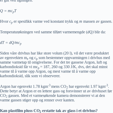
er gitt ved ligningen:
Q = mc
T
p
Hvor
c
er spesifikk varme ved konstant trykk og
m
massen av gassen.
p
Temperaturøkningen ved samme tilført varmemengde (
dQ)
blir da:
dT = dQ/mc
p
Siden våre drivhus har like store volum (20 l), vil det være produktet
av egenvekten m
og c
som bestemmer oppvarmingen i drivhus med
e
p
samme varmetap til omgivelsene. For det tre gassene Argon, luft og
karbondioksid får vi mc
= 187, 260 og 330 J/K, dvs, det skal minst
p
varme til å varme opp Argon, og mest varme til å varme opp
karbondioksid, slik som vi observerer.
-3
-3
Argon har egenvekt 1.78 kgm
mens CO
har egenvekt 1.97 kgm
.
2
Dette betyr at Argon er en lettere gass og forsvinner ut av drivhuset før
CO
gassen. Med et varmesøkende kamera demonstrerer vi at den
2
varme gassen stiger opp og renner over kanten.
Kan plastfilm pluss CO
erstatte tak av glass i et drivhus?
2