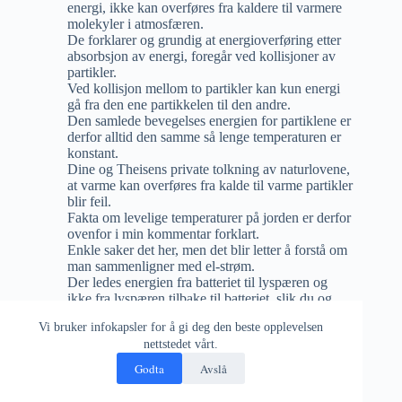
energi, ikke kan overføres fra kaldere til varmere
molekyler i atmosfæren.
De forklarer og grundig at energioverføring etter
absorbsjon av energi, foregår ved kollisjoner av
partikler.
Ved kollisjon mellom to partikler kan kun energi
gå fra den ene partikkelen til den andre.
Den samlede bevegelses energien for partiklene er
derfor alltid den samme så lenge temperaturen er
konstant.
Dine og Theisens private tolkning av naturlovene,
at varme kan overføres fra kalde til varme partikler
blir feil.
Fakta om levelige temperaturer på jorden er derfor
ovenfor i min kommentar forklart.
Enkle saker det her, men det blir letter å forstå om
man sammenligner med el-strøm.
Der ledes energien fra batteriet til lyspæren og
ikke fra lyspæren tilbake til batteriet, slik du og
Theisen misforstår. Hjalp det litt?
Vi bruker infokapsler for å gi deg den beste opplevelsen
nettstedet vårt.
Alf Lackner
Godta
Avslå
19 MAI, 2017 / 11:05
SVAR