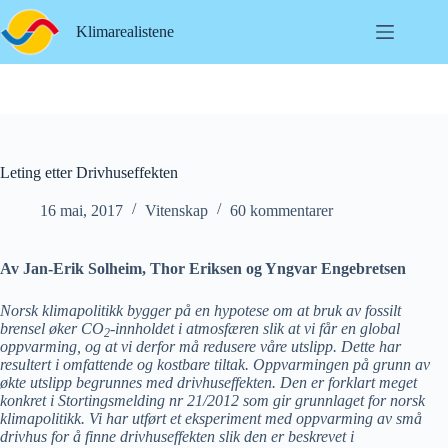
Hopp
til
Klimarealistene
innholdet
Leting etter Drivhuseffekten
16 mai, 2017
Vitenskap
60 kommentarer
Av Jan-Erik Solheim, Thor Eriksen og Yngvar Engebretsen
Norsk klimapolitikk bygger på en hypotese om at bruk av fossilt
brensel øker CO
-innholdet i atmosfæren slik at vi får en global
2
oppvarming, og at vi derfor må redusere våre utslipp. Dette har
resultert i omfattende og kostbare tiltak. Oppvarmingen på grunn av
økte utslipp begrunnes med drivhuseffekten. Den er forklart meget
konkret i Stortingsmelding nr 21/2012 som gir grunnlaget for norsk
klimapolitikk. Vi har utført et eksperiment med oppvarming av små
drivhus for å finne drivhuseffekten slik den er beskrevet i