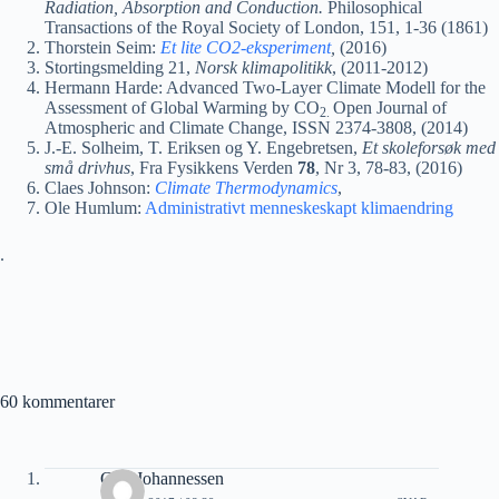
Radiation, Absorption and Conduction.
Philosophical
Transactions of the Royal Society of London, 151, 1-36 (1861)
Thorstein Seim:
Et lite CO2-eksperiment
,
(2016)
Stortingsmelding 21,
Norsk klimapolitikk
, (2011-2012)
Hermann Harde: Advanced Two-Layer Climate Modell for the
Assessment of Global Warming by CO
Open Journal of
2.
Atmospheric and Climate Change, ISSN 2374-3808, (2014)
J.-E. Solheim, T. Eriksen og Y. Engebretsen,
Et skoleforsøk med
små drivhus
, Fra Fysikkens Verden
78
, Nr 3, 78-83, (2016)
Claes Johnson:
Climate Thermodynamics
,
Ole Humlum:
Administrativt menneskeskapt klimaendring
.
60 kommentarer
Geir Johannessen