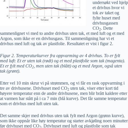
undersøkt ved hjelp
et drivhus hvor vi
tok av taket og
fylte huset med
drivhusgassen
CO
. Dette
2
sammenlignet vi med to andre drivhus uten tak, et med luft og et med
Argon, som ikke er en drivhusgass. Til sammenligning har vi et
drivhus med luft og tak av plastfolie. Resultatet er vist i figur 2.
Figur 2. Temperaturkurver fra oppvarming av 4 drivhus. To er fylt
med luft: Et er uten tak (rødt) og et med plastfolie som tak (magenta).
Et er fylt med CO
, men uten tak (blått) og et med Argon, også uten
2
tak (grønt).
Etter vel 10 min skrur vi på strømmen, og vi får en rask oppvarming i
tre av drivhusene. Drivhuset med CO
uten tak, viser etter kort tid
2
høyere temperatur enn de andre drivhusene, men blir brått kaldere etter
at varmen har stått på i ca 7 min (blå kurve). Det får samme temperatur
som et drivhus med luft uten tak.
Det samme skjer med drivhus uten tak fylt med Argon (grønn kurve),
som ikke oppnår like høy temperatur og starter avkjøling noen minutter
før drivhuset med CO
. Drivhuset med luft og plastfolie som tak
2