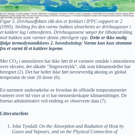
Figur 5. Drivhuseffekten slik den er forklart i IPPC-rapport nr 2
(1995). Stråling fra den varme bakken absorberes av drivhusgasser i
et kaldere lag i atmosfæren. Drivhusgassene sørger for tilbakestråling
mot bakken som varmer denne ytterligere opp.
Dette er ikke mulig
ifølge termodynamikkens 2. hovedsetning: Varme kan kun strømme
fra et varmt til et kaldere legeme
.
Mer CO
i atmosfæren har ikke ført til et varmere område i atmosfæren
2
over ekvator, det såkalte ”fingeravtrykk”, slik som klimamodeller har
beregnet (2). Det har heller ikke ført nevneverdig økning av global
temperatur de siste 20 årene (6).
En nærmere undersøkelse av hvordan de offisielle temperaturserier
varierer over tid viser at vi har menneskeskapte klimaendringer. De
foretas administrativt ved endring av observerte data (7).
Litteraturliste
John Tyndall:
On the Absorption and Radiation of Heat by
Gases and Vapours, and on the Physical Connection of