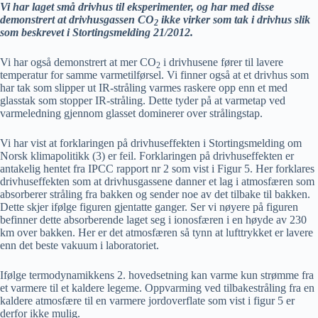
Vi har laget små drivhus til eksperimenter, og har med disse
demonstrert at drivhusgassen CO
ikke virker som tak i drivhus slik
2
som beskrevet i Stortingsmelding 21/2012.
Vi har også demonstrert at mer CO
i drivhusene fører til lavere
2
temperatur for samme varmetilførsel. Vi finner også at et drivhus som
har tak som slipper ut IR-stråling varmes raskere opp enn et med
glasstak som stopper IR-stråling. Dette tyder på at varmetap ved
varmeledning gjennom glasset dominerer over strålingstap.
Vi har vist at forklaringen på drivhuseffekten i Stortingsmelding om
Norsk klimapolitikk (3) er feil. Forklaringen på drivhuseffekten er
antakelig hentet fra IPCC rapport nr 2 som vist i Figur 5. Her forklares
drivhuseffekten som at drivhusgassene danner et lag i atmosfæren som
absorberer stråling fra bakken og sender noe av det tilbake til bakken.
Dette skjer ifølge figuren gjentatte ganger. Ser vi nøyere på figuren
befinner dette absorberende laget seg i ionosfæren i en høyde av 230
km over bakken. Her er det atmosfæren så tynn at lufttrykket er lavere
enn det beste vakuum i laboratoriet.
Ifølge termodynamikkens 2. hovedsetning kan varme kun strømme fra
et varmere til et kaldere legeme. Oppvarming ved tilbakestråling fra en
kaldere atmosfære til en varmere jordoverflate som vist i figur 5 er
derfor ikke mulig.