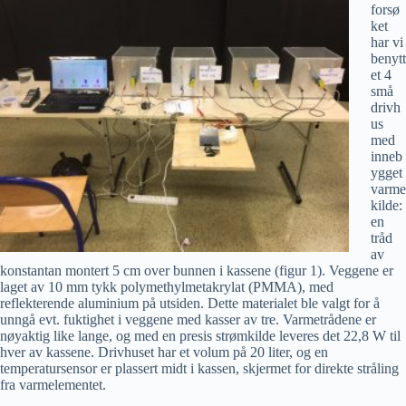
forsø
ket
har vi
benytt
et 4
små
drivh
us
med
inneb
ygget
varme
kilde:
en
tråd
av
konstantan montert 5 cm over bunnen i kassene (figur 1). Veggene er
laget av 10 mm tykk polymethylmetakrylat (PMMA), med
reflekterende aluminium på utsiden. Dette materialet ble valgt for å
unngå evt. fuktighet i veggene med kasser av tre. Varmetrådene er
nøyaktig like lange, og med en presis strømkilde leveres det 22,8 W til
hver av kassene. Drivhuset har et volum på 20 liter, og en
temperatursensor er plassert midt i kassen, skjermet for direkte stråling
fra varmelementet.