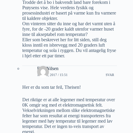
Trodde det å bo i bakvendt land bare forekom i
Prøysens vise. Hele verdens fysikk og
prosessindustri er basert på varme kun fra varmere
til kaldere objekter.
Om vinteren sitter du inne og har det varmt uten å
fyre, for de -20 grader kaldt utenfor varmer huset
inne til akseptabel rom temperatur?
Eller som beskrevet her for litt siden, still deg
kloss inntil en isbrevegg med 20 graders luft
temperatur og sola i ryggen. Du vil antagelig fryse
i hjel etter ett par timer.
Erik Nilsen
16 MAI, 2017 / 15:51
SVAR
Her er du som tar feil, Theisen!
Det riktige er at alle legemer med temperatur over
0K omgir seg med et elektromagnetisk felt.
Vekselvirkningen mellom slike elektromagnetiske
felter har som resultat at energi transporteres fra
legemer med høy temperatur til legemer med lav
temperatur. Det er ingen to-veis transport av
energi.