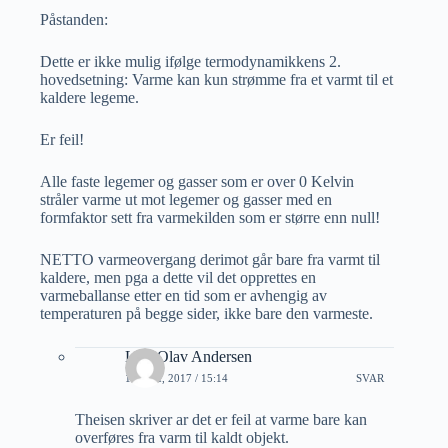
Påstanden:
Dette er ikke mulig ifølge termodynamikkens 2.
hovedsetning: Varme kan kun strømme fra et varmt til et
kaldere legeme.
Er feil!
Alle faste legemer og gasser som er over 0 Kelvin
stråler varme ut mot legemer og gasser med en
formfaktor sett fra varmekilden som er større enn null!
NETTO varmeovergang derimot går bare fra varmt til
kaldere, men pga a dette vil det opprettes en
varmeballanse etter en tid som er avhengig av
temperaturen på begge sider, ikke bare den varmeste.
Lars Olav Andersen
16 MAI, 2017 / 15:14
SVAR
Theisen skriver ar det er feil at varme bare kan
overføres fra varm til kaldt objekt.