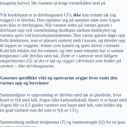
(magenta kurve), ble varmere så lenge varmekilden stod på.
Vår konklusjon er at drivhusgassen CO
ikke
kan erstatte tak (og
2
vegger) i et drivhus. Den oppfører seg på sammen måte som Argon
som ikke er drivhusgass: Når varmen settes på varmes gassen i
drivhuset opp ved varmeledning (kollisjon mellom molekyler) og
varmen spres ved konveksjonsstrømmer. Den varme gassen stiger opp
forbi detektoren, som er plassert omtrent midt i kassen, og deretter opp
til toppen av veggene, renner over kanten og spres utover i rommet.
Kald luft trekkes inn fra rommet, og etter noen minutter har vi samme
temperatur i alle drivhus uten tak.
Dette er i samsvar med tidligere
eksperimenter (5): at det er tak og vegger i drivhuset som holder på
varmen – ikke drivhusgassene.
Gassenes spesifikke vekt og egenvarme avgjør hvor raskt den
varmes opp og forsvinner
Sammenligner vi oppvarming av drivhus med tak av plastfolie, hvor
huset er fylt med luft, Argon eller karbondioksid, finner vi at huset med
Argon blir ca 0,5 grader varmere enn huset med luft, som holder seg
en grad varmere enn det som er fylt av CO
.
2
Sammenheng mellom temperatur (
T
) og varmemengde (
Q
) for en gass