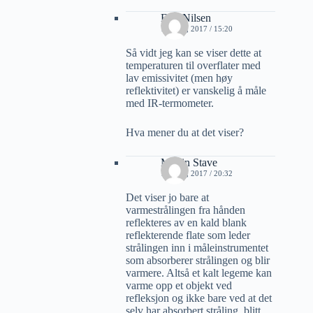
Erik Nilsen
18 MAI, 2017 / 15:20
Så vidt jeg kan se viser dette at
temperaturen til overflater med
lav emissivitet (men høy
reflektivitet) er vanskelig å måle
med IR-termometer.
Hva mener du at det viser?
Martin Stave
18 MAI, 2017 / 20:32
Det viser jo bare at
varmestrålingen fra hånden
reflekteres av en kald blank
reflekterende flate som leder
strålingen inn i måleinstrumentet
som absorberer strålingen og blir
varmere. Altså et kalt legeme kan
varme opp et objekt ved
refleksjon og ikke bare ved at det
selv har absorbert stråling, blitt