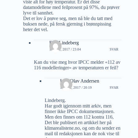
viste alt for høy temperatur. Er det disse
datamodellene med feilprosent på 97%, du prøver
lyve til sannhet.
Det er lov å prøve seg, men nå ble du tatt med
buksen nede, på fersk gjerning i brønnpissing
heter det vel.
Erik Lindeberg
16 MAI, 2017 / 23:04
SVAR
Kan du vise meg hvor IPCC melder «112 av
116 modelleringer» av temperaturen er feil?
Lars Olav Andersen
19 MAI, 2017 / 20:19
SVAR
Lindeberg.
Har godt igjennom mitt arkiv, men
finner ikke IPCC dokumentasjonen.
Men den finnes om 112 kontra 116,
Det ble publisert en artikkel her på
klimarealistene.no, og om du sender en
mail til redaksjonen kan de nok vise til