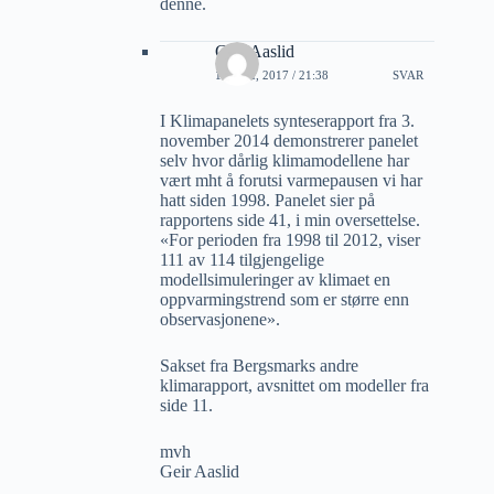
denne.
Geir Aaslid
19 MAI, 2017 / 21:38
SVAR
I Klimapanelets synteserapport fra 3.
november 2014 demonstrerer panelet
selv hvor dårlig klimamodellene har
vært mht å forutsi varmepausen vi har
hatt siden 1998. Panelet sier på
rapportens side 41, i min oversettelse.
«For perioden fra 1998 til 2012, viser
111 av 114 tilgjengelige
modellsimuleringer av klimaet en
oppvarmingstrend som er større enn
observasjonene».
Sakset fra Bergsmarks andre
klimarapport, avsnittet om modeller fra
side 11.
mvh
Geir Aaslid