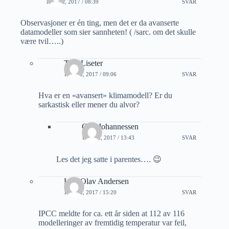
16 MAI, 2017 / 08:39
SVAR
Observasjoner er én ting, men det er da avanserte
datamodeller som sier sannheten! ( /sarc. om det skulle
være tvil…..)
Tore Liseter
16 MAI, 2017 / 09:06
SVAR
Hva er en «avansert» klimamodell? Er du
sarkastisk eller mener du alvor?
Geir Johannessen
16 MAI, 2017 / 13:43
SVAR
Les det jeg satte i parentes…. 😉
Lars Olav Andersen
16 MAI, 2017 / 15:20
SVAR
IPCC meldte for ca. ett år siden at 112 av 116
modelleringer av fremtidig temperatur var feil,