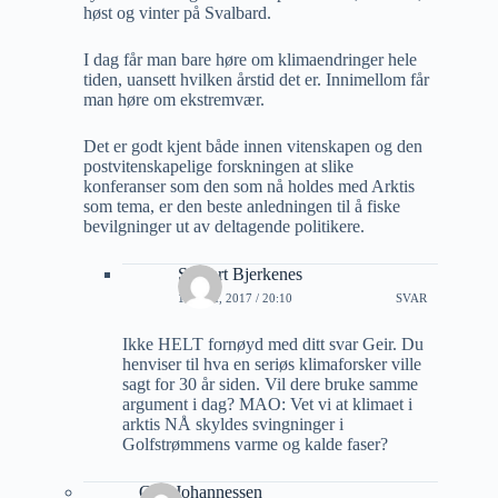
høst og vinter på Svalbard.
I dag får man bare høre om klimaendringer hele
tiden, uansett hvilken årstid det er. Innimellom får
man høre om ekstremvær.
Det er godt kjent både innen vitenskapen og den
postvitenskapelige forskningen at slike
konferanser som den som nå holdes med Arktis
som tema, er den beste anledningen til å fiske
bevilgninger ut av deltagende politikere.
Sigvart Bjerkenes
16 MAI, 2017 / 20:10
SVAR
Ikke HELT fornøyd med ditt svar Geir. Du
henviser til hva en seriøs klimaforsker ville
sagt for 30 år siden. Vil dere bruke samme
argument i dag? MAO: Vet vi at klimaet i
arktis NÅ skyldes svingninger i
Golfstrømmens varme og kalde faser?
Geir Johannessen