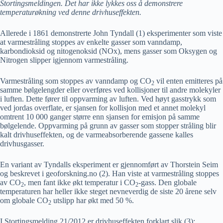
Stortingsmeldingen. Det har ikke lykkes oss å demonstrere
temperaturøkning ved denne drivhuseffekten.
Allerede i 1861 demonstrerte John Tyndall (1) eksperimenter som viste
at varmestråling stoppes av enkelte gasser som vanndamp,
karbondioksid og nitogenoksid (NOx), mens gasser som Oksygen og
Nitrogen slipper igjennom varmestråling.
Varmestråling som stoppes av vanndamp og CO
vil enten emitteres på
2
samme bølgelengder eller overføres ved kollisjoner til andre molekyler
i luften. Dette fører til oppvarming av luften. Ved høyt gasstrykk som
ved jordas overflate, er sjansen for kollisjon med et annet molekyl
omtrent 10 000 ganger større enn sjansen for emisjon på samme
bølgelende. Oppvarming på grunn av gasser som stopper stråling blir
kalt drivhuseffekten, og de varmeabsorberende gassene kalles
drivhusgasser.
En variant av Tyndalls eksperiment er gjennomført av Thorstein Seim
og beskrevet i geoforskning.no (2). Han viste at varmestråling stoppes
av CO
, men fant ikke økt temperatur i CO
-gass. Den globale
2
2
temperaturen har heller ikke steget nevneverdig de siste 20 årene selv
om globale CO
utslipp har økt med 50 %.
2
I Stortingsmelding 21/2012 er drivhuseffekten forklart slik (3):