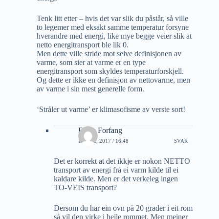
Tenk litt etter – hvis det var slik du påstår, så ville
to legemer med eksakt samme temperatur forsyne
hverandre med energi, like mye begge veier slik at
netto energitransport ble lik 0.
Men dette ville stride mot selve definisjonen av
varme, som sier at varme er en type
energitransport som skyldes temperaturforskjell.
Og dette er ikke en definisjon av nettovarme, men
av varme i sin mest generelle form.
‘Stråler ut varme’ er klimasofisme av verste sort!
Folke Forfang
16 MAI, 2017 / 16:48
SVAR
Det er korrekt at det ikkje er nokon NETTO
transport av energi frå ei varm kilde til ei
kaldare kilde. Men er det verkeleg ingen
TO-VEIS transport?
Dersom du har ein ovn på 20 grader i eit rom
så vil den virke i heile rommet. Men meiner