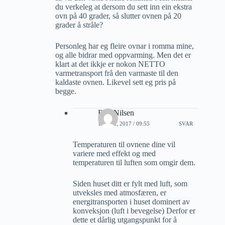
du verkeleg at dersom du sett inn ein ekstra
ovn på 40 grader, så slutter ovnen på 20
grader å stråle?
Personleg har eg fleire ovnar i romma mine,
og alle bidrar med oppvarming. Men det er
klart at det ikkje er nokon NETTO
varmetransport frå den varmaste til den
kaldaste ovnen. Likevel sett eg pris på
begge.
Erik Nilsen
18 MAI, 2017 / 09:55
SVAR
Temperaturen til ovnene dine vil
variere med effekt og med
temperaturen til luften som omgir dem.
Siden huset ditt er fylt med luft, som
utveksles med atmosfæren, er
energitransporten i huset dominert av
konveksjon (luft i bevegelse) Derfor er
dette et dårlig utgangspunkt for å