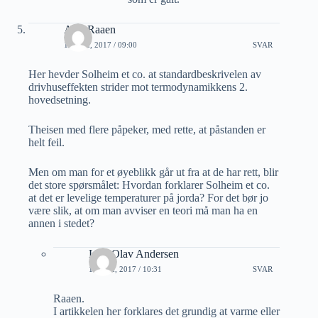
A M Raaen
19 MAI, 2017 / 09:00
SVAR
Her hevder Solheim et co. at standardbeskrivelen av
drivhuseffekten strider mot termodynamikkens 2.
hovedsetning.
Theisen med flere påpeker, med rette, at påstanden er
helt feil.
Men om man for et øyeblikk går ut fra at de har rett, blir
det store spørsmålet: Hvordan forklarer Solheim et co.
at det er levelige temperaturer på jorda? For det bør jo
være slik, at om man avviser en teori må man ha en
annen i stedet?
Lars Olav Andersen
19 MAI, 2017 / 10:31
SVAR
Raaen.
I artikkelen her forklares det grundig at varme eller