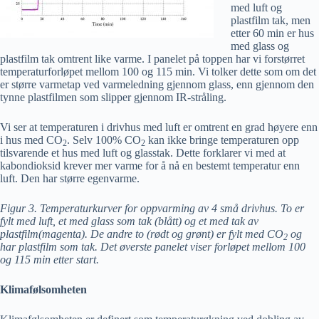
med luft og
plastfilm tak, men
etter 60 min er hus
med glass og
plastfilm tak omtrent like varme. I panelet på toppen har vi forstørret
temperaturforløpet mellom 100 og 115 min. Vi tolker dette som om det
er større varmetap ved varmeledning gjennom glass, enn gjennom den
tynne plastfilmen som slipper gjennom IR-stråling.
Vi ser at temperaturen i drivhus med luft er omtrent en grad høyere enn
i hus med CO
. Selv 100% CO
kan ikke bringe temperaturen opp
2
2
tilsvarende et hus med luft og glasstak. Dette forklarer vi med at
kabondioksid krever mer varme for å nå en bestemt temperatur enn
luft. Den har større egenvarme.
Figur 3. Temperaturkurver for oppvarming av 4 små drivhus. To er
fylt med luft, et med glass som tak (blått) og et med tak av
plastfilm(magenta). De andre to (rødt og grønt) er fylt med CO
og
2
har plastfilm som tak. Det øverste panelet viser forløpet mellom 100
og 115 min etter start.
Klimafølsomheten