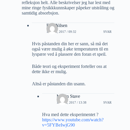
refleksjon helt. Alle beskrivelser jeg har lest med
mine ringe fysikkkunnskaper påpeker utstråling og
samtidig absorbsjon.
Erik Nilsen
18 MAI, 2017 / 09:32
SVAR
Hvis påstanden din her er sann, så må det
også være mulig å øke temperaturen til en
lyspære ved å plassere den foran et speil.
Både teori og eksperiment forteller oss at
dette ikke er mulig.
Altså er påstanden din usann.
Martin Stave
18 MAI, 2017 / 13:38
SVAR
Hva med dette eksperimentet ?
https://www.youtube.com/watch?
v=5FYBeIwjG90