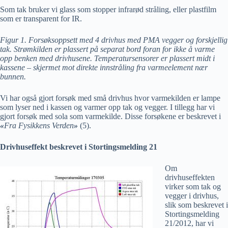
Som tak bruker vi glass som stopper infrarød stråling, eller plastfilm
som er transparent for IR.
Figur 1. Forsøksoppsett med 4 drivhus med PMA vegger og forskjellig
tak. Strømkilden er plassert på separat bord foran for ikke å varme
opp benken med drivhusene. Temperatursensorer er plassert midt i
kassene – skjermet mot direkte innstråling fra varmeelement nær
bunnen.
Vi har også gjort forsøk med små drivhus hvor varmekilden er lampe
som lyser ned i kassen og varmer opp tak og vegger. I tillegg har vi
gjort forsøk med sola som varmekilde. Disse forsøkene er beskrevet i
«
Fra Fysikkens Verden
»
(5).
Drivhuseffekt beskrevet i Stortingsmelding 21
Om
drivhuseffekten
virker som tak og
vegger i drivhus,
slik som beskrevet i
Stortingsmelding
21/2012, har vi