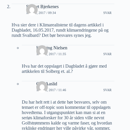
Sigvart Bjerkenes
16 MAI, 2017 / 09:34
SVAR
Hva sier dere i Klimarealistene til dagens artikkel i
Dagbladet, 16.05.2017, rundt klimaendringene på og
rundt Svalbard? Det bør besvares synes jeg.
Henning Nielsen
16 MAI, 2017 / 11:35
SVAR
Hva har det oppslaget i Dagbladet å gjøre med
artikkelen til Solberg et. al.?
Geir Aaslid
16 MAI, 2017 / 11:46
SVAR
Du har helt rett i at dette bør besvares, selv om
temaet er off-topic som kommentar til oppslagets
hovedtema. I utgangspunktet kan man si at en
seriøs klimaforsker for 30 år siden ville nevnt
Golfstrømmens kalde og varme faser, og hvordan
sykliske endringer her ville påvirke vår, sommer,