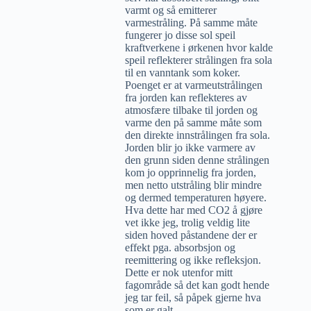
varmt og så emitterer
varmestråling. På samme måte
fungerer jo disse sol speil
kraftverkene i ørkenen hvor kalde
speil reflekterer strålingen fra sola
til en vanntank som koker.
Poenget er at varmeutstrålingen
fra jorden kan reflekteres av
atmosfære tilbake til jorden og
varme den på samme måte som
den direkte innstrålingen fra sola.
Jorden blir jo ikke varmere av
den grunn siden denne strålingen
kom jo opprinnelig fra jorden,
men netto utstråling blir mindre
og dermed temperaturen høyere.
Hva dette har med CO2 å gjøre
vet ikke jeg, trolig veldig lite
siden hoved påstandene der er
effekt pga. absorbsjon og
reemittering og ikke refleksjon.
Dette er nok utenfor mitt
fagområde så det kan godt hende
jeg tar feil, så påpek gjerne hva
som er galt.