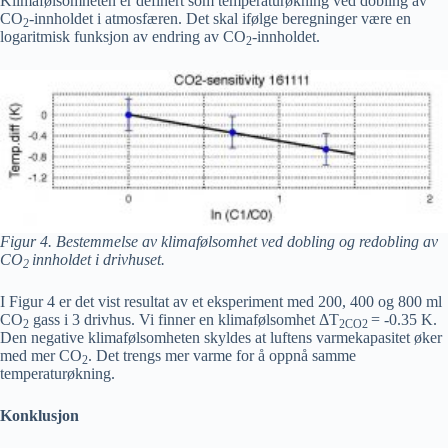
Klimafølsomheten er definert som temperaturøkning ved dobling av
CO
-innholdet i atmosfæren. Det skal ifølge beregninger være en
2
logaritmisk funksjon av endring av CO
-innholdet.
2
Figur 4. Bestemmelse av klimafølsomhet ved dobling og redobling av
CO
innholdet i drivhuset.
2
I Figur 4 er det vist resultat av et eksperiment med 200, 400 og 800 ml
CO
gass i 3 drivhus. Vi finner en klimafølsomhet
Δ
T
= -0.35 K.
2
2CO2
Den negative klimafølsomheten skyldes at luftens varmekapasitet øker
med mer CO
. Det trengs mer varme for å oppnå samme
2
temperaturøkning.
Konklusjon