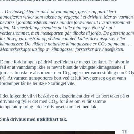
…
Drivhuseffekten er altså at vanndamp, gasser og partikler i
atmosfæren virker som takene og veggene i et drivhus. Mer av varmen
bevares i jordatmosfæren mens mindre forsvinner ut i verdensrommet
igjen. Varmestrålingen sendes ut i alle retninger. Noe går ut i
verdensrommet, men mesteparten går tilbake til jorda. De gassene som
tar til seg varmestråling på denne måten kalles drivhusgasser eller
klimagasser. De viktigste naturlige klimagassene er CO
og metan ….
2
Menneskeskapte utslipp av klimagasser forsterker drivhuseffekten.
Denne forklaringen på drivhuseffekten er meget konkret. En alvorlig
feil er at vanndamp ikke er nevnt blant de viktigste klimagassene. I
jordas atmosfære absorberer den 16 ganger mer varmestråling enn CO
2
(4). At varmen transporteres bort ved at luft beveger seg og at vann
fordamper får heller ikke Stortinget vite.
I det følgende vil vi beskrive et eksperiment der vi tar bort taket på et
drivhus og fyller det med CO
, for å se om vi får samme
2
temperaturøkning i dette drivhuset som i et med tak.
S
må drivhus med utskiftbart tak.
Til