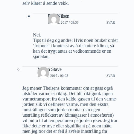
selv klarer å sende vekk.
Erik Nilsen
18 MAI, 2017 / 09:30
SVAR
Nei.
Tips til deg og andre: Hvis noen bruker ordet
‘fotoner’ i kontekst av å diskutere klima, så
kan det trygt antas at vedkommende er en
sjarlatan.
Martin Stave
17 MAI, 2017 / 00:05
SVAR
Jeg mener Theisens kommentar om at gass også
utstråler varme er riktig. Det blir riktignok ingen
varmetransport fra den kalde gassen til den varme
jorden slik vi definerer varme, men den ekstra
innstrålingen som jorden mottar (sin egen
utstråling reflektert av klimagasser i atmosfæren)
vil bidra til at temperaturen på jorden øker. Jeg tror
ikke dette er mye eller signifikant på noen måte,
men jeg tror det er feil å avfeie innstråling fra