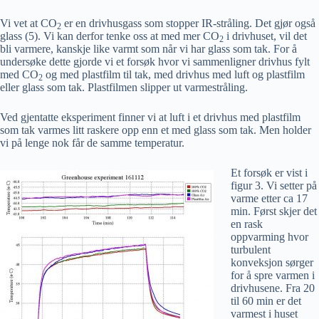
Vi vet at CO
er en drivhusgass som stopper IR-stråling. Det gjør også
2
glass (5). Vi kan derfor tenke oss at med mer CO
i drivhuset, vil det
2
bli varmere, kanskje like varmt som når vi har glass som tak. For å
undersøke dette gjorde vi et forsøk hvor vi sammenligner drivhus fylt
med CO
og med plastfilm til tak, med drivhus med luft og plastfilm
2
eller glass som tak. Plastfilmen slipper ut varmestråling.
Ved gjentatte eksperiment finner vi at luft i et drivhus med plastfilm
som tak varmes litt raskere opp enn et med glass som tak. Men holder
vi på lenge nok får de samme temperatur.
Et forsøk er vist i
figur 3. Vi setter på
varme etter ca 17
min. Først skjer det
en rask
oppvarming hvor
turbulent
konveksjon sørger
for å spre varmen i
drivhusene. Fra 20
til 60 min er det
varmest i huset