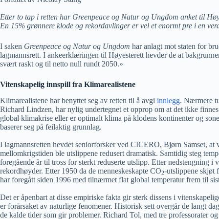
Etter to tap i retten har Greenpeace og Natur og Ungdom anket til Høyes
En 15% grønnere klode og rekordavlinger er vel et enormt pre i en ve
I saken
Greenpeace og Natur og Ungdom
har anlagt mot staten for br
lagmannsrett. I ankeerklæringen til Høyesterett hevder de at bakgrunnen
svært raskt og til netto null rundt 2050.»
Vitenskapelig innspill fra Klimarealistene
Klimarealistene har benyttet seg av retten til å avgi
innlegg
. Nærmere t
Richard Lindzen, har nylig undertegnet et opprop om at det ikke finnes 
global klimakrise eller er optimalt klima på klodens kontinenter og son
baserer seg på feilaktig grunnlag.
I lagmannsretten hevdet seniorforsker ved CICERO, Bjørn Samset, at 
mellomkrigstiden ble utslippene redusert dramatisk. Samtidig steg tem
foregående år til tross for sterkt reduserte utslipp. Etter nedstengni
rekordhøyder. Etter 1950 da de menneskeskapte CO
-utslippene skjøt 
2
har foregått siden 1996 med tilnærmet flat global temperatur frem til si
Det er åpenbart at disse empiriske fakta gir sterk dissens i vitenskape
er forårsaket av naturlige fenomener. Historisk sett overgår de langt dag
de kalde tider som gir problemer. Richard Tol, med tre professorater og 