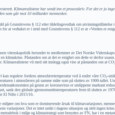
terett. Klimarealistene har sendt inn et prosesskriv. For det er jo ing
rden som går mot 10 milliarder mennesker.
udd på Grunnlovens § 112 etter tildelingsvedtak om utvinningstillatelse i
 for at vedtaket er i strid med Grunnlovens § 112 er at «Verden er enig
usen vitenskapsfolk herunder to medlemmer av Det Norske Videnskaps-
en klimakrise. Påstanden om at det er enighet om dette er derfor usann.
er. Klimarealistene vil med sitt innlegg også vise at påstanden om at CO
vi kan regulere Jordens atmosfæretemperatur ved å endre våre CO
-uts
2
peraturen i atmosfæren på samme måte som på slutten av 1900-tallet. U
ng i verdensøkonomien på grunn av koronavirus er utslippene markant red
fart, sank den globale gjennomsnittstemperaturen frem til slutten av 197
ste El Niño i 2015/16.
lige miljøer om hva som er dominerende årsak til klimavariasjoner, menn
ens variasjoner. Det er intet unikt i dagens situasjon og slett ingen kris
metodebok i miljø og klimastrategi som benyttes av FN, har i en metastud