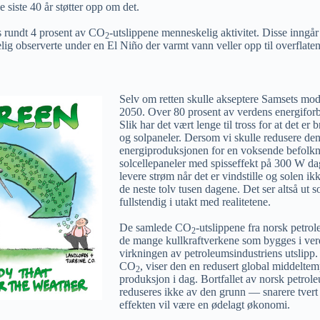
siste 40 år støtter opp om det.
s rundt 4 prosent av CO
-utslippene menneskelig aktivitet. Disse inngå
2
ig observerte under en El Niño der varmt vann veller opp til overflaten 
Selv om retten skulle akseptere Samsets modell
2050. Over 80 prosent av verdens energiforb
Slik har det vært lenge til tross for at det e
og solpaneler. Dersom vi skulle redusere den
energiproduksjonen for en voksende befolkni
solcellepaneler med spisseffekt på 300 W da
levere strøm når det er vindstille og solen i
de neste tolv tusen dagene. Det ser altså ut
fullstendig i utakt med realitetene.
De samlede CO
-utslippene fra norsk petro
2
de mange kullkraftverkene som bygges i ve
virkningen av petroleumsindustriens utslipp
CO
, viser den en redusert global middeltem
2
produksjon i dag. Bortfallet av norsk petrole
reduseres ikke av den grunn — snarere tvert
effekten vil være en ødelagt økonomi.