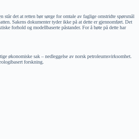
tår det at retten bør sørge for omtale av faglige omstridte spørsmål
ebatten. Sakens dokumenter tyder ikke på at dette er gjennomført. Det
ktiske forhold og modellbaserte påstander. For å bøte på dette har
sviktige økonomiske sak – nedleggelse av norsk petroleumsvirksomhet.
deologibasert forskning.