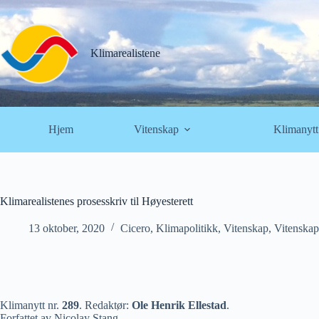
Hopp
til
innholdet
Klimarealistene
Hjem
Vitenskap
Klimanytt
Klimarealistenes prosesskriv til Høyesterett
13 oktober, 2020
Cicero
,
Klimapolitikk
,
Vitenskap
,
Vitenskap
Klimanytt nr.
289
. Redaktør:
Ole Henrik Ellestad
.
Forfattet av Nicolay Stang