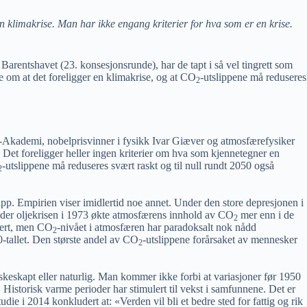
en klimakrise. Man har ikke engang kriterier for hva som er en krise.
 Barentshavet (23. konsesjonsrunde), har de tapt i så vel tingrett som
e om at det foreligger en klimakrise, og at CO
-utslippene må reduseres
2
Akademi, nobelprisvinner i fysikk Ivar Giæver og atmosfærefysiker
 Det foreligger heller ingen kriterier om hva som kjennetegner en
-utslippene må reduseres svært raskt og til null rundt 2050 også
2
lipp. Empirien viser imidlertid noe annet. Under den store depresjonen i
nder oljekrisen i 1973 økte atmosfærens innhold av CO
mer enn i de
2
usert, men CO
-nivået i atmosfæren har paradoksalt nok nådd
2
0-tallet. Den største andel av CO
-utslippene forårsaket av mennesker
2
eskeskapt eller naturlig. Man kommer ikke forbi at variasjoner før 1950
e. Historisk varme perioder har stimulert til vekst i samfunnene. Det er
ie i 2014 konkludert at: «Verden vil bli et bedre sted for fattig og rik