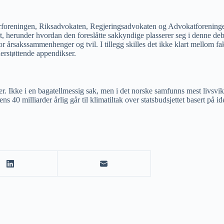
rforeningen, Riksadvokaten, Regjeringsadvokaten og Advokatforeningen s
jøet, herunder hvordan den foreslåtte sakkyndige plasserer seg i denne d
or årsakssammenhenger og tvil. I tillegg skilles det ikke klart mellom fa
derstøttende appendikser.
 sider. Ikke i en bagatellmessig sak, men i det norske samfunns mest liv
s 40 milliarder årlig går til klimatiltak over statsbudsjettet basert på i