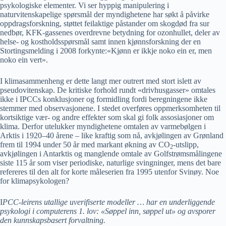
psykologiske elementer. Vi ser hyppig manipulering i
naturvitenskapelige spørsmål der myndighetene har søkt å påvirke
oppdragsforskning, støttet feilaktige påstander om skogdød fra sur
nedbør, KFK-gassenes overdrevne betydning for ozonhullet, deler av
helse- og kostholdsspørsmål samt innen kjønnsforskning der en
Stortingsmelding i 2008 forkynte:«Kjønn er ikkje noko ein er, men
noko ein vert».
I klimasammenheng er dette langt mer outrert med stort islett av
pseudovitenskap. De kritiske forhold rundt «drivhusgasser» omtales
ikke i IPCCs konklusjoner og formidling fordi beregningene ikke
stemmer med observasjonene. I stedet overføres oppmerksomheten til
kortsiktige vær- og andre effekter som skal gi folk assosiasjoner om
klima. Derfor utelukker myndighetene omtalen av varmebølgen i
Arktis i 1920–40 årene – like kraftig som nå, avkjølingen av Grønland
frem til 1994 under 50 år med markant økning av CO
-utslipp,
2
avkjølingen i Antarktis og manglende omtale av Golfstrømsmålingene
siste 115 år som viser periodiske, naturlige svingninger, mens det bare
refereres til den alt for korte måleserien fra 1995 utenfor Svinøy. Noe
for klimapsykologen?
I
PCC-leirens utallige uverifiserte modeller … har en underliggende
psykologi i computerens 1. lov: «Søppel inn, søppel ut» og avsporer
den kunnskapsbasert forvaltning.