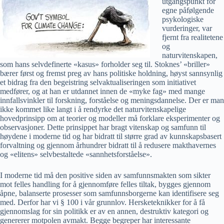
utgangspunkt for
egne påfølgende
psykologiske
vurderinger, var
fjernt fra realitetene
og
naturvitenskapen,
som hans selvdefinerte «kasus» forholder seg til. Stoknes’ «briller»
bærer først og fremst preg av hans politiske holdning, høyst sannsynlig
et bidrag fra den begeistring selvaktualiseringen som initiativet
medfører, og at han er utdannet innen de «myke fag» med mange
innfallsvinkler til forskning, forståelse og meningsdannelse. Der er man
ikke kommet like langt i å rendyrke det naturvitenskapelige
hovedprinsipp om at teorier og modeller må forklare eksperimenter og
observasjoner. Dette prinsippet har bragt vitenskap og samfunn til
høydene i moderne tid og har bidratt til større grad av kunnskapsbasert
forvaltning og gjennom århundrer bidratt til å redusere makthavernes
og «elitens» selvbestaltede «sannhetsforståelse».
I moderne tid må den positive siden av samfunnsmakten som sikter
mot felles handling for å gjennomføre felles tiltak, bygges gjennom
åpne, balanserte prosesser som samfunnsborgerne kan identifisere seg
med. Derfor har vi § 100 i vår grunnlov. Hersketeknikker for å få
gjennomslag for sin politikk er av en annen, destruktiv kategori og
genererer motpolen avmakt. Begge begreper har interessante