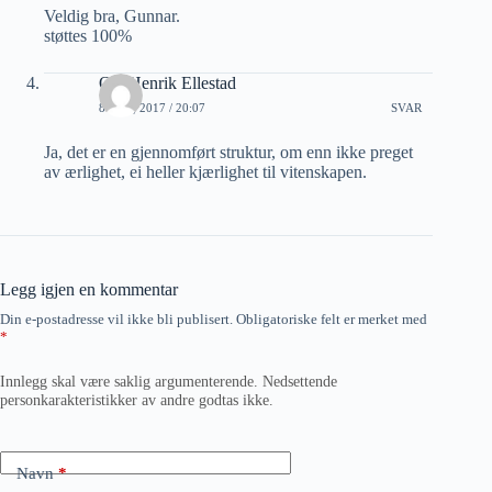
Veldig bra, Gunnar.
støttes 100%
Ole Henrik Ellestad
8 MAI, 2017 / 20:07
SVAR
Ja, det er en gjennomført struktur, om enn ikke preget
av ærlighet, ei heller kjærlighet til vitenskapen.
Legg igjen en kommentar
Din e-postadresse vil ikke bli publisert.
Obligatoriske felt er merket med
*
Innlegg skal være saklig argumenterende. Nedsettende
personkarakteristikker av andre godtas ikke.
Navn
*