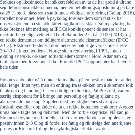
Stoknes og likesinnede har sikkert følelsen av at de har greid å tilrane
seg definisjonsmakten i media, men en befolkningsoppslutning på bare
ca 25 % og 3. plass som samfunnets viktigste utfordring (Gallup 2016),
forteller noe annet. Men å psykologiforklare dem som faktisk har
observasjonene på sin side får et tragikomisk skjær. Som psykolog har
ikke Stoknes fått med seg at IPCCs konklusjoner i de senere år har
medført betydelig svekket CO
-effekt under 2 C i år 2100 (2013), og
2
en rekke dementier om tidligere alarmerende ekstremeffekter (IPCC
2012). Ekstremeffekter vil domineres av naturlige variasjoner neste
20–30 år, ingen tendens i Norge siden registrering i 1991, ingen
økning av tørke, orkaner, tornado eller stormer i Nord-Atlantern og
Golfstrømmen forsvinner ikke. Forhold IPCC-opponenter har hevdet
hele tiden.
Stoknes anbefaler nå å omtale klimatiltak på en positiv måte for at det
skal fenge. Intet nytt, men en endring fra taktikken om å skremme folk
til aksept og handling. Ciceros tidligere direktør, Pål Prestrud, var en
særlig eksponent for å bringe inn personlig og faglig sjikane og
alarmerende budskap. Supplert med myndighetenes styring av
forskningsmidler oppnådde de at en rekke kompetente aktører skygget
unna både fagfeltet og debatten. Men de forble skeptiske. Nå kan jo
Stoknes begynne med fortelle at den varmere klode som oppleves, er
positiv innen 2–3 C og til fordel for fattig og rik ifølge den anerkjente
professor Richard Tol og de psykologiske effekter av det.