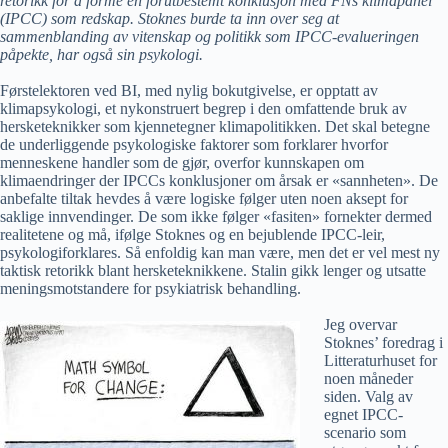
retorikk for å forme en forutbestemt konklusjon med FNs klimapanel
(IPCC) som redskap. Stoknes burde ta inn over seg at
sammenblanding av vitenskap og politikk som IPCC-evalueringen
påpekte, har også sin psykologi.
Førstelektoren ved BI, med nylig bokutgivelse, er opptatt av
klimapsykologi, et nykonstruert begrep i den omfattende bruk av
hersketeknikker som kjennetegner klimapolitikken. Det skal betegne
de underliggende psykologiske faktorer som forklarer hvorfor
menneskene handler som de gjør, overfor kunnskapen om
klimaendringer der IPCCs konklusjoner om årsak er «sannheten». De
anbefalte tiltak hevdes å være logiske følger uten noen aksept for
saklige innvendinger. De som ikke følger «fasiten» fornekter dermed
realitetene og må, ifølge Stoknes og en bejublende IPCC-leir,
psykologiforklares. Så enfoldig kan man være, men det er vel mest ny
taktisk retorikk blant hersketeknikkene. Stalin gikk lenger og utsatte
meningsmotstandere for psykiatrisk behandling.
Jeg overvar
Stoknes’ foredrag i
Litteraturhuset for
noen måneder
siden. Valg av
egnet IPCC-
scenario som