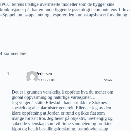
IPCC-leirens utallige uverifiserte modeller som de bygger sine
konklusjoner på, har en underliggende psykologi i computerens 1. lov:
«Søppel inn, søppel ut» og avsporer den kunnskapsbasert forvaltning.
4 kommentarer
Erik Pedersen
5 MAI, 2017 / 22:08
SVAR
Det er i grunnen vanskelig å oppfatte hva du mener om
global oppvarming og naturlige variasjoner…
Jeg velger å støtte Ellestad i hans kritikk av Stoknes
spesielt og alle alarmister generelt. Ellers er jeg av den
klare oppfatning at Jorden er rund og ikke flat som
mange fortsatt tror. Jeg heier på objektiv, uavhengig og
søkende vitenskap som vil finne sannheten og forakter
kjøpt og betalt bestillingsforskning, pseudovitenskap