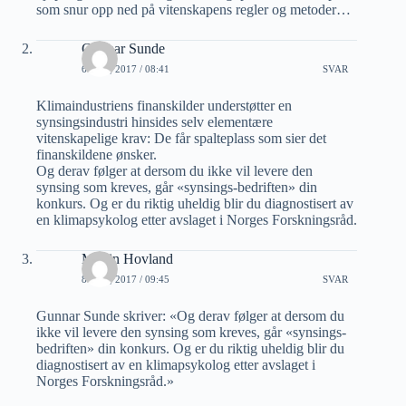
som snur opp ned på vitenskapens regler og metoder…
Gunnar Sunde
6 MAI, 2017 / 08:41
SVAR
Klimaindustriens finanskilder understøtter en
synsingsindustri hinsides selv elementære
vitenskapelige krav: De får spalteplass som sier det
finanskildene ønsker.
Og derav følger at dersom du ikke vil levere den
synsing som kreves, går «synsings-bedriften» din
konkurs. Og er du riktig uheldig blir du diagnostisert av
en klimapsykolog etter avslaget i Norges Forskningsråd.
Martin Hovland
8 MAI, 2017 / 09:45
SVAR
Gunnar Sunde skriver: «Og derav følger at dersom du
ikke vil levere den synsing som kreves, går «synsings-
bedriften» din konkurs. Og er du riktig uheldig blir du
diagnostisert av en klimapsykolog etter avslaget i
Norges Forskningsråd.»