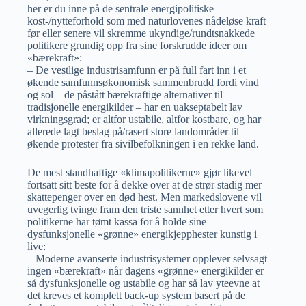
her er du inne på de sentrale energipolitiske
kost-/nytteforhold som med naturlovenes nådeløse kraft
før eller senere vil skremme ukyndige/rundtsnakkede
politikere grundig opp fra sine forskrudde ideer om
«bærekraft»:
– De vestlige industrisamfunn er på full fart inn i et
økende samfunnsøkonomisk sammenbrudd fordi vind
og sol – de påstått bærekraftige alternativer til
tradisjonelle energikilder – har en uakseptabelt lav
virkningsgrad; er altfor ustabile, altfor kostbare, og har
allerede lagt beslag på/rasert store landområder til
økende protester fra sivilbefolkningen i en rekke land.
De mest standhaftige «klimapolitikerne» gjør likevel
fortsatt sitt beste for å dekke over at de strør stadig mer
skattepenger over en død hest. Men markedslovene vil
uvegerlig tvinge fram den triste sannhet etter hvert som
politikerne har tømt kassa for å holde sine
dysfunksjonelle «grønne» energikjepphester kunstig i
live:
– Moderne avanserte industrisystemer opplever selvsagt
ingen «bærekraft» når dagens «grønne» energikilder er
så dysfunksjonelle og ustabile og har så lav yteevne at
det kreves et komplett back-up system basert på de