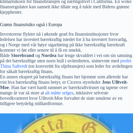
klimarisikoen for finansbransjen og næringslivet i California. En woke
finansregulator kan uansett ikke tillate seg å tukle med Bidens grønne
kjepphester.
Grønn finansrisiko også i Europa
Investorene flykter nå i økende grad fra finansinstitusjoner hvor
ledelsen har investert bærekraftig istedet for å ha investert forsvarlig,
og i Norge med vår høye sigarføring på ikke bærekraftig bærekraft
kommer vi før eller senere til å få en smekk.
Både
Storebrand
og
Nordea
har lenge skvaldret i vei om sin satsning
på det bærekraftige uten noen hull i uvitenheten, sistnevnte med
profet
Thina Saltvedt
(en konvertitt fra oljebransjen) som leder for avdelingen
for såkalt bærekraftig finans.
En annen ekspert på bærekraftig finans her hjemme som allerede har
vist hva bærekraftig finans betyr, er Ciceros styreleder
Jens Ulltveit-
Moe
. Han har vært hardt rammet av bærekraftviruset og tapene over
mange år var så store at
alt måtte selges
, inklusive selveste
hovedkvarteret hvor Ulltveit-Moe forvaltet de siste smulene av en
tidligere betydelig milliardformue.