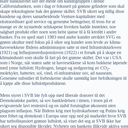
Bare banknavnet sier det meste om kundegruppen i denne
Californiabanken, som i dag er fokusert på grønne grûndere som skal
skape teknologiene bak det grønne skiftet. SVB sikret seg tidlig disse
kundene og deres samarbeidende Venture-kapitalister med
ekstraordinær god service og generøse betingelser, til tross for at
mange av de nystartede selskapene hverken hadde inntekter, noe
salgbart produkt eller noen som helst sjanse til å få kreditt i andre
banker. Fra en sped start i 1983 med andre kunder utviklet SVG en
grønn ukultur med fokus på å sikre seg kunder som levde av klima-
havresekkene Bidens administrasjon satte ut med Infrastrukturloven
(1921) og Inflasjonsredusjonsloven (1922) i et forsøk på å skape en
klimaindustri som skulle få fart på det grønne skiftet. Det var i USA
som i Norge, når staten satte ut havresekkene så kom bukkene løpende
med ymse luftslott; Hydrogen, fangst og nedgraving av CO
-
2
molekyler, batterier, sol, vind, el-infrastruktur osv, ad nauseam.
Generøse subsidier til forbrukerne skulle samtidig lure befolkningen til
å kjøpe alle disse luftslottproduktene.
Mens styret i SVB ble fylt opp med liberale donorer til det
Demokratiske partiet, så sov bankledelsen i timen, i troen på et
evigvarende lavt rentenivå og en stabil forutsigbar økonomi uten
plagsom inflasjon. Når Bidens krig mot hydrokarboner og Putins krig
mot frihet og demokrati i Europa snur opp ned på markedet hvor SVB
har turbofinansiert grønne luftslott, så viser det seg at SVB ikke har
sikret seg disponible likvider. Nyheten om bankens illikvide aktiva som