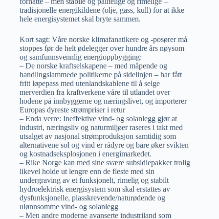
forhatte – men stabile og pålitelige og rimelige –
tradisjonelle energikildene (olje, gass, kull) for at ikke
hele energisystemet skal bryte sammen.
Kort sagt: Våre norske klimafanatikere og -posører må
stoppes før de helt ødelegger over hundre års nøysom
og samfunnsvennlig energioppbygging:
– De norske kraftselskapene – med måpende og
handlingslammede politikerne på sidelinjen – har fått
fritt løpepass med utenlandskablene til å selge
merverdien fra kraftverkene våre til utlandet over
hodene på innbyggerne og næringslivet, og importerer
Europas dyreste strømpriser i retur
– Enda verre: Ineffektive vind- og solanlegg gjør at
industri, næringsliv og naturmiljøer raseres i takt med
utsalget av nasjonal strømproduksjon samtidig som
alternativene sol og vind er rådyre og bare øker svikten
og kostnadseksplosjonen i energimarkedet.
– Rike Norge kan med sine svære subsidiepakker trolig
likevel holde ut lengre enn de fleste med sin
undergraving av et funksjonelt, rimelig og stabilt
hydroelektrisk energisystem som skal erstattes av
dysfunksjonelle, plasskrevende/naturødende og
ulønnsomme vind- og solanlegg
– Men andre moderne avanserte industriland som