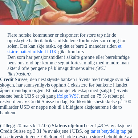
Flere norske kommuner er eksponert for store tap når de
oppskrytte batterifabrikk-luftslottene fordunster som dugg for
solen. Det kan skje raskt, og det er bare 2 måneder siden
et
større batteriluftslott i UK
gikk konkurs.
Den som har pensjonsmidler i såkalte grønne eller bærekraftige
pensjonsfond bør komme seg ut fortest mulig med mindre man
akter å ofre pengene på klimagudinnens alter
(WSJ-
illustrasjon)
.
Credit Suisse
, den nest største banken i Sveits med mange svin på
skogen, har sannsynligvis opphørt å eksistere før bankene i landet
åpner mandag morgen. Et påtvunget ekteskap med (salg til) Sveits
største bank UBS er på gang
ifølge WSJ
, med en 75 % rabatt på
restverdien av Credit Suisse fredag. En likviditetsbestikkelse på 100
milliarder USD er neppe nok til å blidgjøre aksjonærene i de to
bankene.
(Tillegg 20.mars kl 12.05)
Statens oljefond
eier 1,49 % av aksjene i
Credit Suisse og 3,31 % av aksjene i UBS, og
tar et betydelig tap
på
disse investeringene. Oljefondet hadde også en større beholdning av