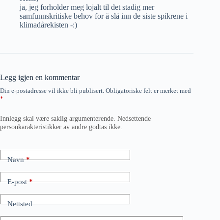
ja, jeg forholder meg lojalt til det stadig mer
samfunnskritiske behov for å slå inn de siste spikrene i
klimadårekisten -:)
Legg igjen en kommentar
Din e-postadresse vil ikke bli publisert.
Obligatoriske felt er merket med
*
Innlegg skal være saklig argumenterende. Nedsettende
personkarakteristikker av andre godtas ikke.
Navn
*
E-post
*
Nettsted