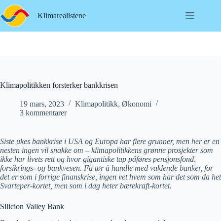
Hopp
til
Klimarealistene
innholdet
Klimapolitikken forsterker bankkrisen
19 mars, 2023
Klimapolitikk
,
Økonomi
3 kommentarer
Siste ukes bankkrise i USA og Europa har flere grunner, men her er en
nesten ingen vil snakke om – klimapolitikkens grønne prosjekter som
ikke har livets rett og hvor gigantiske tap påføres pensjonsfond,
forsikrings- og bankvesen. Få tør å handle med vaklende banker, for
det er som i forrige finanskrise, ingen vet hvem som har det som da het
Svarteper-kortet, men som i dag heter bærekraft-kortet.
Silicion Valley Bank