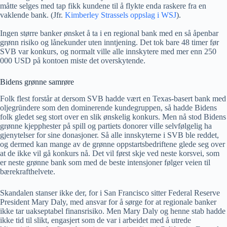
måtte selges med tap fikk kundene til å flykte enda raskere fra en
vaklende bank. (Jfr.
Kimberley Strassels oppslag i WSJ
).
Ingen større banker ønsket å ta i en regional bank med en så åpenbar
grønn risiko og lånekunder uten inntjening. Det tok bare 48 timer før
SVB var konkurs, og normalt ville alle innskytere med mer enn 250
000 USD på kontoen miste det overskytende.
Bidens grønne samrøre
Folk flest forstår at dersom SVB hadde vært en Texas-basert bank med
oljegründere som den dominerende kundegruppen, så hadde Bidens
folk gledet seg stort over en slik ønskelig konkurs. Men nå stod Bidens
grønne kjepphester på spill og partiets donorer ville selvfølgelig ha
gjenytelser for sine donasjoner. Så alle innskyterne i SVB ble reddet,
og dermed kan mange av de grønne oppstartsbedriftene glede seg over
at de ikke vil gå konkurs nå. Det vil først skje ved neste korsvei, som
er neste grønne bank som med de beste intensjoner følger veien til
bærekrafthelvete.
Skandalen stanser ikke der, for i San Francisco sitter Federal Reserve
President Mary Daly, med ansvar for å sørge for at regionale banker
ikke tar uakseptabel finansrisiko. Men Mary Daly og henne stab hadde
ikke tid til slikt, engasjert som de var i arbeidet med å utrede