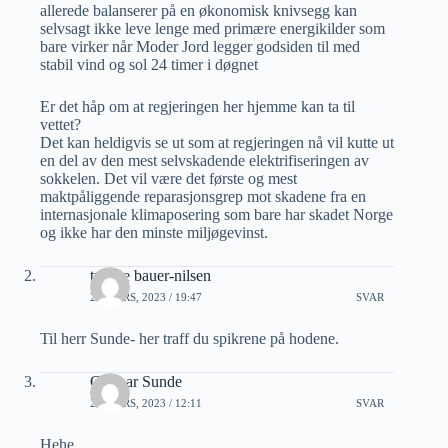
allerede balanserer på en økonomisk knivsegg kan
selvsagt ikke leve lenge med primære energikilder som
bare virker når Moder Jord legger godsiden til med
stabil vind og sol 24 timer i døgnet
Er det håp om at regjeringen her hjemme kan ta til
vettet?
Det kan heldigvis se ut som at regjeringen nå vil kutte ut
en del av den mest selvskadende elektrifiseringen av
sokkelen. Det vil være det første og mest
maktpåliggende reparasjonsgrep mot skadene fra en
internasjonale klimaposering som bare har skadet Norge
og ikke har den minste miljøgevinst.
trygve bauer-nilsen
26 MARS, 2023 / 19:47
SVAR
Til herr Sunde- her traff du spikrene på hodene.
Gunnar Sunde
27 MARS, 2023 / 12:11
SVAR
Hehe,