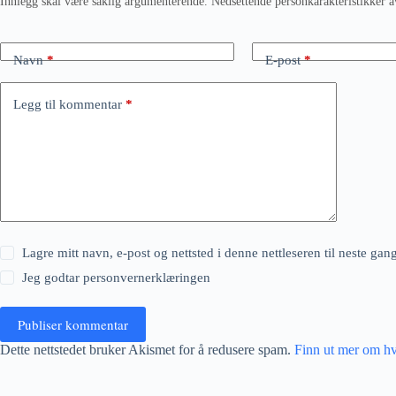
Innlegg skal være saklig argumenterende. Nedsettende personkarakteristikker a
Navn
*
E-post
*
Legg til kommentar
*
Lagre mitt navn, e-post og nettsted i denne nettleseren til neste ga
Jeg godtar
personvernerklæringen
Publiser kommentar
Dette nettstedet bruker Akismet for å redusere spam.
Finn ut mer om h