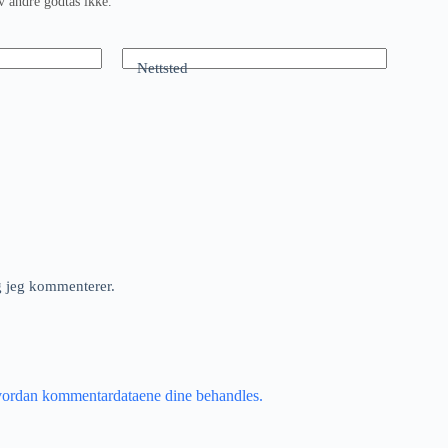
v andre godtas ikke.
Nettsted
ng jeg kommenterer.
vordan kommentardataene dine behandles.