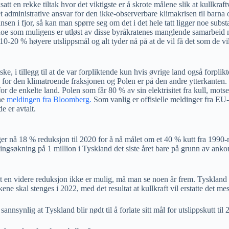
att en rekke tiltak hvor det viktigste er å skrote målene slik at kullkra
det administrative ansvar for den ikke-observerbare klimakrisen til barn
ansen i fjor, så kan man spørre seg om det i det hele tatt ligger noe subst
noe som muligens er utløst av disse byråkratenes manglende samarbeid me
0-20 % høyere utslippsmål og alt tyder nå på at de vil få det som de v
e, i tillegg til at de var forpliktende kun hvis øvrige land også forplikt
n for den klimatroende fraksjonen og Polen er på den andre ytterkanten
r de enkelte land. Polen som får 80 % av sin elektrisitet fra kull, motse
nne
meldingen fra Bloomberg.
Som vanlig er offisielle meldinger fra EU-
e er avtalt.
er nå 18 % reduksjon til 2020 for å nå målet om et 40 % kutt fra 1990-n
gsøkning på 1 million i Tyskland det siste året bare på grunn av ankomne
at en videre reduksjon ikke er mulig, må man se noen år frem. Tyskland 
ene skal stenges i 2022, med det resultat at kullkraft vil erstatte det m
sannsynlig at Tyskland blir nødt til å forlate sitt mål for utslippskutt til 