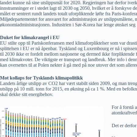
landet kunne nå sine utslippsmål for 2020. Regjeringen har derfor iverks
innstramninger er i stedet lagt til 2030 og 2050, hvilket er å forskyve 
målet er sentrert rundt landets totalt uforpliktende løfte fra Paris-konfer
Miljødepartementet for ansvaret for administrasjon av utslippsmålene, 
økonomiadministrasjonen. Industrien i Sør-Korea har lenge ønsket seg 1
Duket for klimakrangel i EU
EU stilte opp til Pariskonferansen med klimaforpliktelser som var drastisk
splittelsen i EU er nå åpenbar. Tyskland og Luxembourg er nå i spisse
til 2030 ikke er fordelt mellom nasjonene og dermed ikke forpliktende fo
med klimakvoter. De viktigste er transport og landbruk. Mer info i de
kan oversettes til at Polen nekter å gå med på noe utover det som allered
Mot kollaps for Tysklands klimapolitikk
Landets årlige utslipp av CO2 har vært stabilt siden 2009, og man treng
utslipp på 10 mill. tonn for 2015, en økning på ca 1 %. Med en befolknin
skal dekke sitt energibehov.
For å forstå 
atomkraftverk
Det er derfor 