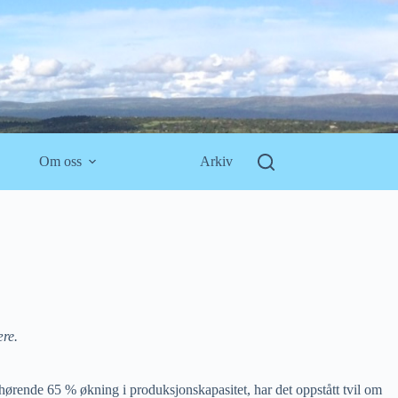
Om oss
Arkiv
ære.
tilhørende 65 % økning i produksjonskapasitet, har det oppstått tvil om