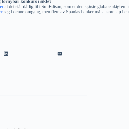
 fornybar konkurs i sikte?
er
at det står dårlig til i SunEdison, som er den største globale aktøre
er
seg i denne omgang, men flere av Spanias banker må ta store tap i e