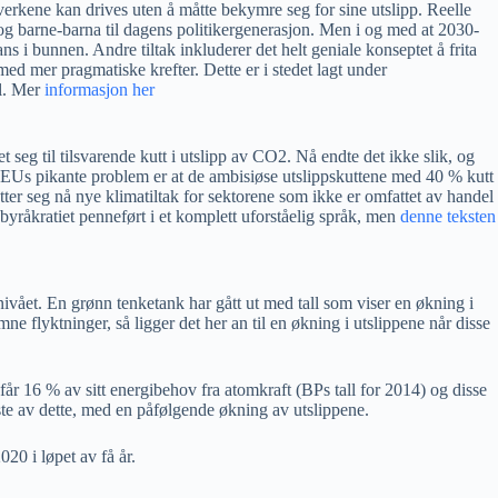
ftverkene kan drives uten å måtte bekymre seg for sine utslipp. Reelle
a og barne-barna til dagens politikergenerasjon. Men i og med at 2030-
ans i bunnen. Andre tiltak inkluderer det helt geniale konseptet å frita
d mer pragmatiske krefter. Dette er i stedet lagt under
il. Mer
informasjon her
et seg til tilsvarende kutt i utslipp av CO2. Nå endte det ikke slik, og
. EUs pikante problem er at de ambisiøse utslippskuttene med 40 % kutt
tter seg nå nye klimatiltak for sektorene som ikke er omfattet av handel
byråkratiet penneført i et komplett uforståelig språk, men
denne teksten
ivået. En grønn tenketank har gått ut med tall som viser en økning i
 flyktninger, så ligger det her an til en økning i utslippene når disse
får 16 % av sitt energibehov fra atomkraft (BPs tall for 2014) og disse
este av dette, med en påfølgende økning av utslippene.
2020 i løpet av få år.