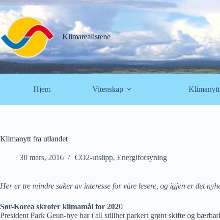
Hopp
til
innholdet
Klimarealistene
Hjem
Vitenskap
Klimanytt
Klimanytt fra utlandet
30 mars, 2016
CO2-utslipp
,
Energiforsyning
Her er tre mindre saker av interesse for våre lesere, og igjen er det ny
Sør-Korea skroter klimamål for 202
0
President Park Geun-hye har i all stillhet parkert grønt skifte og bærbar