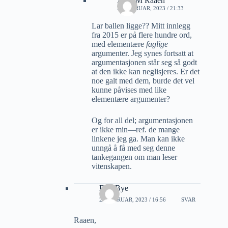
Arne M Raaen
22 FEBRUAR, 2023 / 21:33
Lar ballen ligge?? Mitt innlegg
fra 2015 er på flere hundre ord,
med elementære
faglige
argumenter. Jeg synes fortsatt at
argumentasjonen står seg så godt
at den ikke kan neglisjeres. Er det
noe galt med dem, burde det vel
kunne påvises med like
elementære argumenter?
Og for all del; argumentasjonen
er ikke min—ref. de mange
linkene jeg ga. Man kan ikke
unngå å få med seg denne
tankegangen om man leser
vitenskapen.
Erik Bye
23 FEBRUAR, 2023 / 16:56
SVAR
Raaen,