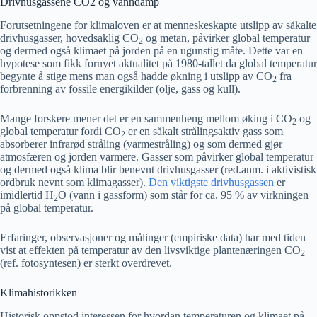
Drivhusgassene CO2 og vanndamp
Forutsetningene for klimaloven er at menneskeskapte utslipp av såkalte
drivhusgasser, hovedsaklig CO
og metan, påvirker global temperatur
2
og dermed også klimaet på jorden på en ugunstig måte. Dette var en
hypotese som fikk fornyet aktualitet på 1980-tallet da global temperatur
begynte å stige mens man også hadde økning i utslipp av CO
fra
2
forbrenning av fossile energikilder (olje, gass og kull).
Mange forskere mener det er en sammenheng mellom øking i CO
og
2
global temperatur fordi CO
er en såkalt strålingsaktiv gass som
2
absorberer infrarød stråling (varmestråling) og som dermed gjør
atmosfæren og jorden varmere. Gasser som påvirker global temperatur
og dermed også klima blir benevnt drivhusgasser (red.anm. i aktivistisk
ordbruk nevnt som klimagasser).
Den viktigste drivhusgassen
er
imidlertid H
O (vann i gassform) som står for ca. 95 % av virkningen
2
på global temperatur.
Erfaringer, observasjoner og målinger (empiriske data) har med tiden
vist at effekten på temperatur av den livsviktige plantenæringen CO
2
(ref. fotosyntesen) er sterkt overdrevet.
Klimahistorikken
Historisk oppstod interessen for hvordan temperaturen og klimaet på