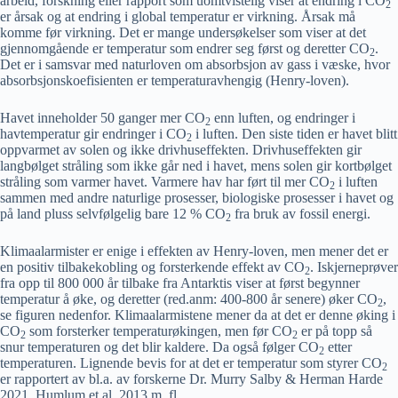
arbeid, forskning eller rapport som uomtvistelig viser at endring i CO
2
er årsak og at endring i global temperatur er virkning. Årsak må
komme før virkning. Det er mange undersøkelser som viser at det
gjennomgående er temperatur som endrer seg først og deretter CO
.
2
Det er i samsvar med naturloven om absorbsjon av gass i væske, hvor
absorbsjonskoefisienten er temperaturavhengig (Henry-loven).
Havet inneholder 50 ganger mer CO
enn luften, og endringer i
2
havtemperatur gir endringer i CO
i luften. Den siste tiden er havet blitt
2
oppvarmet av solen og ikke drivhuseffekten. Drivhuseffekten gir
langbølget stråling som ikke går ned i havet, mens solen gir kortbølget
stråling som varmer havet. Varmere hav har ført til mer CO
i luften
2
sammen med andre naturlige prosesser, biologiske prosesser i havet og
på land pluss selvfølgelig bare 12 % CO
fra bruk av fossil energi.
2
Klimaalarmister er enige i effekten av Henry-loven, men mener det er
en positiv tilbakekobling og forsterkende effekt av CO
. Iskjerneprøver
2
fra opp til 800 000 år tilbake fra Antarktis viser at først begynner
temperatur å øke, og deretter (red.anm: 400-800 år senere) øker CO
,
2
se figuren nedenfor. Klimaalarmistene mener da at det er denne øking i
CO
som forsterker temperaturøkingen, men før CO
er på topp så
2
2
snur temperaturen og det blir kaldere. Da også følger CO
etter
2
temperaturen. Lignende bevis for at det er temperatur som styrer CO
2
er rapportert av bl.a. av forskerne Dr. Murry Salby & Herman Harde
2021, Humlum et al. 2013 m. fl.