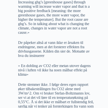
Increasing ghg’s [greenhouse gases] through
warming will increase water vapor and that is a
big positive feedback [meaning: the more
greenhouse gases, the more water vapor, the
higher the temperature]. But the root cause are
ghg’s. So in talking about what is changing the
climate, changes in water vapor are not a root
cause.»
De påpeker altså at vann ikke er årsaken til
endringene, men at det forsterer effekten fra
drivhusgassene. Kilden din sier de. Motsatte av
hva du insinuerer
» En dobling av CO2 eller metan utover dagens
nivå i luften vil ikke ha noen målbar effekt på
klima»
Dette stemmer ikke. I følge deres egen rapport
øker tilbakestrålingen fra CO2 alene med
3W/m^2. Om vi bruker Stefan-Boltzmanns lov,
ser vi at det vil føre til en temperaturøkning på
0,55°C. Å si det ikke er målbart er fullstendig feil,
særlig når vi tenker på forsterkingen fra vann som