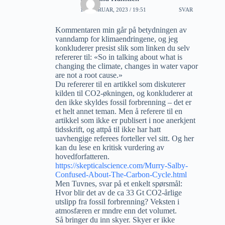
19 FEBRUAR, 2023 / 19:51
SVAR
Kommentaren min går på betydningen av
vanndamp for klimaendringene, og jeg
konkluderer presist slik som linken du selv
refererer til: «So in talking about what is
changing the climate, changes in water vapor
are not a root cause.»
Du refererer til en artikkel som diskuterer
kilden til CO2-økningen, og konkluderer at
den ikke skyldes fossil forbrenning – det er
et helt annet teman. Men å referere til en
artikkel som ikke er publisert i noe anerkjent
tidsskrift, og attpå til ikke har hatt
uavhengige referees forteller vel sitt. Og her
kan du lese en kritisk vurdering av
hovedforfatteren.
https://skepticalscience.com/Murry-Salby-
Confused-About-The-Carbon-Cycle.html
Men Tuvnes, svar på et enkelt spørsmål:
Hvor blir det av de ca 33 Gt CO2-årlige
utslipp fra fossil forbrenning? Veksten i
atmosfæren er mndre enn det volumet.
Så bringer du inn skyer. Skyer er ikke