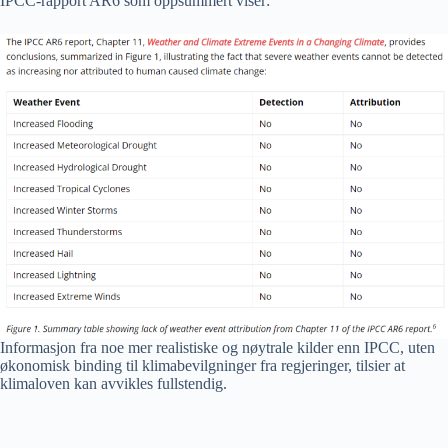
IPCC-rapport AR6 som oppsummert viser:
Informasjon fra noe mer realistiske og nøytrale kilder enn IPCC, uten
økonomisk binding til klimabevilgninger fra regjeringer, tilsier at
klimaloven kan avvikles fullstendig.