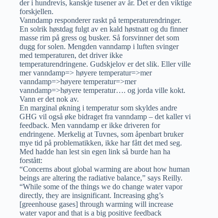
der i hundrevis, kanskje tusener av år. Det er den viktige
forskjellen.
Vanndamp responderer raskt på temperaturendringer.
En solrik høstdag fulgt av en kald høstnatt og du finner
masse rim på gress og busker. Så forsvinner det som
dugg for solen. Mengden vanndamp i luften svinger
med temperaturen, det driver ikke
temperaturendringene. Gudskjelov er det slik. Eller ville
mer vanndamp=> høyere temperatur=>mer
vanndamp=>høyere temperatur=>mer
vanndamp=>høyere temperatur…. og jorda ville kokt.
Vann er det nok av.
En marginal økning i temperatur som skyldes andre
GHG vil også øke bidraget fra vanndamp – det kaller vi
feedback. Men vanndamp er ikke driveren for
endringene. Merkelig at Tuvnes, som åpenbart bruker
mye tid på problematikken, ikke har fått det med seg.
Med hadde han lest sin egen link så burde han ha
forstått:
“Concerns about global warming are about how human
beings are altering the radiative balance,” says Reilly.
“While some of the things we do change water vapor
directly, they are insignificant. Increasing ghg’s
[greenhouse gases] through warming will increase
water vapor and that is a big positive feedback