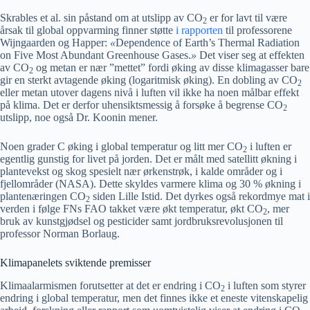
Skrables et al. sin påstand om at utslipp av CO
er for lavt til være
2
årsak til global oppvarming finner støtte
i rapporten
til professorene
Wijngaarden og Happer:
«
Dependence of Earth’s Thermal Radiation
on Five Most Abundant Greenhouse Gases.
»
Det viser seg at effekten
av CO
og metan er nær ”mettet” fordi øking av disse klimagasser bare
2
gir en sterkt avtagende øking (logaritmisk øking). En dobling av CO
2
eller metan utover dagens nivå i luften vil ikke ha noen målbar effekt
på klima. Det er derfor uhensiktsmessig å forsøke å begrense CO
2
utslipp, noe også Dr. Koonin mener.
Noen grader C øking i global temperatur og litt mer CO
i luften er
2
egentlig gunstig for livet på jorden. Det er målt med satellitt økning i
plantevekst og skog spesielt nær ørkenstrøk, i kalde områder og i
fjellområder (NASA). Dette skyldes varmere klima og 30 % økning i
plantenæringen CO
siden Lille Istid. Det dyrkes også rekordmye mat i
2
verden i følge FNs FAO takket være økt temperatur, økt CO
, mer
2
bruk av kunstgjødsel og pesticider samt jordbruksrevolusjonen til
professor Norman Borlaug.
Klimapanelets sviktende premisser
Klimaalarmismen forutsetter at det er endring i CO
i luften som styrer
2
endring i global temperatur, men det finnes ikke et eneste vitenskapelig