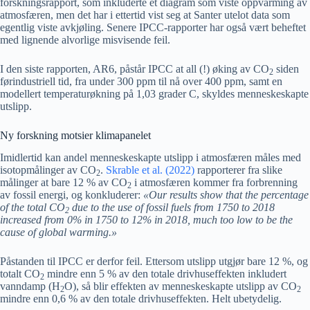
forskningsrapport, som inkluderte et diagram som viste oppvarming av
atmosfæren, men det har i ettertid vist seg at Santer utelot data som
egentlig viste avkjøling. Senere IPCC-rapporter har også vært beheftet
med lignende alvorlige misvisende feil.
I den siste rapporten, AR6, påstår IPCC at all (!) øking av CO
siden
2
førindustriell tid, fra under 300 ppm til nå over 400 ppm, samt en
modellert temperaturøkning på 1,03 grader C, skyldes menneskeskapte
utslipp.
Ny forskning motsier klimapanelet
Imidlertid kan andel menneskeskapte utslipp i atmosfæren måles med
isotopmålinger av CO
.
Skrable et al. (2022)
rapporterer fra slike
2
målinger at bare 12 % av CO
i atmosfæren kommer fra forbrenning
2
av fossil energi, og konkluderer:
«Our results show that the percentage
of the total CO
due to the use of fossil fuels from 1750 to 2018
2
increased from 0% in 1750 to 12% in 2018, much too low to be the
cause of global warming.»
Påstanden til IPCC er derfor feil. Ettersom utslipp utgjør bare 12 %, og
totalt CO
mindre enn 5 % av den totale drivhuseffekten inkludert
2
vanndamp (H
O), så blir effekten av menneskeskapte utslipp av CO
2
2
mindre enn 0,6 % av den totale drivhuseffekten. Helt ubetydelig.