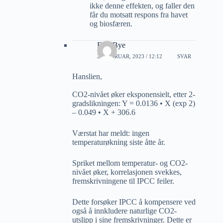
ikke denne effekten, og faller den
får du motsatt respons fra havet
og biosfæren.
Erik Bye
20 FEBRUAR, 2023 / 12:12
SVAR
Hanslien,
CO2-nivået øker eksponensielt, etter 2-
gradslikningen: Y = 0.0136 • X (exp 2)
– 0.049 • X + 306.6
Værstat har meldt: ingen
temperaturøkning siste åtte år.
Spriket mellom temperatur- og CO2-
nivået øker, korrelasjonen svekkes,
fremskrivningene til IPCC feiler.
Dette forsøker IPCC å kompensere ved
også å innkludere naturlige CO2-
utslipp i sine fremskrivninger. Dette er