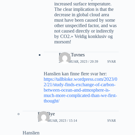
increased surface temperature.
The clear implication is that the
decrease in global cloud area
must have been caused by some
other unspecified factor, and was
not caused directly or indirectly
by CO2.» Veldig konklusiv og
morsom!
Petter Tuvnes
24 FEBRUAR, 2023 / 20:39
SVAR
Hanslien kan finne flere svar her:
https://tallbloke.wordpress.com/2023/0
2/21/study-finds-exchange-of-carbon-
between-ocean-and-atmosphere-is-
much-more-complicated-than-we-first-
thought/
Erik Bye
19 FEBRUAR, 2023 / 15:14
SVAR
Hanslien