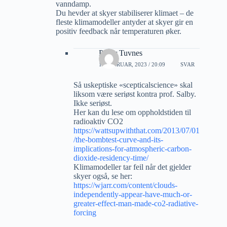
vanndamp.
Du hevder at skyer stabiliserer klimaet – de
fleste klimamodeller antyder at skyer gir en
positiv feedback når temperaturen øker.
Petter Tuvnes
19 FEBRUAR, 2023 / 20:09
SVAR
Så uskeptiske «scepticalscience» skal
liksom være seriøst kontra prof. Salby.
Ikke seriøst.
Her kan du lese om oppholdstiden til
radioaktiv CO2
https://wattsupwiththat.com/2013/07/01
/the-bombtest-curve-and-its-
implications-for-atmospheric-carbon-
dioxide-residency-time/
Klimamodeller tar feil når det gjelder
skyer også, se her:
https://wjarr.com/content/clouds-
independently-appear-have-much-or-
greater-effect-man-made-co2-radiative-
forcing