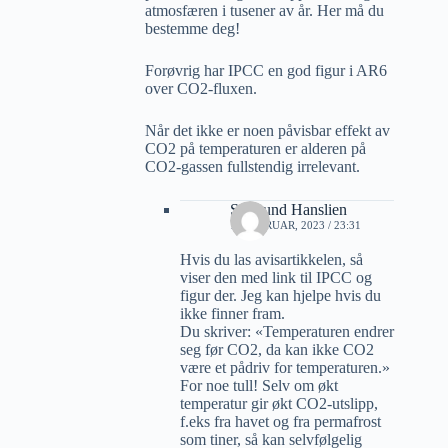
atmosfæren i tusener av år. Her må du
bestemme deg!
Forøvrig har IPCC en god figur i AR6
over CO2-fluxen.
Når det ikke er noen påvisbar effekt av
CO2 på temperaturen er alderen på
CO2-gassen fullstendig irrelevant.
Sigmund Hanslien
19 FEBRUAR, 2023 / 23:31
Hvis du las avisartikkelen, så
viser den med link til IPCC og
figur der. Jeg kan hjelpe hvis du
ikke finner fram.
Du skriver: «Temperaturen endrer
seg før CO2, da kan ikke CO2
være et pådriv for temperaturen.»
For noe tull! Selv om økt
temperatur gir økt CO2-utslipp,
f.eks fra havet og fra permafrost
som tiner, så kan selvfølgelig