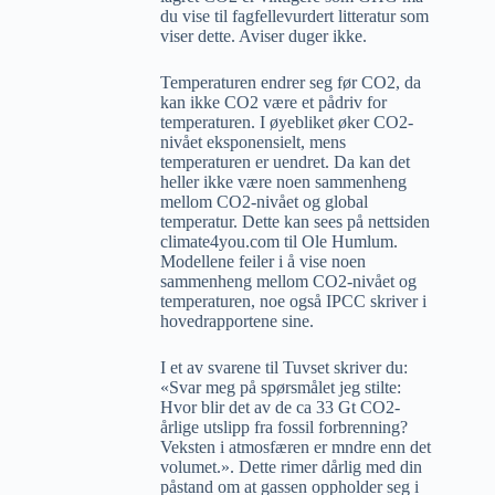
du vise til fagfellevurdert litteratur som
viser dette. Aviser duger ikke.
Temperaturen endrer seg før CO2, da
kan ikke CO2 være et pådriv for
temperaturen. I øyebliket øker CO2-
nivået eksponensielt, mens
temperaturen er uendret. Da kan det
heller ikke være noen sammenheng
mellom CO2-nivået og global
temperatur. Dette kan sees på nettsiden
climate4you.com til Ole Humlum.
Modellene feiler i å vise noen
sammenheng mellom CO2-nivået og
temperaturen, noe også IPCC skriver i
hovedrapportene sine.
I et av svarene til Tuvset skriver du:
«Svar meg på spørsmålet jeg stilte:
Hvor blir det av de ca 33 Gt CO2-
årlige utslipp fra fossil forbrenning?
Veksten i atmosfæren er mndre enn det
volumet.». Dette rimer dårlig med din
påstand om at gassen oppholder seg i