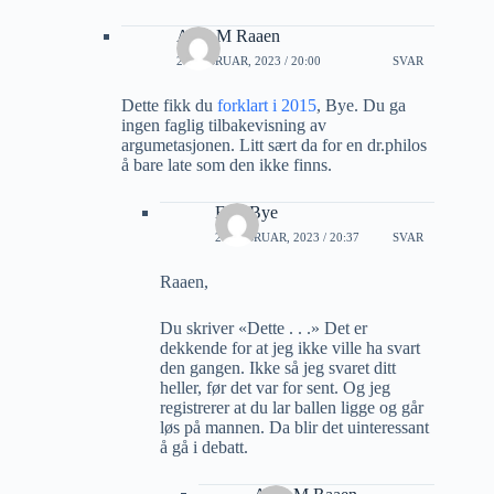
Arne M Raaen
20 FEBRUAR, 2023 / 20:00
SVAR
Dette fikk du
forklart i 2015
, Bye. Du ga
ingen faglig tilbakevisning av
argumetasjonen. Litt sært da for en dr.philos
å bare late som den ikke finns.
Erik Bye
20 FEBRUAR, 2023 / 20:37
SVAR
Raaen,
Du skriver «Dette . . .» Det er
dekkende for at jeg ikke ville ha svart
den gangen. Ikke så jeg svaret ditt
heller, før det var for sent. Og jeg
registrerer at du lar ballen ligge og går
løs på mannen. Da blir det uinteressant
å gå i debatt.