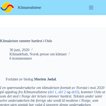
Hopp
til
Klimarealistene
innholdet
Klimakrisen rammer hardest i Oslo
30 juni, 2020
Klimadebatt
,
Norsk presse om klimaet
6 kommentarer
Forfattet av biolog
Morten Jødal
.
I en spørreundersøkelse om klimakrisen foretatt av Norstat i mai 2020
på oppdrag fra Klimarealistene (
del 1
,
del 2
og
del3
), kommer Oslo ut
som det sted i Norge der krisen rammer hardest. Teksten under samt
selve undersøkelsen ble forrige uke sendt til mediene i Norge, som
nesten uten unntak har valgt å ignorere denne undersøkelsen.