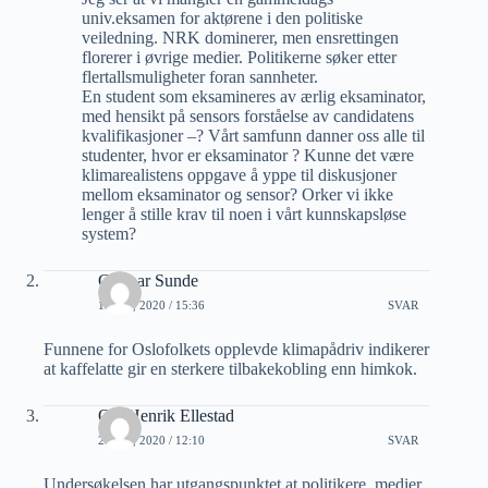
univ.eksamen for aktørene i den politiske
veiledning. NRK dominerer, men ensrettingen
florerer i øvrige medier. Politikerne søker etter
flertallsmuligheter foran sannheter.
En student som eksamineres av ærlig eksaminator,
med hensikt på sensors forståelse av candidatens
kvalifikasjoner –? Vårt samfunn danner oss alle til
studenter, hvor er eksaminator ? Kunne det være
klimarealistens oppgave å yppe til diskusjoner
mellom eksaminator og sensor? Orker vi ikke
lenger å stille krav til noen i vårt kunnskapsløse
system?
Gunnar Sunde
1 JULI, 2020 / 15:36
SVAR
Funnene for Oslofolkets opplevde klimapådriv indikerer
at kaffelatte gir en sterkere tilbakekobling enn himkok.
Ole Henrik Ellestad
2 JULI, 2020 / 12:10
SVAR
Undersøkelsen har utgangspunktet at politikere, medier