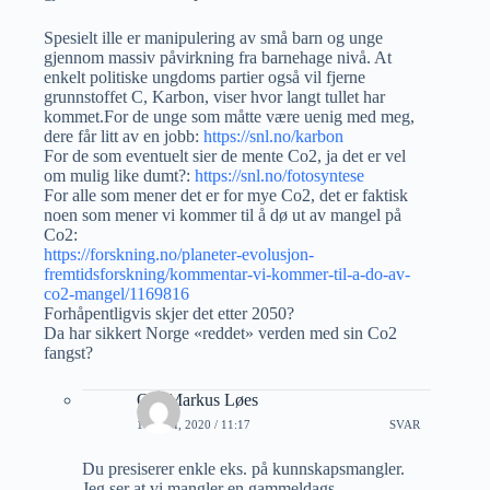
Spesielt ille er manipulering av små barn og unge
gjennom massiv påvirkning fra barnehage nivå. At
enkelt politiske ungdoms partier også vil fjerne
grunnstoffet C, Karbon, viser hvor langt tullet har
kommet.For de unge som måtte være uenig med meg,
dere får litt av en jobb:
https://snl.no/karbon
For de som eventuelt sier de mente Co2, ja det er vel
om mulig like dumt?:
https://snl.no/fotosyntese
For alle som mener det er for mye Co2, det er faktisk
noen som mener vi kommer til å dø ut av mangel på
Co2:
https://forskning.no/planeter-evolusjon-
fremtidsforskning/kommentar-vi-kommer-til-a-do-av-
co2-mangel/1169816
Forhåpentligvis skjer det etter 2050?
Da har sikkert Norge «reddet» verden med sin Co2
fangst?
Ole-Markus Løes
10 JULI, 2020 / 11:17
SVAR
Du presiserer enkle eks. på kunnskapsmangler.
Jeg ser at vi mangler en gammeldags