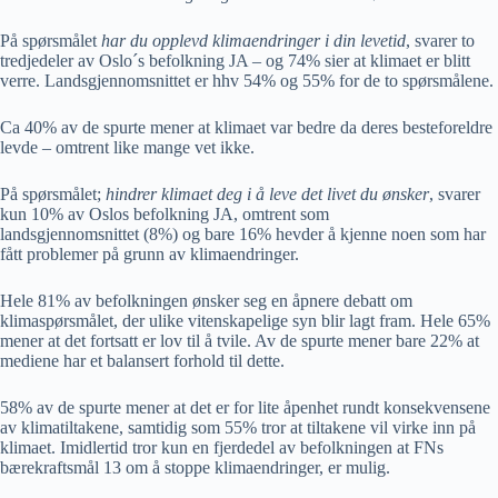
På spørsmålet
har du opplevd klimaendringer i din levetid
, svarer to
tredjedeler av Oslo´s befolkning JA – og 74% sier at klimaet er blitt
verre. Landsgjennomsnittet er hhv 54% og 55% for de to spørsmålene.
Ca 40% av de spurte mener at klimaet var bedre da deres besteforeldre
levde – omtrent like mange vet ikke.
På spørsmålet;
hindrer klimaet deg i å leve det livet du ønsker
, svarer
kun 10% av Oslos befolkning JA, omtrent som
landsgjennomsnittet (8%) og bare 16% hevder å kjenne noen som har
fått problemer på grunn av klimaendringer.
Hele 81% av befolkningen ønsker seg en åpnere debatt om
klimaspørsmålet, der ulike vitenskapelige syn blir lagt fram. Hele 65%
mener at det fortsatt er lov til å tvile. Av de spurte mener bare 22% at
mediene har et balansert forhold til dette.
58% av de spurte mener at det er for lite åpenhet rundt konsekvensene
av klimatiltakene, samtidig som 55% tror at tiltakene vil virke inn på
klimaet. Imidlertid tror kun en fjerdedel av befolkningen at FNs
bærekraftsmål 13 om å stoppe klimaendringer, er mulig.