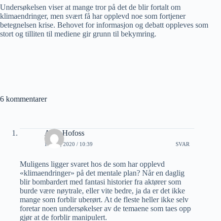
Undersøkelsen viser at mange tror på det de blir fortalt om
klimaendringer, men svært få har opplevd noe som fortjener
betegnelsen krise. Behovet for informasjon og debatt oppleves som
stort og tilliten til mediene gir grunn til bekymring.
6 kommentarer
Arne Hofoss
1 JULI, 2020 / 10:39
SVAR
Muligens ligger svaret hos de som har opplevd
«klimaendringer» på det mentale plan? Når en daglig
blir bombardert med fantasi historier fra aktører som
burde være nøytrale, eller vite bedre, ja da er det ikke
mange som forblir uberørt. At de fleste heller ikke selv
foretar noen undersøkelser av de temaene som taes opp
gjør at de forblir manipulert.