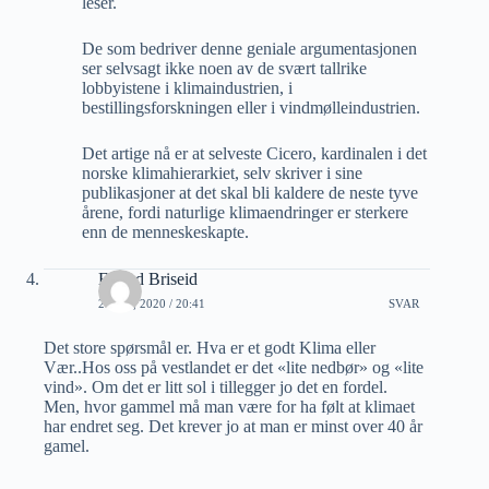
leser.
De som bedriver denne geniale argumentasjonen
ser selvsagt ikke noen av de svært tallrike
lobbyistene i klimaindustrien, i
bestillingsforskningen eller i vindmølleindustrien.
Det artige nå er at selveste Cicero, kardinalen i det
norske klimahierarkiet, selv skriver i sine
publikasjoner at det skal bli kaldere de neste tyve
årene, fordi naturlige klimaendringer er sterkere
enn de menneskeskapte.
Eivind Briseid
2 JULI, 2020 / 20:41
SVAR
Det store spørsmål er. Hva er et godt Klima eller
Vær..Hos oss på vestlandet er det «lite nedbør» og «lite
vind». Om det er litt sol i tillegger jo det en fordel.
Men, hvor gammel må man være for ha følt at klimaet
har endret seg. Det krever jo at man er minst over 40 år
gamel.