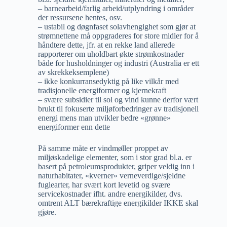
– barnearbeid/farlig arbeid/utplyndring i områder
der ressursene hentes, osv.
– ustabil og døgnfaset solavhengighet som gjør at
strømnettene må oppgraderes for store midler for å
håndtere dette, jfr. at en rekke land allerede
rapporterer om uholdbart økte strømkostnader
både for husholdninger og industri (Australia er ett
av skrekkeksemplene)
– ikke konkurransedyktig på like vilkår med
tradisjonelle energiformer og kjernekraft
– svære subsidier til sol og vind kunne derfor vært
brukt til fokuserte miljøforbedringer av tradisjonell
energi mens man utvikler bedre «grønne»
energiformer enn dette
På samme måte er vindmøller proppet av
miljøskadelige elementer, som i stor grad bl.a. er
basert på petroleumsprodukter, griper veldig inn i
naturhabitater, «kverner» verneverdige/sjeldne
fuglearter, har svært kort levetid og svære
servicekostnader ifht. andre energikilder, dvs.
omtrent ALT bærekraftige energikilder IKKE skal
gjøre.