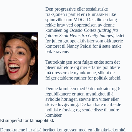
Den progressive eller sosialistiske
fraksjonen i partiet er i klimasaker like
spinnville som MDG. De stilte en lang
rekke krav ved opprettelsen av denne
komitèen og Ocasio-Cortez
(utdrag fra
foto av Scott Heins fra Getty Images)
ledet
før jul en gruppe aktivister som okkuperte
kontoret til Nancy Pelosi for å sette makt
bak kravene.
Tautrekningen som fulgte endte som det
pleier når eldre og mer erfarne politikere
må dressere de nyankomne, slik at de
følger etablerte rutiner for politisk arbeid.
Denne komitèen med 9 demokrater og 6
republikanere er uten myndighet til å
avholde høringer, stevne inn vitner eller
skrive lovgivning. De kan bare utarbeide
politiske forslag og sende disse til andre
komitèer.
Et supperåd for klimapolitikk
Demokratene har altså beriket kongressen med en klimakrisekomitè,