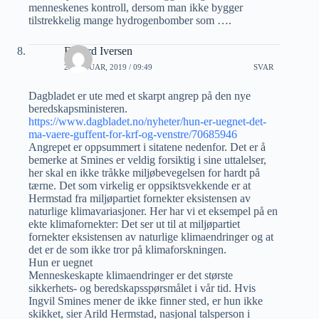
menneskenes kontroll, dersom man ikke bygger
tilstrekkelig mange hydrogenbomber som ….
Edvard Iversen
23 JANUAR, 2019 / 09:49
SVAR
Dagbladet er ute med et skarpt angrep på den nye
beredskapsministeren.
https://www.dagbladet.no/nyheter/hun-er-uegnet-det-
ma-vaere-guffent-for-krf-og-venstre/70685946
Angrepet er oppsummert i sitatene nedenfor. Det er å
bemerke at Smines er veldig forsiktig i sine uttalelser,
her skal en ikke tråkke miljøbevegelsen for hardt på
tærne. Det som virkelig er oppsiktsvekkende er at
Hermstad fra miljøpartiet fornekter eksistensen av
naturlige klimavariasjoner. Her har vi et eksempel på en
ekte klimafornekter: Det ser ut til at miljøpartiet
fornekter eksistensen av naturlige klimaendringer og at
det er de som ikke tror på klimaforskningen.
Hun er uegnet
Menneskeskapte klimaendringer er det største
sikkerhets- og beredskapsspørsmålet i vår tid. Hvis
Ingvil Smines mener de ikke finner sted, er hun ikke
skikket, sier Arild Hermstad, nasjonal talsperson i