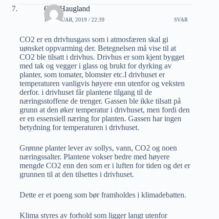
Odd Haugland
18 JANUAR, 2019 / 22:39
SVAR
CO2 er en drivhusgass som i atmosfæren skal gi
uønsket oppvarming der. Betegnelsen må vise til at
CO2 ble tilsatt i drivhus. Drivhus er som kjent bygget
med tak og vegger i glass og brukt for dyrking av
planter, som tomater, blomster etc.I drivhuset er
temperaturen vanligvis høyere enn utenfor og veksten
derfor. i drivhuset får plantene tilgang til de
næringsstoffene de trenger. Gassen ble ikke tilsatt på
grunn at den øker temperatur i drivhuset, men fordi den
er en essensiell næring for planten. Gassen har ingen
betydning for temperaturen i drivhuset.
Grønne planter lever av sollys, vann, CO2 og noen
næringssalter. Plantene vokser bedre med høyere
mengde CO2 enn den som er i luften for tiden og det er
grunnen til at den tilsettes i drivhuset.
Dette er et poeng som bør framholdes i klimadebatten.
Klima styres av forhold som ligger langt utenfor