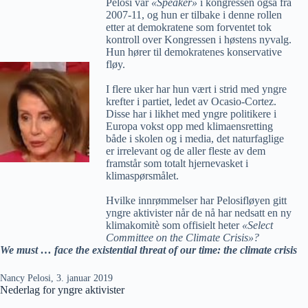
Pelosi var
«Speaker»
i kongressen også fra
2007-11, og hun er tilbake i denne rollen
etter at demokratene som forventet tok
kontroll over Kongressen i høstens nyvalg.
Hun hører til demokratenes konservative
fløy.
I flere uker har hun vært i strid med yngre
krefter i partiet, ledet av Ocasio-Cortez.
Disse har i likhet med yngre politikere i
Europa vokst opp med klimaensretting
både i skolen og i media, det naturfaglige
er irrelevant og de aller fleste av dem
framstår som totalt hjernevasket i
klimaspørsmålet.
Hvilke innrømmelser har Pelosifløyen gitt
yngre aktivister når de nå har nedsatt en ny
klimakomitè som offisielt heter
«Select
Committee on the Climate Crisis»?
We must … face the existential threat of our time: the climate crisis
Nancy Pelosi, 3. januar 2019
Nederlag for yngre aktivister