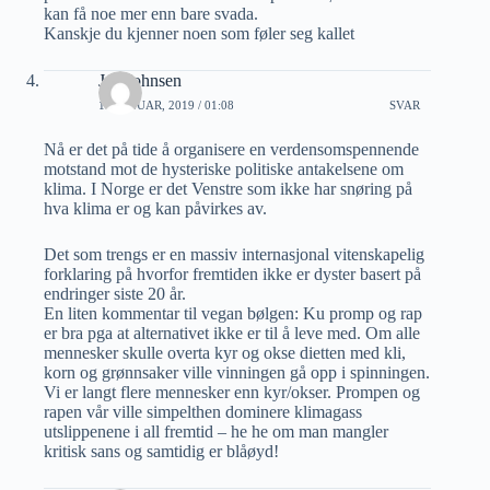
kan få noe mer enn bare svada.
Kanskje du kjenner noen som føler seg kallet
Jan Johnsen
11 JANUAR, 2019 / 01:08
SVAR
Nå er det på tide å organisere en verdensomspennende
motstand mot de hysteriske politiske antakelsene om
klima. I Norge er det Venstre som ikke har snøring på
hva klima er og kan påvirkes av.
Det som trengs er en massiv internasjonal vitenskapelig
forklaring på hvorfor fremtiden ikke er dyster basert på
endringer siste 20 år.
En liten kommentar til vegan bølgen: Ku promp og rap
er bra pga at alternativet ikke er til å leve med. Om alle
mennesker skulle overta kyr og okse dietten med kli,
korn og grønnsaker ville vinningen gå opp i spinningen.
Vi er langt flere mennesker enn kyr/okser. Prompen og
rapen vår ville simpelthen dominere klimagass
utslippenene i all fremtid – he he om man mangler
kritisk sans og samtidig er blåøyd!