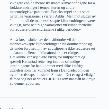
viktigere enn de menneskeskapte klimaendringene for å
forklare endringer i temperaturen og andre
meteorologiske parametre. For eksempel er det store
naturlige variasjoner i været i Arktis. Men mot slutten av
århundret vil de menneskeskapte klimaendringene være
viktigst, hvor naturlige variasjoner vil kunne forsterke
og redusere disse endringene i ulike perioder.»
Altså først i slutten av dette århundre vil de
menneskeskapte klimaendringene bli dominerende og
da under forutsetning av at utslippene ikke reduseres og
at datamodellene til klimaforskerne er riktige.
Det kunne kanskje være viktig for miljøpartiet og
spesielt Hermstad setter seg inn i de offentlige
utredningene før han kommer med slike kraftige
uttalelser som har kommet fram i Dagbladet om den
nyer beredskapsministeren Smisted. Det er også viktig å
få med seg her at det er CICERO som har stått bak mye
av denne rapporten.