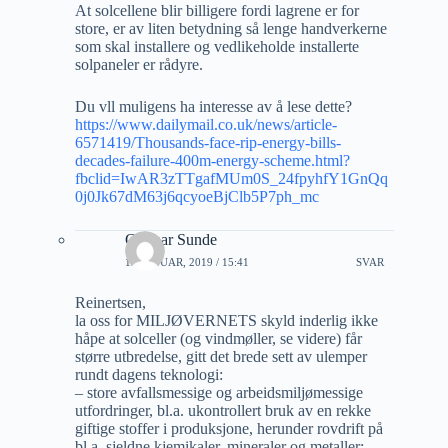
At solcellene blir billigere fordi lagrene er for
store, er av liten betydning så lenge handverkerne
som skal installere og vedlikeholde installerte
solpaneler er rådyre.
Du vll muligens ha interesse av å lese dette?
https://www.dailymail.co.uk/news/article-
6571419/Thousands-face-rip-energy-bills-
decades-failure-400m-energy-scheme.html?
fbclid=IwAR3zTTgafMUm0S_24fpyhfY1GnQq
0j0Jk67dM63j6qcyoeBjClb5P7ph_mc
Gunnar Sunde
12 JANUAR, 2019 / 15:41
SVAR
Reinertsen,
la oss for MILJØVERNETS skyld inderlig ikke
håpe at solceller (og vindmøller, se videre) får
større utbredelse, gitt det brede sett av ulemper
rundt dagens teknologi:
– store avfallsmessige og arbeidsmiljømessige
utfordringer, bl.a. ukontrollert bruk av en rekke
giftige stoffer i produksjone, herunder rovdrift på
bl.a. sjeldne kjemikaler, mineraler og metaller;