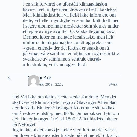
I en slik forvirret og uforstått klimaagitasjon
havner reelt miljøarbeid dessverre helt i bakleksa.
Men klimaindustrien vil helst ikke informere om
dette, ei heller myndigheter som har blitt dratt med
i svære ulønnsomme prosjekter som skjules under
et teppe av nye avgifter, CO2-skattlegging, osv..
Dermed løper en mengde idealistiske, men helt
uinformerte miljøamatører rundt og preker om
«grønn energi» der det faktisk er snakk om å
påtvinge våre samfunn en ulønnsom og destruktiv
svekkelse av samfunnets sentrale energi-
infrastruktur, velstand og velferd.
Magnar Are
9 JANUAR, 2019 / 22:52
SVAR
Hei Vet ikke om dette er rette stedet for dette. Men det
skal vere et klimmamøte i regi av Stavanger Aftenblad
der de skal diskutere Stavanger Kommune sitt vedtak
om å redusere utslipp med 80%. Du har sikkert hørt om
det. Det er imorgen 10/1 kl 1800 i Aftenbladets lokaler
på Nytorget
Jeg tenkte at det kanskje hadde vært lurt om det var et
par drevne klimarealister tilstede på det møtet. Slik at vi