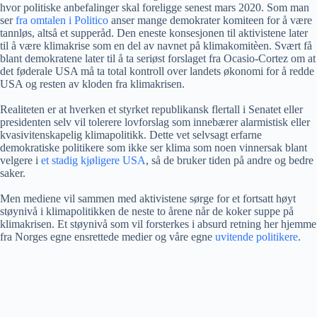
hvor politiske anbefalinger skal foreligge senest mars 2020. Som man
ser
fra omtalen i Politico
anser mange demokrater komiteen for å være
tannløs, altså et supperåd. Den eneste konsesjonen til aktivistene later
til å være klimakrise som en del av navnet på klimakomitèen. Svært få
blant demokratene later til å ta seriøst forslaget fra Ocasio-Cortez om at
det føderale USA må ta total kontroll over landets økonomi for å redde
USA og resten av kloden fra klimakrisen.
Realiteten er at hverken et styrket republikansk flertall i Senatet eller
presidenten selv vil tolerere lovforslag som innebærer alarmistisk eller
kvasivitenskapelig klimapolitikk. Dette vet selvsagt erfarne
demokratiske politikere som ikke ser klima som noen vinnersak blant
velgere i
et stadig kjøligere USA
, så de bruker tiden på andre og bedre
saker.
Men mediene vil sammen med aktivistene sørge for et fortsatt høyt
støynivå i klimapolitikken de neste to årene når de koker suppe på
klimakrisen. Et støynivå som vil forsterkes i absurd retning her hjemme
fra Norges egne ensrettede medier og våre egne
uvitende politikere
.