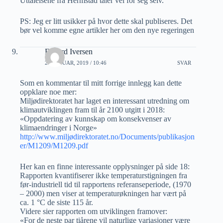
Uttalelsene fra Hermstad taler vel for seg selv.
PS: Jeg er litt usikker på hvor dette skal publiseres. Det
bør vel komme egne artikler her om den nye regeringen
Edvard Iversen
23 JANUAR, 2019 / 10:46
SVAR
Som en kommentar til mitt forrige innlegg kan dette
oppklare noe mer:
Miljødirektoratet har laget en interessant utredning om
klimautviklingen fram til år 2100 utgitt i 2018:
«Oppdatering av kunnskap om konsekvenser av
klimaendringer i Norge»
http://www.miljødirektoratet.no/Documents/publikasjon
er/M1209/M1209.pdf
Her kan en finne interessante opplysninger på side 18:
Rapporten kvantifiserer ikke temperaturstigningen fra
før-industriell tid til rapportens referanseperiode, (1970
– 2000) men viser at temperaturøkningen har vært på
ca. 1 °C de siste 115 år.
Videre sier rapporten om utviklingen framover:
«For de neste par tiårene vil naturlige variasjoner være