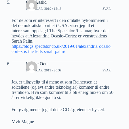
Geir Aaslid
11 JANUAR, 2019 / 12:13
SVAR
For de som er interessert i den omtalte nykommeren i
det demokratiske partiet i USA, viser jeg til et
interessant oppslag i The Spectator 9. januar, hvor det
hevdes at Alexandria Ocasio-Cortez er venstresidens
Sarah Palin.:
https://blogs.spectator.co.uk/2019/01/alexandria-ocasio-
cortez-is-the-lefts-sarah-palin/
Magne Oen
11 JANUAR, 2019 / 20:39
SVAR
Jeg er tilbøyelig til å mene at som Reinertsen at
solcellene (og evt andre teknologier) kommer til endre
fremtiden. Hva som kommer til å bli energimixen om 50
år er virkelig ikke godt å si.
For øvrig mener jeg at dette CO2-greiene er hysteri.
Mvh Magne