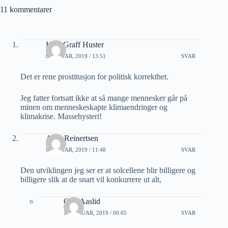
11 kommentarer
Kaja Graff Huster
8 JANUAR, 2019 / 13:51
SVAR
Det er rene prostitusjon for politisk korrekthet.
Jeg fatter fortsatt ikke at så mange mennesker går på
minen om menneskeskapte klimaendringer og
klimakrise. Massehysteri!
Arne Reinertsen
9 JANUAR, 2019 / 11:48
SVAR
Den utviklingen jeg ser er at solcellene blir billigere og
billigere slik at de snart vil konkurrere ut alt,
Geir Aaslid
10 JANUAR, 2019 / 00:05
SVAR