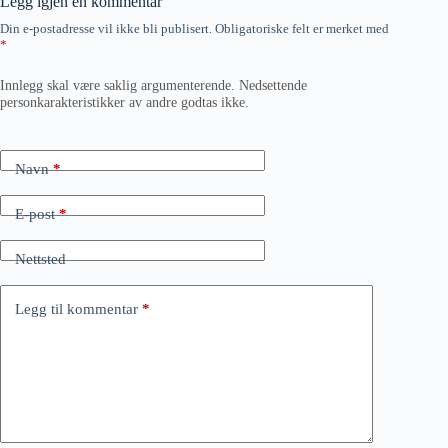
Legg igjen en kommentar
Din e-postadresse vil ikke bli publisert.
Obligatoriske felt er merket med
*
Innlegg skal være saklig argumenterende. Nedsettende
personkarakteristikker av andre godtas ikke.
Navn
*
E-post
*
Nettsted
Legg til kommentar
*