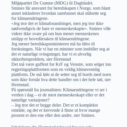
Miljøpartiet De Grønne (MDG) til Dagbladet.
Smines får ansvaret for beredskapen i Norge, som blant
annet inkluderer hvordan samfunnet skal stålsette seg
for klimaendringene.
«Jeg tror det er klimaforandringer, men jeg tror ikke
nødvendigvis de bare er menneskeskapte». Smines ville
videre ikke svare på om hun mener menneskenes
utslipp er hovedårsaken til klimaendringene.
Jeg mener beredskapsministeren må ha tiltro til
forskningen. Når vi har en minister som innbiller seg at
det er naturlige svingninger, har vi et alvorlig
sikkerhetsproblem, sier Hermstad
Det må være guffent for KrF og Venstre, som selger inn
regjeringsplattformen som en veldig klimavennlig
plattform. De må føle at de setter seg til bords med noen
som ikke forstår hva dette handler om i det hele tatt, sier
Hermstad.
På spørsmål fra journalisten: Klimaendringene vi ser i
verden i dag – er de mest menneskeskapt eller er det
naturlige variasjoner?
– Jeg tror det er begge deler. Det er et komplekst
område, og det er krevende å finne ut hvor mange
prosent er den ene eller den andre, sier Smines.