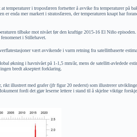
 at temperaturer i troposfæren fortsetter å avvike fra temperaturer p
n er enda mer markert i stratosfæren, der temperaturen knapt har forand
raturen tilbake mot nivået før den kraftige 2015-16 El Niño episoden. 
 fenomenet i Stillehavet.
flatestasjoner vært avvikende i varm retning fra satellittbaserte estima
lobal økning i havnivået på 1-1,5 mm/år, mens de satellitt-avledede es
ingen bredt akseptert forklaring.
rikt illustrert med grafer (jfr figur 20 nederst) som illustrerer utvikl
dokument fordi det gjør leserne lettere i stand til å skjelne viktige for