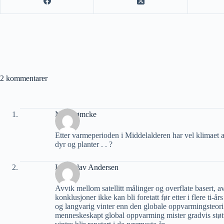
2 kommentarer
Nils Rømcke
Etter varmeperioden i Middelalderen har vel klimaet 
dyr og planter . . ?
Lars Olav Andersen
Avvik mellom satellitt målinger og overflate basert, 
konklusjoner ikke kan bli foretatt før etter i flere ti-å
og langvarig vinter enn den globale oppvarmingsteori i
menneskeskapt global oppvarming mister gradvis støtte 