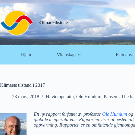
Hopp
til
innholdet
Klimarealistene
Hjem
Vitenskap
Klimanytt
Klimaets tilstand i 2017
28 mars, 2018
Havtemperatur
,
Ole Humlum
,
Pausen - The hi
En ny rapport forfattet av professor
Ole Humlum
og 
globale temperaturene. Rapporten viser at nesten alle 
oppvarming. Rapporten er en omfattende gjennomgang 