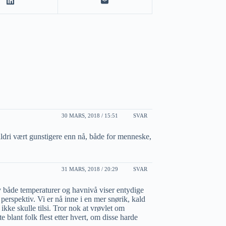
30 MARS, 2018 / 15:51
SVAR
aldri vært gunstigere enn nå, både for menneske,
31 MARS, 2018 / 20:29
SVAR
av både temperaturer og havnivå viser entydige
rs perspektiv. Vi er nå inne i en mer snørik, kald
kke skulle tilsi. Tror nok at vrøvlet om
blant folk flest etter hvert, om disse harde