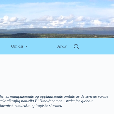
Om oss
Arkiv
ienes manipulerende og opphaussende omtale av de seneste varme
rekordkraftig naturlig El Nino-fenomen i stedet for globalt
havnivå, snødekke og tropiske stormer.