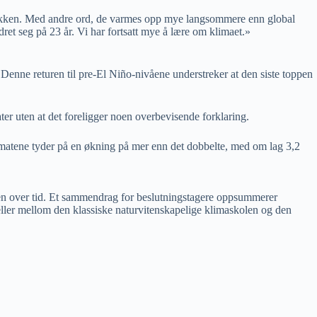
å bakken. Med andre ord, de varmes opp mye langsommere enn global
ret seg på 23 år. Vi har fortsatt mye å lære om klimaet.»
Denne returen til pre-El Niño-nivåene understreker at den siste toppen
ter uten at det foreligger noen overbevisende forklaring.
timatene tyder på en økning på mer enn det dobbelte, med om lag 3,2
ingen over tid. Et sammendrag for beslutningstagere oppsummerer
skjeller mellom den klassiske naturvitenskapelige klimaskolen og den