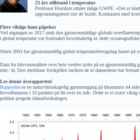
23 års stillstand i temperatur
Professor Humlum uttaler ifølge GWPF, «Det er klart
oppvarmingsteori sier de burde. Kontrasten med teorie
Flere viktige funn påpekes
Ved utgangen av 2017 sank den gjennomsnittlige globale overflatetempe
i global temperatur var forårsaket hovedsakelig av dette oceanografiske
Siden 2003 har gjennomsnittlig global temperaturberegning basert på over
Data fra tidevannmålere over hele verden tyder på en gjennomsnittlig g
mm / år. Den merkbare forskjellen mellom de to datasettene har fortsatt 
Les denne årsrapporten!
Rapporten
er en naturvitenskapelig gjennomgang på tilsammen 44 sider, 
hovedfunnene i 10 punkter på litt over en side. Dette er et svært viktig 
politisk pregede klimaforskningen.