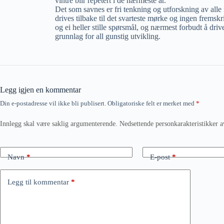
vintre blir repetert i de nærmeste år.
Det som savnes er fri tenkning og utforskning av alle
drives tilbake til det svarteste mørke og ingen fremskri
og ei heller stille spørsmål, og nærmest forbudt å dri
grunnlag for all gunstig utvikling.
Legg igjen en kommentar
Din e-postadresse vil ikke bli publisert.
Obligatoriske felt er merket med
*
Innlegg skal være saklig argumenterende. Nedsettende personkarakteristikker a
Navn
*
E-post
*
Legg til kommentar
*