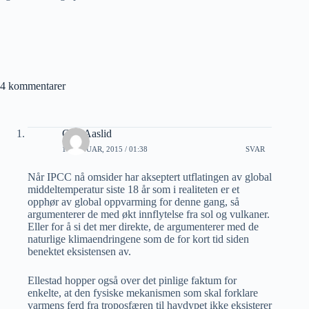
4 kommentarer
Geir Aaslid
11 JANUAR, 2015 / 01:38
SVAR
Når IPCC nå omsider har akseptert utflatingen av global
middeltemperatur siste 18 år som i realiteten er et
opphør av global oppvarming for denne gang, så
argumenterer de med økt innflytelse fra sol og vulkaner.
Eller for å si det mer direkte, de argumenterer med de
naturlige klimaendringene som de for kort tid siden
benektet eksistensen av.
Ellestad hopper også over det pinlige faktum for
enkelte, at den fysiske mekanismen som skal forklare
varmens ferd fra troposfæren til havdypet ikke eksisterer