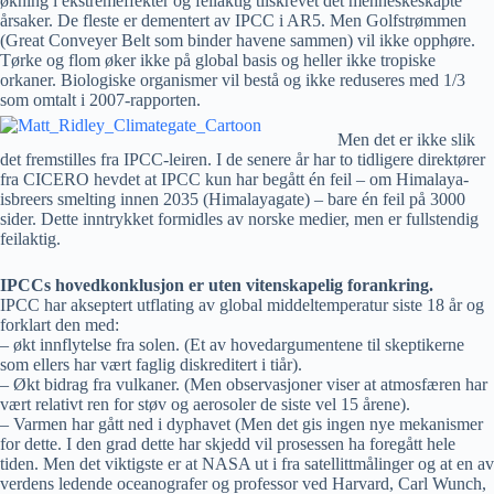
økning i ekstremeffekter og feilaktig tilskrevet det menneskeskapte
årsaker. De fleste er dementert av IPCC i AR5. Men Golfstrømmen
(Great Conveyer Belt som binder havene sammen) vil ikke opphøre.
Tørke og flom øker ikke på global basis og heller ikke tropiske
orkaner. Biologiske organismer vil bestå og ikke reduseres med 1/3
som omtalt i 2007-rapporten.
Men det er ikke slik
det fremstilles fra IPCC-leiren. I de senere år har to tidligere direktører
fra CICERO hevdet at IPCC kun har begått én feil – om Himalaya-
isbreers smelting innen 2035 (Himalayagate) – bare én feil på 3000
sider. Dette inntrykket formidles av norske medier, men er fullstendig
feilaktig.
IPCCs hovedkonklusjon er uten vitenskapelig forankring.
IPCC har akseptert utflating av global middeltemperatur siste 18 år og
forklart den med:
– økt innflytelse fra solen. (Et av hovedargumentene til skeptikerne
som ellers har vært faglig diskreditert i tiår).
– Økt bidrag fra vulkaner. (Men observasjoner viser at atmosfæren har
vært relativt ren for støv og aerosoler de siste vel 15 årene).
– Varmen har gått ned i dyphavet (Men det gis ingen nye mekanismer
for dette. I den grad dette har skjedd vil prosessen ha foregått hele
tiden. Men det viktigste er at NASA ut i fra satellittmålinger og at en av
verdens ledende oceanografer og professor ved Harvard, Carl Wunch,