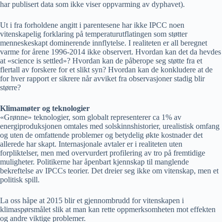
har publisert data som ikke viser oppvarming av dyphavet).
Ut i fra forholdene angitt i parentesene har ikke IPCC noen
vitenskapelig forklaring på temperaturutflatingen som støtter
menneskeskapt dominerende innflytelse. I realiteten er all beregnet
varme for årene 1996-2014 ikke observert. Hvordan kan det da hevdes
at «science is settled»? Hvordan kan de påberope seg støtte fra et
flertall av forskere for et slikt syn? Hvordan kan de konkludere at de
for hver rapport er sikrere når avviket fra observasjoner stadig blir
større?
Klimamøter og teknologier
«Grønne» teknologier, som globalt representerer ca 1% av
energiproduksjonen omtales med solskinnshistorier, urealistisk omfang
og uten de omfattende problemer og betydelig økte kostnader det
allerede har skapt. Internasjonale avtaler er i realiteten uten
forpliktelser, men med overvurdert profilering av tro på fremtidige
muligheter. Politikerne har åpenbart kjennskap til manglende
bekreftelse av IPCCs teorier. Det dreier seg ikke om vitenskap, men et
politisk spill.
La oss håpe at 2015 blir et gjennombrudd for vitenskapen i
klimaspørsmålet slik at man kan rette oppmerksomheten mot effekten
og andre viktige problemer.