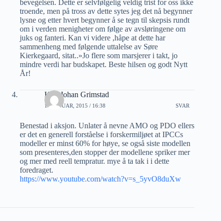
bevegelsen. Dette er selvfølgelig veldig trist for oss ikke
troende, men på tross av dette sytes jeg det nå begynner
lysne og etter hvert begynner å se tegn til skepsis rundt
om i verden menigheter om følge av avsløringene om
juks og fanteri. Kan vi videre ,håpe at dette har
sammenheng med følgende uttalelse av Søre
Kierkegaard, sitat..»Jo flere som marsjerer i takt, jo
mindre verdi har budskapet. Beste hilsen og godt Nytt
År!
Karl Johan Grimstad
12 JANUAR, 2015 / 16:38
SVAR
Benestad i aksjon. Unlater å nevne AMO og PDO ellers
er det en generell forståelse i forskermiljøet at IPCCs
modeller er minst 60% for høye, se også siste modellen
som presenteres,den stopper der modellene spriker mer
og mer med reell tempratur. mye å ta tak i i dette
foredraget.
https://www.youtube.com/watch?v=s_5yvO8duXw