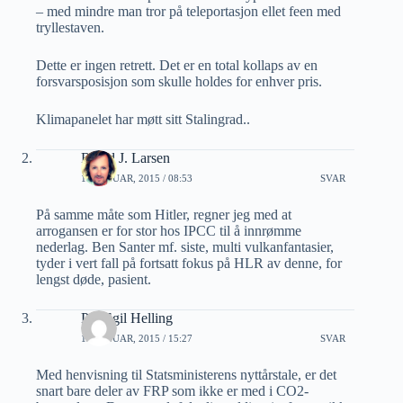
– med mindre man tror på teleportasjon ellet feen med
tryllestaven.
Dette er ingen retrett. Det er en total kollaps av en
forsvarsposisjon som skulle holdes for enhver pris.
Klimapanelet har møtt sitt Stalingrad..
Roald J. Larsen
11 JANUAR, 2015 / 08:53
SVAR
På samme måte som Hitler, regner jeg med at
arrogansen er for stor hos IPCC til å innrømme
nederlag. Ben Santer mf. siste, multi vulkanfantasier,
tyder i vert fall på fortsatt fokus på HLR av denne, for
lengst døde, pasient.
Per Egil Helling
12 JANUAR, 2015 / 15:27
SVAR
Med henvisning til Statsministerens nyttårstale, er det
snart bare deler av FRP som ikke er med i CO2-