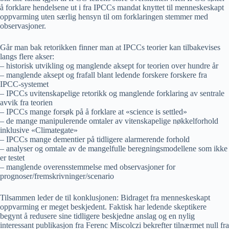
å forklare hendelsene ut i fra IPCCs mandat knyttet til menneskeskapt
oppvarming uten særlig hensyn til om forklaringen stemmer med
observasjoner.
Går man bak retorikken finner man at IPCCs teorier kan tilbakevises
langs flere akser:
– historisk utvikling og manglende aksept for teorien over hundre år
– manglende aksept og frafall blant ledende forskere forskere fra
IPCC-systemet
– IPCCs uvitenskapelige retorikk og manglende forklaring av sentrale
avvik fra teorien
– IPCCs mange forsøk på å forklare at «science is settled»
– de mange manipulerende omtaler av vitenskapelige nøkkelforhold
inklusive «Climategate»
– IPCCs mange dementier på tidligere alarmerende forhold
– analyser og omtale av de mangelfulle beregningsmodellene som ikke
er testet
– manglende overensstemmelse med observasjoner for
prognoser/fremskrivninger/scenario
Tilsammen leder de til konklusjonen: Bidraget fra menneskeskapt
oppvarming er meget beskjedent. Faktisk har ledende skeptikere
begynt å redusere sine tidligere beskjedne anslag og en nylig
interessant publikasjon fra Ferenc Miscolczi bekrefter tilnærmet null fra