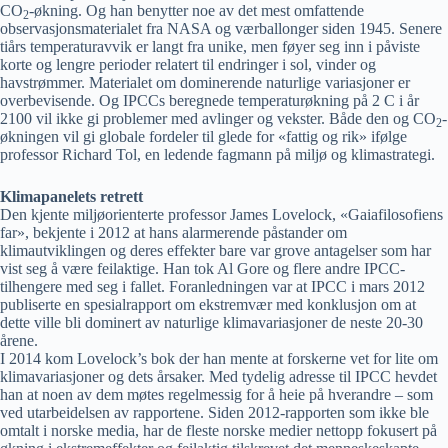
CO
-økning. Og han benytter noe av det mest omfattende
2
observasjonsmaterialet fra NASA og værballonger siden 1945. Senere
tiårs temperaturavvik er langt fra unike, men føyer seg inn i påviste
korte og lengre perioder relatert til endringer i sol, vinder og
havstrømmer. Materialet om dominerende naturlige variasjoner er
overbevisende. Og IPCCs beregnede temperaturøkning på 2 C i år
2100 vil ikke gi problemer med avlinger og vekster. Både den og CO
-
2
økningen vil gi globale fordeler til glede for «fattig og rik» ifølge
professor Richard Tol, en ledende fagmann på miljø og klimastrategi.
Klimapanelets retrett
Den kjente miljøorienterte professor James Lovelock,
«
Gaiafilosofiens
far
»
, bekjente i 2012 at hans alarmerende påstander om
klimautviklingen og deres effekter bare var grove antagelser som har
vist seg å være feilaktige. Han tok Al Gore og flere andre IPCC-
tilhengere med seg i fallet. Foranledningen var at IPCC i mars 2012
publiserte en spesialrapport om ekstremvær med konklusjon om at
dette ville bli dominert av naturlige klimavariasjoner de neste 20-30
årene.
I 2014 kom Lovelock’s bok der han mente at forskerne vet for lite om
klimavariasjoner og dets årsaker. Med tydelig adresse til IPCC hevdet
han at noen av dem møtes regelmessig for å heie på hverandre – som
ved utarbeidelsen av rapportene. Siden 2012-rapporten som ikke ble
omtalt i norske media, har de fleste norske medier nettopp fokusert på