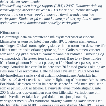
det er ikke en skremmende
klimautvikling siden forrige rapport (AR4) i 2007. Datamateriale og
vitenskapelige arbeider svekker IPCCs teorier om menneskeskapt
oppvarming og styrker oppfatningen av dominerende naturlige
variasjoner. Kloden er på vei mot kaldere perioder, og data stemmer
godt overens med dominerende naturlige variasjoner.
Klimastatus
De offentlige data fra omfattende målesystemer viser at klodens
klimastatus er gunstig. Intet gjenspeiler IPCC-leirens alarmerende
meldinger. Global snømengde og sjøis er innen normalen de senere tiår
i likhet med tropiske orkaner, tørke og flom. Golfstrømmen varierer
som alltid, og økt tilførsel av varmere vann har bidratt til issmelting og
varmeperiode. Nå legger isen kraftig på seg. Bare to av flere hundre
båter kom gjennom Nord-øst passasjen i år. Nord-vest passasjen var
stengt. Antarktis har vært litt kaldere siste 30 år med gradvis økning av
sjøis som nå er rekordstor. Dette må sees i lys av at IPCCs teori for
drivhuseffekten særlig skal gi utslag i polområdene. Antarktis har
således i 40 år vist teoriens utilstrekkelighet, og nå kommer Arktis etter.
For Nord-Atlanteren er blitt kaldere de senere år i tråd med syklusene
som er påvist 8000 år tilbake. Havnivåets jevne middelstigning siste
200 år skyldes oppvarmingen etter den Lille istid. Variasjonene om
middelverdien er faktisk en god dokumentasjon på naturlige
variasjoner med 60-års syklusens 30-årige varme og kalde faser. Det
blir lite fakta igjen til IPCC-leirens store overskrifter. Men IPCC søker