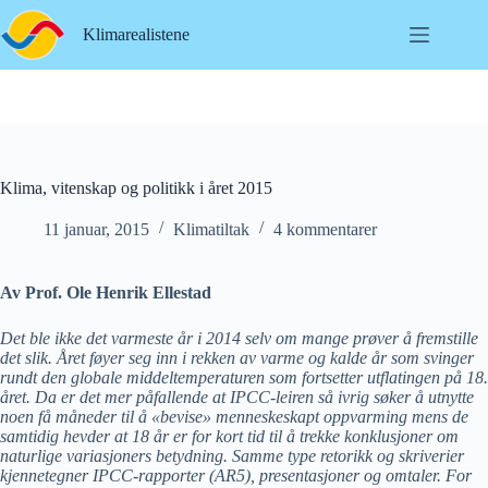
Hopp
til
Klimarealistene
innholdet
Klima, vitenskap og politikk i året 2015
11 januar, 2015
Klimatiltak
4 kommentarer
Av Prof. Ole Henrik Ellestad
Det ble ikke det varmeste år i 2014 selv om mange prøver å fremstille
det slik. Året føyer seg inn i rekken av varme og kalde år som svinger
rundt den globale middeltemperaturen som fortsetter utflatingen på 18.
året. Da er det mer påfallende at IPCC-leiren så ivrig søker å utnytte
noen få måneder til å «bevise» menneskeskapt oppvarming mens de
samtidig hevder at 18 år er for kort tid til å trekke konklusjoner om
naturlige variasjoners betydning. Samme type retorikk og skriverier
kjennetegner IPCC-rapporter (AR5), presentasjoner og omtaler. For