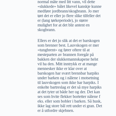
normal måte med litt vann, vil dette
«slukkede» bålet likevel kanskje kunne
medføre jordbrann/skogbrann. Jo mer
tørt det er eller jo flere slike tilfeller det
er (lang tørkeperiode), jo større
mulighet for at det blir antent en
skogbrann.
Ellers er det jo slik at det er barskogen
som brenner best. Lauvskogen er mer
«tungbrent» og fører oftere til at
mesteparten av brannen foregår på
bakken der slukkemannskapene helst
vil ha den. Mitt inntrykk er at mange
mennesker ikke er klar over at
barskogen har svært brennbar harpiks
under barken og i nålene i motsetning
til lauvskogen som ikke har harpiks. I
enkelte bartreslag er det så mye harpiks
at det tyter ut både her og der. Det kan
ses som hvite flekker bortetter nålene f
eks. eller som bobler i barken. Så husk,
ikke lag store bål rett under ei gran. Det
er å utfordre skjebnen.