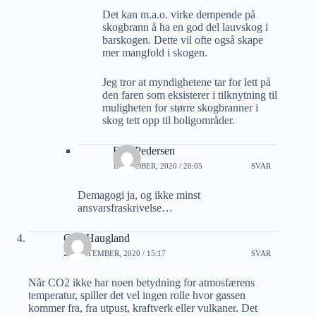
Det kan m.a.o. virke dempende på
skogbrann å ha en god del lauvskog i
barskogen. Dette vil ofte også skape
mer mangfold i skogen.
Jeg tror at myndighetene tar for lett på
den faren som eksisterer i tilknytning til
muligheten for større skogbranner i
skog tett opp til boligområder.
Erik Pedersen
1 OKTOBER, 2020 / 20:05
SVAR
Demagogi ja, og ikke minst
ansvarsfraskrivelse…
Odd Haugland
29 SEPTEMBER, 2020 / 15:17
SVAR
Når CO2 ikke har noen betydning for atmosfærens
temperatur, spiller det vel ingen rolle hvor gassen
kommer fra, fra utpust, kraftverk eller vulkaner. Det