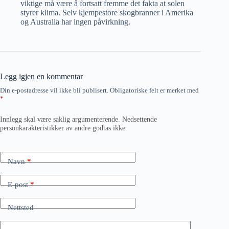
viktige må være å fortsatt fremme det fakta at solen
styrer klima. Selv kjempestore skogbranner i Amerika
og Australia har ingen påvirkning.
Legg igjen en kommentar
Din e-postadresse vil ikke bli publisert.
Obligatoriske felt er merket med
*
Innlegg skal være saklig argumenterende. Nedsettende
personkarakteristikker av andre godtas ikke.
Navn
*
E-post
*
Nettsted