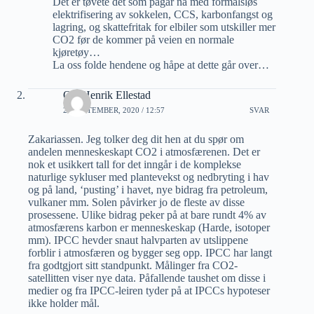
Det er tøvete det som pågår nå med formålsløs
elektrifisering av sokkelen, CCS, karbonfangst og
lagring, og skattefritak for elbiler som utskiller mer
CO2 før de kommer på veien en normale
kjøretøy…
La oss folde hendene og håpe at dette går over…
Ole Henrik Ellestad
28 SEPTEMBER, 2020 / 12:57
SVAR
Zakariassen. Jeg tolker deg dit hen at du spør om
andelen menneskeskapt CO2 i atmosfærenen. Det er
nok et usikkert tall for det inngår i de komplekse
naturlige sykluser med plantevekst og nedbryting i hav
og på land, ‘pusting’ i havet, nye bidrag fra petroleum,
vulkaner mm. Solen påvirker jo de fleste av disse
prosessene. Ulike bidrag peker på at bare rundt 4% av
atmosfærens karbon er menneskeskap (Harde, isotoper
mm). IPCC hevder snaut halvparten av utslippene
forblir i atmosfæren og bygger seg opp. IPCC har langt
fra godtgjort sitt standpunkt. Målinger fra CO2-
satellitten viser nye data. Påfallende taushet om disse i
medier og fra IPCC-leiren tyder på at IPCCs hypoteser
ikke holder mål.