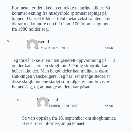
For metan er det likedan en rekke naturlige kilder. Så
kommer økning fra husdyrhold (primært raping) på
toppen. Uansett kilde er total metanvekst så liten at det
bidrar med mindre enn 0.1C om 100 år om stigningen
fra 1980 holder seg.
Leif Osvold
28 SEPTEMBER, 2020 / 20:50
SVAR
Jeg forstår ikke at en liten generell oppvarmning på 1- 2
grader kan starte en skogbrann! Dårlig skogrøkt kan
heller ikke det. Men begge deler kan muligens gjøre
slukkingen vanskeligere. Jeg har lest mange steder at
disse skogbrannene startet som følge av hundrevis av
lynnedslag, og at mange av dem var påsatt.
Geir Aaslid
29 SEPTEMBER, 2020 / 15:29
SVAR
Se vårt oppslag fra 16. september om skogbranner.
Her er mer informasjon på temaet: