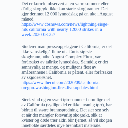
Det er korrekt observert at en varm sommer eller
dårlig skogrøkt ikke kan starte skogbranner. Det
gjør derimot 12 000 lynnedslag på en uke i August
måned.
https://www.cbsnews.com/news/lightning-siege-
hits-california-with-nearly-12000-strikes-in-a-
week-2020-08-22/
Studerer man presseoppslagene i California, er det
ikke vanskelig å finne ut at årets største
skogbrann, «the August Complex Fire», var
forårsaket av tallrike lynnedslag. Samtidig er det
sannsynlig at mange, og muligens flest av
småbrannene i California er påtent, eller forårsaket
av skjødesløshet.
https://www.thecut.com/2020/09/california-
oregon-washington-fires-live-updates.html
Sterk vind og en svært tørr sommer i nordlige del
av California (sydlige del er ikke uvanlig tørr), har
bidratt til større brannspredning. Det sier seg selv
at når det mangler forsvarlig skogrøkt, slik at
kvister og døde trær aldri blir fjernet, så vil skogen
inneholde særdeles mye brennbart materiale.