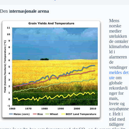
Den i
nternasjonale arena
Mens
norske
medier
utelukken
de omtaler
klimaforho
ld i
alarmeren
de
vendinger
meldes det
ute
om
globale
rekordavli
nger for
mais,
hvete og
soyabønne
r. Helt i
tråd med
tidligere