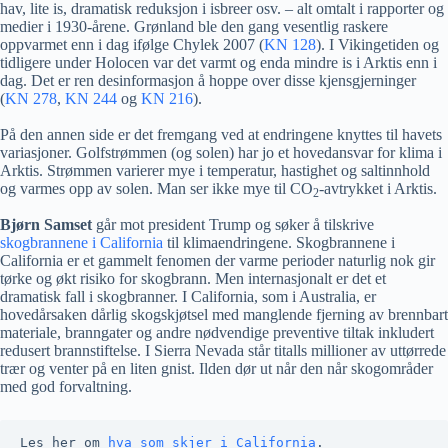
hav, lite is, dramatisk reduksjon i isbreer osv. – alt omtalt i rapporter og
medier i 1930-årene. Grønland ble den gang vesentlig raskere
oppvarmet enn i dag ifølge Chylek 2007 (
KN 128
). I Vikingetiden og
tidligere under Holocen var det varmt og enda mindre is i Arktis enn i
dag. Det er ren desinformasjon å hoppe over disse kjensgjerninger
(
KN 278
,
KN 244
og
KN 216
).
På den annen side er det fremgang ved at endringene knyttes til havets
variasjoner. Golfstrømmen (og solen) har jo et hovedansvar for klima i
Arktis. Strømmen varierer mye i temperatur, hastighet og saltinnhold
og varmes opp av solen. Man ser ikke mye til CO
-avtrykket i Arktis.
2
Bjørn Samset
går mot president Trump og søker å tilskrive
skogbrannene i California
til klimaendringene. Skogbrannene i
California er et gammelt fenomen der varme perioder naturlig nok gir
tørke og økt risiko for skogbrann. Men internasjonalt er det et
dramatisk fall i skogbranner. I California, som i Australia, er
hovedårsaken dårlig skogskjøtsel med manglende fjerning av brennbart
materiale, branngater og andre nødvendige preventive tiltak inkludert
redusert brannstiftelse. I Sierra Nevada står titalls millioner av uttørrede
trær og venter på en liten gnist. Ilden dør ut når den når skogområder
med god forvaltning.
Les her om 
hva som skjer i California
.