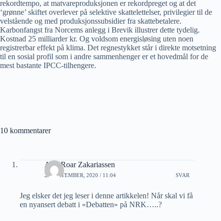
rekordtempo, at matvareproduksjonen er rekordpreget og at det
‘grønne’ skiftet overlever på selektive skattelettelser, privilegier til de
velstående og med produksjonssubsidier fra skattebetalere.
Karbonfangst fra Norcems anlegg i Brevik illustrer dette tydelig.
Kostnad 25 milliarder kr. Og voldsom energisløsing uten noen
registrerbar effekt på klima. Det regnestykket står i direkte motsetning
til en sosial profil som i andre sammenhenger er et hovedmål for de
mest bastante IPCC-tilhengere.
10 kommentarer
Arnt Roar Zakariassen
28 SEPTEMBER, 2020 / 11:04
SVAR
Jeg elsker det jeg leser i denne artikkelen! Når skal vi få
en nyansert debatt i «Debatten» på NRK…..?