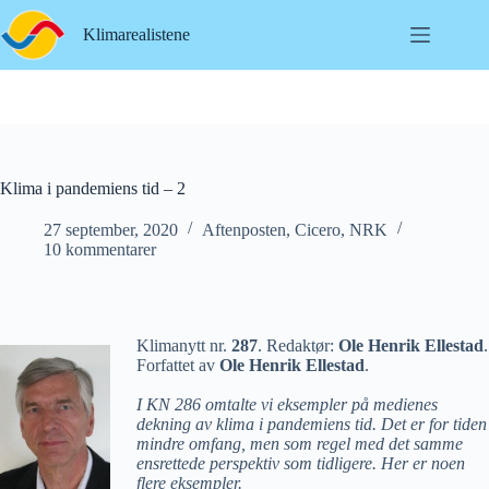
Hopp
til
Klimarealistene
innholdet
Klima i pandemiens tid – 2
27 september, 2020
Aftenposten
,
Cicero
,
NRK
10 kommentarer
Klimanytt nr.
287
. Redaktør:
Ole Henrik Ellestad
.
Forfattet av
Ole Henrik Ellestad
.
I KN 286 omtalte vi eksempler på medienes
dekning av klima i pandemiens tid. Det er for tiden
mindre omfang, men som regel med det samme
ensrettede perspektiv som tidligere. Her er noen
flere eksempler.