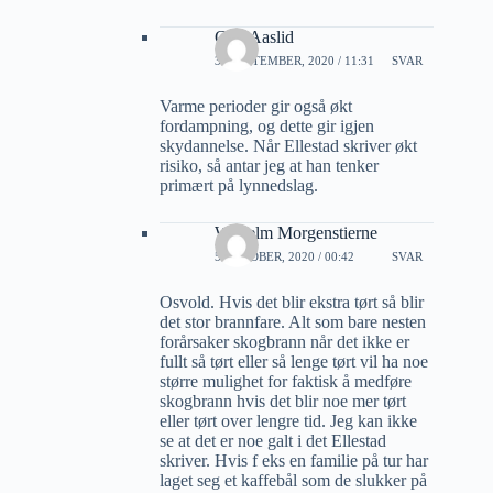
Geir Aaslid
30 SEPTEMBER, 2020 / 11:31
SVAR
Varme perioder gir også økt
fordampning, og dette gir igjen
skydannelse. Når Ellestad skriver økt
risiko, så antar jeg at han tenker
primært på lynnedslag.
Wilhelm Morgenstierne
5 OKTOBER, 2020 / 00:42
SVAR
Osvold. Hvis det blir ekstra tørt så blir
det stor brannfare. Alt som bare nesten
forårsaker skogbrann når det ikke er
fullt så tørt eller så lenge tørt vil ha noe
større mulighet for faktisk å medføre
skogbrann hvis det blir noe mer tørt
eller tørt over lengre tid. Jeg kan ikke
se at det er noe galt i det Ellestad
skriver. Hvis f eks en familie på tur har
laget seg et kaffebål som de slukker på