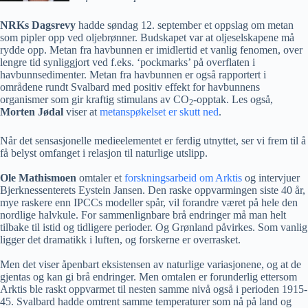
NRKs Dagsrevy
hadde søndag 12. september et oppslag om metan
som pipler opp ved oljebrønner. Budskapet var at oljeselskapene må
rydde opp. Metan fra havbunnen er imidlertid et vanlig fenomen, over
lengre tid synliggjort ved f.eks. ‘pockmarks’ på overflaten i
havbunnsedimenter. Metan fra havbunnen er også rapportert i
områdene rundt Svalbard med positiv effekt for havbunnens
organismer som gir kraftig stimulans av CO
-opptak. Les også,
2
Morten Jødal
viser at
metanspøkelset er skutt ned
.
Når det sensasjonelle medieelementet er ferdig utnyttet, ser vi frem til å
få belyst omfanget i relasjon til naturlige utslipp.
Ole Mathismoen
omtaler et
forskningsarbeid om Arktis
og intervjuer
Bjerknessenterets Eystein Jansen. Den raske oppvarmingen siste 40 år,
mye raskere enn IPCCs modeller spår, vil forandre været på hele den
nordlige halvkule. For sammenlignbare brå endringer må man helt
tilbake til istid og tidligere perioder. Og Grønland påvirkes. Som vanlig
ligger det dramatikk i luften, og forskerne er overrasket.
Men det viser åpenbart eksistensen av naturlige variasjonene, og at de
gjentas og kan gi brå endringer. Men omtalen er forunderlig ettersom
Arktis ble raskt oppvarmet til nesten samme nivå også i perioden 1915-
45. Svalbard hadde omtrent samme temperaturer som nå på land og