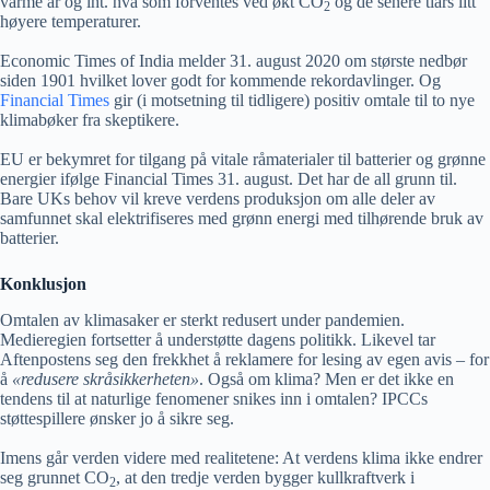
varme år og iht. hva som forventes ved økt CO
og de senere tiårs litt
2
høyere temperaturer.
Economic Times of India melder 31. august 2020 om største nedbør
siden 1901 hvilket lover godt for kommende rekordavlinger. Og
Financial Times
gir (i motsetning til tidligere) positiv omtale til to nye
klimabøker fra skeptikere.
EU er bekymret for tilgang på vitale råmaterialer til batterier og grønne
energier ifølge Financial Times 31. august. Det har de all grunn til.
Bare UKs behov vil kreve verdens produksjon om alle deler av
samfunnet skal elektrifiseres med grønn energi med tilhørende bruk av
batterier.
Konklusjon
Omtalen av klimasaker er sterkt redusert under pandemien.
Medieregien fortsetter å understøtte dagens politikk. Likevel tar
Aftenpostens seg den frekkhet å reklamere for lesing av egen avis – for
å
«redusere skråsikkerheten»
. Også om klima? Men er det ikke en
tendens til at naturlige fenomener snikes inn i omtalen? IPCCs
støttespillere ønsker jo å sikre seg.
Imens går verden videre med realitetene: At verdens klima ikke endrer
seg grunnet CO
, at den tredje verden bygger kullkraftverk i
2