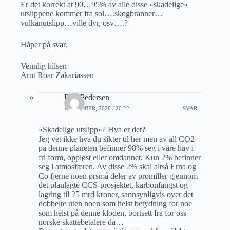
Er det korrekt at 90…95% av alle disse «skadelige»
utslippene kommer fra sol….skogbranner…
vulkanutslipp…ville dyr, osv….?
Håper på svar.
Vennlig hilsen
Arnt Roar Zakariassen
Erik Pedersen
1 OKTOBER, 2020 / 20:22
SVAR
«Skadelige utslipp»? Hva er det?
Jeg vet ikke hva du sikter til her men av all CO2
på denne planeten befinner 98% seg i våre hav i
fri form, oppløst eller omdannet. Kun 2% befinner
seg i atmosfæren. Av disse 2% skal altså Erna og
Co fjerne noen ørsmå deler av promiller gjennom
det planlagte CCS-prosjektet, karbonfangst og
lagring til 25 mrd kroner, sannsynligvis over det
dobbelte uten noen som helst betydning for noe
som helst på denne kloden, bortsett fra for oss
norske skattebetalere da…