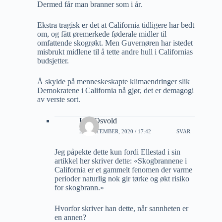
Dermed får man branner som i år.
Ekstra tragisk er det at California tidligere har bedt
om, og fått øremerkede føderale midler til
omfattende skogrøkt. Men Guvernøren har istedet
misbrukt midlene til å tette andre hull i Californias
budsjetter.
Å skylde på menneskeskapte klimaendringer slik
Demokratene i California nå gjør, det er demagogi
av verste sort.
Leif Osvold
29 SEPTEMBER, 2020 / 17:42
SVAR
Jeg påpekte dette kun fordi Ellestad i sin
artikkel her skriver dette: «Skogbrannene i
California er et gammelt fenomen der varme
perioder naturlig nok gir tørke og økt risiko
for skogbrann.»
Hvorfor skriver han dette, når sannheten er
en annen?