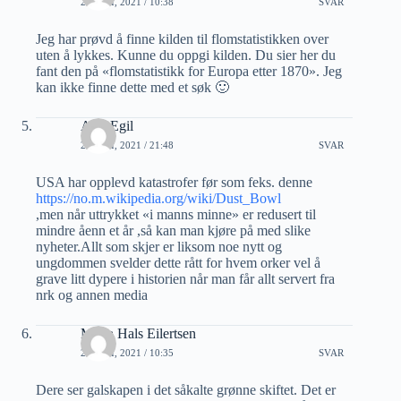
24 JULI, 2021 / 10:38
SVAR
Jeg har prøvd å finne kilden til flomstatistikken over
uten å lykkes. Kunne du oppgi kilden. Du sier her du
fant den på «flomstatistikk for Europa etter 1870». Jeg
kan ikke finne dette med et søk 🙂
Arnt Egil
24 JULI, 2021 / 21:48
SVAR
USA har opplevd katastrofer før som feks. denne
https://no.m.wikipedia.org/wiki/Dust_Bowl
,men når uttrykket «i manns minne» er redusert til
mindre åenn et år ,så kan man kjøre på med slike
nyheter.Allt som skjer er liksom noe nytt og
ungdommen svelder dette rått for hvem orker vel å
grave litt dypere i historien når man får allt servert fra
nrk og annen media
Maria Hals Eilertsen
25 JULI, 2021 / 10:35
SVAR
Dere ser galskapen i det såkalte grønne skiftet. Det er