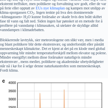
ekstremt treffsikre, men politikere og forvaltning sov godt, eller de var
på ferie eller opptatt av
EUs nye klimaplan
og kampen mot utslipp av
klima-sporgassen CO
. Ingen tenkte på hva den dominerende
2
«klimagassen» H
O kunne forårsake av skade hvis den brått skiftet
2
fase til vann og falt ned. Siden ingen har pønsket ut en metode for å
profitere på vanndamp i klimasaken, så utelater de skyldige alltid
vanndampen i klimadebatten.
Blokkerende lavtrykk, sier meteorologene om slikt vær, men i media
og blant politikere blir dette ekstremvær, og underforstått eller påstått
menneskeskapt klimakrise. Det er kjent at det på en klode med global
oppvarming blir mindre temperaturforskjell mellom ekvator og polene.
Mindre energiflyt mellom disse forårsaker naturligvis mindre
ekstremvær , mens medier, politikere og akademiske ubetydeligheter
står nå i kø for å selge denne naturkatastrofen som menneskeskapt.
Fordi klima.