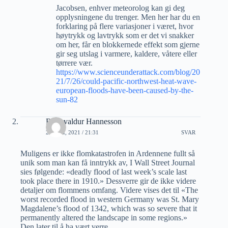
Jacobsen, enhver meteorolog kan gi deg
opplysningene du trenger. Men her har du en
forklaring på flere variasjoner i været, hvor
høytrykk og lavtrykk som er det vi snakker
om her, får en blokkernede effekt som gjerne
gir seg utslag i varmere, kaldere, våtere eller
tørrere vær.
https://www.scienceunderattack.com/blog/20
21/7/26/could-pacific-northwest-heat-wave-
european-floods-have-been-caused-by-the-
sun-82
Rögnvaldur Hannesson
22 JULI, 2021 / 21:31
SVAR
Muligens er ikke flomkatastrofen in Ardennene fullt så
unik som man kan få inntrykk av, I Wall Street Journal
sies følgende: «deadly flood of last week’s scale last
took place there in 1910.» Dessverre gir de ikke videre
detaljer om flommens omfang. Videre vises det til «The
worst recorded flood in western Germany was St. Mary
Magdalene’s flood of 1342, which was so severe that it
permanently altered the landscape in some regions.»
Den later til å ha vært verre.