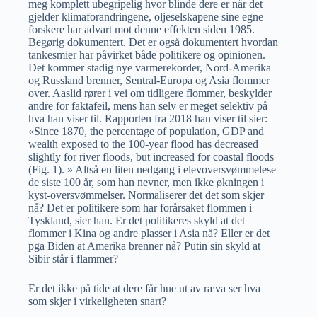
meg komplett ubegripelig hvor blinde dere er når det
gjelder klimaforandringene, oljeselskapene sine egne
forskere har advart mot denne effekten siden 1985.
Begørig dokumentert. Det er også dokumentert hvordan
tankesmier har påvirket både politikere og opinionen.
Det kommer stadig nye varmerekorder, Nord-Amerika
og Russland brenner, Sentral-Europa og Asia flommer
over. Aaslid rører i vei om tidligere flommer, beskylder
andre for faktafeil, mens han selv er meget selektiv på
hva han viser til. Rapporten fra 2018 han viser til sier:
«Since 1870, the percentage of population, GDP and
wealth exposed to the 100-year flood has decreased
slightly for river floods, but increased for coastal floods
(Fig. 1). » Altså en liten nedgang i elevoversvømmelese
de siste 100 år, som han nevner, men ikke økningen i
kyst-oversvømmelser. Normaliserer det det som skjer
nå? Det er politikere som har forårsaket flommen i
Tyskland, sier han. Er det politikeres skyld at det
flommer i Kina og andre plasser i Asia nå? Eller er det
pga Biden at Amerika brenner nå? Putin sin skyld at
Sibir står i flammer?
Er det ikke på tide at dere får hue ut av ræva ser hva
som skjer i virkeligheten snart?