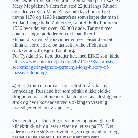
perspektiv Jfr verste elveflom i Sentraleuropa i 1342, St.
Mary Magdalene’s flom fant sted 22.juli langs Rhinen
og sideelver som Main, Angående kystflom vil jeg
nevne 1170 og 1196 katastrofene som skapte det man i
Holland lenge kalte Zuiderzee, samt St.Felix flommen i
1530 hvor det var over 100.000 døde. Tar man med
data for lengre perioder enn det man liker i
klimaindustrien, så forsvinner enhver påstand om at
klima er verre i dag, og uansett hvilke effekt man
snakker om. Jfr Bjørn Lomborg.
For Tyskland se flere detaljer her, med EIKE som kilde:
https://www.climatedepot.com/2021/07/23/alarmists-
scaremongering-ignore-germanys-long-history-of-
massive-flooding/
4) Skogbrann er normalt, og i oftest forårsaket av
lynnedslag. Russland har som plitikk å ikke slokke
skogbrann når det brenner i landet mest avsidesliggende
strøk og hvor kostanden ved slokkingen vesentlgi
overstiger verdien av tapt skog.
Ønsker deg en fortsatt god sommer, og utøv gjerne litt
kildekritikk når du leser avisene eller ser på TV. Det
aller meste de skriver er vridd og vrengt, manipulert og
preget av utelatelser. Ofte mer usant enn sant.