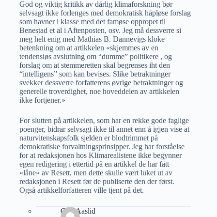
God og viktig kritikk av dårlig klimaforskning bør
selvsagt ikke forlenges med demokratisk håpløse forslag
som havner i klasse med det famøse oppropet til
Benestad et al i Aftenposten, osv. Jeg må dessverre si
meg helt enig med Mathias B. Dannevigs kloke
betenkning om at artikkelen «skjemmes av en
tendensiøs avslutning om “dumme” politikere , og
forslag om at stemmeretten skal begrenses iht den
“intelligens” som kan bevises. Slike betraktninger
svekker dessverre forfatterens øvrige betraktninger og
generelle troverdighet, noe hoveddelen av artikkelen
ikke fortjener.»
For slutten på artikkelen, som har en rekke gode faglige
poenger, bidrar selvsagt ikke til annet enn å igjen vise at
naturvitenskapsfolk sjelden er blodtrimmet på
demokratiske forvaltningsprinsipper. Jeg har forståelse
for at redaksjonen hos Klimarealistene ikke begynner
egen redigering i ettertid på en artikkel de har fått
«låne» av Resett, men dette skulle vært luket ut av
redaksjonen i Resett før de publiserte den der først.
Også artikkelforfatteren ville tjent på det.
Geir Aaslid