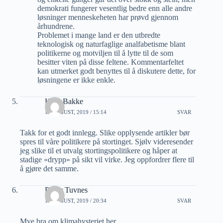
demokrati fungerer vesentlig bedre enn alle andre
løsninger menneskeheten har prøvd gjennom
århundrene.
Problemet i mange land er den utbredte
teknologisk og naturfaglige analfabetisme blant
politikerne og motviljen til å lytte til de som
besitter viten på disse feltene. Kommentarfeltet
kan utmerket godt benyttes til å diskutere dette, for
løsningene er ikke enkle.
Knut Bakke
17 AUGUST, 2019 / 15:14
SVAR
Takk for et godt innlegg. Slike opplysende artikler bør
spres til våre politikere på stortinget. Sjølv videresender
jeg slike til et utvalg stortingspolitikere og håper at
stadige «drypp» på sikt vil virke. Jeg oppfordrer flere til
å gjøre det samme.
Petter Tuvnes
17 AUGUST, 2019 / 20:34
SVAR
Mye bra om klimahysteriet her.