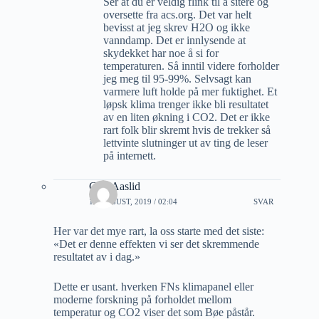
Ser at du er veldig flink til å sitere og
oversette fra acs.org. Det var helt
bevisst at jeg skrev H2O og ikke
vanndamp. Det er innlysende at
skydekket har noe å si for
temperaturen. Så inntil videre forholder
jeg meg til 95-99%. Selvsagt kan
varmere luft holde på mer fuktighet. Et
løpsk klima trenger ikke bli resultatet
av en liten økning i CO2. Det er ikke
rart folk blir skremt hvis de trekker så
lettvinte slutninger ut av ting de leser
på internett.
Geir Aaslid
19 AUGUST, 2019 / 02:04
SVAR
Her var det mye rart, la oss starte med det siste:
«Det er denne effekten vi ser det skremmende
resultatet av i dag.»
Dette er usant. hverken FNs klimapanel eller
moderne forskning på forholdet mellom
temperatur og CO2 viser det som Bøe påstår.