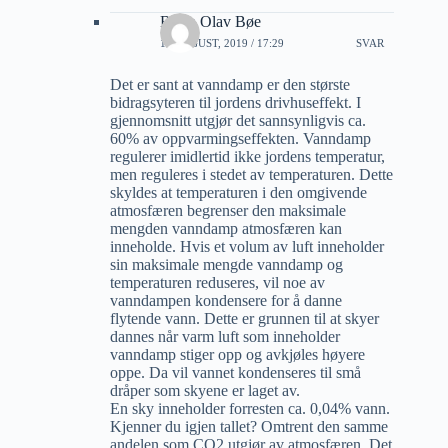
Bjørn Olav Bøe
19 AUGUST, 2019 / 17:29
SVAR
Det er sant at vanndamp er den største
bidragsyteren til jordens drivhuseffekt. I
gjennomsnitt utgjør det sannsynligvis ca.
60% av oppvarmingseffekten. Vanndamp
regulerer imidlertid ikke jordens temperatur,
men reguleres i stedet av temperaturen. Dette
skyldes at temperaturen i den omgivende
atmosfæren begrenser den maksimale
mengden vanndamp atmosfæren kan
inneholde. Hvis et volum av luft inneholder
sin maksimale mengde vanndamp og
temperaturen reduseres, vil noe av
vanndampen kondensere for å danne
flytende vann. Dette er grunnen til at skyer
dannes når varm luft som inneholder
vanndamp stiger opp og avkjøles høyere
oppe. Da vil vannet kondenseres til små
dråper som skyene er laget av.
En sky inneholder forresten ca. 0,04% vann.
Kjenner du igjen tallet? Omtrent den samme
andelen som CO2 utgjør av atmosfæren. Det