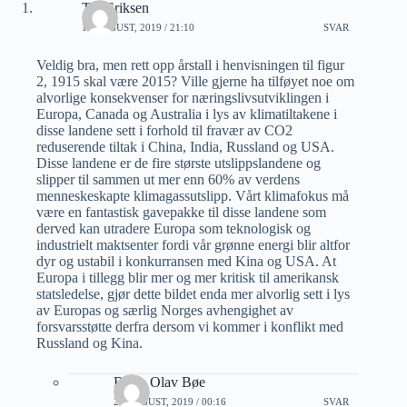
Tor Eriksen
16 AUGUST, 2019 / 21:10
SVAR
Veldig bra, men rett opp årstall i henvisningen til figur
2, 1915 skal være 2015? Ville gjerne ha tilføyet noe om
alvorlige konsekvenser for næringslivsutviklingen i
Europa, Canada og Australia i lys av klimatiltakene i
disse landene sett i forhold til fravær av CO2
reduserende tiltak i China, India, Russland og USA.
Disse landene er de fire største utslippslandene og
slipper til sammen ut mer enn 60% av verdens
menneskeskapte klimagassutslipp. Vårt klimafokus må
være en fantastisk gavepakke til disse landene som
derved kan utradere Europa som teknologisk og
industrielt maktsenter fordi vår grønne energi blir altfor
dyr og ustabil i konkurransen med Kina og USA. At
Europa i tillegg blir mer og mer kritisk til amerikansk
statsledelse, gjør dette bildet enda mer alvorlig sett i lys
av Europas og særlig Norges avhengighet av
forsvarsstøtte derfra dersom vi kommer i konflikt med
Russland og Kina.
Bjørn Olav Bøe
21 AUGUST, 2019 / 00:16
SVAR