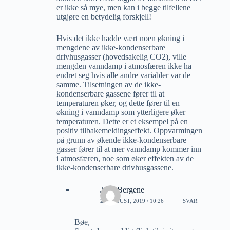
er ikke så mye, men kan i begge tilfellene
utgjøre en betydelig forskjell!
Hvis det ikke hadde vært noen økning i
mengdene av ikke-kondenserbare
drivhusgasser (hovedsakelig CO2), ville
mengden vanndamp i atmosfæren ikke ha
endret seg hvis alle andre variabler var de
samme. Tilsetningen av de ikke-
kondenserbare gassene fører til at
temperaturen øker, og dette fører til en
økning i vanndamp som ytterligere øker
temperaturen. Dette er et eksempel på en
positiv tilbakemeldingseffekt. Oppvarmingen
på grunn av økende ikke-kondenserbare
gasser fører til at mer vanndamp kommer inn
i atmosfæren, noe som øker effekten av de
ikke-kondenserbare drivhusgassene.
Jarle Bergene
20 AUGUST, 2019 / 10:26
SVAR
Bøe,