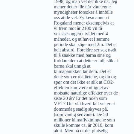
1998, og man vet det ikke nå. Jeg
mener det er ille når våre egne
myndigheter forsøker å innbille
oss at de vet. Fylkesmannen i
Rogaland mener eksempelvis at
vi frem mot år 2100 vil få
vekstsesongen utvidet med 4
måneder, og at havet i samme
periode skal stige med 2m. Det er
helt absurd. Foreldre ser seg nødt
til å snakke med barna sine og
forklare dem at dette er tull, slik at
barna skal unngå at
klimapanikken tar dem. Det er
dette som er realitetene, og du og
spør om det ikke er slik at CO2-
effekten kan være utlignet av
motsatte naturlige effekter over de
siste 20 år? Er det noen som
VET? Det vi i hvert fall vet er at
dommedag stadig skyves på,
(som vanlig sedvane). De 50
millioner klimaflyktningene som
skulle komme ca. år 2010, kom
aldri. Men nå er det plutselig