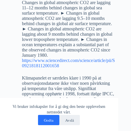
Changes in global atmospheric CO2 are lagging
11–12 months behind changes in global sea
surface temperature. ► Changes in global
atmospheric CO2 are lagging 9.5–10 months
behind changes in global air surface temperature.
► Changes in global atmospheric CO2 are
lagging about 9 months behind changes in global
lower troposphere temperature. ► Changes in
ocean temperatures explain a substantial part of
the observed changes in atmospheric CO2 since
January 1980.
https://www.sciencedirect.com/science/article/pii/S
0921818112001658
Klimapanelet er særdeles klare i 1990 på at
observasjonsdataene ikke viser noen påvirkning
på temperatur fra våre utslipp. Signifikat
oppvarming opphørte i 1998, fortsatt ifølge IPCC,
og skremmingen er det du og visse medier og
politikere som står for, skremming er ikke tema i
Vi bruker infokapsler for å gi deg den beste opplevelsen
noen form i noen hovedrapport, teknisk rapport
nettstedet vårt.
eller vitenskapelig rapport fra IPCC. Er du uenig i
Godta
Avslå
dette, kom med kildehenvisning er du snill.