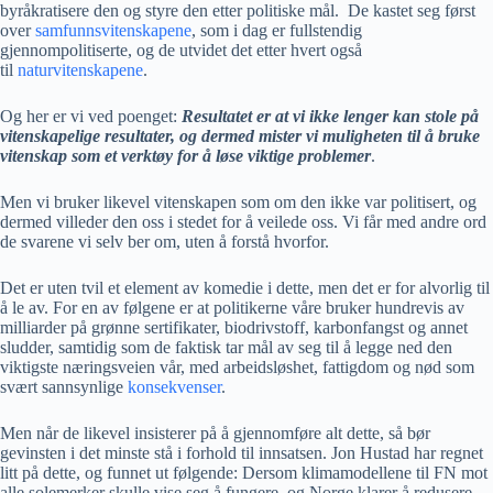
byråkratisere den og styre den etter politiske mål. De kastet seg først
over
samfunnsvitenskapene
, som i dag er fullstendig
gjennompolitiserte, og de utvidet det etter hvert også
til
naturvitenskapene
.
Og her er vi ved poenget:
Resultatet er at vi ikke lenger kan stole på
vitenskapelige resultater, og dermed mister vi muligheten til å bruke
vitenskap som et verktøy for å løse viktige problemer
.
Men vi bruker likevel vitenskapen som om den ikke var politisert, og
dermed villeder den oss i stedet for å veilede oss. Vi får med andre ord
de svarene vi selv ber om, uten å forstå hvorfor.
Det er uten tvil et element av komedie i dette, men det er for alvorlig til
å le av. For en av følgene er at politikerne våre bruker hundrevis av
milliarder på grønne sertifikater, biodrivstoff, karbonfangst og annet
sludder, samtidig som de faktisk tar mål av seg til å legge ned den
viktigste næringsveien vår, med arbeidsløshet, fattigdom og nød som
svært sannsynlige
konsekvenser
.
Men når de likevel insisterer på å gjennomføre alt dette, så bør
gevinsten i det minste stå i forhold til innsatsen. Jon Hustad har regnet
litt på dette, og funnet ut følgende: Dersom klimamodellene til FN mot
alle solemerker skulle vise seg å fungere, og Norge klarer å redusere