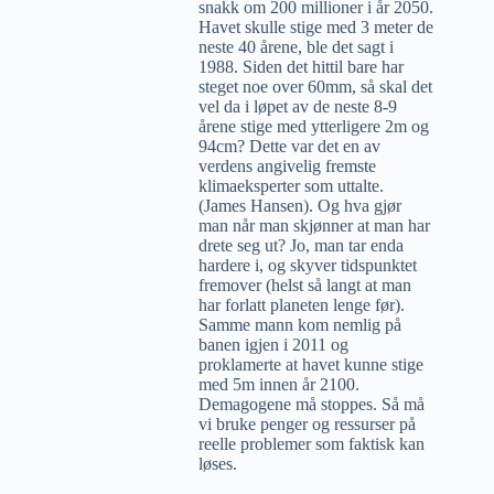
snakk om 200 millioner i år 2050.
Havet skulle stige med 3 meter de
neste 40 årene, ble det sagt i
1988. Siden det hittil bare har
steget noe over 60mm, så skal det
vel da i løpet av de neste 8-9
årene stige med ytterligere 2m og
94cm? Dette var det en av
verdens angivelig fremste
klimaeksperter som uttalte.
(James Hansen). Og hva gjør
man når man skjønner at man har
drete seg ut? Jo, man tar enda
hardere i, og skyver tidspunktet
fremover (helst så langt at man
har forlatt planeten lenge før).
Samme mann kom nemlig på
banen igjen i 2011 og
proklamerte at havet kunne stige
med 5m innen år 2100.
Demagogene må stoppes. Så må
vi bruke penger og ressurser på
reelle problemer som faktisk kan
løses.