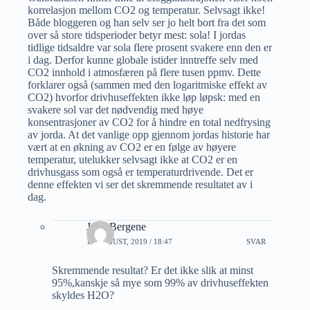
korrelasjon mellom CO2 og temperatur. Selvsagt ikke!
Både bloggeren og han selv ser jo helt bort fra det som
over så store tidsperioder betyr mest: sola! I jordas
tidlige tidsaldre var sola flere prosent svakere enn den er
i dag. Derfor kunne globale istider inntreffe selv med
CO2 innhold i atmosfæren på flere tusen ppmv. Dette
forklarer også (sammen med den logaritmiske effekt av
CO2) hvorfor drivhuseffekten ikke løp løpsk: med en
svakere sol var det nødvendig med høye
konsentrasjoner av CO2 for å hindre en total nedfrysing
av jorda. At det vanlige opp gjennom jordas historie har
vært at en økning av CO2 er en følge av høyere
temperatur, utelukker selvsagt ikke at CO2 er en
drivhusgass som også er temperaturdrivende. Det er
denne effekten vi ser det skremmende resultatet av i
dag.
Jarle Bergene
18 AUGUST, 2019 / 18:47
SVAR
Skremmende resultat? Er det ikke slik at minst
95%,kanskje så mye som 99% av drivhuseffekten
skyldes H2O?