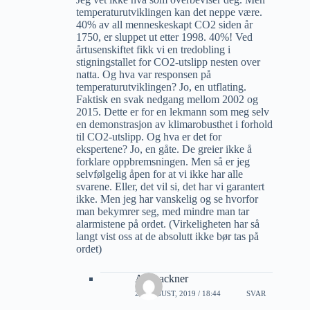
temperaturutviklingen kan det neppe være.
40% av all menneskeskapt CO2 siden år
1750, er sluppet ut etter 1998. 40%! Ved
årtusenskiftet fikk vi en tredobling i
stigningstallet for CO2-utslipp nesten over
natta. Og hva var responsen på
temperaturutviklingen? Jo, en utflating.
Faktisk en svak nedgang mellom 2002 og
2015. Dette er for en lekmann som meg selv
en demonstrasjon av klimarobusthet i forhold
til CO2-utslipp. Og hva er det for
ekspertene? Jo, en gåte. De greier ikke å
forklare oppbremsningen. Men så er jeg
selvfølgelig åpen for at vi ikke har alle
svarene. Eller, det vil si, det har vi garantert
ikke. Men jeg har vanskelig og se hvorfor
man bekymrer seg, med mindre man tar
alarmistene på ordet. (Virkeligheten har så
langt vist oss at de absolutt ikke bør tas på
ordet)
Alf Lackner
23 AUGUST, 2019 / 18:44
SVAR