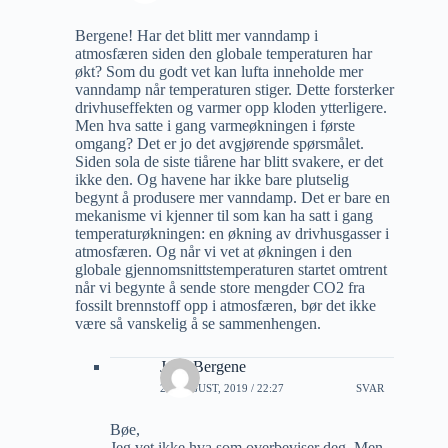
Bergene! Har det blitt mer vanndamp i
atmosfæren siden den globale temperaturen har
økt? Som du godt vet kan lufta inneholde mer
vanndamp når temperaturen stiger. Dette forsterker
drivhuseffekten og varmer opp kloden ytterligere.
Men hva satte i gang varmeøkningen i første
omgang? Det er jo det avgjørende spørsmålet.
Siden sola de siste tiårene har blitt svakere, er det
ikke den. Og havene har ikke bare plutselig
begynt å produsere mer vanndamp. Det er bare en
mekanisme vi kjenner til som kan ha satt i gang
temperaturøkningen: en økning av drivhusgasser i
atmosfæren. Og når vi vet at økningen i den
globale gjennomsnittstemperaturen startet omtrent
når vi begynte å sende store mengder CO2 fra
fossilt brennstoff opp i atmosfæren, bør det ikke
være så vanskelig å se sammenhengen.
Jarle Bergene
21 AUGUST, 2019 / 22:27
SVAR
Bøe,
Jeg vet ikke hva som overbeviser deg. Men