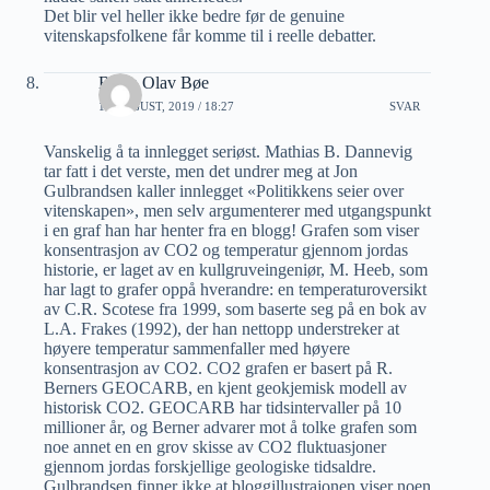
Det blir vel heller ikke bedre før de genuine
vitenskapsfolkene får komme til i reelle debatter.
Bjørn Olav Bøe
18 AUGUST, 2019 / 18:27
SVAR
Vanskelig å ta innlegget seriøst. Mathias B. Dannevig
tar fatt i det verste, men det undrer meg at Jon
Gulbrandsen kaller innlegget «Politikkens seier over
vitenskapen», men selv argumenterer med utgangspunkt
i en graf han har henter fra en blogg! Grafen som viser
konsentrasjon av CO2 og temperatur gjennom jordas
historie, er laget av en kullgruveingeniør, M. Heeb, som
har lagt to grafer oppå hverandre: en temperaturoversikt
av C.R. Scotese fra 1999, som baserte seg på en bok av
L.A. Frakes (1992), der han nettopp understreker at
høyere temperatur sammenfaller med høyere
konsentrasjon av CO2. CO2 grafen er basert på R.
Berners GEOCARB, en kjent geokjemisk modell av
historisk CO2. GEOCARB har tidsintervaller på 10
millioner år, og Berner advarer mot å tolke grafen som
noe annet en en grov skisse av CO2 fluktuasjoner
gjennom jordas forskjellige geologiske tidsaldre.
Gulbrandsen finner ikke at bloggillustrajonen viser noen