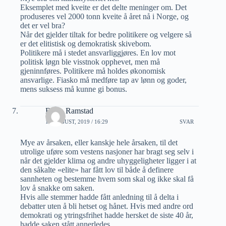
Eksemplet med kveite er det delte meninger om. Det
produseres vel 2000 tonn kveite å året nå i Norge, og
det er vel bra?
Når det gjelder tiltak for bedre politikere og velgere så
er det elitistisk og demokratisk skivebom.
Politikere må i stedet ansvarliggjøres. En lov mot
politisk løgn ble visstnok opphevet, men må
gjeninnføres. Politikere må holdes økonomisk
ansvarlige. Fiasko må medføre tap av lønn og goder,
mens suksess må kunne gi bonus.
Bjorn Ramstad
18 AUGUST, 2019 / 16:29
SVAR
Mye av årsaken, eller kanskje hele årsaken, til det
utrolige uføre som vestens nasjoner har bragt seg selv i
når det gjelder klima og andre uhyggeligheter ligger i at
den såkalte «elite» har fått lov til både å definere
sannheten og bestemme hvem som skal og ikke skal få
lov å snakke om saken.
Hvis alle stemmer hadde fått anledning til å delta i
debatter uten å bli hetset og hånet. Hvis med andre ord
demokrati og ytringsfrihet hadde hersket de siste 40 år,
hadde saken stått annerledes.