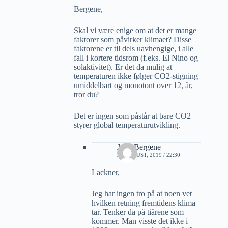
Bergene,
Skal vi være enige om at det er mange
faktorer som påvirker klimaet? Disse
faktorene er til dels uavhengige, i alle
fall i kortere tidsrom (f.eks. El Nino og
solaktivitet). Er det da mulig at
temperaturen ikke følger CO2-stigning
umiddelbart og monotont over 12, år,
tror du?
Det er ingen som påstår at bare CO2
styrer global temperaturutvikling.
Jarle Bergene
23 AUGUST, 2019 / 22:30
Lackner,
Jeg har ingen tro på at noen vet
hvilken retning fremtidens klima
tar. Tenker da på tiårene som
kommer. Man visste det ikke i