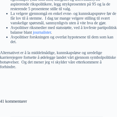
aspirerende rikspolitikere, legg strykprosenten på 95 og la de
resterende 5 prosentene stille til valg.
La velgere gjennomgå en enkel evne- og kunnskapsprøve før de
får lov til å stemme. I dag tar mange velgere stilling til svært
vanskelige spørsmål, sannsynligvis uten å vite hva de gjør.
Avpolitiser riksmedier med statsstøtte, ved å lovfeste partipolitisk
balanse blant
journalister
.
Avpolitiser forskningen og overlat hypotesene til dem som kan
det.
Alternativet er å la middelmådige, kunnskapsløse og uredelige
karrierejegere fortsette å ødelegge landet vårt gjennom symbolpolitiske
botsøvelser. Og det mener jeg vi skylder våre etterkommere å
forhindre.
41 kommentarer