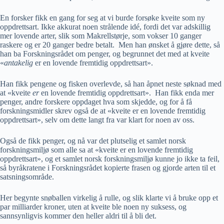
En forsker fikk en gang for seg at vi burde forsøke kveite som ny
oppdrettsart. Ikke akkurat noen strålende idé, fordi det var adskillig
mer lovende arter, slik som Makrellstørje, som vokser 10 ganger
raskere og er 20 ganger bedre betalt. Men han ønsket å gjøre dette, så
han ba Forskningsrådet om penger, og begrunnet det med at kveite
«
antakelig
er en lovende fremtidig oppdrettsart».
Han fikk pengene og fisken overlevde, så han åpnet neste søknad med
at «kveite
er
en lovende fremtidig oppdrettsart». Han fikk enda mer
penger, andre forskere oppdaget hva som skjedde, og for å få
forskningsmidler skrev også de at «kveite er en lovende fremtidig
oppdrettsart», selv om dette langt fra var klart for noen av oss.
Også de fikk penger, og nå var det plutselig et samlet norsk
forskningsmiljø som alle sa at «kveite er en lovende fremtidig
oppdrettsart», og et samlet norsk forskningsmiljø kunne jo ikke ta feil,
så byråkratene i Forskningsrådet kopierte frasen og gjorde arten til et
satsningsområde.
Her begynte snøballen virkelig å rulle, og slik klarte vi å bruke opp et
par milliarder kroner, uten at kveite ble noen ny suksess, og
sannsynligvis kommer den heller aldri til å bli det.