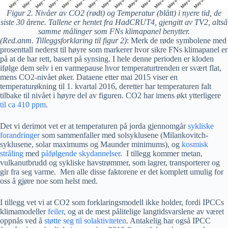
Figur 2. Nivåer av CO2 (rødt) og Temperatur (blått) i nyere tid, de
siste 30 årene. Tallene er hentet fra HadCRUT4, gjengitt av TV2, altså
samme målinger som FNs klimapanel benytter.
(Red.anm. Tilleggsforklaring til figur 2)
: Merk de røde symbolene med
prosenttall nederst til høyre som markerer hvor sikre FNs klimapanel er
på at de har rett, basert på synsing. I hele denne perioden er kloden
ifølge dem selv i en varmepause hvor temperaturtrenden er svært flat,
mens CO2-nivået øker. Dataene etter mai 2015 viser en
temperaturøkning til 1. kvartal 2016, deretter har temperaturen falt
tilbake til nivået i høyre del av figuren. CO2 har imens økt ytterligere
til ca 410 ppm
.
Det vi derimot vet er at temperaturen på jorda gjennomgår
sykliske
forandringer
som sammenfaller med solsyklusene (Milankovitch-
syklusene, solar maximums og Maunder minimums), og
kosmisk
stråling
med
påfølgende skydannelser
. I tillegg kommer metan,
vulkanutbrudd og sykliske havstrømmer, som lagrer, transporterer og
gir fra seg varme. Men alle disse faktorene er det komplett umulig for
oss å gjøre noe som helst med.
I tillegg vet vi at CO2 som forklaringsmodell ikke holder, fordi IPCCs
klimamodeller
feiler
, og at de mest pålitelige langtidsvarslene av været
oppnås ved å
støtte seg til solaktiviteten
. Antakelig har også IPCC