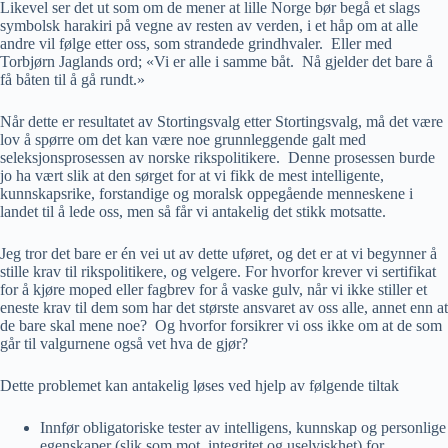
Likevel ser det ut som om de mener at lille Norge bør begå et slags
symbolsk harakiri på vegne av resten av verden, i et håp om at alle
andre vil følge etter oss, som strandede grindhvaler. Eller med
Torbjørn Jaglands ord; «Vi er alle i samme båt. Nå gjelder det bare å
få båten til å gå rundt.»
Når dette er resultatet av Stortingsvalg etter Stortingsvalg, må det være
lov å spørre om det kan være noe grunnleggende galt med
seleksjonsprosessen av norske rikspolitikere. Denne prosessen burde
jo ha vært slik at den sørget for at vi fikk de mest intelligente,
kunnskapsrike, forstandige og moralsk oppegående menneskene i
landet til å lede oss, men så får vi antakelig det stikk motsatte.
Jeg tror det bare er én vei ut av dette uføret, og det er at vi begynner å
stille krav til rikspolitikere, og velgere. For hvorfor krever vi sertifikat
for å kjøre moped eller fagbrev for å vaske gulv, når vi ikke stiller et
eneste krav til dem som har det største ansvaret av oss alle, annet enn at
de bare skal mene noe? Og hvorfor forsikrer vi oss ikke om at de som
går til valgurnene også vet hva de gjør?
Dette problemet kan antakelig løses ved hjelp av følgende tiltak
Innfør obligatoriske tester av intelligens, kunnskap og personlige
egenskaper (slik som mot, integritet og uselviskhet) for