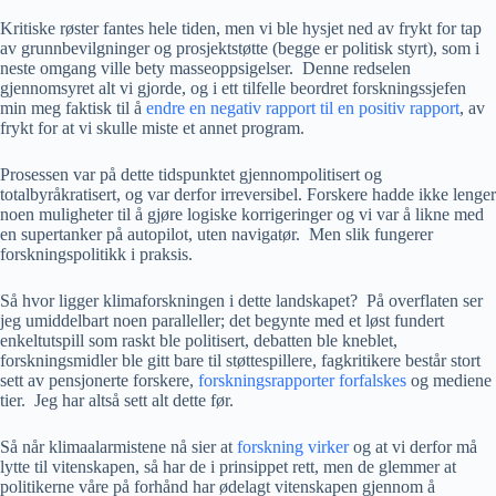
Kritiske røster fantes hele tiden, men vi ble hysjet ned av frykt for tap
av grunnbevilgninger og prosjektstøtte (begge er politisk styrt), som i
neste omgang ville bety masseoppsigelser. Denne redselen
gjennomsyret alt vi gjorde, og i ett tilfelle beordret forskningssjefen
min meg faktisk til å
endre en negativ rapport til en positiv rapport
, av
frykt for at vi skulle miste et annet program.
Prosessen var på dette tidspunktet gjennompolitisert og
totalbyråkratisert, og var derfor irreversibel. Forskere hadde ikke lenger
noen muligheter til å gjøre logiske korrigeringer og vi var å likne med
en supertanker på autopilot, uten navigatør. Men slik fungerer
forskningspolitikk i praksis.
Så hvor ligger klimaforskningen i dette landskapet? På overflaten ser
jeg umiddelbart noen paralleller; det begynte med et løst fundert
enkeltutspill som raskt ble politisert, debatten ble kneblet,
forskningsmidler ble gitt bare til støttespillere, fagkritikere består stort
sett av pensjonerte forskere,
forskningsrapporter forfalskes
og mediene
tier. Jeg har altså sett alt dette før.
Så når klimaalarmistene nå sier at
forskning virker
og at vi derfor må
lytte til vitenskapen, så har de i prinsippet rett, men de glemmer at
politikerne våre på forhånd har ødelagt vitenskapen gjennom å