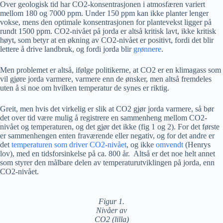
Over geologisk tid har CO2-konsentrasjonen i atmosfæren variert
mellom 180 og 7000 ppm. Under 150 ppm kan ikke planter lenger
vokse, mens den optimale konsentrasjonen for plantevekst ligger på
rundt 1500 ppm. CO2-nivået på jorda er altså kritisk lavt, ikke kritisk
høyt, som betyr at en økning av CO2-nivået er positivt, fordi det blir
lettere å drive landbruk, og fordi jorda blir
grønnere
.
Men problemet er altså, ifølge politikerne, at CO2 er en klimagass som
vil gjøre jorda varmere, varmere enn de ønsker, men altså fremdeles
uten å si noe om hvilken temperatur de synes er riktig.
Greit, men hvis det virkelig er slik at CO2 gjør jorda varmere, så bør
det over tid være mulig å registrere en sammenheng mellom CO2-
nivået og temperaturen, og det gjør det ikke (fig 1 og 2). For det første
er sammenhengen enten fraværende eller negativ, og for det andre er
det
temperaturen som driver CO2-nivået
, og ikke
omvendt
(Henrys
lov), med en tidsforsinkelse på ca. 800 år. Altså er det noe helt annet
som styrer den målbare delen av temperaturutviklingen på jorda, enn
CO2-nivået.
Figur 1.
Nivåer av
CO2 (lilla)