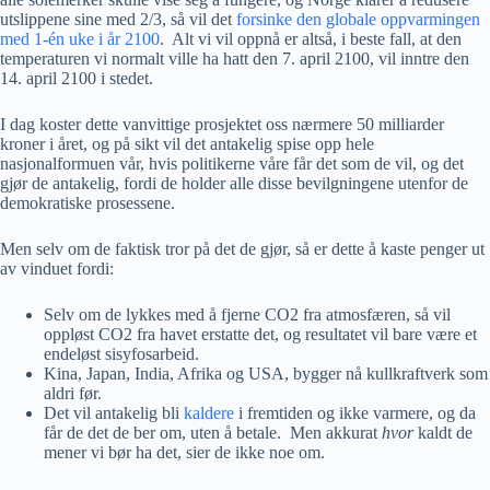
utslippene sine med 2/3, så vil det
forsinke den globale oppvarmingen
med 1-én uke i år 2100
. Alt vi vil oppnå er altså, i beste fall, at den
temperaturen vi normalt ville ha hatt den 7. april 2100, vil inntre den
14. april 2100 i stedet.
I dag koster dette vanvittige prosjektet oss nærmere 50 milliarder
kroner i året, og på sikt vil det antakelig spise opp hele
nasjonalformuen vår, hvis politikerne våre får det som de vil, og det
gjør de antakelig, fordi de holder alle disse bevilgningene utenfor de
demokratiske prosessene.
Men selv om de faktisk tror på det de gjør, så er dette å kaste penger ut
av vinduet fordi:
Selv om de lykkes med å fjerne CO2 fra atmosfæren, så vil
oppløst CO2 fra havet erstatte det, og resultatet vil bare være et
endeløst sisyfosarbeid.
Kina, Japan, India, Afrika og USA, bygger nå kullkraftverk som
aldri før.
Det vil antakelig bli
kaldere
i fremtiden og ikke varmere, og da
får de det de ber om, uten å betale. Men akkurat
hvor
kaldt de
mener vi bør ha det, sier de ikke noe om.