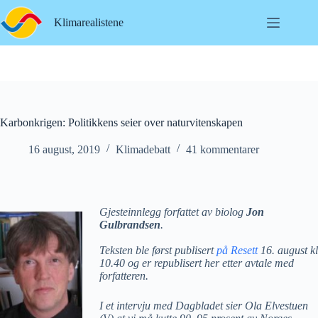
Hopp
til
Klimarealistene
innholdet
Karbonkrigen: Politikkens seier over naturvitenskapen
16 august, 2019
Klimadebatt
41 kommentarer
Gjesteinnlegg forfattet av biolog
Jon
Gulbrandsen
.
Teksten ble først publisert
på Resett
16. august kl
10.40 og er republisert her etter avtale med
forfatteren.
I et intervju med Dagbladet sier Ola Elvestuen