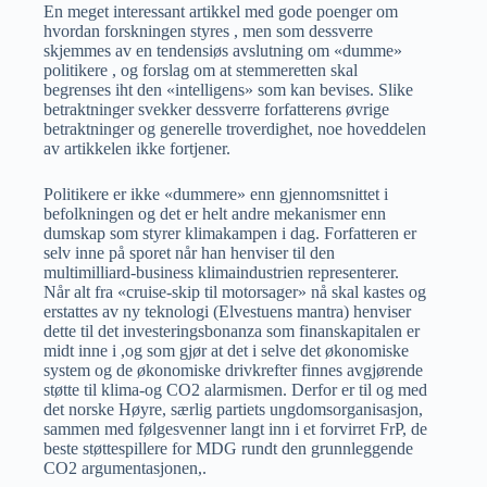
En meget interessant artikkel med gode poenger om
hvordan forskningen styres , men som dessverre
skjemmes av en tendensiøs avslutning om «dumme»
politikere , og forslag om at stemmeretten skal
begrenses iht den «intelligens» som kan bevises. Slike
betraktninger svekker dessverre forfatterens øvrige
betraktninger og generelle troverdighet, noe hoveddelen
av artikkelen ikke fortjener.
Politikere er ikke «dummere» enn gjennomsnittet i
befolkningen og det er helt andre mekanismer enn
dumskap som styrer klimakampen i dag. Forfatteren er
selv inne på sporet når han henviser til den
multimilliard-business klimaindustrien representerer.
Når alt fra «cruise-skip til motorsager» nå skal kastes og
erstattes av ny teknologi (Elvestuens mantra) henviser
dette til det investeringsbonanza som finanskapitalen er
midt inne i ,og som gjør at det i selve det økonomiske
system og de økonomiske drivkrefter finnes avgjørende
støtte til klima-og CO2 alarmismen. Derfor er til og med
det norske Høyre, særlig partiets ungdomsorganisasjon,
sammen med følgesvenner langt inn i et forvirret FrP, de
beste støttespillere for MDG rundt den grunnleggende
CO2 argumentasjonen,.