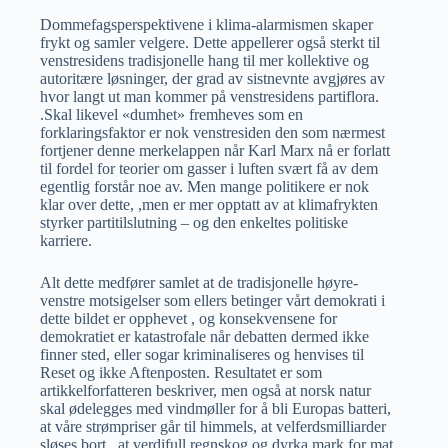
Dommefagsperspektivene i klima-alarmismen skaper
frykt og samler velgere. Dette appellerer også sterkt til
venstresidens tradisjonelle hang til mer kollektive og
autoritære løsninger, der grad av sistnevnte avgjøres av
hvor langt ut man kommer på venstresidens partiflora.
.Skal likevel «dumhet» fremheves som en
forklaringsfaktor er nok venstresiden den som nærmest
fortjener denne merkelappen når Karl Marx nå er forlatt
til fordel for teorier om gasser i luften svært få av dem
egentlig forstår noe av. Men mange politikere er nok
klar over dette, ,men er mer opptatt av at klimafrykten
styrker partitilslutning – og den enkeltes politiske
karriere.
Alt dette medfører samlet at de tradisjonelle høyre-
venstre motsigelser som ellers betinger vårt demokrati i
dette bildet er opphevet , og konsekvensene for
demokratiet er katastrofale når debatten dermed ikke
finner sted, eller sogar kriminaliseres og henvises til
Reset og ikke Aftenposten. Resultatet er som
artikkelforfatteren beskriver, men også at norsk natur
skal ødelegges med vindmøller for å bli Europas batteri,
at våre strømpriser går til himmels, at velferdsmilliarder
sløses bort , at verdifull regnskog og dyrka mark for mat