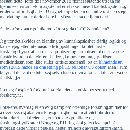
forstått dette, fordi de i november 2018 fjernet følgende utsagn fra
hjemmesiden sin; «klimasystemet er et ikke-lineært kaotisk system og
er derfor uforutsigbart». Utsagnet torpederte med andre ord deres eget
mandat, og kunne derfor ikke bli stående – så de fjernet det.
Så hvorfor støtter politikerne våre seg da til CO2-modellen?
Jeg tror det skyldes en blanding av kunnskapsløshet, dårlig logikk og
karrierejag etter internasjonale toppstillinger, koblet med et
forskningsbyråkrati som er så politisert og komplisert at de selv ikke
forstår hvordan det virker. I tillegg kommer en tungt politisert
medieindustri som ikke stiller kritiske spørsmål, og en
klimaindustri
som i 2015 hadde en omsetning på 1,5 billioner US dollar
. Men i sum
betyr alt dette at de biter seg selv i halen, uten å forstå at det er hva de
faktisk gjør.
La meg forsøke å forklare hvordan dette landskapet ser ut med
forskerøyne.
Forskeres hverdag er en evig kamp om offentlige forskningsmidler for
å overleve, og akademisk nysgjerrighet og kreativitet blir derfor
sekundært – alt dreier seg om å tekkes politikere og
forskningsbyråkrater i Norge og EU. Jeg skal gi et eksempel på
hvordan dette virker i praksis, hentet fra norsk akvakulturforskning.