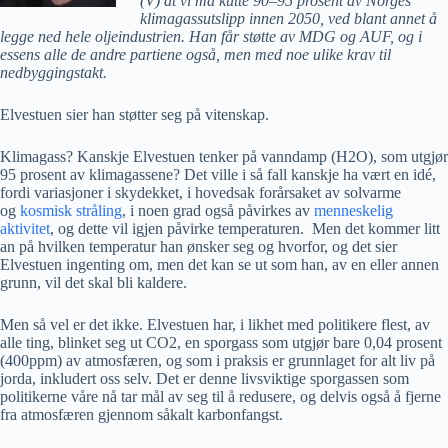
(V) at vi må kutte 90–95 prosent av Norges
klimagassutslipp innen 2050, ved blant annet å
legge ned hele oljeindustrien. Han får støtte av MDG og AUF, og i
essens alle de andre partiene også, men med noe ulike krav til
nedbyggingstakt.
Elvestuen sier han støtter seg på vitenskap.
Klimagass? Kanskje Elvestuen tenker på vanndamp (H2O), som utgjør
95 prosent av klimagassene? Det ville i så fall kanskje ha vært en idé,
fordi variasjoner i skydekket, i hovedsak forårsaket av solvarme
og
kosmisk
stråling
, i noen grad også påvirkes av
menneskelig
aktivitet
, og dette vil igjen påvirke temperaturen. Men det kommer litt
an på hvilken temperatur han ønsker seg og hvorfor, og det sier
Elvestuen ingenting om, men det kan se ut som han, av en eller annen
grunn, vil det skal bli kaldere.
Men så vel er det ikke. Elvestuen har, i likhet med politikere flest, av
alle ting, blinket seg ut CO2, en sporgass som utgjør bare 0,04 prosent
(400ppm) av atmosfæren, og som i praksis er grunnlaget for alt liv på
jorda, inkludert oss selv. Det er denne livsviktige sporgassen som
politikerne våre nå tar mål av seg til å redusere, og delvis også å fjerne
fra atmosfæren gjennom såkalt karbonfangst.