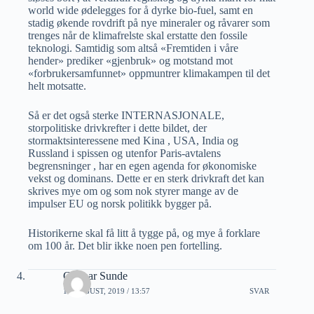
world wide ødelegges for å dyrke bio-fuel, samt en
stadig økende rovdrift på nye mineraler og råvarer som
trenges når de klimafrelste skal erstatte den fossile
teknologi. Samtidig som altså «Fremtiden i våre
hender» prediker «gjenbruk» og motstand mot
«forbrukersamfunnet» oppmuntrer klimakampen til det
helt motsatte.
Så er det også sterke INTERNASJONALE,
storpolitiske drivkrefter i dette bildet, der
stormaktsinteressene med Kina , USA, India og
Russland i spissen og utenfor Paris-avtalens
begrensninger , har en egen agenda for økonomiske
vekst og dominans. Dette er en sterk drivkraft det kan
skrives mye om og som nok styrer mange av de
impulser EU og norsk politikk bygger på.
Historikerne skal få litt å tygge på, og mye å forklare
om 100 år. Det blir ikke noen pen fortelling.
Gunnar Sunde
17 AUGUST, 2019 / 13:57
SVAR