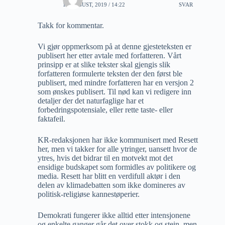
17 AUGUST, 2019 / 14:22
SVAR
Takk for kommentar.
Vi gjør oppmerksom på at denne gjesteteksten er
publisert her etter avtale med forfatteren. Vårt
prinsipp er at slike tekster skal gjengis slik
forfatteren formulerte teksten der den først ble
publisert, med mindre forfatteren har en versjon 2
som ønskes publisert. Til nød kan vi redigere inn
detaljer der det naturfaglige har et
forbedringspotensiale, eller rette taste- eller
faktafeil.
KR-redaksjonen har ikke kommunisert med Resett
her, men vi takker for alle ytringer, uansett hvor de
ytres, hvis det bidrar til en motvekt mot det
ensidige budskapet som formidles av politikere og
media. Resett har blitt en verdifull aktør i den
delen av klimadebatten som ikke domineres av
politisk-religiøse kannestøperier.
Demokrati fungerer ikke alltid etter intensjonene
og enkelte ganger går det over stokk og stein, men