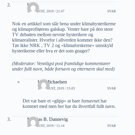
Ulf
16 AUGUST, 2019 / 21:47
SVAR
Nok en artikkel som slår bena under klimahysterikerne
og klimaprofitørens galskap. Venter bare på den store
TV debatten mellom nevnte hysterikere og
klimarealister. Hvorfor i allverden kommer ikke den?
Tør ikke NRK , TV 2 og «klimaforskerne» unnskyld
hysterikerne eller hva er det som gnager?
(Moderator: Vennligst post framtidige kommentarer
under fullt navn, både fornavn og etternavn skal med)
Ulf Michaelsen
17 AUGUST, 2019 / 15:03
SVAR
Det var bare et «glipp» at bare fornavnet har
kommet med men her har du ihvertfall fullt navn.
Mathias B. Dannevig
17 AUGUST, 2019 / 11:14
SVAR