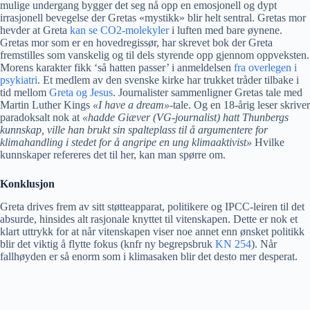
mulige undergang bygger det seg nå opp en emosjonell og dypt
irrasjonell bevegelse der Gretas «mystikk» blir helt sentral. Gretas mor
hevder at Greta
kan se CO2-molekyler
i luften med bare øynene.
Gretas mor som er en hovedregissør, har skrevet bok der Greta
fremstilles som vanskelig og til dels styrende opp gjennom oppveksten.
Morens karakter fikk ‘så hatten passer’ i anmeldelsen
fra overlegen i
psykiatri
. Et medlem av den svenske kirke har trukket tråder tilbake i
tid mellom
Greta og Jesus
. Journalister sammenligner Gretas tale med
Martin Luther Kings
«I have a dream»
-tale. Og en 18-årig leser skriver
paradoksalt nok at
«hadde Giæver (VG-journalist) hatt Thunbergs
kunnskap, ville han brukt sin spalteplass til å argumentere for
klimahandling i stedet for å angripe en ung klimaaktivist»
Hvilke
kunnskaper refereres det til her, kan man spørre om.
Konklusjon
Greta drives frem av sitt støtteapparat, politikere og IPCC-leiren til det
absurde, hinsides alt rasjonale knyttet til vitenskapen. Dette er nok et
klart uttrykk for at når vitenskapen viser noe annet enn ønsket politikk
blir det viktig å flytte fokus (knfr ny begrepsbruk
KN 254
). Når
fallhøyden er så enorm som i klimasaken blir det desto mer desperat.