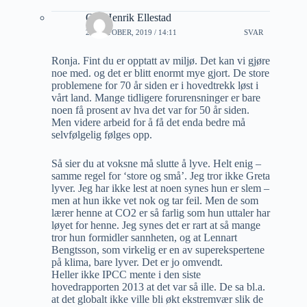
Ole Henrik Ellestad
21 OKTOBER, 2019 / 14:11
SVAR
Ronja. Fint du er opptatt av miljø. Det kan vi gjøre
noe med. og det er blitt enormt mye gjort. De store
problemene for 70 år siden er i hovedtrekk løst i
vårt land. Mange tidligere forurensninger er bare
noen få prosent av hva det var for 50 år siden.
Men videre arbeid for å få det enda bedre må
selvfølgelig følges opp.
Så sier du at voksne må slutte å lyve. Helt enig –
samme regel for ‘store og små’. Jeg tror ikke Greta
lyver. Jeg har ikke lest at noen synes hun er slem –
men at hun ikke vet nok og tar feil. Men de som
lærer henne at CO2 er så farlig som hun uttaler har
løyet for henne. Jeg synes det er rart at så mange
tror hun formidler sannheten, og at Lennart
Bengtsson, som virkelig er en av superekspertene
på klima, bare lyver. Det er jo omvendt.
Heller ikke IPCC mente i den siste
hovedrapporten 2013 at det var så ille. De sa bl.a.
at det globalt ikke ville bli økt ekstremvær slik de