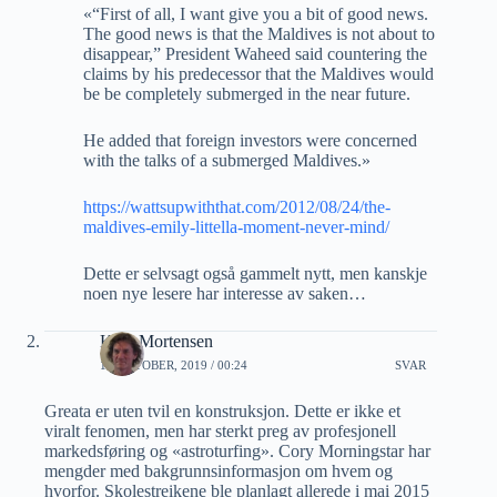
«“First of all, I want give you a bit of good news.
The good news is that the Maldives is not about to
disappear,” President Waheed said countering the
claims by his predecessor that the Maldives would
be be completely submerged in the near future.
He added that foreign investors were concerned
with the talks of a submerged Maldives.»
https://wattsupwiththat.com/2012/08/24/the-
maldives-emily-littella-moment-never-mind/
Dette er selvsagt også gammelt nytt, men kanskje
noen nye lesere har interesse av saken…
Ketil Mortensen
14 OKTOBER, 2019 / 00:24
SVAR
Greata er uten tvil en konstruksjon. Dette er ikke et
viralt fenomen, men har sterkt preg av profesjonell
markedsføring og «astroturfing». Cory Morningstar har
mengder med bakgrunnsinformasjon om hvem og
hvorfor. Skolestreikene ble planlagt allerede i mai 2015