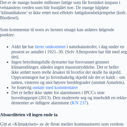
Det er de mange hundre millioner fattige som får forsinket innpass i
velstandens verden som blir frastjålet noe. De mange håpløse
‘klimatiltakene’ er ikke rettet mot effektiv fattigdomsbekjempelse (knfr.
Biodiesel).
Som kommentar til noen av hennes utsagn kan anføres følgende
punkter:
Aldri før har
færre omkommet
i naturkatastrofer, i dag under en
prosent av antallet i 1921–30. (Selv Aftenposten har fått med seg
det).
Ingen betydningsfulle dyrearter har forsvunnet grunnet
klimaendringer, således ingen masseutryddelse. Det er heller
ikke anført noen reelle årsaker til hvorfor det skulle ha skjedd.
Oppvarmingen har jo hovedsakelig skjedd når det er kaldt – om
natten, vinteren og mot høyere breddegrader (unntatt Antarktis).
Se forøvrig
omtale med kommentarer
Det er heller ikke støtte for alarmismen i IPCCs siste
hovedrappoprt (2013). Den modererte seg og inneholdt en rekke
dementier av tidligere alarmisme (
KN 237
).
Absurditeten vil ingen ende ta
Gitt at «Klimakrisen» av de fleste medier kommuniseres som verdens