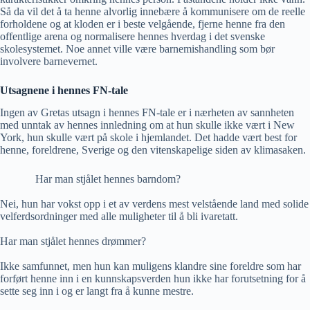
Så da vil det å ta henne alvorlig innebære å kommunisere om de reelle
forholdene og at kloden er i beste velgående, fjerne henne fra den
offentlige arena og normalisere hennes hverdag i det svenske
skolesystemet. Noe annet ville være barnemishandling som bør
involvere barnevernet.
Utsagnene i hennes FN-tale
Ingen av Gretas utsagn i hennes FN-tale er i nærheten av sannheten
med unntak av hennes innledning om at hun skulle ikke vært i New
York, hun skulle vært på skole i hjemlandet. Det hadde vært best for
henne, foreldrene, Sverige og den vitenskapelige siden av klimasaken.
Har man stjålet hennes barndom?
Nei, hun har vokst opp i et av verdens mest velstående land med solide
velferdsordninger med alle muligheter til å bli ivaretatt.
Har man stjålet hennes drømmer?
Ikke samfunnet, men hun kan muligens klandre sine foreldre som har
forført henne inn i en kunnskapsverden hun ikke har forutsetning for å
sette seg inn i og er langt fra å kunne mestre.