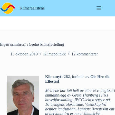
Hopp
til
Klimarealistene
innholdet
Ingen sannheter i Gretas klimafortelling
13 oktober, 2019
Klimapolitikk
12 kommentarer
Klimanytt 262
, forfattet av
Ole Henrik
Ellestad
Mediene har tatt helt av etter et velregissert
klimainnlegg av Greta Thunberg i FNs
hovedforsamling. IPCC-leiren satser på
16-åringens alarmisme. Vitenskap fra
hennes landsmann, Lennart Bengtsson om
at det langt fra er noen klimakrise,