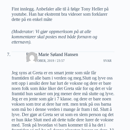
Fint innlegg. Anbefaler alle til å følge Tony Heller på
youtube. Han har ekstremt bra videoer som forklarer
dette på en enkel måte
(Moderator: Vi gjør oppmerksom på at alle
kommentarer skal postes med både fornavn og
etternavn).
Ronja Marie Søland Hansen
19 OKTOBER, 2019 / 23:57
SVAR
Jeg syns at Greta er en smart jente som står får
framtiden til alle barn i verden og meg.Slutt og lyve oss
rett opp i ansikt dere har lurt de voksne og dere er bare
noen folk som ikke liker det Greta står for og det er vår
framtid hun sanker om jeg mener dere må slutte og lyve.
Jeg er en jente som går i 7 klasse. og dere er bare noen
voksen som tror at dere har rett. men tenk på oss barna
som må bo i denne verden i mange år fram i tid. Slutt å
lyve. Der gjør at Greta ser ut som en slem person og det
er hun ikke Slutt med alt dette tulle dere lurer de voksne
med. Tenk på hvordan vi barn kommer til å ha det i