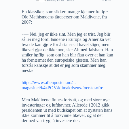
En klassiker, som sikkert mange kjenner fra før:
Ole Mathismoens tåreperser om Maldivene, fra
2007:
«— Nei, jeg er ikke sint. Men jeg er trist. Jeg blir
så lei meg fordi landene i Europa og Amerika vet
hva de kan gjøre for å stanse at havet stiger, men
likevel gjør de ikke noe, sier Ahmed Jaisham. Han
smiler høflig, som om han blir flau over at han kan
ha fornærmet den europeiske gjesten. Men han
forstår kanskje at det er jeg som skammer meg
mest.»
https://www.aftenposten.no/a-
magasinet/i/4zPOV/klimakrisens-foerste-ofre
Men Maldivene finnes fortsatt, og med store nye
investeringer og lufthavner. Allerede i 2012 gikk
presidenten ut med budskapet om at øystaten hans
ikke kommer til å forsvinne likevel, og at det
dermed var trygt å investere der: