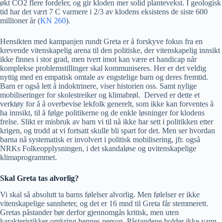
økt CO2 flere fordeler, og gir kloden mer solid plantevekst. I geologisk
tid har det vært 7 C varmere i 2/3 av klodens eksistens de siste 600
millioner år (
KN 260
).
Hensikten med kampanjen rundt Greta er å forskyve fokus fra en
krevende vitenskapelig arena til den politiske, der vitenskapelig innsikt
ikke finnes i stor grad, men tvert imot kan være et handicap når
komplekse problemstillinger skal kommuniseres. Her er det veldig
nyttig med en empatisk omtale av engstelige barn og deres fremtid.
Barn er også lett å indoktrinere, viser historien oss. Samt nylige
mobiliseringer for skolestreiker og klimabrøl. Derved er dette et
verktøy for å å overbevise lekfolk generelt, som ikke kan forventes å
ha innsikt, til å følge politikerne og de enkle løsninger for klodens
frelse. Slikt er misbruk av barn vi til nå ikke har sett i politikken etter
krigen, og trodd at vi fortsatt skulle bli spart for det. Men ser hvordan
barna nå systematisk er involvert i politisk mobilisering, jfr. også
NRKs Folkeopplysningen, i det skandaløse og uvitenskapelige
klimaprogrammet.
Skal Greta tas alvorlig?
Vi skal så absolutt ta barns følelser alvorlig. Men følelser er ikke
vitenskapelige sannheter, og det er 16 mnd til Greta får stemmerett.
Gretas påstander bør derfor gjennomgås kritisk, men uten
karakteristikker omkring hennes person. Påstandene holder ikke vann.