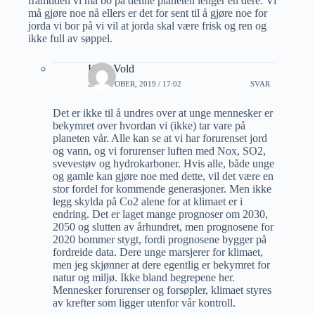
framtiden vi må bo på denne planeten lenger en dere. Vi
må gjøre noe nå ellers er det for sent til å gjøre noe for
jorda vi bor på vi vil at jorda skal være frisk og ren og
ikke full av søppel.
Knut Vold
20 OKTOBER, 2019 / 17:02
SVAR
Det er ikke til å undres over at unge mennesker er
bekymret over hvordan vi (ikke) tar vare på
planeten vår. Alle kan se at vi har forurenset jord
og vann, og vi forurenser luften med Nox, SO2,
svevestøv og hydrokarboner. Hvis alle, både unge
og gamle kan gjøre noe med dette, vil det være en
stor fordel for kommende generasjoner. Men ikke
legg skylda på Co2 alene for at klimaet er i
endring. Det er laget mange prognoser om 2030,
2050 og slutten av århundret, men prognosene for
2020 bommer stygt, fordi prognosene bygger på
fordreide data. Dere unge marsjerer for klimaet,
men jeg skjønner at dere egentlig er bekymret for
natur og miljø. Ikke bland begrepene her.
Mennesker forurenser og forsøpler, klimaet styres
av krefter som ligger utenfor vår kontroll.