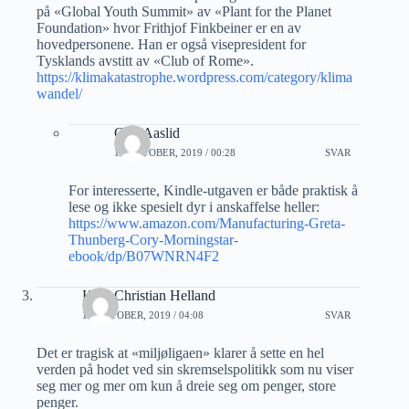
på «Global Youth Summit» av «Plant for the Planet
Foundation» hvor Frithjof Finkbeiner er en av
hovedpersonene. Han er også visepresident for
Tysklands avstitt av «Club of Rome».
https://klimakatastrophe.wordpress.com/category/klima
wandel/
Geir Aaslid
14 OKTOBER, 2019 / 00:28
SVAR
For interesserte, Kindle-utgaven er både praktisk å
lese og ikke spesielt dyr i anskaffelse heller:
https://www.amazon.com/Manufacturing-Greta-
Thunberg-Cory-Morningstar-
ebook/dp/B07WNRN4F2
Kjell Christian Helland
14 OKTOBER, 2019 / 04:08
SVAR
Det er tragisk at «miljøligaen» klarer å sette en hel
verden på hodet ved sin skremselspolitikk som nu viser
seg mer og mer om kun å dreie seg om penger, store
penger.