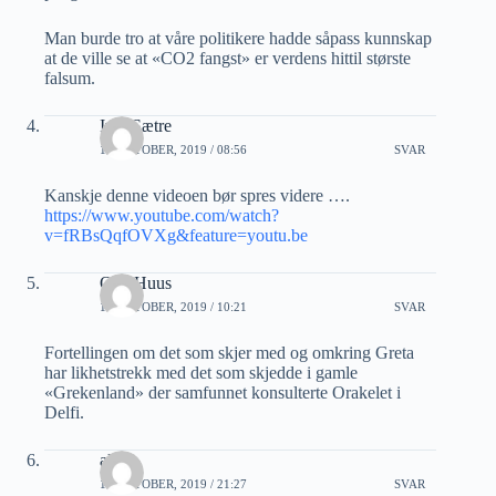
Man burde tro at våre politikere hadde såpass kunnskap
at de ville se at «CO2 fangst» er verdens hittil største
falsum.
Ivar Sætre
14 OKTOBER, 2019 / 08:56
SVAR
Kanskje denne videoen bør spres videre ….
https://www.youtube.com/watch?
v=fRBsQqfOVXg&feature=youtu.be
Ove Huus
14 OKTOBER, 2019 / 10:21
SVAR
Fortellingen om det som skjer med og omkring Greta
har likhetstrekk med det som skjedde i gamle
«Grekenland» der samfunnet konsulterte Orakelet i
Delfi.
alex
14 OKTOBER, 2019 / 21:27
SVAR