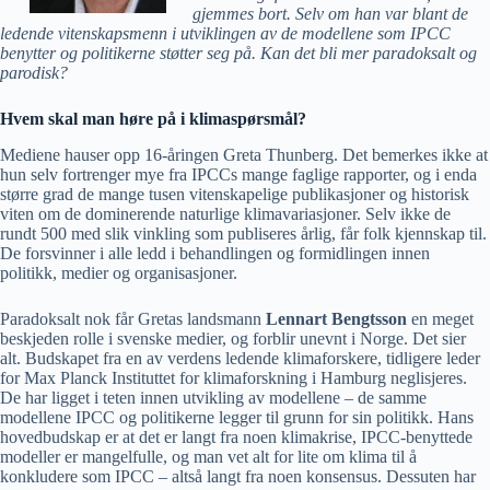
gjemmes bort. Selv om han var blant de
ledende vitenskapsmenn i utviklingen av de modellene som IPCC
benytter og politikerne støtter seg på. Kan det bli mer paradoksalt og
parodisk?
Hvem skal man høre på i klimaspørsmål?
Mediene hauser opp 16-åringen Greta Thunberg. Det bemerkes ikke at
hun selv fortrenger mye fra IPCCs mange faglige rapporter, og i enda
større grad de mange tusen vitenskapelige publikasjoner og historisk
viten om de dominerende naturlige klimavariasjoner. Selv ikke de
rundt 500 med slik vinkling som publiseres årlig, får folk kjennskap til.
De forsvinner i alle ledd i behandlingen og formidlingen innen
politikk, medier og organisasjoner.
Paradoksalt nok får Gretas landsmann
Lennart Bengtsson
en meget
beskjeden rolle i svenske medier, og forblir unevnt i Norge. Det sier
alt. Budskapet fra en av verdens ledende klimaforskere, tidligere leder
for Max Planck Instituttet for klimaforskning i Hamburg neglisjeres.
De har ligget i teten innen utvikling av modellene – de samme
modellene IPCC og politikerne legger til grunn for sin politikk. Hans
hovedbudskap er at det er langt fra noen klimakrise, IPCC-benyttede
modeller er mangelfulle, og man vet alt for lite om klima til å
konkludere som IPCC – altså langt fra noen konsensus. Dessuten har