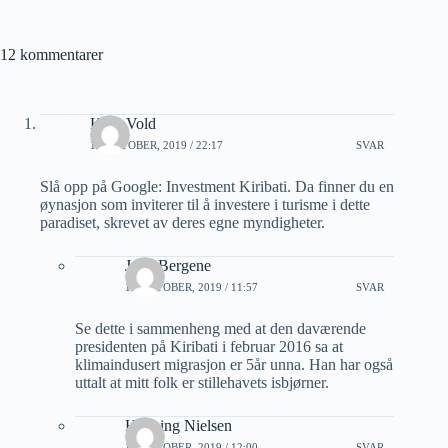
12 kommentarer
Knut Vold
13 OKTOBER, 2019 / 22:17
SVAR
Slå opp på Google: Investment Kiribati. Da finner du en
øynasjon som inviterer til å investere i turisme i dette
paradiset, skrevet av deres egne myndigheter.
Jarle Bergene
14 OKTOBER, 2019 / 11:57
SVAR
Se dette i sammenheng med at den daværende
presidenten på Kiribati i februar 2016 sa at
klimaindusert migrasjon er 5år unna. Han har også
uttalt at mitt folk er stillehavets isbjørner.
Henning Nielsen
14 OKTOBER, 2019 / 12:00
SVAR