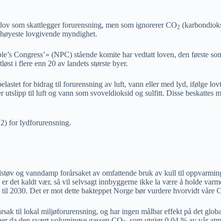
n lov som skattlegger forurensning, men som ignorerer CO
(karbondioksi
2
ts høyeste lovgivende myndighet.
e’s Congress’» (NPC) stående komite har vedtatt loven, den første som 
øst i flere enn 20 av landets største byer.
belastet for bidrag til forurensning av luft, vann eller med lyd, ifølge 
er utslipp til luft og vann som svoveldioksid og sulfitt. Disse beskatte
2) for lydforurensning.
ullstøv og vanndamp forårsaket av omfattende bruk av kull til oppvarmi
n er det kaldt vær, så vil selvsagt innbyggerne ikke la være å holde va
am til 2030. Det er mot dette bakteppet Norge bør vurdere hvorvidt våre
årsak til lokal miljøforurensning, og har ingen målbar effekt på det glo
er da den svært voluminøse gassen CO
, som utgjør 0,04 % av vår a