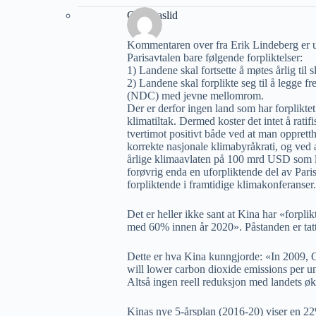
Geir Aaslid
Kommentaren over fra Erik Lindeberg er ut
Parisavtalen bare følgende forpliktelser:
1) Landene skal fortsette å møtes årlig til s
2) Landene skal forplikte seg til å legge fr
(NDC) med jevne mellomrom.
Der er derfor ingen land som har forpliktet
klimatiltak. Dermed koster det intet å ratifi
tvertimot positivt både ved at man oppretth
korrekte nasjonale klimabyråkrati, og ved
årlige klimaavlaten på 100 mrd USD som la
forøvrig enda en uforpliktende del av Pari
forpliktende i framtidige klimakonferanser.
Det er heller ikke sant at Kina har «forplik
med 60% innen år 2020». Påstanden er tatt r
Dette er hva Kina kunngjorde: «In 2009, C
will lower carbon dioxide emissions per 
Altså ingen reell reduksjon med landets ø
Kinas nye 5-årsplan (2016-20) viser en 22%