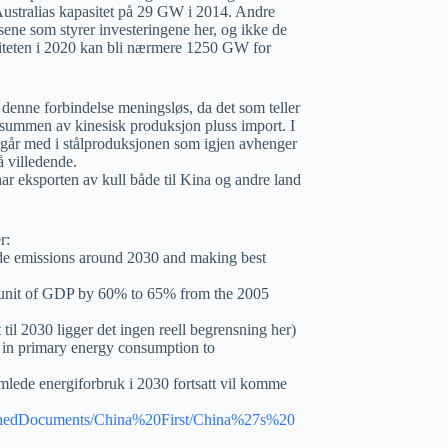
ustralias kapasitet på 29 GW i 2014. Andre
nsene som styrer investeringene her, og ikke de
siteten i 2020 kan bli nærmere 1250 GW for
 denne forbindelse meningsløs, da det som teller
på summen av kinesisk produksjon pluss import. I
 går med i stålproduksjonen som igjen avhenger
å villedende.
har eksporten av kull både til Kina og andre land
r:
ide emissions around 2030 and making best
r unit of GDP by 60% to 65% from the 2005
til 2030 ligger det ingen reell begrensning her)
ls in primary energy consumption to
mlede energiforbruk i 2030 fortsatt vil komme
lishedDocuments/China%20First/China%27s%20