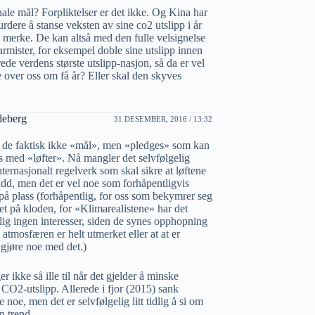
ale mål? Forpliktelser er det ikke. Og Kina har
 vurdere å stanse veksten av sine co2 utslipp i år
 merke. De kan altså med den fulle velsignelse
armister, for eksempel doble sine utslipp innen
rede verdens største utslipp-nasjon, så da er vel
e over oss om få år? Eller skal den skyves
deberg
31 DESEMBER, 2016 / 13:32
sa de faktisk ikke «mål», men «pledges» som kan
s med «løfter». Nå mangler det selvfølgelig
nternasjonalt regelverk som skal sikre at løftene
ridd, men det er vel noe som forhåpentligvis
å plass (forhåpentlig, for oss som bekymrer seg
et på kloden, for «Klimarealistene» har det
lig ingen interesser, siden de synes opphopning
atmosfæren er helt utmerket eller at at er
 gjøre noe med det.)
er ikke så ille til når det gjelder å minske
 CO2-utslipp. Allerede i fjor (2015) sank
e noe, men det er selvfølgelig litt tidlig å si om
en trend