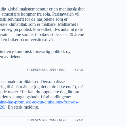
tidig global makstemperatur er en meningsløshet,
 atmosfære kommer fra sola. Parisavtalen vil
isk selvmord for de nasjonene som er
aterale klimatiltak som er målbare. Målbarhet i
r seg på politisk korrekthet, dvs antar at økte
ratur – noe som er tilbakevist de siste 20 årene
 lærebøker på universitetsnivå.
ører en økonomisk forsvarlig politikk og
en av delene.
31 DESEMBER, 2016 / 10:20
SVAR
nasjonale forpliktelser. Dersom disse
kelig til å nå målene (og det er de ikke ennå), må
gende møter. Her kan du oppdatere deg litt om
om deres «inngangsbud» i forhandlingene:
ina-has-promised-to-cut-emissions-from-its-
20/
. En sterk melding.
31 DESEMBER, 2016 / 10:49
SVAR