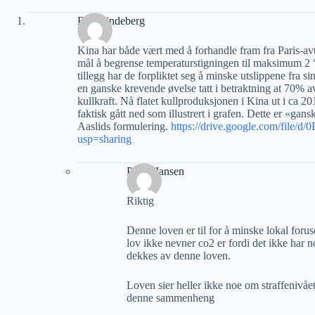
Erik Lindeberg
Kina har både vært med å forhandle fram fra Paris-avta
mål å begrense temperaturstigningen til maksimum 2 °
tillegg har de forpliktet seg å minske utslippene fra 
en ganske krevende øvelse tatt i betraktning at 70% av
kullkraft. Nå flatet kullproduksjonen i Kina ut i ca 2
faktisk gått ned som illustrert i grafen. Dette er «gan
Aaslids formulering.
https://drive.google.com/fi
usp=sharing
Petter Jansen
Riktig
Denne loven er til for å minske lokal forus
lov ikke nevner co2 er fordi det ikke har 
dekkes av denne loven.
Loven sier heller ikke noe om straffenivået 
denne sammenheng