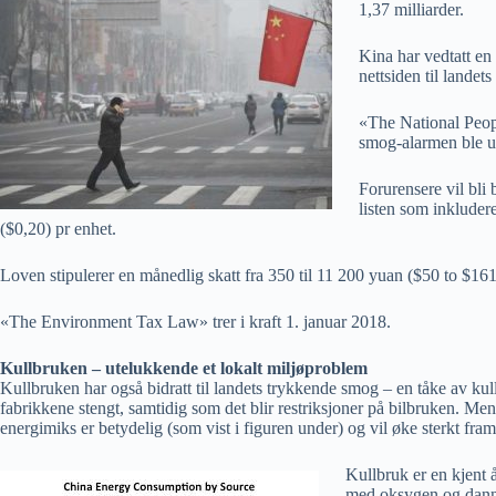
1,37 milliarder.
Kina har vedtatt e
nettsiden til lande
«The National Peopl
smog-alarmen ble utl
Forurensere vil bli 
listen som inkluder
($0,20) pr enhet.
Loven stipulerer en månedlig skatt fra 350 til 11 200 yuan ($50 to $161
«The Environment Tax Law» trer i kraft 1. januar 2018.
Kullbruken – utelukkende et lokalt miljøproblem
Kullbruken har også bidratt til landets trykkende smog – en tåke av k
fabrikkene stengt, samtidig som det blir restriksjoner på bilbruken. Me
energimiks er betydelig (som vist i figuren under) og vil øke sterkt fr
Kullbruk er en kjent 
med oksygen og dann