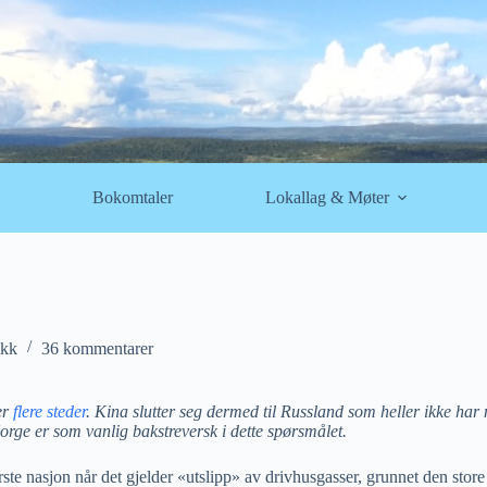
Bokomtaler
Lokallag & Møter
ikk
36 kommentarer
er
flere steder
. Kina slutter seg dermed til Russland som heller ikke har n
rge er som vanlig bakstreversk i dette spørsmålet.
ste nasjon når det gjelder «utslipp» av drivhusgasser, grunnet den store