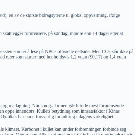
d), en av de største bidragsyterne til global oppvarming, ifølge
skattlegger forurensere, på søndag, mindre enn 14 dager etter at
lovteksten som er å lese på NPCs offisielle nettside. Men CO
står ikke på
2
s med rater som starter med henholdsvis 1,2 yuan ($0,17) og 1,4 yuan
ng og matlagning.
Når smog-alarmen går blir de mest forurensende
rmen oppe innendørs. Kullets betydning som innsatsfaktor i Kinas
 CO
-tiltak har noen forsvarlig forankring i dagens virkelighet.
2
bale klimaet. Karbonet i kullet kan under forbrenningen forbinde seg
tmosfære. Mindre enn 4 % av atmosfærisk CO
har sin opprinnelse i vår