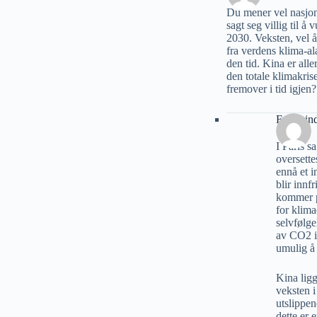
Du mener vel nasjon
sagt seg villig til å
2030. Veksten, vel å
fra verdens klima-al
den tid. Kina er alle
den totale klimakris
fremover i tid igjen?
Erik Lin
I Paris 
oversette
ennå et i
blir innf
kommer p
for klima
selvfølge
av CO2 i 
umulig å
Kina ligg
veksten i
utslippen
dette er 