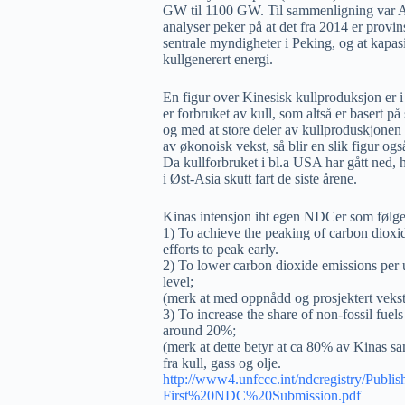
GW til 1100 GW. Til sammenligning var A
analyser peker på at det fra 2014 er provi
sentrale myndigheter i Peking, og at kapa
kullgenerert energi.
En figur over Kinesisk kullproduksjon er i
er forbruket av kull, som altså er basert 
og med at store deler av kullproduskjonen
av økonoisk vekst, så blir en slik figur ogs
Da kullforbruket i bl.a USA har gått ned, 
i Øst-Asia skutt fart de siste årene.
Kinas intensjon iht egen NDCer som følge
1) To achieve the peaking of carbon diox
efforts to peak early.
2) To lower carbon dioxide emissions pe
level;
(merk at med oppnådd og prosjektert vekst 
3) To increase the share of non-fossil fue
around 20%;
(merk at dette betyr at ca 80% av Kinas sa
fra kull, gass og olje.
http://www4.unfccc.int/ndcregistry/Pub
First%20NDC%20Submission.pdf