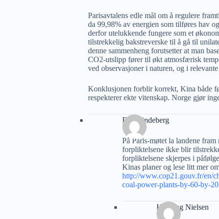
Parisavtalens edle mål om å regulere fram
da 99,98% av energien som tilføres hav og
derfor utelukkende fungere som et økonom
tilstrekkelig bakstreverske til å gå til unil
denne sammenheng forutsetter at man basere
CO2-utslipp fører til økt atmosfærisk tempe
ved observasjoner i naturen, og i relevante
Konklusjonen forblir korrekt, Kina både f
respekterer ekte vitenskap. Norge gjør ing
Erik Lindeberg
På Paris-møtet la landene fram 
forpliktelsene ikke blir tilstrek
forpliktelsene skjerpes i påføl
Kinas planer og lese litt mer 
http://www.cop21.gouv.fr/en/ch
coal-power-plants-by-60-by-20
Henning Nielsen