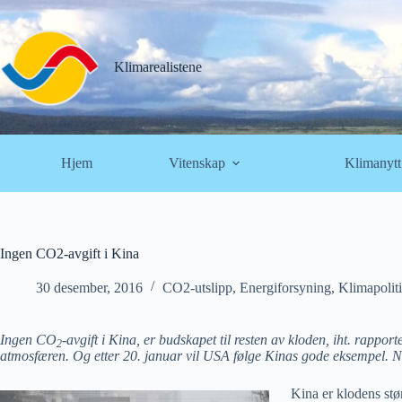
Hopp
til
innholdet
Klimarealistene
Hjem
Vitenskap
Klimanytt
Ingen CO2-avgift i Kina
30 desember, 2016
CO2-utslipp
,
Energiforsyning
,
Klimapolit
Ingen CO
-avgift i Kina, er budskapet til resten av kloden, iht. rapport
2
atmosfæren. Og etter 20. januar vil USA følge Kinas gode eksempel. No
Kina er klodens stør