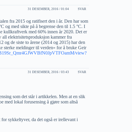
31 DESEMBER, 2016 / 01:04
SVAR
len fra 2015 og ratifisert den i år. Den har som
C og med sikte på å begrense den til 1.5 °C. I
sine kullkraftverk med 60% innen år 2020. Det er
 all elektrisitetsproduksjon kammer fra
012 og de siste to årene (2014 og 2015) har den
ske sterke meldinger til verden» for å bruke Geir
le/d/0B19Sr_Qmr4GJWVBfN0JpVTFOamM/view?
31 DESEMBER, 2016 / 03:43
SVAR
ensing som det står i artikkelen. Men at en slik
noe med lokal forusensing å gjøre som altså
for sykkeltyver, da det også er irellevant i