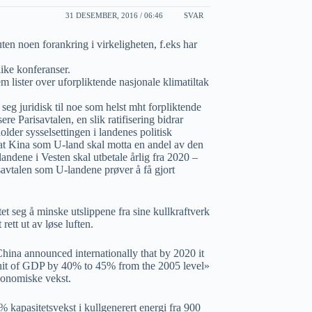
31 DESEMBER, 2016 / 06:46
SVAR
en noen forankring i virkeligheten, f.eks har
like konferanser.
em lister over uforpliktende nasjonale klimatiltak
 seg juridisk til noe som helst mht forpliktende
sere Parisavtalen, en slik ratifisering bidrar
older sysselsettingen i landenes politisk
 at Kina som U-land skal motta en andel av den
ndene i Vesten skal utbetale årlig fra 2020 –
savtalen som U-landene prøver å få gjort
tet seg å minske utslippene fra sine kullkraftverk
ett ut av løse luften.
hina announced internationally that by 2020 it
unit of GDP by 40% to 45% from the 2005 level»
konomiske vekst.
 kapasitetsvekst i kullgenerert energi fra 900