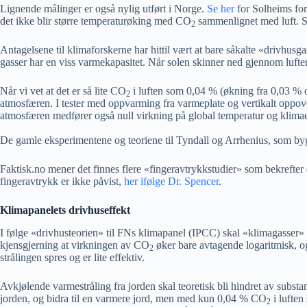
Lignende målinger er også nylig utført i Norge.
Se her
for Solheims fo
det ikke blir større temperaturøking med CO
sammenlignet med luft. S
2
Antagelsene til klimaforskerne har hittil vært at bare såkalte «drivhusg
gasser har en viss varmekapasitet. Når solen skinner ned gjennom luften
Når vi vet at det er så lite CO
i luften som 0,04 % (økning fra 0,03 %
2
atmosfæren. I tester med oppvarming fra varmeplate og vertikalt oppove
atmosfæren medfører også null virkning på global temperatur og klima
De gamle eksperimentene og teoriene til Tyndall og Arrhenius, som byg
Faktisk.no mener det finnes flere «fingeravtrykkstudier» som bekrefter
fingeravtrykk er ikke påvist,
her ifølge Dr. Spencer
.
Klimapanelets drivhuseffekt
I følge «drivhusteorien» til FNs klimapanel (IPCC) skal «klimagasse
kjensgjerning at virkningen av CO
øker bare avtagende logaritmisk, 
2
strålingen spres og er lite effektiv.
Avkjølende varmestråling fra jorden skal teoretisk bli hindret av su
jorden, og bidra til en varmere jord, men med kun 0,04 % CO
i luften
2