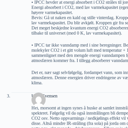
• IPCC hevder at energi absorbert i CO2 stråles til jord
Energi absorbert i CO2, med lav varmekapasitet (egen
høyere varmekapasitet.
Bevis: Gå ut naken en kald og stille vinterdag. Krop
lav varmekapasitet. Du blir avkjølt. Kroppen gir fra s
Det meget beskjedne kvantum energi CO2 absorberer fra
tilbake til universet (med 0 K, lav varmekapasitet).
• IPCC tar ikke vanndamp med i sine beregninger. Be
molekyler CO2 i et gitt volum luft med temperatur + 1
sammenlignet med den mengde energi vanndampen fører
atmosfæren kommer fra. I tillegg absorberer vanndamp
Det er, nær sagt selvfølgelig, fordampet vann, som inn
atmosfæren. Denne energien driver endringene av vær,
klima.
Ulrik Evensen
Hei, morsomt at ingen synes å huske at samlet innstrål
spekteret. Følgelig vil da også innstrålingen bli de
CO2 osv. Netto oppvarmings / nedkjølings effekt vil ve
disse. Altså mindre IR-stråling (fra sola) på jorda om 