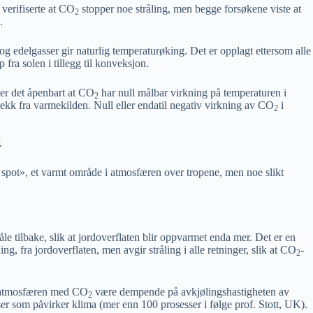
verifiserte at CO
stopper noe stråling, men begge forsøkene viste at
2
.
 og edelgasser gir naturlig temperaturøking. Det er opplagt ettersom alle
fra solen i tillegg til konveksjon.
a er det åpenbart at CO
har null målbar virkning på temperaturen i
2
ekk fra varmekilden. Null eller endatil negativ virkning av CO
i
2
.
 spot», et varmt område i atmosfæren over tropene, men noe slikt
le tilbake, slik at jordoverflaten blir oppvarmet enda mer. Det er en
ing, fra jordoverflaten, men avgir stråling i alle retninger, slik at CO
-
2
an atmosfæren med CO
være dempende på avkjølingshastigheten av
2
r som påvirker klima (mer enn 100 prosesser i følge prof. Stott, UK).