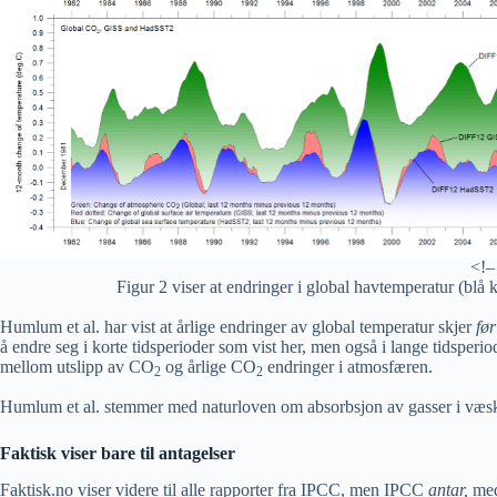
<!–
Figur 2 viser at endringer i global havtemperatur (bl
Humlum et al. har vist at årlige endringer av global temperatur skjer
før
å endre seg i korte tidsperioder som vist her, men også i lange tidsper
mellom utslipp av CO
og årlige CO
endringer i atmosfæren.
2
2
Humlum et al. stemmer med naturloven om absorbsjon av gasser i væsker
Faktisk viser bare til antagelser
Faktisk.no viser videre til alle rapporter fra IPCC, men IPCC
antar
,
med