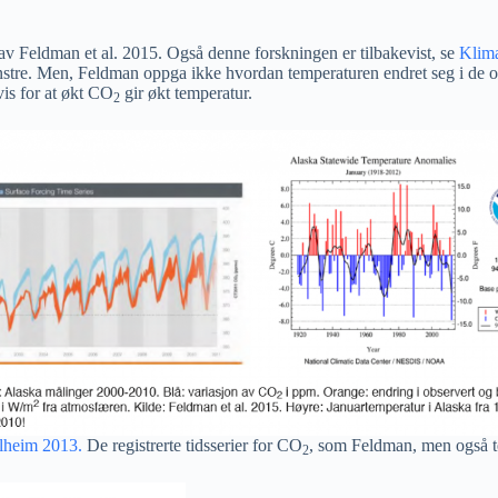
re av Feldman et al. 2015. Også denne forskningen er tilbakevist, se
Klima
venstre. Men, Feldman oppga ikke hvordan temperaturen endret seg i de 
vis for at økt CO
gir økt temperatur.
2
lheim 2013.
De registrerte tidsserier for CO
, som Feldman, men også te
2