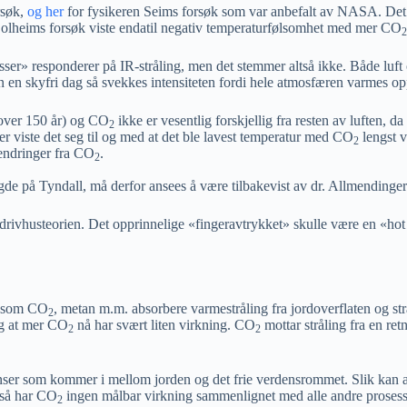
rsøk,
og her
for fysikeren Seims forsøk som var anbefalt av NASA. Det 
olheims forsøk viste endatil negativ temperaturfølsomhet med mer CO
2
asser» responderer på IR-stråling, men det stemmer altså ikke. Både luft
 en skyfri dag så svekkes intensiteten fordi hele atmosfæren varmes opp 
 over 150 år) og CO
ikke er vesentlig forskjellig fra resten av luften, d
2
r viste det seg til og med at det ble lavest temperatur med CO
lengst v
2
endringer fra CO
.
2
de på Tyndall, må derfor ansees å være tilbakevist av dr. Allmendinger
 drivhusteorien. Det opprinnelige «fingeravtrykket» skulle være en «hot
r» som CO
, metan m.m. absorbere varmestråling fra jordoverflaten og strå
2
og at mer CO
nå har svært liten virkning. CO
mottar stråling fra en retn
2
2
bstanser som kommer i mellom jorden og det frie verdensrommet. Slik k
 så har CO
ingen målbar virkning sammenlignet med alle andre prosesse
2