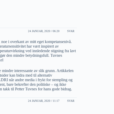
24 JANUAR, 2020 / 06:20
SVAR
 noe i overkant av mitt eget kompetansenivå.
tursensitivitet har vært inspirert av
raturvirkning ved innledende stigning fra lavt
 gjør den mindre betydningsfull. Tuvnes
kel
e mindre interessante av slik grunn. Artikkelen
sider kan bidra med til alternativ
DRI når andre media i frykt for stempling og
ent, bare bekrefter den politiske – og ikke
n takk til Petter Tuvnes for hans gode bidrag.
24 JANUAR, 2020 / 11:17
SVAR