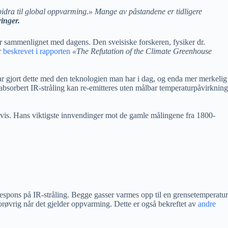
 bidra til global oppvarming.» Mange av påstandene er tidligere
inger.
tyr sammenlignet med dagens. Den sveisiske forskeren, fysiker dr.
r
beskrevet i rapporten
«The Refutation of the Climate Greenhouse
ar gjort dette med den teknologien man har i dag, og enda mer merkelig
absorbert IR-stråling kan re-emitteres uten målbar temperaturpåvirkning
ltvis. Hans viktigste innvendinger mot de gamle målingene fra 1800-
 respons på IR-stråling. Begge gasser varmes opp til en grensetemperatur
forøvrig når det gjelder oppvarming. Dette er også bekreftet av
andre