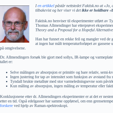
I
en artikkel
påstår nettstedet Faktisk.no at «Jo,
tilbakevist og her viser vi det
ikke er holdbare
«
Faktisk.no henviser til eksperimenter utført av T
Thomas Allmendinger har etterprøvet eksperimen
Theory and a Proposal for a Hopeful Alternative
Han har funnet en rekke feil og mangler ved de 
at ingen har målt temperaturforløpet av gassene 
på omgivelsene.
Dr. Allmendingers forsøk ble gjort med sollys, IR-lampe og varmeplate 
tallet er:
Selve målingen av absorpsjon er primitiv og bare relativ, semi-kv
Ingen justering for tap av intensitet som funksjon av avstand fra s
Tyndall brukte metallrør med stor varmeledningsevne som påvir
Kun måling av absorpsjon, ingen måling av temperatur eller fak
Konklusjonene etter dr. Allmendingers eksperimenter er at det er nest
etter en tid. Også edelgasser har samme oppførsel, om enn grensetempe
forskere
ved hjelp av Raman-spektroskopi.