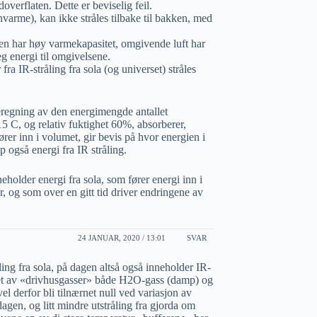
overflaten. Dette er beviselig feil.
varme), kan ikke stråles tilbake til bakken, med
pen har høy varmekapasitet, omgivende luft har
eg energi til omgivelsene.
 IR-stråling fra sola (og universet) stråles
regning av den energimengde antallet
5 C, og relativ fuktighet 60%, absorberer,
 inn i volumet, gir bevis på hvor energien i
 også energi fra IR stråling.
eholder energi fra sola, som fører energi inn i
 og som over en gitt tid driver endringene av
24 JANUAR, 2020 / 13:01
SVAR
ing fra sola, på dagen altså også inneholder IR-
mpet av «drivhusgasser» både H2O-gass (damp) og
l derfor bli tilnærnet null ved variasjon av
dagen, og litt mindre utstråling fra gjorda om