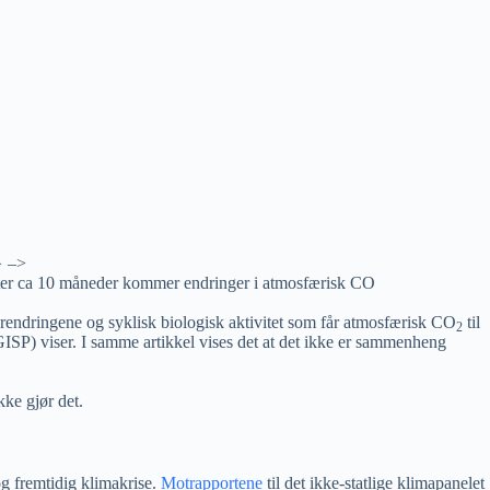
} –>
 etter ca 10 måneder kommer endringer i atmosfærisk CO
rendringene og syklisk biologisk aktivitet som får atmosfærisk CO
til
2
(GISP) viser. I samme artikkel vises det at det ikke er sammenheng
ke gjør det.
og fremtidig klimakrise.
Motrapportene
til det ikke-statlige klimapanelet