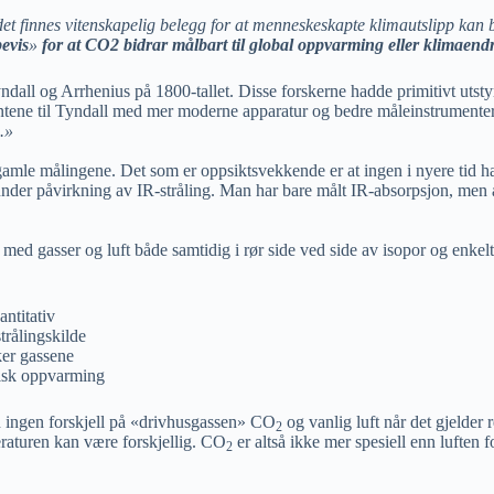
 det finnes vitenskapelig belegg for at menneskeskapte klimautslipp kan
bevis
»
for at CO2 bidrar målbart til global oppvarming eller klimaendr
yndall og Arrhenius på 1800-tallet. Disse forskerne hadde primitivt uts
tene til Tyndall med mer moderne apparatur og bedre måleinstrumente
.»
gamle målingene. Det som er oppsiktsvekkende er at ingen i nyere tid h
under påvirkning av IR-stråling. Man har bare målt IR-absorpsjon, men 
med gasser og luft både samtidig i rør side ved side av isopor og enke
antitativ
trålingskilde
ker gassene
tisk oppvarming
en ingen forskjell på «drivhusgassen» CO
og vanlig luft når det gjelder
2
raturen kan være forskjellig. CO
er altså ikke mer spesiell enn luften 
2