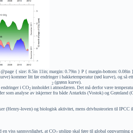
 @page { size: 8.5in 11in; margin: 0.79in } P { margin-bottom: 0.08in 
å kurve) kommer litt før endringer i bakketemperatur (rød kurve), og så
(grønn kurve).
2
endringer i CO
innholdet i atmosfæren. Det må derfor være temperatu
2
ioder som analyse av iskjerner fra både Antarktis (Vostok) og Grønland 
 (Henry-loven) og biologisk aktivitet, mens drivhusteorien til IPCC ik
 en viss sannsynlighet, at CO
utslipp skal føre til global oppvarming 
2