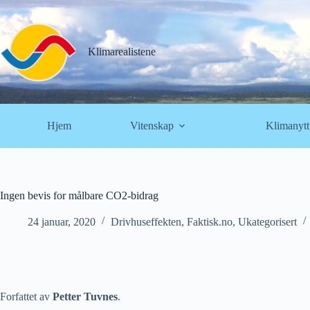
Hopp
til
innholdet
Klimarealistene
Hjem
Vitenskap
Klimanytt
Ingen bevis for målbare CO2-bidrag
24 januar, 2020
Drivhuseffekten
,
Faktisk.no
,
Ukategorisert
Forfattet av
Petter Tuvnes
.