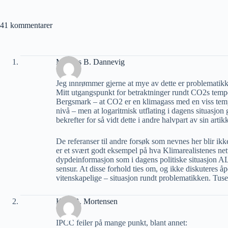
41 kommentarer
Mathias B. Dannevig
Jeg innrømmer gjerne at mye av dette er problematikk
Mitt utgangspunkt for betraktninger rundt CO2s tempera
Bergsmark – at CO2 er en klimagass med en viss tempe
nivå – men at logaritmisk utflating i dagens situasjon
bekrefter for så vidt dette i andre halvpart av sin artik
De referanser til andre forsøk som nevnes her blir ikk
er et svært godt eksempel på hva Klimarealistenes nett
dypdeinformasjon som i dagens politiske situasjon AL
sensur. At disse forhold ties om, og ikke diskuteres åp
vitenskapelige – situasjon rundt problematikken. Tuse
Kjell B. Mortensen
IPCC feiler på mange punkt, blant annet: