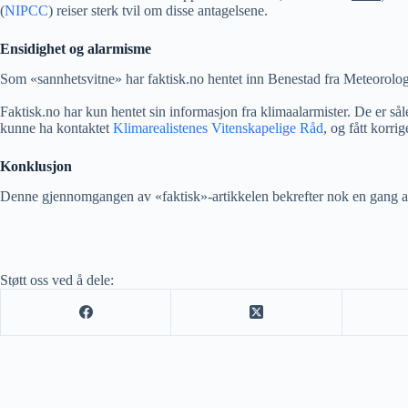
(
NIPCC
) reiser sterk tvil om disse antagelsene.
Ensidighet og alarmisme
Som «sannhetsvitne» har faktisk.no hentet inn Benestad fra Meteorologis
Faktisk.no har kun hentet sin informasjon fra klimaalarmister. De er såle
kunne ha kontaktet
Klimarealistenes Vitenskapelige Råd
, og fått korri
Konklusjon
Denne gjennomgangen av «faktisk»-artikkelen bekrefter nok en gang at k
Støtt oss ved å dele: