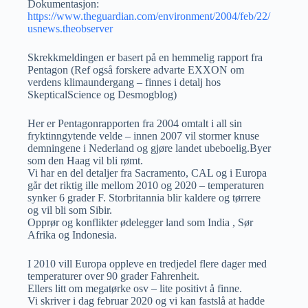
Dokumentasjon:
https://www.theguardian.com/environment/2004/feb/22/
usnews.theobserver
Skrekkmeldingen er basert på en hemmelig rapport fra
Pentagon (Ref også forskere advarte EXXON om
verdens klimaundergang – finnes i detalj hos
SkepticalScience og Desmogblog)
Her er Pentagonrapporten fra 2004 omtalt i all sin
fryktinngytende velde – innen 2007 vil stormer knuse
demningene i Nederland og gjøre landet ubeboelig.Byer
som den Haag vil bli rømt.
Vi har en del detaljer fra Sacramento, CAL og i Europa
går det riktig ille mellom 2010 og 2020 – temperaturen
synker 6 grader F. Storbritannia blir kaldere og tørrere
og vil bli som Sibir.
Opprør og konflikter ødelegger land som India , Sør
Afrika og Indonesia.
I 2010 vill Europa oppleve en tredjedel flere dager med
temperaturer over 90 grader Fahrenheit.
Ellers litt om megatørke osv – lite positivt å finne.
Vi skriver i dag februar 2020 og vi kan fastslå at hadde