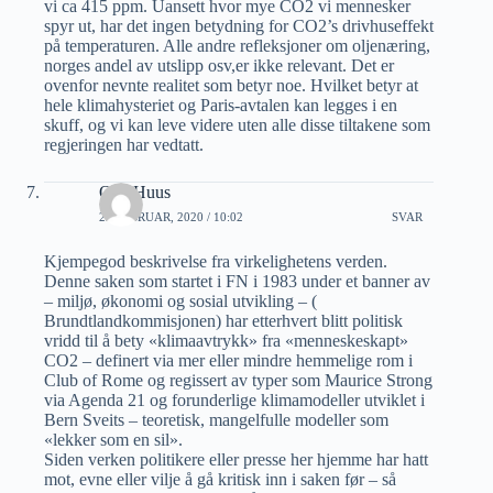
vi ca 415 ppm. Uansett hvor mye CO2 vi mennesker
spyr ut, har det ingen betydning for CO2’s drivhuseffekt
på temperaturen. Alle andre refleksjoner om oljenæring,
norges andel av utslipp osv,er ikke relevant. Det er
ovenfor nevnte realitet som betyr noe. Hvilket betyr at
hele klimahysteriet og Paris-avtalen kan legges i en
skuff, og vi kan leve videre uten alle disse tiltakene som
regjeringen har vedtatt.
Ove Huus
22 FEBRUAR, 2020 / 10:02
SVAR
Kjempegod beskrivelse fra virkelighetens verden.
Denne saken som startet i FN i 1983 under et banner av
– miljø, økonomi og sosial utvikling – (
Brundtlandkommisjonen) har etterhvert blitt politisk
vridd til å bety «klimaavtrykk» fra «menneskeskapt»
CO2 – definert via mer eller mindre hemmelige rom i
Club of Rome og regissert av typer som Maurice Strong
via Agenda 21 og forunderlige klimamodeller utviklet i
Bern Sveits – teoretisk, mangelfulle modeller som
«lekker som en sil».
Siden verken politikere eller presse her hjemme har hatt
mot, evne eller vilje å gå kritisk inn i saken før – så