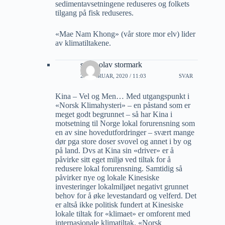
sedimentavsetningene reduseres og folkets
tilgang på fisk reduseres.
«Mae Nam Khong» (vår store mor elv) lider
av klimatiltakene.
svein olav stormark
22 FEBRUAR, 2020 / 11:03
SVAR
Kina – Vel og Men… Med utgangspunkt i
«Norsk Klimahysteri» – en påstand som er
meget godt begrunnet – så har Kina i
motsetning til Norge lokal forurensning som
en av sine hovedutfordringer – svært mange
dør pga store doser svovel og annet i by og
på land. Dvs at Kina sin «driver» er å
påvirke sitt eget miljø ved tiltak for å
redusere lokal forurensning. Samtidig så
påvirker nye og lokale Kinesiske
investeringer lokalmiljøet negativt grunnet
behov for å øke levestandard og velferd. Det
er altså ikke politisk fundert at Kinesiske
lokale tiltak for «klimaet» er omforent med
internasjonale klimatiltak. «Norsk