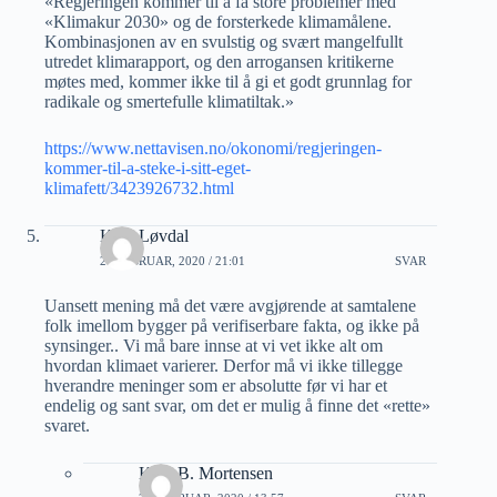
«Regjeringen kommer til å få store problemer med
«Klimakur 2030» og de forsterkede klimamålene.
Kombinasjonen av en svulstig og svært mangelfullt
utredet klimarapport, og den arrogansen kritikerne
møtes med, kommer ikke til å gi et godt grunnlag for
radikale og smertefulle klimatiltak.»
https://www.nettavisen.no/okonomi/regjeringen-
kommer-til-a-steke-i-sitt-eget-
klimafett/3423926732.html
Kåre Løvdal
21 FEBRUAR, 2020 / 21:01
SVAR
Uansett mening må det være avgjørende at samtalene
folk imellom bygger på verifiserbare fakta, og ikke på
synsinger.. Vi må bare innse at vi vet ikke alt om
hvordan klimaet varierer. Derfor må vi ikke tillegge
hverandre meninger som er absolutte før vi har et
endelig og sant svar, om det er mulig å finne det «rette»
svaret.
Kjell B. Mortensen