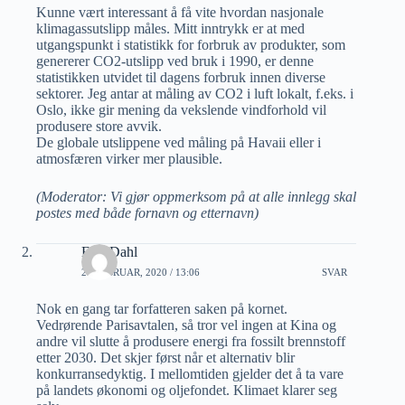
Kunne vært interessant å få vite hvordan nasjonale
klimagassutslipp måles. Mitt inntrykk er at med
utgangspunkt i statistikk for forbruk av produkter, som
genererer CO2-utslipp ved bruk i 1990, er denne
statistikken utvidet til dagens forbruk innen diverse
sektorer. Jeg antar at måling av CO2 i luft lokalt, f.eks. i
Oslo, ikke gir mening da vekslende vindforhold vil
produsere store avvik.
De globale utslippene ved måling på Havaii eller i
atmosfæren virker mer plausible.
(Moderator: Vi gjør oppmerksom på at alle innlegg skal
postes med både fornavn og etternavn)
Erik Dahl
21 FEBRUAR, 2020 / 13:06
SVAR
Nok en gang tar forfatteren saken på kornet.
Vedrørende Parisavtalen, så tror vel ingen at Kina og
andre vil slutte å produsere energi fra fossilt brennstoff
etter 2030. Det skjer først når et alternativ blir
konkurransedyktig. I mellomtiden gjelder det å ta vare
på landets økonomi og oljefondet. Klimaet klarer seg