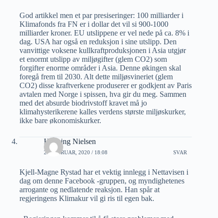
God artikkel men et par presiseringer: 100 milliarder i
Klimafonds fra FN er i dollar det vil si 900-1000
milliarder kroner. EU utslippene er vel nede på ca. 8% i
dag. USA har også en reduksjon i sine utslipp. Den
vanvittige voksene kullkraftproduksjonen i Asia utgjør
et enormt utslipp av miljøgifter (glem CO2) som
forgifter enorme områder i Asia. Denne økingen skal
foregå frem til 2030. Alt dette miljøsvineriet (glem
CO2) disse kraftverkene produserer er godkjent av Paris
avtalen med Norge i spissen, hva gir du meg. Sammen
med det absurde biodrivstoff kravet må jo
klimahysterikerene kalles verdens største miljøskurker,
ikke bare økonomiskurker.
Henning Nielsen
21 FEBRUAR, 2020 / 18:08
SVAR
Kjell-Magne Rystad har et vektig innlegg i Nettavisen i
dag om denne Facebook -gruppen, og myndighetenes
arrogante og nedlatende reaksjon. Han spår at
regjeringens Klimakur vil gi ris til egen bak.