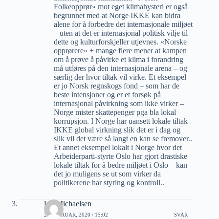
Folkeopprør» mot eget klimahysteri er også
begrunnet med at Norge IKKE kan bidra
alene for å forbedre det internasjonale miljøet
– uten at det er internasjonal politisk vilje til
dette og kulturforskjeller utjevnes. «Norske
opprørere» + mange flere mener at kampen
om å prøve å påvirke et klima i forandring
må utføres på den internasjonale arena – og
særlig der hvor tiltak vil virke. Et eksempel
er jo Norsk regnskogs fond – som har de
beste intensjoner og er et forsøk på
internasjonal påvirkning som ikke virker –
Norge mister skattepenger pga bla lokal
korrupsjon. I Norge har uansett lokale tiltak
IKKE global virkning slik det er i dag og
slik vil det være så langt en kan se fremover..
Et annet eksempel lokalt i Norge hvor det
Arbeiderparti-styrte Oslo har gjort drastiske
lokale tiltak for å bedre miljøet i Oslo – kan
det jo muligens se ut som virker da
politikerene har styring og kontroll..
Ulf Michaelsen
21 FEBRUAR, 2020 / 15:02
SVAR