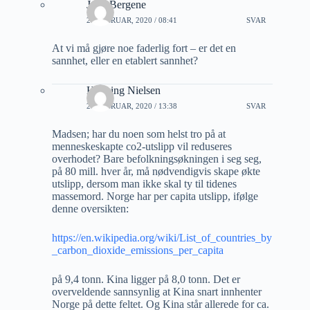
Jarle Bergene
29 FEBRUAR, 2020 / 08:41
SVAR
At vi må gjøre noe faderlig fort – er det en
sannhet, eller en etablert sannhet?
Henning Nielsen
29 FEBRUAR, 2020 / 13:38
SVAR
Madsen; har du noen som helst tro på at
menneskeskapte co2-utslipp vil reduseres
overhodet? Bare befolkningsøkningen i seg seg,
på 80 mill. hver år, må nødvendigvis skape økte
utslipp, dersom man ikke skal ty til tidenes
massemord. Norge har per capita utslipp, ifølge
denne oversikten:
https://en.wikipedia.org/wiki/List_of_countries_by
_carbon_dioxide_emissions_per_capita
på 9,4 tonn. Kina ligger på 8,0 tonn. Det er
overveldende sannsynlig at Kina snart innhenter
Norge på dette feltet. Og Kina står allerede for ca.