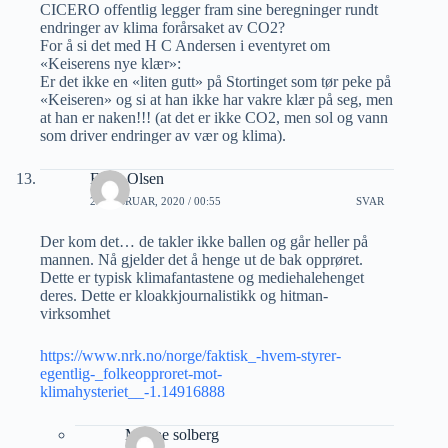
CICERO offentlig legger fram sine beregninger rundt
endringer av klima forårsaket av CO2?
For å si det med H C Andersen i eventyret om
«Keiserens nye klær»:
Er det ikke en «liten gutt» på Stortinget som tør peke på
«Keiseren» og si at han ikke har vakre klær på seg, men
at han er naken!!! (at det er ikke CO2, men sol og vann
som driver endringer av vær og klima).
Even Olsen
25 FEBRUAR, 2020 / 00:55
SVAR
Der kom det… de takler ikke ballen og går heller på
mannen. Nå gjelder det å henge ut de bak opprøret.
Dette er typisk klimafantastene og mediehalehenget
deres. Dette er kloakkjournalistikk og hitman-
virksomhet
https://www.nrk.no/norge/faktisk_-hvem-styrer-
egentlig-_folkeopproret-mot-
klimahysteriet__-1.14916888
Magne solberg