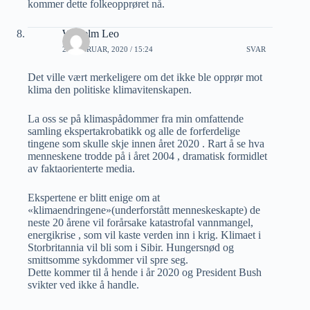
kommer dette folkeopprøret nå.
Wilhelm Leo
22 FEBRUAR, 2020 / 15:24
SVAR
Det ville vært merkeligere om det ikke ble opprør mot
klima den politiske klimavitenskapen.
La oss se på klimaspådommer fra min omfattende
samling ekspertakrobatikk og alle de forferdelige
tingene som skulle skje innen året 2020 . Rart å se hva
menneskene trodde på i året 2004 , dramatisk formidlet
av faktaorienterte media.
Ekspertene er blitt enige om at
«klimaendringene»(underforstått menneskeskapte) de
neste 20 årene vil forårsake katastrofal vannmangel,
energikrise , som vil kaste verden inn i krig. Klimaet i
Storbritannia vil bli som i Sibir. Hungersnød og
smittsomme sykdommer vil spre seg.
Dette kommer til å hende i år 2020 og President Bush
svikter ved ikke å handle.