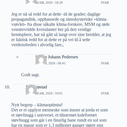
22 FEBRUAR, 2020 / 18:28
SVAR
Jeg er nå så redd for at dette -til de grader; daglige
propagandisk, opphausede og sinnshysteriske «klima-
vrøvlet» fra disse såkalte klima-forskere, MSM og røde
venstrevridde kverulanter her på den vestlige
hemisphere, har nå gått så langt over sine bredder, at jeg
er faktisk redd for at dette er på vei til å sette
verdensfreden i alvorlig fare,,
Stefan Johann Pedersen
9 MARS, 2020 / 08:45
SVAR
Godt sagt.
Jon Grøstad
22 FEBRUAR, 2020 / 19:01
SVAR
Nytt begrep – klimaoptimist!
Det er et opplyst menneske som innser at jorda er som
et støvfnugg i universet, et tilnærmet kuleformet
støvfnugg som går i en finurlig bane rundt en sol som
har en masse som er 1,3 millioner ganger større enn