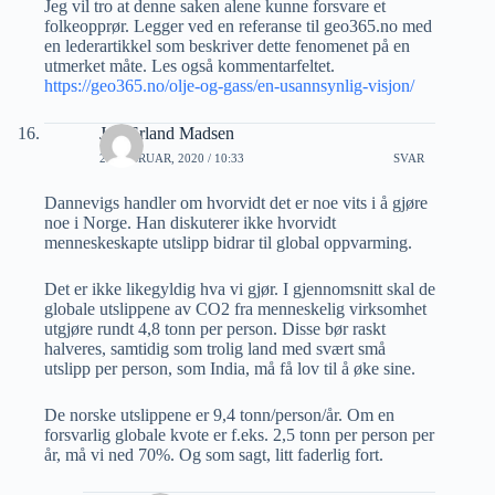
Jeg vil tro at denne saken alene kunne forsvare et
folkeopprør. Legger ved en referanse til geo365.no med
en lederartikkel som beskriver dette fenomenet på en
utmerket måte. Les også kommentarfeltet.
https://geo365.no/olje-og-gass/en-usannsynlig-visjon/
Jon Erland Madsen
28 FEBRUAR, 2020 / 10:33
SVAR
Dannevigs handler om hvorvidt det er noe vits i å gjøre
noe i Norge. Han diskuterer ikke hvorvidt
menneskeskapte utslipp bidrar til global oppvarming.
Det er ikke likegyldig hva vi gjør. I gjennomsnitt skal de
globale utslippene av CO2 fra menneskelig virksomhet
utgjøre rundt 4,8 tonn per person. Disse bør raskt
halveres, samtidig som trolig land med svært små
utslipp per person, som India, må få lov til å øke sine.
De norske utslippene er 9,4 tonn/person/år. Om en
forsvarlig globale kvote er f.eks. 2,5 tonn per person per
år, må vi ned 70%. Og som sagt, litt faderlig fort.