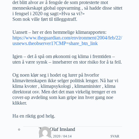
det blitt alvor av å fengsle de som protesterte mot
menneskeskapt global oppvarming , så hadde disse sittet
i fengsel i 2020 og sagt:»Hva sa vi?»
Som nok ville ført til tilleggstraff.
Uansett – her er den hemmelige klimarapporten:
https://www.theguardian.com/environment/2004/feb/22/
usnews.theobserver1?CMP=share_btn_link
Igjen – det å spå om økonomi og klima i fremtiden –
uten å være synsk – innebærer en stor risiko for å ta feil.
Og noen klør seg i hodet og lurer på hvorfor
klimavitenskapen ikke selger politisk lenger. Nå har vi
klima kvoter , klimapsykologi , klimaminister , klima
direktorat osv. Men det det man virkelig trenger er en
cover-up avdeling som kan gripe inn hver gang noe
klikker.
Ha en riktig god helg.
Thor Olaf Imsland
1 MARS, 2020 / 04:14
SVAR