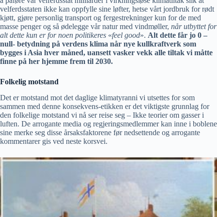
å påføre vår velferdsstat milliarder i virkningsløse klimatiltak slik at
velferdsstaten ikke kan oppfylle sine løfter, hetse vårt jordbruk for rødt
kjøtt, gjøre personlig transport og fergestrekninger kun for de med
masse penger og så ødelegge vår natur med vindmøller,
når utbyttet for
alt dette kun er for noen politikeres
«
feel good
».
Alt dette får jo 0 –
null- betydning på verdens klima når nye kullkraftverk som
bygges i Asia hver måned, uansett vasker vekk alle tiltak vi måtte
finne på her hjemme frem til 2030.
Folkelig motstand
Det er motstand mot det daglige klimatyranni vi utsettes for som
sammen med denne konsekvens-etikken er det viktigste grunnlag for
den folkelige motstand vi nå ser reise seg – Ikke teorier om gasser i
luften. De arrogante media og regjeringsmedlemmer kan inne i boblene
sine merke seg disse årsaksfaktorene før nedsettende og arrogante
kommentarer gis ved neste korsvei.