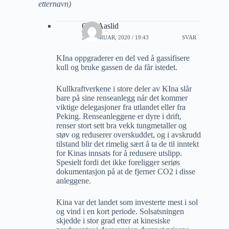
etternavn)
Geir Aaslid
21 FEBRUAR, 2020 / 19:43
SVAR
KIna oppgraderer en del ved å gassifisere
kull og bruke gassen de da får istedet.
Kullkraftverkene i store deler av KIna slår
bare på sine renseanlegg når det kommer
viktige delegasjoner fra utlandet eller fra
Peking. Renseanleggene er dyre i drift,
renser stort sett bra vekk tungmetaller og
støv og reduserer overskuddet, og i avskrudd
tilstand blir det rimelig sært å ta de til inntekt
for Kinas innsats for å redusere utslipp.
Spesielt fordi det ikke foreligger seriøs
dokumentasjon på at de fjerner CO2 i disse
anleggene.
Kina var det landet som investerte mest i sol
og vind i en kort periode. Solsatsningen
skjedde i stor grad etter at kinesiske