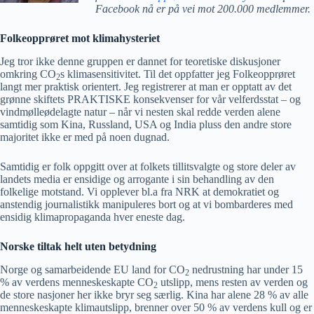
Facebook nå er på vei mot 200.000 medlemmer.
Folkeopprøret mot klimahysteriet
Jeg tror ikke denne gruppen er dannet for teoretiske diskusjoner
omkring CO
s klimasensitivitet. Til det oppfatter jeg Folkeopprøret
2
langt mer praktisk orientert. Jeg registrerer at man er opptatt av det
grønne skiftets PRAKTISKE konsekvenser for vår velferdsstat – og
vindmølleødelagte natur – når vi nesten skal redde verden alene
samtidig som Kina, Russland, USA og India pluss den andre store
majoritet ikke er med på noen dugnad.
Samtidig er folk oppgitt over at folkets tillitsvalgte og store deler av
landets media er ensidige og arrogante i sin behandling av den
folkelige motstand. Vi opplever bl.a fra NRK at demokratiet og
anstendig journalistikk manipuleres bort og at vi bombarderes med
ensidig klimapropaganda hver eneste dag.
Norske tiltak helt uten betydning
Norge og samarbeidende EU land for CO
nedrustning har under 15
2
% av verdens menneskeskapte CO
utslipp, mens resten av verden og
2
de store nasjoner her ikke bryr seg særlig. Kina har alene 28 % av alle
menneskeskapte klimautslipp, brenner over 50 % av verdens kull og er