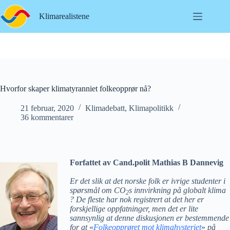
Hopp
til
Klimarealistene
innholdet
Hvorfor skaper klimatyranniet folkeopprør nå?
21 februar, 2020
Klimadebatt
,
Klimapolitikk
36 kommentarer
Forfattet av Cand.polit Mathias B Dannevig
Er det slik at det norske folk er ivrige studenter i
spørsmål om CO
s innvirkning på globalt klima
2
? De fleste har nok registrert at det her er
forskjellige oppfatninger, men det er lite
sannsynlig at denne diskusjonen er bestemmende
for at
«
Folkeopprøret mot klimahysteriet
»
på