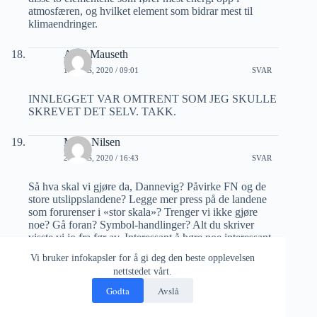
atmosfæren, og hvilket element som bidrar mest til
klimaendringer.
Arild Mauseth
1 MARS, 2020 / 09:01
SVAR
INNLEGGET VAR OMTRENT SOM JEG SKULLE
SKREVET DET SELV. TAKK.
Mads Nilsen
2 MARS, 2020 / 16:43
SVAR
Så hva skal vi gjøre da, Dannevig? Påvirke FN og de
store utslippslandene? Legge mer press på de landene
som forurenser i «stor skala»? Trenger vi ikke gjøre
noe? Gå foran? Symbol-handlinger? Alt du skriver
visste vi jo fra før av. Interessant å høre noe interessant
når du først velger å skrive…
Vi bruker infokapsler for å gi deg den beste opplevelsen
nettstedet vårt.
Kjell B. Mortensen
Godta
Avslå
3 MARS, 2020 / 15:47
SVAR