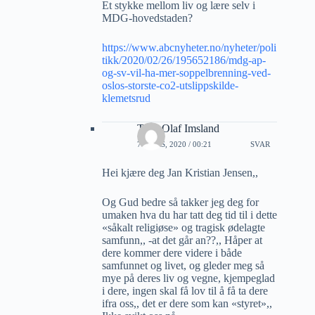
Et stykke mellom liv og lære selv i
MDG-hovedstaden?
https://www.abcnyheter.no/nyheter/poli
tikk/2020/02/26/195652186/mdg-ap-
og-sv-vil-ha-mer-soppelbrenning-ved-
oslos-storste-co2-utslippskilde-
klemetsrud
Thor Olaf Imsland
7 MARS, 2020 / 00:21
SVAR
Hei kjære deg Jan Kristian Jensen,,
Og Gud bedre så takker jeg deg for
umaken hva du har tatt deg tid til i dette
«såkalt religiøse» og tragisk ødelagte
samfunn,, -at det går an??,, Håper at
dere kommer dere videre i både
samfunnet og livet, og gleder meg så
mye på deres liv og vegne, kjempeglad
i dere, ingen skal få lov til å få ta dere
ifra oss,, det er dere som kan «styret»,,