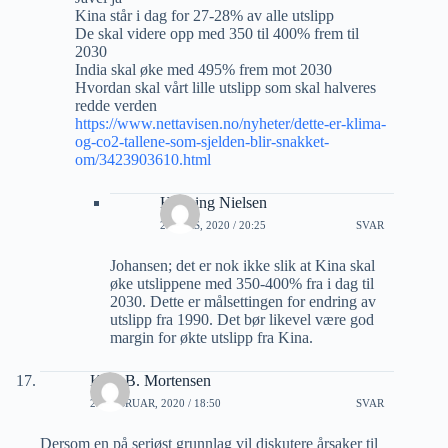
Kina står i dag for 27-28% av alle utslipp
De skal videre opp med 350 til 400% frem til
2030
India skal øke med 495% frem mot 2030
Hvordan skal vårt lille utslipp som skal halveres
redde verden
https://www.nettavisen.no/nyheter/dette-er-klima-
og-co2-tallene-som-sjelden-blir-snakket-
om/3423903610.html
Henning Nielsen
2 MARS, 2020 / 20:25
SVAR
Johansen; det er nok ikke slik at Kina skal
øke utslippene med 350-400% fra i dag til
2030. Dette er målsettingen for endring av
utslipp fra 1990. Det bør likevel være god
margin for økte utslipp fra Kina.
Kjell B. Mortensen
29 FEBRUAR, 2020 / 18:50
SVAR
Dersom en på seriøst grunnlag vil diskutere årsaker til