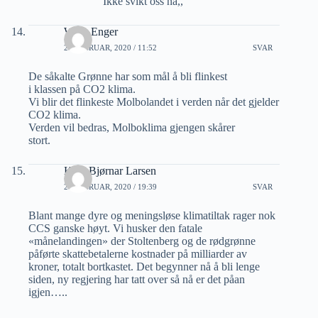
Ikke svikt oss nå,,
Willy Enger
26 FEBRUAR, 2020 / 11:52
SVAR
De såkalte Grønne har som mål å bli flinkest
i klassen på CO2 klima.
Vi blir det flinkeste Molbolandet i verden når det gjelder
CO2 klima.
Verden vil bedras, Molboklima gjengen skårer
stort.
Kjell Bjørnar Larsen
27 FEBRUAR, 2020 / 19:39
SVAR
Blant mange dyre og meningsløse klimatiltak rager nok
CCS ganske høyt. Vi husker den fatale
«månelandingen» der Stoltenberg og de rødgrønne
påførte skattebetalerne kostnader på milliarder av
kroner, totalt bortkastet. Det begynner nå å bli lenge
siden, ny regjering har tatt over så nå er det påan
igjen…..