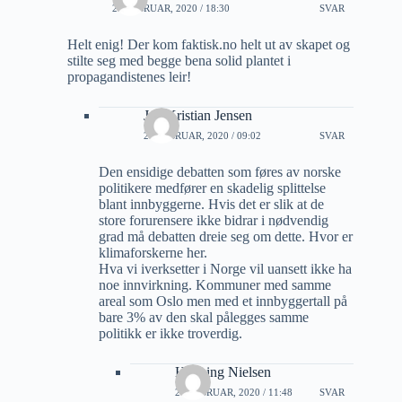
25 FEBRUAR, 2020 / 18:30
SVAR
Helt enig! Der kom faktisk.no helt ut av skapet og
stilte seg med begge bena solid plantet i
propagandistenes leir!
Jan Kristian Jensen
27 FEBRUAR, 2020 / 09:02
SVAR
Den ensidige debatten som føres av norske
politikere medfører en skadelig splittelse
blant innbyggerne. Hvis det er slik at de
store forurensere ikke bidrar i nødvendig
grad må debatten dreie seg om dette. Hvor er
klimaforskerne her.
Hva vi iverksetter i Norge vil uansett ikke ha
noe innvirkning. Kommuner med samme
areal som Oslo men med et innbyggertall på
bare 3% av den skal pålegges samme
politikk er ikke troverdig.
Henning Nielsen
27 FEBRUAR, 2020 / 11:48
SVAR