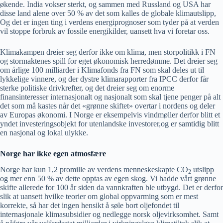
økende. India vokser sterkt, og sammen med Russland og USA har
disse land alene over 50 % av det som kalles de globale klimautslipp,
Og det er ingen ting i verdens energiprognoser som tyder på at verden
vil stoppe forbruk av fossile energikilder, uansett hva vi foretar oss.
Klimakampen dreier seg derfor ikke om klima, men storpolitikk i FN
og stormaktenes spill for eget økonomisk herredømme. Det dreier seg
om årlige 100 milliarder i Klimafonds fra FN som skal deles ut til
lykkelige vinnere, og der dystre klimarapporter fra IPCC derfor får
sterke politiske drivkrefter, og det dreier seg om enorme
finansinteresser internasjonalt og nasjonalt som skal tjene penger på alt
det som må kastes når det «grønne skiftet» overtar i nordens og deler
av Europas økonomi. I Norge er eksempelvis vindmøller derfor blitt et
yndet investeringsobjekt for utenlandske investorer,og er samtidig blitt
en nasjonal og lokal ulykke.
Norge har ikke egen atmosfære
Norge har kun 1,2 promille av verdens menneskeskapte CO
utslipp
2
og mer enn 50 % av dette opptas av egen skog. Vi hadde vårt grønne
skifte allerede for 100 år siden da vannkraften ble utbygd. Det er derfor
slik at uansett hvilke teorier om global oppvarming som er mest
korrekte, så har det ingen hensikt å søle bort oljefondet til
internasjonale klimasubsidier og nedlegge norsk oljevirksomhet. Samt