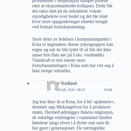
produsenter i desperasjon dumpet prisene
etter at eksportmarkedet kollapset. Dette ble
det rakst slutt på da subsidiene vokste
myndighetene over hodet og det ble klart
hvor store oppgraderinger elnettet trengte
ved fortsatt fornybarsatsning.
Store deler av ledelsen i kommunistpartiet i
Kina er ingeniører, denne yrkesgruppen kan
regne og når de blir lyttet til så blir det ikke
satset fem flate øre på f.eks. vindmøller.
Vannkraft er den eneste store
fornybarsatsningen i Kina som har vist seg å
ikke trenge subsidier.
Steinar Nodland
22 FEBRUAR, 2020 / 08:25
SVAR
Jeg kan føye til at Kina, for å bli «grønnere»,
demmer opp Mekongelven for å produsere
strøm. Dermed ødelegges fiskens migrasjon,
de naturlige endringene i vannstand hindrer
bøndene langs elven i å dyrke mat som de
har gjort i generasjoner. De næringsrike