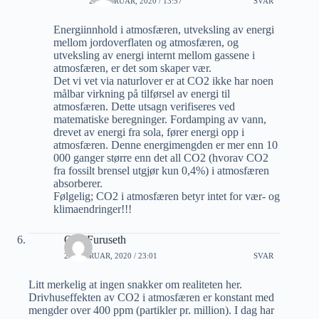
24 FEBRUAR, 2020 / 13:57
SVAR
Energiinnhold i atmosfæren, utveksling av energi
mellom jordoverflaten og atmosfæren, og
utveksling av energi internt mellom gassene i
atmosfæren, er det som skaper vær.
Det vi vet via naturlover er at CO2 ikke har noen
målbar virkning på tilførsel av energi til
atmosfæren. Dette utsagn verifiseres ved
matematiske beregninger. Fordamping av vann,
drevet av energi fra sola, fører energi opp i
atmosfæren. Denne energimengden er mer enn 10
000 ganger større enn det all CO2 (hvorav CO2
fra fossilt brensel utgjør kun 0,4%) i atmosfæren
absorberer.
Følgelig; CO2 i atmosfæren betyr intet for vær- og
klimaendringer!!!
Odd Furuseth
21 FEBRUAR, 2020 / 23:01
SVAR
Litt merkelig at ingen snakker om realiteten her.
Drivhuseffekten av CO2 i atmosfæren er konstant med
mengder over 400 ppm (partikler pr. million). I dag har