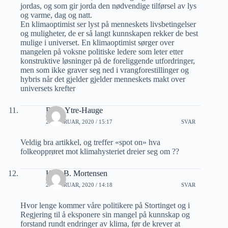
jordas, og som gir jorda den nødvendige tilførsel av lys
og varme, dag og natt.
En klimaoptimist ser lyst på menneskets livsbetingelser
og muligheter, de er så langt kunnskapen rekker de best
mulige i universet. En klimaoptimist sørger over
mangelen på voksne politiske ledere som leter etter
konstruktive løsninger på de foreliggende utfordringer,
men som ikke graver seg ned i vrangforestillinger og
hybris når det gjelder gjelder menneskets makt over
universets krefter
Rune Ytre-Hauge
23 FEBRUAR, 2020 / 15:17
SVAR
Veldig bra artikkel, og treffer «spot on» hva
folkeopprøret mot klimahysteriet dreier seg om ??
Kjell B. Mortensen
24 FEBRUAR, 2020 / 14:18
SVAR
Hvor lenge kommer våre politikere på Stortinget og i
Regjering til å eksponere sin mangel på kunnskap og
forstand rundt endringer av klima, før de krever at