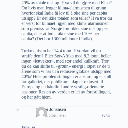
29% av totale utslipp. Hva vil du gjøre med Kina?
Og hvis man legger klima-alarmismen til grunn,
hvorfor skal India få lov til å øke sine per capita
utslipp? Er det ikke totalen som teller? Hva tror du
er verst for klimaet -igjen med klima-alarmismen
som premiss- at Norge fordobler sine utslipp per
capita, eller at India øker sine med 10% per
capita? (Det bor 1300 millioner i India)
Turkmenistan har 14,4 tonn. Hvordan vil du
straffe dem? Eller Sør-Afrika med 8,3 tonn, heller
ingen «lettvekter», med stor andel kullkraft. Tror
du de kan skifte til «grønn» energi i løpet av de ti
årene som vi har til å redusere globale utslipp med
40%? Hele problemstillingen er absurd, og et spill
for galleriet, der publikum i dag er redusert til
Europa og en håndfull andre vestlig-orienterte
nasjoner. Resten av verden er lei av forestillingen,
og har gått hjem.
Steinar Johansen
1 MARS, 2020 / 19:41
SVAR
Javel ja