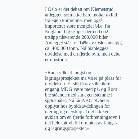
I Oslo er det debatt om Klemetsrud-
anlegget, som ikke bare mottar avfall
fra egen kommune, men også
importerer store mengder bl.a. fra
England. Og skaper dermed co2-
utslipp tilsvarende 200.000 biler.
Anlegget står for 14% av Oslos utslipp,
ca. 400.000 tonn. Nå planlegges
utvidelse med en fjerde ovn, men dette
er omstridt:
«Rana ville at fangst og
lagringsprosjektet må være på plass før
utvidelsen. Et slikt krav ville ikke
engang MDG være med på, og Rødt
ble stående med sin egen stemme i
spørsmålet. Nå får ABC Nyheter
opplyst hos byrådsavdelingen for
næring og eierskap at det ikke er
avklart om en fjerde forbrenningsovn i
det hele tatt vil bli omfattet av fangst-
og lagringsprosjektet.»