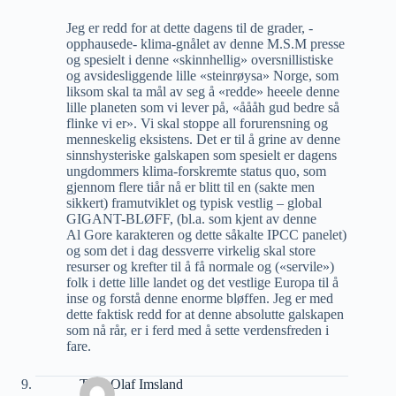
Jeg er redd for at dette dagens til de grader, -
opphausede- klima-gnålet av denne M.S.M presse
og spesielt i denne «skinnhellig» oversnillistiske
og avsidesliggende lille «steinrøysa» Norge, som
liksom skal ta mål av seg å «redde» heeele denne
lille planeten som vi lever på, «åååh gud bedre så
flinke vi er». Vi skal stoppe all forurensning og
menneskelig eksistens. Det er til å grine av denne
sinnshysteriske galskapen som spesielt er dagens
ungdommers klima-forskremte status quo, som
gjennom flere tiår nå er blitt til en (sakte men
sikkert) framutviklet og typisk vestlig – global
GIGANT-BLØFF, (bl.a. som kjent av denne
Al Gore karakteren og dette såkalte IPCC panelet)
og som det i dag dessverre virkelig skal store
resurser og krefter til å få normale og («servile»)
folk i dette lille landet og det vestlige Europa til å
inse og forstå denne enorme bløffen. Jeg er med
dette faktisk redd for at denne absolutte galskapen
som nå rår, er i ferd med å sette verdensfreden i
fare.
Thor Olaf Imsland