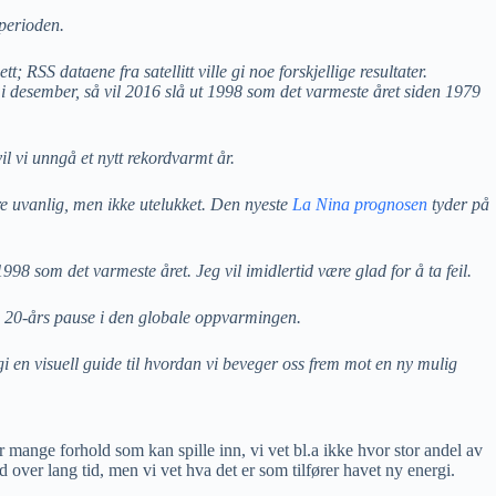
 perioden.
t; RSS dataene fra satellitt ville gi noe forskjellige resultater.
 i desember, så vil 2016 slå ut 1998 som det varmeste året siden 1979
il vi unngå et nytt rekordvarmt år.
ære uvanlig, men ikke utelukket. Den nyeste
La Nina prognosen
tyder på
 1998 som det varmeste året. Jeg vil imidlertid være glad for å ta feil.
 en 20-års pause i den globale oppvarmingen.
i en visuell guide til hvordan vi beveger oss frem mot en ny mulig
er mange forhold som kan spille inn, vi vet bl.a ikke hvor stor andel av
over lang tid, men vi vet hva det er som tilfører havet ny energi.