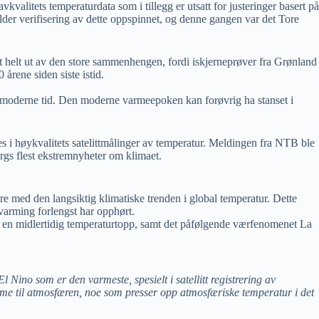
alitets temperaturdata som i tillegg er utsatt for justeringer basert på
lder verifisering av dette oppspinnet, og denne gangen var det Tore
t helt ut av den store sammenhengen, fordi iskjerneprøver fra Grønland
 årene siden siste istid.
moderne tid. Den moderne varmeepoken kan forøvrig ha stanset i
 i høykvalitets satelittmålinger av temperatur. Meldingen fra NTB ble
rgs flest ekstremnyheter om klimaet.
øre med den langsiktig klimatiske trenden i global temperatur. Dette
varming forlengst har opphørt.
for en midlertidig temperaturtopp, samt det påfølgende værfenomenet La
 Nino som er den varmeste, spesielt i satellitt registrering av
arme til atmosfæren, noe som presser opp atmosfæriske temperatur i det