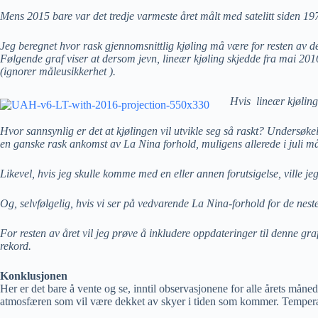
Mens 2015 bare var det tredje varmeste året målt med satelitt siden 19
Jeg beregnet hvor rask gjennomsnittlig kjøling må være for resten av dette 
Følgende graf viser at dersom jevn, lineær kjøling skjedde fra mai 201
(ignorer måleusikkerhet ).
Hvis lineær kjøling
Hvor sannsynlig er det at kjølingen vil utvikle seg så raskt? Undersøke
en ganske rask ankomst av La Nina forhold, muligens allerede i juli m
Likevel, hvis jeg skulle
komme med en eller annen forutsigelse,
ville je
Og, selvfølgelig, hvis vi ser på vedvarende La Nina-forhold for de nes
For resten av året vil jeg prøve å inkludere oppdateringer til denne gr
rekord.
Konklusjonen
Her er det bare å vente og se, inntil observasjonene for alle årets måned
atmosfæren som vil være dekket av skyer i tiden som kommer. Temperature