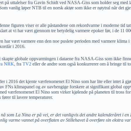
rt på uttalelser fra Gavin Schidt ved NASA-Giss som holder seg med lavkv
Som vanlig løper NTB til en norsk aktør som ikke er nøytral når det gje
enne figuren viser er alle påstandene om rekordvarme i moderne tid tat
klart at vi har vært gjennom tre betydelig varmere epoker før, i de 11 000
har vært varmere enn den noe puslete perioden med varmere klima i 
kordår i 2016.
t skapte globale oppvarmingen i dataene fra NASA-Giss som ikke finnes
ra NRK
, fra
TV2
eller de andre som også konkurrerer om å bringe til to
der i 2016 det kjente værfenomenet El Nino som har lite eller intet å gj
 av FNs klimapanel og av uavhengige forskere at signifikant global opp
ige med værfenomenet El Nino som virker kjølende på planeten til tross 
fører til lavere temperaturer.
å som La Nina er på vei, er det vanligvis det andre kalenderåret i en El
anlig varme vannet på overflaten av Stillehavet å overføre sin ekstra v