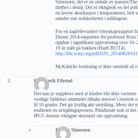
Simonsen, det er en omtale av pausen/The
drøftes i detalj. Det er riktignok en del p
en lavere akselrasjon i temparaturen, hel
mindre enn usikkerheten i målingene.
For en fagfellevurdert vitenskapsrapport fra 
Denne 2014-rapporten fra professor Ross M
opphør i signifikant oppvarming over 16–
19 år målt på bakken (HadCRUT4).
http://file.scirp.org/pdf/OJS_2014082814
McKitricks forskning er ikke omstridt så vi
Ole Henrik Ellestad
Det kan jo suppleres med at kloden blir ikke varmere
vestlige Stillehav strømmer tilbake østover i enorme
til 10 grader. Det gir kraftig økt utstråling. Mens det
realiteten en avkjølingsprosess. Påfallende nok er det
IPCC-leirene viktigste skremsel om oppvarming.
Eystein Simonsen