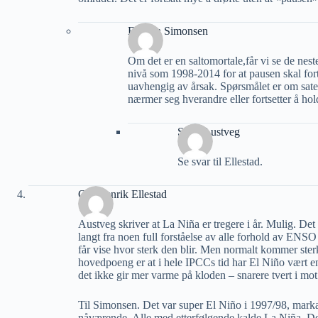
Eystein Simonsen
Om det er en saltomortale,får vi se de ne
nivå som 1998-2014 for at pausen skal fort
uavhengig av årsak. Spørsmålet er om sat
nærmer seg hverandre eller fortsetter å ho
Stein Austveg
Se svar til Ellestad.
Ole Henrik Ellestad
Austveg skriver at La Niña er tregere i år. Mulig. Det
langt fra noen full forståelse av alle forhold av EN
får vise hvor sterk den blir. Men normalt kommer ster
hovedpoeng er at i hele IPCCs tid har El Niño vært en 
det ikke gir mer varme på kloden – snarere tvert i mot
Til Simonsen. Det var super El Niño i 1997/98, mark
nåværende. Alle med etterfølgende kalde La Niña. Dett