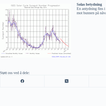
Solas betydning
En antydning fins i
mot bunnen på nåvær
Støtt oss ved å dele: