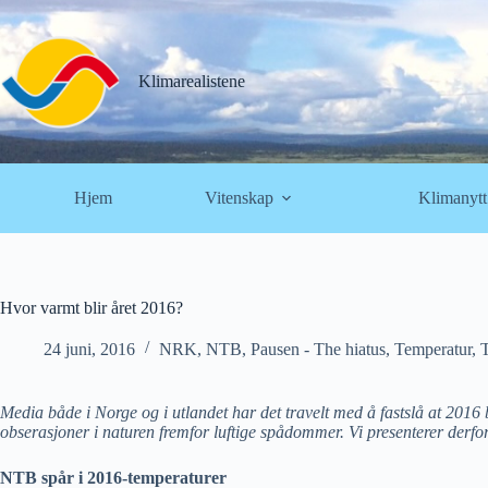
Hopp
til
innholdet
Klimarealistene
Hjem
Vitenskap
Klimanytt
Hvor varmt blir året 2016?
24 juni, 2016
NRK
,
NTB
,
Pausen - The hiatus
,
Temperatur
,
Media både i Norge og i utlandet har det travelt med å fastslå at 2016 b
obserasjoner i naturen fremfor luftige spådommer. Vi presenterer derfo
NTB spår i 2016-temperaturer