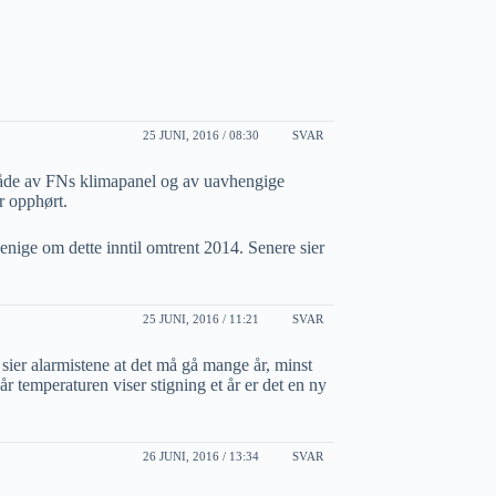
25 JUNI, 2016 / 08:30
SVAR
il både av FNs klimapanel og av uavhengige
r opphørt.
enige om dette inntil omtrent 2014. Senere sier
25 JUNI, 2016 / 11:21
SVAR
g sier alarmistene at det må gå mange år, minst
Når temperaturen viser stigning et år er det en ny
26 JUNI, 2016 / 13:34
SVAR