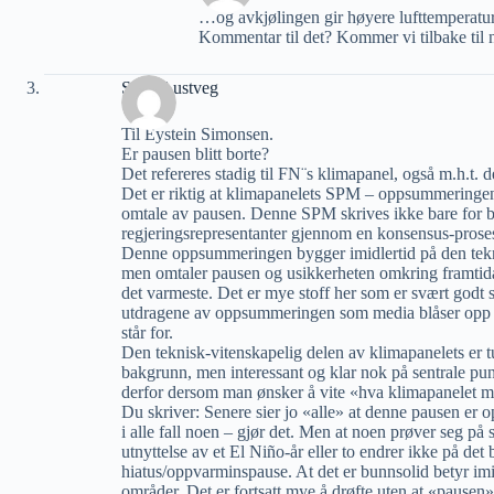
…og avkjølingen gir høyere lufttemperature
Kommentar til det? Kommer vi tilbake til 
Stein Austveg
Til Eystein Simonsen.
Er pausen blitt borte?
Det refereres stadig til FN¨s klimapanel, også m.h.t. d
Det er riktig at klimapanelets SPM – oppsummeringen f
omtale av pausen. Denne SPM skrives ikke bare for b
regjeringsrepresentanter gjennom en konsensus-prose
Denne oppsummeringen bygger imidlertid på den tekni
men omtaler pausen og usikkerheten omkring framtida
det varmeste. Det er mye stoff her som er svært godt
utdragene av oppsummeringen som media blåser opp o
står for.
Den teknisk-vitenskapelig delen av klimapanelets er t
bakgrunn, men interessant og klar nok på sentrale punk
derfor dersom man ønsker å vite «hva klimapanelet m
Du skriver: Senere sier jo «alle» at denne pausen er op
i alle fall noen – gjør det. Men at noen prøver seg på s
utnyttelse av et El Niño-år eller to endrer ikke på d
hiatus/oppvarminspause. At det er bunnsolid betyr imid
områder. Det er fortsatt mye å drøfte uten at «pausen» 