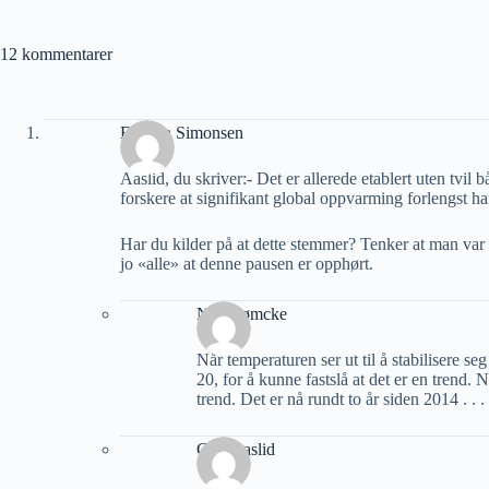
12 kommentarer
Eystein Simonsen
Aaslid, du skriver:- Det er allerede etablert uten tv
forskere at signifikant global oppvarming forlengst ha
Har du kilder på at dette stemmer? Tenker at man var 
jo «alle» at denne pausen er opphørt.
Nils Rømcke
Når temperaturen ser ut til å stabilisere se
20, for å kunne fastslå at det er en trend. 
trend. Det er nå rundt to år siden 2014 . . .
Geir Aaslid