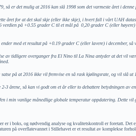
79, så er det mulig at 2016 kan slå 1998 som det varmeste året i denne
året for at det skal skje (eller ikke skje), i hvert fall i vårt UAH dataset
6 verdien på +0.55 grader C til et mål på 0,20 grader C (eller høyere)
 ender med et resultat på +0.19 grader C (eller lavere) i december, så v
lse av tidligere overganger fra El Nino til La Nina antyder at det vil v
åned.
g satse på at 2016 ikke vil fremvise en så rask kjølingsrate, og vil slå ut
te 2-3 årene, så kan vi godt om et år eller to debattere betydningen av
afen i min vanlige månedlige globale temperatur oppdatering. Dette vil g
er er i boks, og nødvendig analyse og kvalitetskontroll er foretatt. Det 
n på overflatevannet i Stillehavet er et resultat av komplekse forhold 