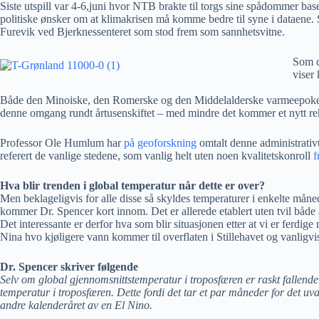
Siste utspill var 4-6,juni hvor NTB brakte til torgs sine spådommer base
politiske ønsker om at klimakrisen må komme bedre til syne i dataene. 
Furevik ved Bjerknessenteret som stod frem som sannhetsvitne.
Som d
viser 
Både den Minoiske, den Romerske og den Middelalderske varmeepoken 
denne omgang rundt årtusenskiftet – med mindre det kommer et nytt re
Professor Ole Humlum har
på geoforskning
omtalt denne administrativ
referert de vanlige stedene, som vanlig helt uten noen kvalitetskonroll
f
Hva blir trenden i global temperatur når dette er over?
Men beklageligvis for alle disse så skyldes temperaturer i enkelte måne
kommer Dr. Spencer kort innom. Det er allerede etablert uten tvil både
Det interessante er derfor hva som blir situasjonen etter at vi er ferd
Nina hvo kjøligere vann kommer til overflaten i Stillehavet og vanligvis 
Dr. Spencer skriver følgende
Selv om global gjennomsnittstemperatur i troposfæren er raskt fallende n
temperatur i troposfæren. Dette fordi det tar et par måneder for det uv
andre kalenderåret av en El Nino.