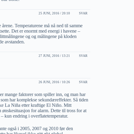
25 JUNI, 2016 / 20:10
SVAR
ste årene. Temperaturene må nå ned til samme
sette. Det er enormt med energi i havene –
elittmålingene og og målingene på kloden
lde avstanden.
27 JUNI, 2016 / 13:21
SVAR
26 JUNI, 2016 / 10:26
SVAR
 er mange faktorer som spiller inn, og man har
SO som har komplekse sekundæreffekter. Så tiden
ke La Niña etter kraftige El Niño. Mitt
ønskesituasjon for alarm. Dette til tross for at
 – kun endring i overflatetemperatur.
ante også i 2005, 2007 og 2010 før den
e har likevel ikke gitt økt global