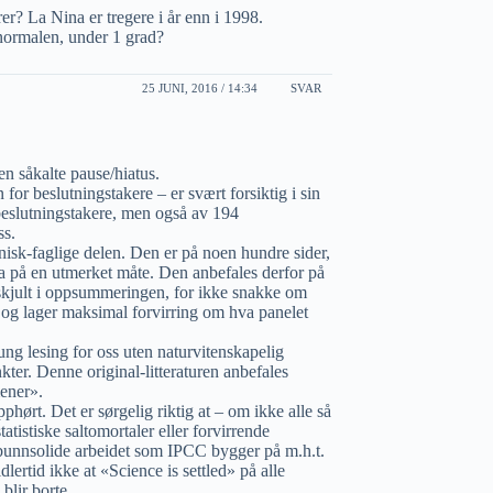
r? La Nina er tregere i år enn i 1998.
normalen, under 1 grad?
25 JUNI, 2016 / 14:34
SVAR
en såkalte pause/hiatus.
or beslutningstakere – er svært forsiktig i sin
eslutningstakere, men også av 194
ss.
sk-faglige delen. Den er på noen hundre sider,
 på en utmerket måte. Den anbefales derfor på
 skjult i oppsummeringen, for ikke snakke om
g lager maksimal forvirring om hva panelet
ung lesing for oss uten naturvitenskapelig
ter. Denne original-litteraturen anbefales
ener».
phørt. Det er sørgelig riktig at – om ikke alle så
tatistiske saltomortaler eller forvirrende
et bunnsolide arbeidet som IPCC bygger på m.h.t.
lertid ikke at «Science is settled» på alle
blir borte.