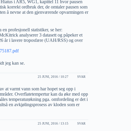
 Hiatus i AR5, WG1, kapittel 11 hvor pausen
olitisk korrekt ordbruk der, de omtaler pausen som
t uten å nevne at den gjenværende opvarmingen er
en profesjonell statistiker, se her:
cKitrick analyserer 3 datasett og påpeker et
26 år i lavere troposfære (UAH/RSS) og over
175187.pdf
dt jeg kan se.
25 JUNI, 2016 / 10:27
SVAR
 av at varmt vann som har hopet seg opp i
 områder. Overflatetempertur kan da øke med opp
 måles temperaturøkning pga. omfordeling er det i
 altså en avkjølingsprosess av kloden som er
25 JUNI, 2016 / 13:15
SVAR