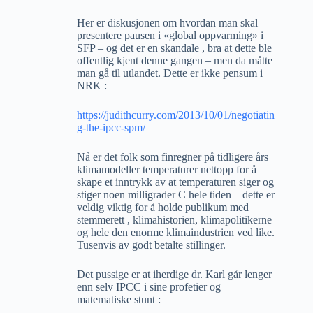
Her er diskusjonen om hvordan man skal
presentere pausen i «global oppvarming» i
SFP – og det er en skandale , bra at dette ble
offentlig kjent denne gangen – men da måtte
man gå til utlandet. Dette er ikke pensum i
NRK :
https://judithcurry.com/2013/10/01/negotiatin
g-the-ipcc-spm/
Nå er det folk som finregner på tidligere års
klimamodeller temperaturer nettopp for å
skape et inntrykk av at temperaturen siger og
stiger noen milligrader C hele tiden – dette er
veldig viktig for å holde publikum med
stemmerett , klimahistorien, klimapolitikerne
og hele den enorme klimaindustrien ved like.
Tusenvis av godt betalte stillinger.
Det pussige er at iherdige dr. Karl går lenger
enn selv IPCC i sine profetier og
matematiske stunt :