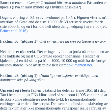
Samset mener at
«isen på Grønland blir raskt mindre.»
Påstanden er
upresis (Hva er raskt mindre og i hvilken tidsskala?)
Dagens endring er 0,1 % av isvolumet pr. 10 år). Figuren viser is målt i
overflate på Grønland de siste 10 000 år. Vi ser sterk isvekst for de
siste 3000 år, og en i forhold helt ubetydelig nedgang i nyere tid (ref.
Briner et al 2016
).
Faktum #6: (utdrag 1)
«Det er varmere nå enn på tusenvis av år.»
Nei, dette er
ukorrekt
. Det er ingen tvil om at jorda nå er inne i en av
sine kaldeste og mest CO
-fattige epoker noensinne. Trenden er
2
kjølende på en tidsskala på både 1000, 10 000 og målt fra de forrige
mellomistidene. Noe av dette ble helt klart
dokumentert her
.
Faktum #8: (utdrag 1)
«
Naturlige variasjoner er viktige, men
dominerer ikke på lang sikt.»
Upresist og i beste fall en påstand
for deler av årene 1951 til i dag.
Tatt i betraktning at FNs klimapanel så sent som i 1995 var klar på at
de ikke kunne identifisere noe fotavtrykk fra menneskeskapte
endringer, så er dette lite seriøst. Den senere politiske omskrivning av
dette faktum gjør ikke menneskeskapte variasjoner reelle i fravær av