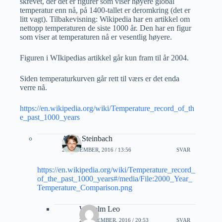
skrevet, der det er figurer som viser høyere global
temperatur enn nå, på 1400-tallet er deromkring (det er
litt vagt). Tilbakevisning: Wikipedia har en artikkel om
nettopp temperaturen de siste 1000 år. Den har en figur
som viser at temperaturen nå er vesentlig høyere.
Figuren i WIkipedias artikkel går kun fram til år 2004.
Siden temperaturkurven går rett til værs er det enda
verre nå.
https://en.wikipedia.org/wiki/Temperature_record_of_th
e_past_1000_years
Alf P. Steinbach
21 DESEMBER, 2016 / 13:56
SVAR
https://en.wikipedia.org/wiki/Temperature_record_
of_the_past_1000_years#/media/File:2000_Year_
Temperature_Comparison.png
Wilhelm Leo
21 DESEMBER, 2016 / 20:53
SVAR