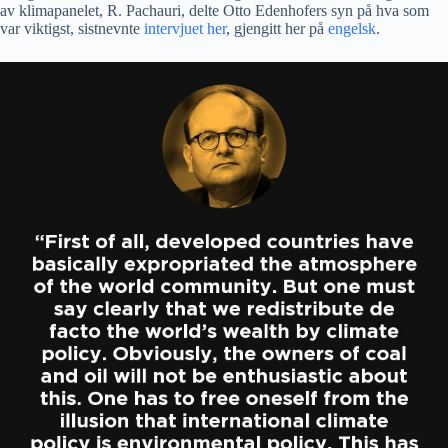
av klimapanelet, R. Pachauri, delte Otto Edenhofers syn på hva som
var viktigst, sistnevnte
intervjuet her
, gjengitt her på
engelsk
.