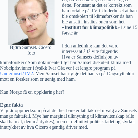
dette. Forutsatt at det er korrekt som
han fortalte på TV i Underhuset at han
ble omskolert til klimaforsker da han
ble ansatt i institusjonen som het
«Institutt for klimapolitikk»
i sine 15
første år.
I den anledning kan det være
Bjørn Samset. Cicero-
interessant å få vite følgende:
foto
Hva er Samsets definisjon av
klimaforsker? Som dokumentert før har Samset diskutert klima med
Nobelprisvinner i fysikk Ivar Giæver i et lengre program på
Underhuset/TV2
. Men Samset har ifølge det han sa på Dagsnytt aldri
møtt en forsker som er uenig med ham.
Kan Norge få en oppklaring her?
Egne fakta
Vi gjør oppmerksom på at det her bare er tatt tak i et utvalg av Samsets
mange faktafeil. Mye har marginal tilknytning til klimavitenskap (alle
skal ha mat, den må dyrkes), men er definitivt politisk ladet og styrker
inntrykket av hva Cicero egentlig driver med.