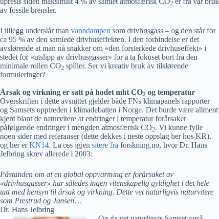
upresis siden maksimalt 4 % av samlet atmosfærisk CO
er fra vår bruk
2
av fossile brensler.
I tillegg underslår man
vanndampen
som drivhusgass – og den står for
ca 95 % av den samlede drivhuseffekten. I den forbindelse er det
avslørende at man nå snakker om «den forsterkede drivhuseffekt» i
stedet for «utslipp av drivhusgasser» for å ta fokuset bort fra den
minimale rollen CO
spiller. Ser vi kreativ bruk av tilslørende
2
formuleringer?
Årsak og virkning er satt på hodet mht CO
og temperatur
2
Overskriften i dette avsnittet gjelder både FNs klimapanels rapporter
og Samsets opptreden i klimadebatten i Norge. Det burde være allment
kjent blant de naturvitere at endringer i temperatur forårsaker
påfølgende endringer i mengden atmosfærisk CO
. Vi kunne fylle
2
noen sider med referanser (dette dekkes i neste oppslag her hos KR),
og her er
KN14
. La oss igjen
sitere fra
forskning.no, hvor Dr. Hans
Jelbring skrev allerede i 2003:
Påstanden om at en global oppvarming er forårsaket av
«drivhusgasser» har således ingen vitenskapelig gyldighet i det hele
tatt med hensyn til årsak og virkning. Dette vet naturligvis naturvitere
som Prestrud og Jansen
…
Dr. Hans Jelbring
Og da vet naturligvis Samset også