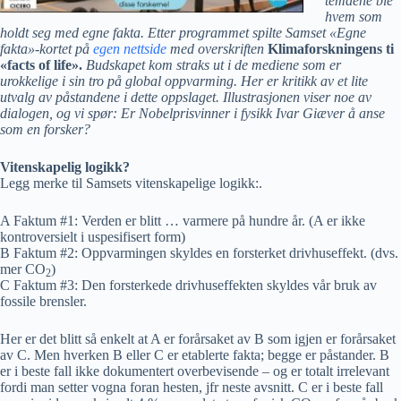
temaene ble
hvem som
holdt seg med egne fakta. Etter programmet spilte Samset «Egne
fakta»-kortet på
egen nettside
med overskriften
Klimaforskningens ti
«facts of life».
Budskapet kom straks ut i de mediene som er
urokkelige i sin tro på global oppvarming. Her er kritikk av et lite
utvalg av påstandene i dette oppslaget. Illustrasjonen viser noe av
dialogen, og vi spør: Er Nobelprisvinner i fysikk Ivar Giæver å anse
som en forsker?
Vitenskapelig logikk?
Legg merke til Samsets vitenskapelige logikk:.
A Faktum #1: Verden er blitt … varmere på hundre år. (A er ikke
kontroversielt i uspesifisert form)
B Faktum #2: Oppvarmingen skyldes en forsterket drivhuseffekt. (dvs.
mer CO
)
2
C Faktum #3: Den forsterkede drivhuseffekten skyldes vår bruk av
fossile brensler.
Her er det blitt så enkelt at A er forårsaket av B som igjen er forårsaket
av C. Men hverken B eller C er etablerte fakta; begge er påstander. B
er i beste fall ikke dokumentert overbevisende – og er totalt irrelevant
fordi man setter vogna foran hesten, jfr neste avsnitt. C er i beste fall