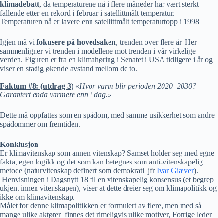
klimadebatt
, da temperaturene nå i flere måneder har vært sterkt
fallende etter en rekord i februar i satellittmålt temperatur.
Temperaturen nå er lavere enn satellittmålt temperaturtopp i 1998.
Igjen må vi
fokusere på hovedsaken
, trenden over flere år. Her
sammenligner vi trenden i modellene mot trenden i vår virkelige
verden. Figuren er fra en klimahøring i Senatet i USA tidligere i år og
viser en stadig økende avstand mellom de to.
Faktum #8: (utdrag 3)
«
Hvor varm blir perioden 2020–2030?
Garantert enda varmere enn i dag
.»
Dette må oppfattes som en spådom, med samme usikkerhet som andre
spådommer om fremtiden.
Konklusjon
Er klimavitenskap som annen vitenskap? Samset
holder seg med egne
fakta, egen logikk og det som kan betegnes som anti-vitenskapelig
metode (naturvitenskap definert som demokrati, jfr
Ivar Giæver
).
Henvisningen i Dagsnytt 18 til en vitenskapelig konsensus (et begrep
ukjent innen vitenskapen), viser at dette dreier seg om klimapolitikk og
ikke om klimavitenskap.
Målet for denne klimapolitikken er formulert av flere, men med så
mange ulike aktører finnes det rimeligvis ulike motiver, Forrige leder