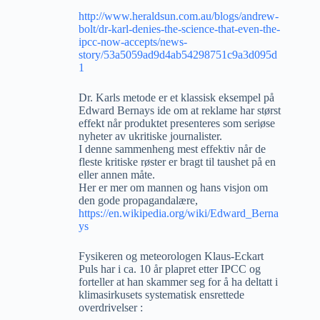
http://www.heraldsun.com.au/blogs/andrew-
bolt/dr-karl-denies-the-science-that-even-the-
ipcc-now-accepts/news-
story/53a5059ad9d4ab54298751c9a3d095d
1
Dr. Karls metode er et klassisk eksempel på
Edward Bernays ide om at reklame har størst
effekt når produktet presenteres som seriøse
nyheter av ukritiske journalister.
I denne sammenheng mest effektiv når de
fleste kritiske røster er bragt til taushet på en
eller annen måte.
Her er mer om mannen og hans visjon om
den gode propagandalære,
https://en.wikipedia.org/wiki/Edward_Berna
ys
Fysikeren og meteorologen Klaus-Eckart
Puls har i ca. 10 år plapret etter IPCC og
forteller at han skammer seg for å ha deltatt i
klimasirkusets systematisk ensrettede
overdrivelser :