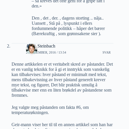
– så kreves det ofte geni for å gripe fatt i
den.»
Den , det , der. , dagens storting .. nåja..
Uansett , Stå på , lyspunkt i ellers
fordummende politikk – håper det bærer
(Bærekraftig , som grønnsakene sier ).
Alf P. Steinbach
21 DESEMBER, 2016 / 13:54
SVAR
Denne artikkelen er et veritabelt skred av påstander. Det
er en vanlig teknikk for å gi et inntrykk som vanskelig
kan tilbakevises: hver påstand er minimalt med tekst,
mens tilbakevisning av hver påstand generelt krever
mye tekst, og figurer, Det blir praktisk umulig å
tilbakevise mer enn en liten brøkdel av påstandene som
fremmes.
Jeg valgte meg påstanden om fakta #6, om
temperaturøkningen.
Geir-mann viser her til til en annen artikkel som han har