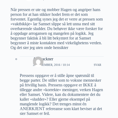
Når pressen er ute og mobber Hagen og angriper hans
person for at han stikker hodet frem er det som
forventet. Egentlig synes jeg det er verre at pressen som
«vaktbikkje» lar Samset slippe så lett unna med sitt
overbærende sludder. Du behøver ikke være forsker for
å oppdage arrogansen og mangelen på logikk. Jeg
begynner faktisk å bli litt bekymret for at Samset
begynner å miste kontakten med virkelighetens verden.
Og det sier jeg uten onde hensikter
Alf Lackner
20 DESEMBER, 2016 / 10:14
SVAR
Pressens oppgave er å stille åpne spørsmål til
begge parter. De stiller som to voksne mennesker
på frivillig basis. Pressens oppgave er IKKE å
tillegge andre «korrekte» meninger, verken Hagen
eller Samset. Videre, kan du dokumentere det du
kaller «sludder»? Eller gjerne eksempel på
manglende logikk? Det trenges minst én
ANERKJENT refereanse som klart beviser at det
sier Samset er feil.