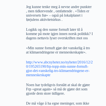
Jeg kunne tenke meg å nevne andre punkter
, men tidkrevende , omfattende . «Tiden er
universets frø» – også på lokalplanet i
førjulens aktivitetsirkus .
Logikk og den sunne fornuft later til å
komme på mote igjen innen norsk politikk? I
dagens nettavis lyser overskriften mot oss
«Min sunne fornuft gjør det vanskelig å tro
at klimaendringene er menneskeskapte».
http://www.abcnyheter.no/nyheter/2016/12/2
0/195265190/frp-topp-min-sunne-fornuft-
gjor-det-vanskelig-tro-klimaendringene-er-
menneskeskapte
Noen har tydeligvis forstått at skal de gjøre
Frp «great again» så må de gjøre det som
gjorde dem store tidligere.
De må våge å ha egne meninger, som ikke