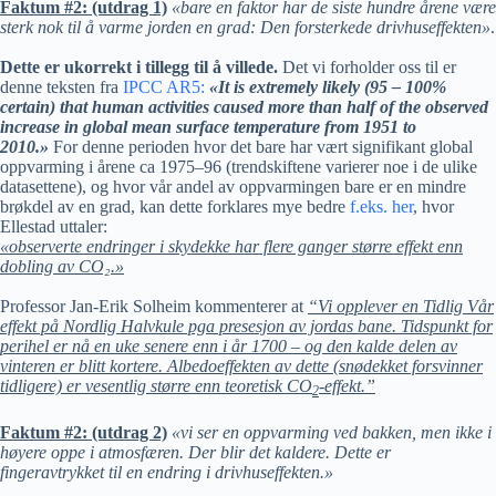
Faktum #2: (utdrag 1)
«bare en faktor har de siste hundre årene være
sterk nok til å varme jorden en grad: Den forsterkede drivhuseffekten»
.
Dette er ukorrekt i tillegg til å villede.
Det vi forholder oss til er
denne teksten fra
IPCC AR5:
«It is extremely likely (95 – 100%
certain) that human activities caused more than half of the observed
increase in global mean surface temperature from 1951 to
2010.»
For denne perioden hvor det bare har vært signifikant global
oppvarming i årene ca 1975–96 (trendskiftene varierer noe i de ulike
datasettene), og hvor vår andel av oppvarmingen bare er en mindre
brøkdel av en grad, kan dette forklares mye bedre
f.eks. her
, hvor
Ellestad uttaler:
«observerte endringer i skydekke har flere ganger større effekt enn
dobling av CO₂.»
Professor Jan-Erik Solheim kommenterer at
“Vi opplever en Tidlig Vår
effekt på Nordlig Halvkule pga presesjon av jordas bane. Tidspunkt for
perihel er nå en uke senere enn i år 1700 – og den kalde delen av
vinteren er blitt kortere. Albedoeffekten av dette (snødekket forsvinner
tidligere) er vesentlig større enn teoretisk CO
-effekt.”
2
Faktum #2: (utdrag 2)
«
vi ser en oppvarming ved bakken, men ikke i
høyere oppe i atmosfæren. Der blir det kaldere. Dette er
fingeravtrykket til en endring i drivhuseffekten.»