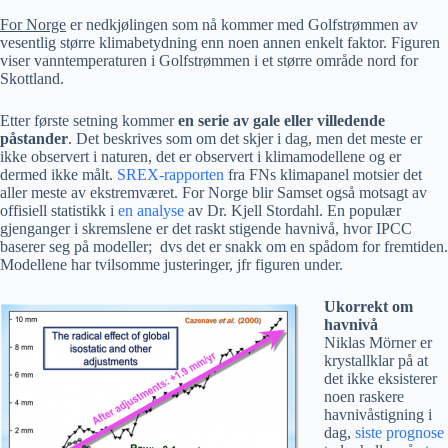
For Norge
er nedkjølingen som nå kommer med Golfstrømmen av
vesentlig større klimabetydning enn noen annen enkelt faktor. Figuren
viser vanntemperaturen i Golfstrømmen i et større område nord for
Skottland.
Etter første setning kommer
en serie av gale eller villedende
påstander
. Det beskrives som om det skjer i dag, men det meste er
ikke observert i naturen, det er observert i klimamodellene og er
dermed ikke målt.
SREX-rapporten
fra FNs klimapanel motsier det
aller meste av ekstremværet. For Norge blir Samset også motsagt av
offisiell statistikk i
en analyse
av Dr. Kjell Stordahl. En populær
gjenganger i skremslene er det raskt stigende havnivå, hvor IPCC
baserer seg på modeller; dvs det er snakk om en spådom for fremtiden.
Modellene har tvilsomme justeringer, jfr figuren under.
Ukorrekt om
havnivå
Niklas Mörner er
krystallklar på at
det ikke eksisterer
noen raskere
havnivåstigning i
dag,
siste prognose