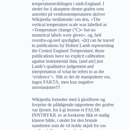
temperaturutviklingen i midt-England. I
stedet for å akseptere denne grafen som
autoritet på verdenstemperaturen skriver
Wikipedia /nedlatende/ om den, «The
vertical temperature scale was labelled as
«Temperature change (°C)» but no
numerical labels were given», og, helt
ovenfra-og-ned spydighet, «[it] can be traced
to publications by Hubert Lamb representing
the Central England Temperature; those
publications have no explicit calibration
against instrumental data, [and are] just
Lamb’s qualitative judgement and
interpretation of what he refers to as the
‘evidence’». Slik er det de manipulerer oss,
ingen FAKTA, men kun negative
assosiasjoner!!!
Wikipedia fortsetter med å glorifisere og
lovprise de påfølgende rapportene der grafen
var fjernet, for å gi leserne et FALSK
INNTRYKK av at forskerne fikk et stadig
klarere bilde, i stedet for den brutale
sannheten som de vil holde skjult for oss