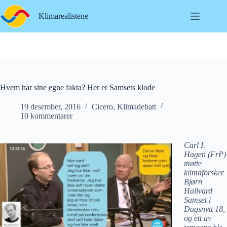
Hopp
til
Klimarealistene
innholdet
Hvem har sine egne fakta? Her er Samsets klode
19 desember, 2016
Cicero
,
Klimadebatt
10 kommentarer
Carl I.
Hagen (FrP)
møtte
klimaforsker
Bjørn
Hallvard
Samset i
Dagsnytt 18,
og ett av