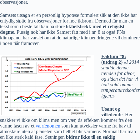
observasjoner.
Samsets utsagn er en personlig hypotese formulert slik at den ikke har
entydig støtte fra observasjoner for noe tidsrom. Dermed får man en
tekst som i beste fall kan ha store
likhetstrekk med et religiøst
dogme
.
Pussig nok har ikke Samset fått med i nr. 8 at også FNs
klimapanel har varslet om at de naturlige klimaendringene vil dominere
i noen tiår framover.
Faktum #8:
(utdrag 2)
«I 2014
snudde denne
trenden for alvor,
og siden det har vi
hatt voldsomme
temperaturrekorder
igjen.»
Usant og
villedende
. Her
snakker vi ikke om klima men om vær, da effekten kommer fra den
varme fasen av et
værfenomen
som kun utveksler varme fra hav til
atmosfære uten at planeten som helhet blir varmere. Normalt har man
en like sterk kald fase. Setningen
bidrar ikke til en saklig