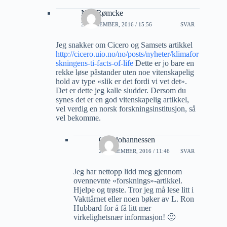
Nils Rømcke
20 DESEMBER, 2016 / 15:56
SVAR
Jeg snakker om Cicero og Samsets artikkel
http://cicero.uio.no/no/posts/nyheter/klimafor
skningens-ti-facts-of-life
Dette er jo bare en
rekke løse påstander uten noe vitenskapelig
hold av type «slik er det fordi vi vet det».
Det er dette jeg kalle sludder. Dersom du
synes det er en god vitenskapelig artikkel,
vel verdig en norsk forskningsinstitusjon, så
vel bekomme.
Geir Johannessen
21 DESEMBER, 2016 / 11:46
SVAR
Jeg har nettopp lidd meg gjennom
ovennevnte «forsknings»-artikkel.
Hjelpe og trøste. Tror jeg må lese litt i
Vakttårnet eller noen bøker av L. Ron
Hubbard for å få litt mer
virkelighetsnær informasjon! 🙂