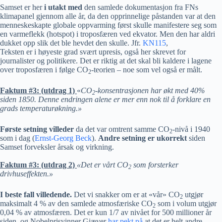
Samset er her
i utakt med
den samlede dokumentasjon fra FNs
klimapanel gjennom alle år, da den opprinnelige påstanden var at den
menneskeskapte globale oppvarming først skulle manifestere seg som
en varmeflekk (hotspot) i troposfæren ved ekvator. Men den har aldri
dukket opp slik det ble hevdet den skulle. Jfr.
KN115
,
Teksten er i høyeste grad svært upresis, også her skrevet for
journalister og politikere. Det er riktig at det skal bli kaldere i lagene
over troposfæren i følge CO
-teorien – noe som vel også er målt.
2
Faktum #3: (utdrag 1)
«
CO
-konsentrasjonen har økt med 40%
2
siden 1850. Denne endringen alene er mer enn nok til å forklare en
grads temperaturøkning.»
Første setning villeder
da det var omtrent samme CO
-nivå i 1940
2
som i dag (
Ernst-Georg Beck
).
Andre setning er ukorrekt
siden
Samset forveksler årsak og virkning.
Faktum #3: (utdrag 2)
«Det er vårt CO
som forsterker
2
drivhuseffekten.»
I beste fall villedende.
Det vi snakker om er at «vår» CO
utgjør
2
maksimalt 4 % av den samlede atmosfæriske CO
som i volum utgjør
2
0,04 % av atmosfæren. Det er kun 1/7 av nivået for 500 millioner år
siden, og Nobelprisvinner Giæver
har pekt på
at det er helt andre