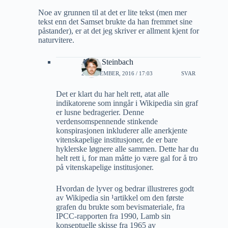
Noe av grunnen til at det er lite tekst (men mer
tekst enn det Samset brukte da han fremmet sine
påstander), er at det jeg skriver er allment kjent for
naturvitere.
Alf P. Steinbach
21 DESEMBER, 2016 / 17:03
SVAR
Det er klart du har helt rett, atat alle
indikatorene som inngår i Wikipedia sin graf
er lusne bedragerier. Denne
verdensomspennende stinkende
konspirasjonen inkluderer alle anerkjente
vitenskapelige institusjoner, de er bare
hyklerske løgnere alle sammen. Dette har du
helt rett i, for man måtte jo være gal for å tro
på vitenskapelige institusjoner.
Hvordan de lyver og bedrar illustreres godt
av Wikipedia sin ¹artikkel om den første
grafen du brukte som bevismateriale, fra
IPCC-rapporten fra 1990, Lamb sin
konseptuelle skisse fra 1965 av