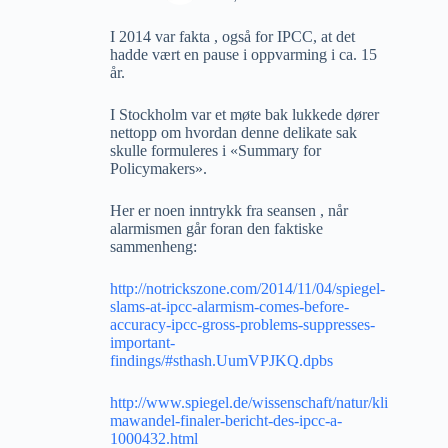
I 2014 var fakta , også for IPCC, at det
hadde vært en pause i oppvarming i ca. 15
år.
I Stockholm var et møte bak lukkede dører
nettopp om hvordan denne delikate sak
skulle formuleres i «Summary for
Policymakers».
Her er noen inntrykk fra seansen , når
alarmismen går foran den faktiske
sammenheng:
http://notrickszone.com/2014/11/04/spiegel-
slams-at-ipcc-alarmism-comes-before-
accuracy-ipcc-gross-problems-suppresses-
important-
findings/#sthash.UumVPJKQ.dpbs
http://www.spiegel.de/wissenschaft/natur/kli
mawandel-finaler-bericht-des-ipcc-a-
1000432.html