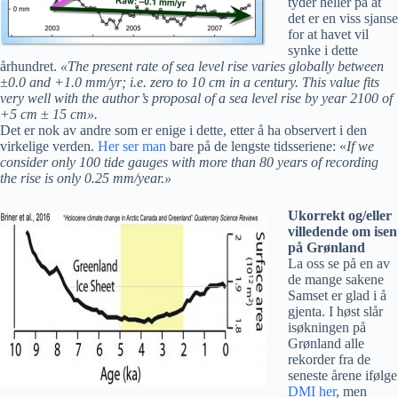
tyder heller på at
det er en viss sjanse
for at havet vil
synke i dette
århundret.
«The present rate of sea level rise varies globally between
±0.0 and +1.0 mm/yr; i.e. zero to 10 cm in a century. This value fits
very well with the author’s proposal of a sea level rise by year 2100 of
+5 cm ± 15 cm».
Det er nok av andre som er enige i dette, etter å ha observert i den
virkelige verden.
Her ser man
bare på de lengste tidsseriene: «
If we
consider only 100 tide gauges with more than 80 years of recording
the rise is only 0.25 mm/year.»
Ukorrekt og/eller
villedende om isen
på Grønland
La oss se på en av
de mange sakene
Samset er glad i å
gjenta. I høst slår
isøkningen på
Grønland alle
rekorder fra de
seneste årene ifølge
DMI her
, men