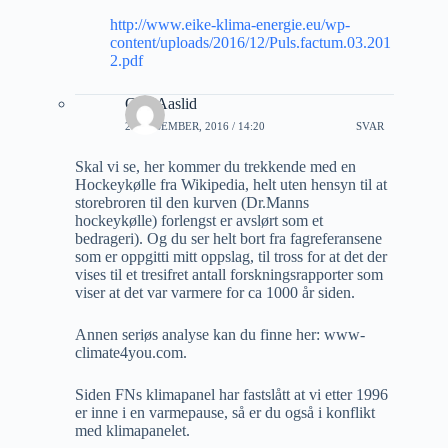
http://www.eike-klima-energie.eu/wp-
content/uploads/2016/12/Puls.factum.03.201
2.pdf
Geir Aaslid
21 DESEMBER, 2016 / 14:20
SVAR
Skal vi se, her kommer du trekkende med en
Hockeykølle fra Wikipedia, helt uten hensyn til at
storebroren til den kurven (Dr.Manns
hockeykølle) forlengst er avslørt som et
bedrageri). Og du ser helt bort fra fagreferansene
som er oppgitti mitt oppslag, til tross for at det der
vises til et tresifret antall forskningsrapporter som
viser at det var varmere for ca 1000 år siden.
Annen seriøs analyse kan du finne her: www-
climate4you.com.
Siden FNs klimapanel har fastslått at vi etter 1996
er inne i en varmepause, så er du også i konflikt
med klimapanelet.