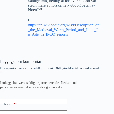
vanlige folk, nemlig at for hver rapport var
stadig flere av forskerne kjøpt og betalt av
Noen™!
¹
https://en.wikipedia.org/wiki/Description_of
_the_Medieval_Warm_Period_and_Little_Ic
e_Age_in_IPCC_reports
Legg igjen en kommentar
Din e-postadresse vil ikke bli publisert.
Obligatoriske felt er merket med
*
Innlegg skal være saklig argumenterende. Nedsettende
personkarakteristikker av andre godtas ikke.
Navn
*