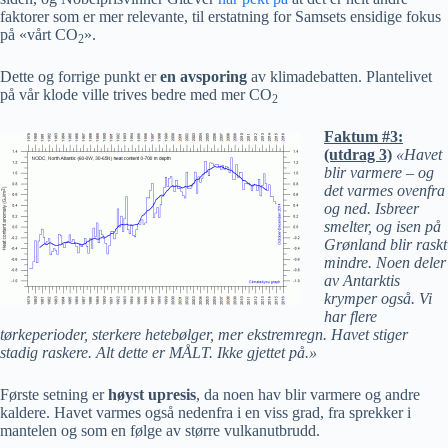
faktorer som er mer relevante, til erstatning for Samsets ensidige fokus
på «vårt CO
».
2
Dette og forrige punkt er
en avsporing
av klimadebatten. Plantelivet
på vår klode ville trives bedre med mer CO
2
Faktum #3:
(utdrag 3)
«Havet
blir varmere – og
det varmes ovenfra
og ned. Isbreer
smelter, og isen på
Grønland blir raskt
mindre. Noen deler
av Antarktis
krymper også. Vi
har flere
tørkeperioder, sterkere hetebølger, mer ekstremregn. Havet stiger
stadig raskere. Alt dette er MÅLT. Ikke gjettet på.»
Første setning er
høyst upresis
, da noen hav blir varmere og andre
kaldere. Havet varmes også nedenfra i en viss grad, fra sprekker i
mantelen og som en følge av større vulkanutbrudd.