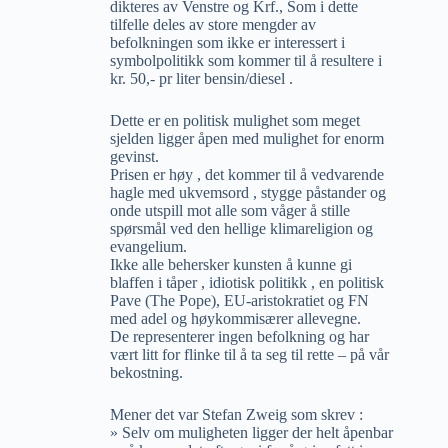
dikteres av Venstre og Krf., Som i dette
tilfelle deles av store mengder av
befolkningen som ikke er interessert i
symbolpolitikk som kommer til å resultere i
kr. 50,- pr liter bensin/diesel .
Dette er en politisk mulighet som meget
sjelden ligger åpen med mulighet for enorm
gevinst.
Prisen er høy , det kommer til å vedvarende
hagle med ukvemsord , stygge påstander og
onde utspill mot alle som våger å stille
spørsmål ved den hellige klimareligion og
evangelium.
Ikke alle behersker kunsten å kunne gi
blaffen i tåper , idiotisk politikk , en politisk
Pave (The Pope), EU-aristokratiet og FN
med adel og høykommisærer allevegne.
De representerer ingen befolkning og har
vært litt for flinke til å ta seg til rette – på vår
bekostning.
Mener det var Stefan Zweig som skrev :
» Selv om muligheten ligger der helt åpenbar