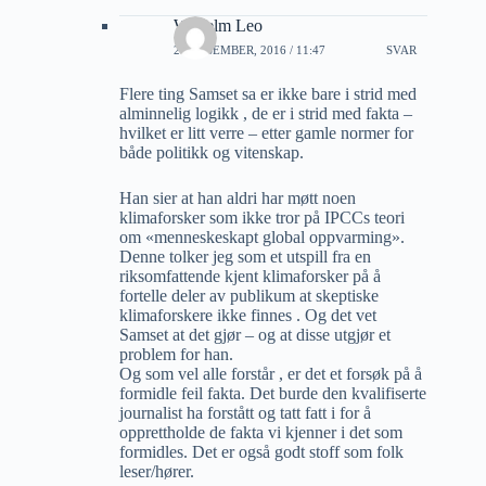
Wilhelm Leo
21 DESEMBER, 2016 / 11:47
SVAR
Flere ting Samset sa er ikke bare i strid med
alminnelig logikk , de er i strid med fakta –
hvilket er litt verre – etter gamle normer for
både politikk og vitenskap.
Han sier at han aldri har møtt noen
klimaforsker som ikke tror på IPCCs teori
om «menneskeskapt global oppvarming».
Denne tolker jeg som et utspill fra en
riksomfattende kjent klimaforsker på å
fortelle deler av publikum at skeptiske
klimaforskere ikke finnes . Og det vet
Samset at det gjør – og at disse utgjør et
problem for han.
Og som vel alle forstår , er det et forsøk på å
formidle feil fakta. Det burde den kvalifiserte
journalist ha forstått og tatt fatt i for å
opprettholde de fakta vi kjenner i det som
formidles. Det er også godt stoff som folk
leser/hører.