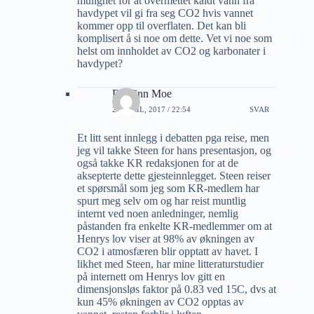
mulighet for at overmettet kaldt vann fra
havdypet vil gi fra seg CO2 hvis vannet
kommer opp til overflaten. Det kan bli
komplisert å si noe om dette. Vet vi noe som
helst om innholdet av CO2 og karbonater i
havdypet?
Dagfinn Moe
24 APRIL, 2017 / 22:54
SVAR
Et litt sent innlegg i debatten pga reise, men
jeg vil takke Steen for hans presentasjon, og
også takke KR redaksjonen for at de
aksepterte dette gjesteinnlegget. Steen reiser
et spørsmål som jeg som KR-medlem har
spurt meg selv om og har reist muntlig
internt ved noen anledninger, nemlig
påstanden fra enkelte KR-medlemmer om at
Henrys lov viser at 98% av økningen av
CO2 i atmosfæren blir opptatt av havet. I
likhet med Steen, har mine litteraturstudier
på internett om Henrys lov gitt en
dimensjonsløs faktor på 0.83 ved 15C, dvs at
kun 45% økningen av CO2 opptas av