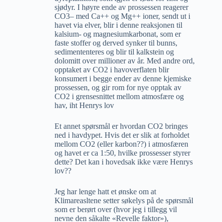
sjødyr. I høyre ende av prossessen reagerer
CO3– med Ca++ og Mg++ ioner, sendt ut i
havet via elver, blir i denne reaksjonen til
kalsium- og magnesiumkarbonat, som er
faste stoffer og derved synker til bunns,
sedimententeres og blir til kalkstein og
dolomitt over millioner av år. Med andre ord,
opptaket av CO2 i havoverflaten blir
konsumert i begge ender av denne kjemiske
prossessen, og gir rom for nye opptak av
CO2 i grensesnittet mellom atmosfære og
hav, iht Henrys lov
Et annet spørsmål er hvordan CO2 bringes
ned i havdypet. Hvis det er slik at forholdet
mellom CO2 (eller karbon??) i atmosfæren
og havet er ca 1:50, hvilke prossesser styrer
dette? Det kan i hovedsak ikke være Henrys
lov??
Jeg har lenge hatt et ønske om at
Klimareasltene setter søkelys på de spørsmål
som er berørt over (hvor jeg i tillegg vil
nevne den såkalte «Revelle faktor»),