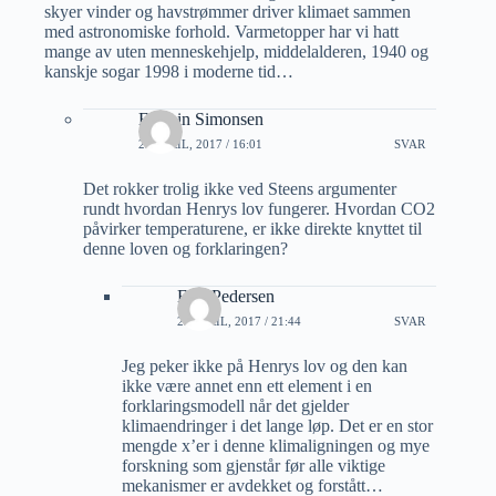
skyer vinder og havstrømmer driver klimaet sammen
med astronomiske forhold. Varmetopper har vi hatt
mange av uten menneskehjelp, middelalderen, 1940 og
kanskje sogar 1998 i moderne tid…
Eystein Simonsen
23 APRIL, 2017 / 16:01
SVAR
Det rokker trolig ikke ved Steens argumenter
rundt hvordan Henrys lov fungerer. Hvordan CO2
påvirker temperaturene, er ikke direkte knyttet til
denne loven og forklaringen?
Erik Pedersen
23 APRIL, 2017 / 21:44
SVAR
Jeg peker ikke på Henrys lov og den kan
ikke være annet enn ett element i en
forklaringsmodell når det gjelder
klimaendringer i det lange løp. Det er en stor
mengde x’er i denne klimaligningen og mye
forskning som gjenstår før alle viktige
mekanismer er avdekket og forstått…