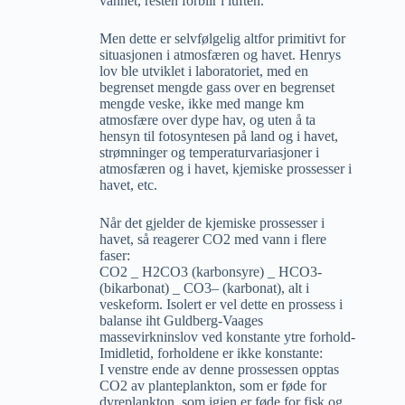
vannet, resten forblir i luften.
Men dette er selvfølgelig altfor primitivt for
situasjonen i atmosfæren og havet. Henrys
lov ble utviklet i laboratoriet, med en
begrenset mengde gass over en begrenset
mengde veske, ikke med mange km
atmosfære over dype hav, og uten å ta
hensyn til fotosyntesen på land og i havet,
strømninger og temperaturvariasjoner i
atmosfæren og i havet, kjemiske prossesser i
havet, etc.
Når det gjelder de kjemiske prossesser i
havet, så reagerer CO2 med vann i flere
faser:
CO2 _ H2CO3 (karbonsyre) _ HCO3-
(bikarbonat) _ CO3– (karbonat), alt i
veskeform. Isolert er vel dette en prossess i
balanse iht Guldberg-Vaages
massevirkninslov ved konstante ytre forhold-
Imidletid, forholdene er ikke konstante:
I venstre ende av denne prossessen opptas
CO2 av planteplankton, som er føde for
dyreplankton, som igjen er føde for fisk og