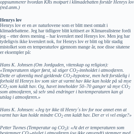
oppsummerer hvordan KRs motpart i klimadebatten forstår Henrys lov
(red.anm.)
Henrys lov
Henrys lov er en av naturlovene som er blitt mest omtalt i
klimadebattene. Jeg har tidligere blitt kritisert av Klimarealistene fordi
jeg – etter deres mening – har kverulert med Henrys lov. Men jeg har
tydeligvis ikke kverulert nok, for Henrys lov er blitt og blir stadig
mistolket som en temperaturlov gjennom mange år, noe disse sitatene
er eksempler på:
Hans K. Johnsen (Om Jordguden, vitenskap og religion):
«
Temperaturen stiger først, så stiger CO
-innholdet i atmosfæren.
2
Dette er uforenlig med gjeldende CO
-hypotese, men helt forståelig i
2
forhold til Henrys lov som sier at varmt hav ikke kan holde på så mye
CO
som kaldt hav. Og, havet inneholder 50–70 ganger så mye CO
2
2
som atmosfæren, så selv små
endringer i havtemperaturen kan gi
utslag i atmosfæren.
»
Hans K. Johnsen:
«
Jeg tyr ikke til Henry´s lov for noe annet enn at
varmt hav kan holde
mindre CO
enn kaldt hav. Der er vi vel enige?
»
2
Petter Tuvnes (Temperatur og CO
):
«
At det er temperaturen som
2
bestemmer CO
-nivået i
atmosfæren (og ikke omvendt) stemmer med