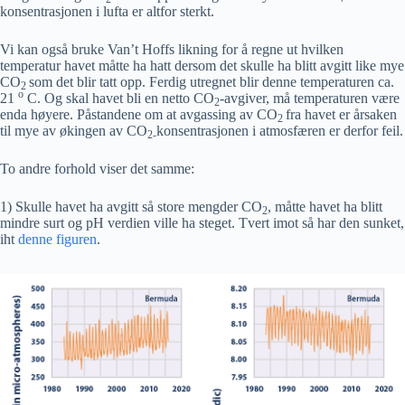
konsentrasjonen i lufta er altfor sterkt.
Vi kan også bruke Van’t Hoffs likning for å regne ut hvilken
temperatur havet måtte ha hatt dersom det skulle ha blitt avgitt like mye
CO
som det blir tatt opp. Ferdig utregnet blir denne temperaturen ca.
2
o
21
C. Og skal havet bli en netto CO
-avgiver, må temperaturen være
2
enda høyere. Påstandene om at avgassing av CO
fra havet er årsaken
2
til mye av økingen av CO
konsentrasjonen i atmosfæren er derfor feil.
2-
To andre forhold viser det samme:
1) Skulle havet ha avgitt så store mengder CO
, måtte havet ha blitt
2
mindre surt og pH verdien ville ha steget. Tvert imot så har den sunket,
iht
denne figuren
.