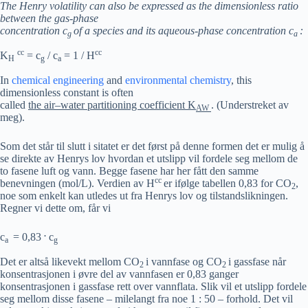
The Henry volatility can also be expressed as the dimensionless ratio
between the gas-phase
concentration c
of a species and its aqueous-phase concentration c
:
g
a
cc
cc
K
=
c
/ c
=
1 /
H
H
g
a
In
chemical engineering
and
environmental chemistry
, this
dimensionless constant is often
called
the air–water partitioning coefficient K
.
(Understreket av
AW
meg).
Som det står til slutt i sitatet er det først på denne formen det er mulig å
se direkte av Henrys lov hvordan et utslipp vil fordele seg mellom de
to fasene luft og vann. Begge fasene har her fått den samme
cc
benevningen (mol/L). Verdien av
H
er ifølge tabellen 0,83 for CO
,
2
noe som enkelt kan utledes ut fra Henrys lov og tilstandslikningen.
Regner vi dette om, får vi
.
c
=
0,83
c
a
g
Det er altså likevekt mellom CO
i vannfase og CO
i gassfase når
2
2
konsentrasjonen i øvre del av vannfasen er 0,83 ganger
konsentrasjonen i gassfase rett over vannflata. Slik vil et utslipp fordele
seg mellom disse fasene – milelangt fra noe 1 : 50 – forhold. Det vil