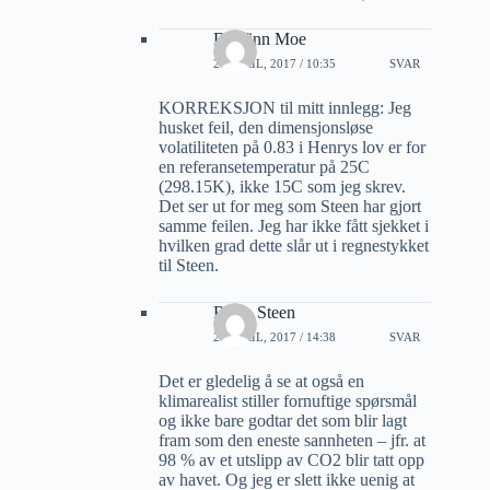
Dagfinn Moe
25 APRIL, 2017 / 10:35
SVAR
KORREKSJON til mitt innlegg: Jeg
husket feil, den dimensjonsløse
volatiliteten på 0.83 i Henrys lov er for
en referansetemperatur på 25C
(298.15K), ikke 15C som jeg skrev.
Det ser ut for meg som Steen har gjort
samme feilen. Jeg har ikke fått sjekket i
hvilken grad dette slår ut i regnestykket
til Steen.
Bjørn Steen
25 APRIL, 2017 / 14:38
SVAR
Det er gledelig å se at også en
klimarealist stiller fornuftige spørsmål
og ikke bare godtar det som blir lagt
fram som den eneste sannheten – jfr. at
98 % av et utslipp av CO2 blir tatt opp
av havet. Og jeg er slett ikke uenig at