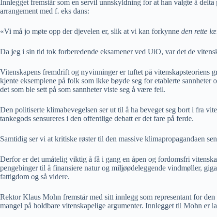
Innlegget fremstår som en servil unnskyldning for at han valgte å delt
arrangement med f. eks dans:
«Vi må jo møte opp der djevelen er, slik at vi kan forkynne
den rette læ
Da jeg i sin tid tok forberedende eksamener ved UiO, var det de vitens
Vitenskapens fremdrift og nyvinninger er tuftet på vitenskapsteoriens 
kjente eksemplene på folk som ikke bøyde seg for etablerte sannheter og
det som ble sett på som sannheter viste seg å være feil.
Den politiserte klimabevegelsen ser ut til å ha beveget seg bort i fra v
tankegods sensureres i den offentlige debatt er det fare på ferde.
Samtidig ser vi at kritiske røster til den massive klimapropagandaen se
Derfor er det umåtelig viktig å få i gang en åpen og fordomsfri vitenska
pengebinger til å finansiere natur og miljøødeleggende vindmøller, gig
fattigdom og så videre.
Rektor Klaus Mohn fremstår med sitt innlegg som representant for den
mangel på holdbare vitenskapelige argumenter. Innlegget til Mohn er lag