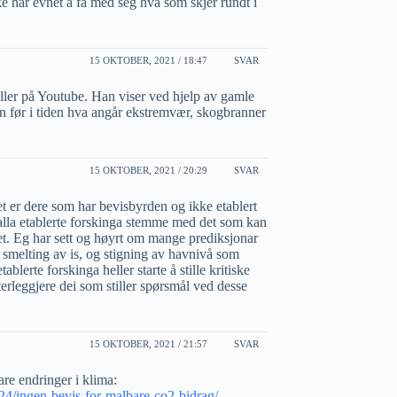
e har evnet å få med seg hva som skjer rundt i
15 OKTOBER, 2021 / 18:47
SVAR
ler på Youtube. Han viser ved hjelp av gamle
n før i tiden hva angår ekstremvær, skogbranner
15 OKTOBER, 2021 / 20:29
SVAR
det er dere som har bevisbyrden og ikke etablert
kalla etablerte forskinga stemme med det som kan
et. Eg har sett og høyrt om mange prediksjonar
smelting av is, og stigning av havnivå som
tablerte forskinga heller starte å stille kritiske
tterleggjere dei som stiller spørsmål ved desse
15 OKTOBER, 2021 / 21:57
SVAR
are endringer i klima:
24/ingen-bevis-for-malbare-co2-bidrag/