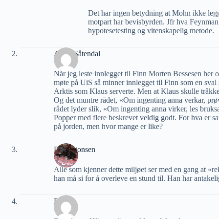
Det har ingen betydning at Mohn ikke legge
motpart har bevisbyrden. Jfr hva Feynman,
hypotesetesting og vitenskapelig metode.
Arvid Såtendal
Når jeg leste innlegget til Finn Morten Bessesen her 
møte på UiS så minner innlegget til Finn som en sval 
Arktis som Klaus serverte. Men at Klaus skulle tråkke
Og det muntre rådet, «Om ingenting anna verkar, prøv
rådet lyder slik, «Om ingenting anna virker, les bru
Popper med flere beskrevet veldig godt. For hva er s
på jorden, men hvor mange er like?
Per Antonsen
Alle som kjenner dette miljøet ser med en gang at «rek
han må si for å overleve en stund til. Han har antakel
Petter