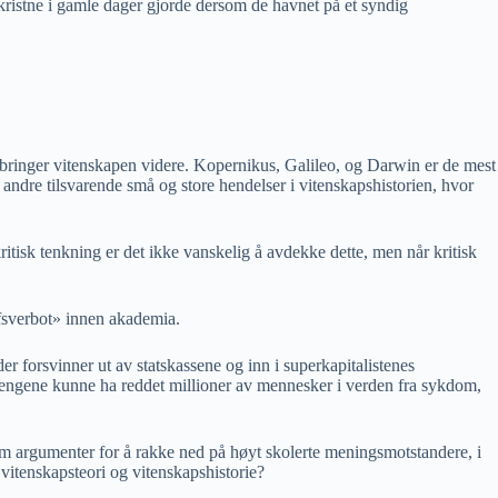
 kristne i gamle dager gjorde dersom de havnet på et syndig
m bringer vitenskapen videre. Kopernikus, Galileo, og Darwin er de mest
andre tilsvarende små og store hendelser i vitenskapshistorien, hvor
ritisk tenkning er det ikke vanskelig å avdekke dette, men når kritisk
ufsverbot» innen akademia.
er forsvinner ut av statskassene og inn i superkapitalistenes
e pengene kunne ha reddet millioner av mennesker i verden fra sykdom,
m argumenter for å rakke ned på høyt skolerte meningsmotstandere, i
vitenskapsteori og vitenskapshistorie?