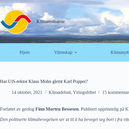
Hopp
til
innholdet
Klimarealistene
Hjem
Vitenskap
Klimanytt
Har UiS-rektor Klaus Mohn glemt Karl Popper?
14 oktober, 2021
Klimadebatt
,
Ytringsfrihet
15 kommentar
Forfattet av geolog
Finn Morten Bessesen
. Publisert opprinnelig på Kh
Den politiserte klimabevegelsen ser ut til å ha beveget seg bort i fra 