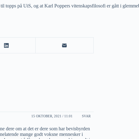
il topps på UiS, og at Karl Poppers vitenskapsfilosofi er gått i glemm
15 OKTOBER, 2021 / 11:01
SVAR
nne dere om at det er dere som har bevisbyrden
lsynelatende mange godt voksne mennesker i