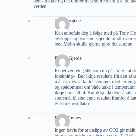
deres rekker og det undrer meg som 56 åring at de ikk
verden.
Jarle Bergene
Kan anbefale deg å følge med på Tony Hel
avisoppslag hva som skjedde rundt i verde
osv. Mohn skulle gjerne gjort det samme
Bjarne Gjerde
Er det verkeleg slik som du påstår; «.. at 
forskning». Bør ikkje resultata frå den så
målast; dvs. at kartet stemmer med terreng
og spådommar om både auke i temperatur, 
ikkje har slått til. Bør ikkje då den såkalla e
spørsmål til sine egne resultat framfor å la
tvilsame resultata?
Petter Tuvnes
Ingen bevis for at utslipp av CO2 gir målb
https://www.klimarealistene.com/2020/01/