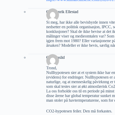
Ole Henrik Ellestad
Si meg, har ikke alle bevisbyrde innen vi
nedsetter en politisk organisasjon, IPCC, s
konklusjoner? Skal de ikke bevise at det i
målinger viser og medieomtalen var? Som s
igjen frem mot 1980? Eller variasjonene p
årsaken? Modeller er ikke bevis, særlig n
Geir Aaslid
Trond,
Nullhypotesen sier at et system ikke har e
(evidens) for endringer. Nullhypotesen er a
naturlige, og at menneskelig påvirknng er
som skal testes sier at økt atmosfærisk Co
La oss forholde oss til en periode på mins
disse årene har global temperatur sunket m
man stoler på havtermperaturene, som for de
CO2-hypotesen feiler. Den må forkastes.