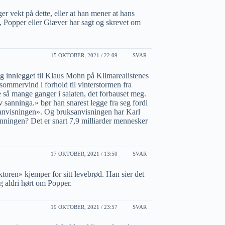
r vekt på dette, eller at han mener at hans
 Popper eller Giæver har sagt og skrevet om
15 OKTOBER, 2021 / 22:09
SVAR
og innlegget til Klaus Mohn på Klimarealistenes
sommervind i forhold til vinterstormen fra
 så mange ganger i salaten, det forbauset meg.
 sanninga.» bør han snarest legge fra seg fordi
ksanvisningen». Og bruksanvisningen har Karl
anningen? Det er snart 7,9 milliarder mennesker
17 OKTOBER, 2021 / 13:50
SVAR
toren» kjemper for sitt levebrød. Han sier det
ig aldri hørt om Popper.
19 OKTOBER, 2021 / 23:57
SVAR