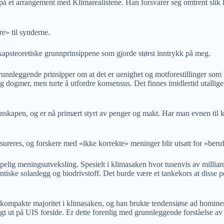
a på et arrangement med Klimarealistene. Han forsvarer seg omtrent slik
re
» til synderne.
kapsteoretiske grunnprinsippene som gjorde størst inntrykk på meg.
grunnleggende prinsipper om at det er uenighet og motforestillinger so
 dogmer, men turte å utfordre konsensus. Det finnes imidlertid utallige 
itenskapen, og er nå primært styrt av penger og makt. Har man evnen til k
nsureres, og forskere med «ikke korrekte» meninger blir utsatt for «ber
pelig meningsutveksling. Spesielt i klimasaken hvor tusenvis av milliard
antiske solanlegg og biodrivstoff. Det burde være et tankekors at diss
 kompakte majoritet i klimasaken, og han brukte tendensiøse ad homine
t ut på UIS forside. Er dette forenlig med grunnleggende forståelse av 