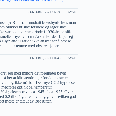
16 OKTOBER, 2021 / 12:20
SVAR
tenskap? Blir man unndratt bevisbyrde hvis man
om plukker ut sine forskere og lager sine
kke var noen varmeperiode i 1930-årene slik
meltet mye av isen i Arktis før den la på seg
å Grønland? Har de ikke ansvar for å bevise
år de ikke stemme med observasjoner.
16 OKTOBER, 2021 / 16:43
SVAR
ndret seg med mindre det foreligger bevis
ltså her at klimaendringer for det meste er
 trviell og ikke målbar. Den nye CO2-hypotesen
2 medfører økt global temperatur.
t 30 år, eksempelvis ca 1945 til ca 1975. Over
ed 0,2 til 0,4 grader, avhengig av i hvilken gad
t meste er tatt ut av løse luften.