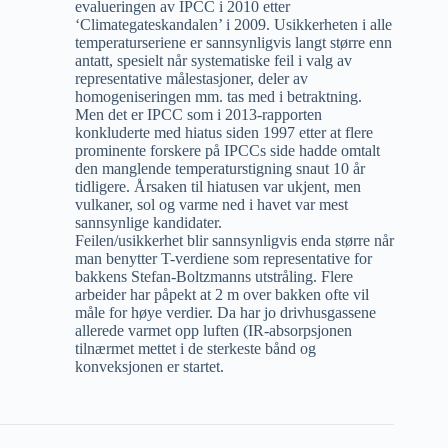
evalueringen av IPCC i 2010 etter
‘Climategateskandalen’ i 2009. Usikkerheten i alle
temperaturseriene er sannsynligvis langt større enn
antatt, spesielt når systematiske feil i valg av
representative målestasjoner, deler av
homogeniseringen mm. tas med i betraktning.
Men det er IPCC som i 2013-rapporten
konkluderte med hiatus siden 1997 etter at flere
prominente forskere på IPCCs side hadde omtalt
den manglende temperaturstigning snaut 10 år
tidligere. Årsaken til hiatusen var ukjent, men
vulkaner, sol og varme ned i havet var mest
sannsynlige kandidater.
Feilen/usikkerhet blir sannsynligvis enda større når
man benytter T-verdiene som representative for
bakkens Stefan-Boltzmanns utstråling. Flere
arbeider har påpekt at 2 m over bakken ofte vil
måle for høye verdier. Da har jo drivhusgassene
allerede varmet opp luften (IR-absorpsjonen
tilnærmet mettet i de sterkeste bånd og
konveksjonen er startet.