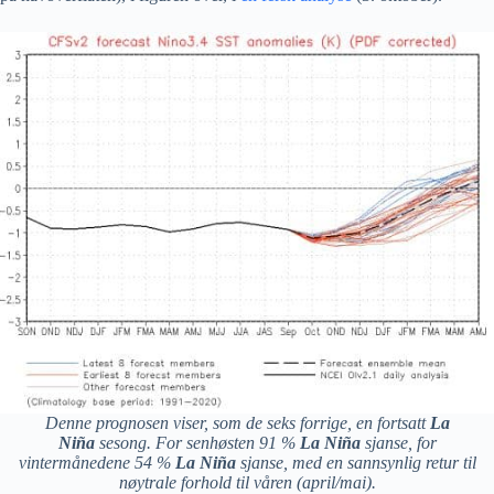
Denne prognosen viser, som de seks forrige, en fortsatt
La
Niña
sesong. For senhøsten 91 %
La Niña
s
janse, for
vintermånedene 54 %
La Niña
s
janse, med en sannsynlig retur til
nøytrale forhold til våren (april/mai).