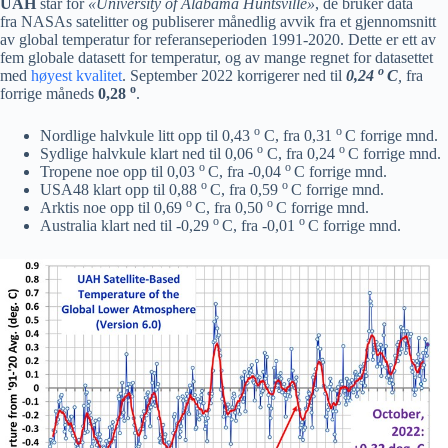
UAH
står for
«University of Alabama Huntsville»
, de bruker data
fra NASAs satelitter og publiserer månedlig avvik fra et gjennomsnitt
av global temperatur for referanseperioden 1991-2020. Dette er ett av
fem globale datasett for temperatur, og av mange regnet for datasettet
o
med
høyest kvalitet
. September 2022 korrigerer ned til
0,24
C
,
fra
o
forrige måneds
0,28
.
o
o
Nordlige halvkule litt opp til 0,43
C, fra 0,31
C forrige mnd.
o
o
Sydlige halvkule klart ned til 0,06
C, fra 0,24
C forrige mnd.
o
o
Tropene noe opp til 0,03
C, fra -0,04
C forrige mnd.
o
o
USA48 klart opp til 0,88
C, fra 0,59
C forrige mnd.
o
o
Arktis noe opp til 0,69
C, fra 0,50
C forrige mnd.
o
o
Australia klart ned til -0,29
C, fra -0,01
C forrige mnd.