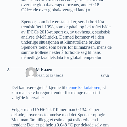
over the global-averaged oceans, and +0.18
C/decade over global-averaged land).»
Spencer, som ikke er statistiker, ser da bort ifra
trendskiftet i 1998, som er påtalt og bekreftet både
av IPCCs 2013-rapport og av uavhengig statistisk
analyse (McKitrick). Dermed kommer vi i den
underlige situasjonen at klimatrollene bruker
Spencers trend som bevis for klimakrisen, mens de
samme trollene nekter å forholde seg til hans
månedlige kvalitetsdata for global temperatur
Arne M Raaen
11 OKTOBER, 2022 / 20:25
SVAR
Det kan være greit å kjenne til
denne kalkulatoren
, så
kan man selv beregne trender for mange datasett i
valgfrie intervaller.
Velger man UAH6 TLT finner man 0.134 °C per
dekade, i overensstemmelse med det Spencer oppgir.
Men man får i tillegg et estimat på usikkerheten i
trenden: Den er på hele ±0.048 °C per dekade selv om