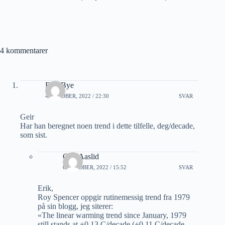
4 kommentarer
Erik Bye
4 OKTOBER, 2022 / 22:30
SVAR
Geir
Har han beregnet noen trend i dette tilfelle, deg/decade,
som sist.
Geir Aaslid
6 OKTOBER, 2022 / 15:52
SVAR
Erik,
Roy Spencer oppgir rutinemessig trend fra 1979
på sin blogg, jeg siterer:
«The linear warming trend since January, 1979
still stands at +0.13 C/decade (+0.11 C/decade