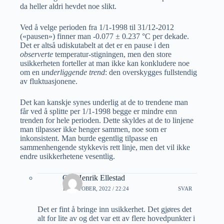
da heller aldri hevdet noe slikt.
Ved å velge perioden fra 1/1-1998 til 31/12-2012
(«pausen») finner man -0.077 ± 0.237 °C per dekade.
Det er altså udiskutabelt at det er en pause i den
observerte
temperatur-stigningen, men den store
usikkerheten forteller at man ikke kan konkludere noe
om en
underliggende trend
: den overskygges fullstendig
av fluktuasjonene.
Det kan kanskje synes underlig at de to trendene man
får ved å splitte per 1/1-1998 begge er mindre enn
trenden for hele perioden. Dette skyldes at de to linjene
man tilpasser ikke henger sammen, noe som er
inkonsistent. Man burde egentlig tilpasse en
sammenhengende stykkevis rett linje, men det vil ikke
endre usikkerhetene vesentlig.
Ole Henrik Ellestad
18 OKTOBER, 2022 / 22:24
SVAR
Det er fint å bringe inn usikkerhet. Det gjøres det
alt for lite av og det var ett av flere hovedpunkter i