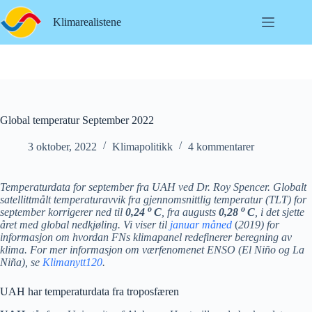
Hopp
til
Klimarealistene
innholdet
Global temperatur September 2022
3 oktober, 2022
Klimapolitikk
4 kommentarer
Temperaturdata for september fra UAH ved Dr. Roy Spencer. Globalt
satellittmålt temperaturavvik fra gjennomsnittlig temperatur (TLT) for
o
o
september korrigerer ned til
0,24
C
,
fra augusts
0,28
C
, i det sjette
året med global nedkjøling. Vi viser til
januar måned
(
2019)
for
informasjon om hvordan FNs klimapanel redefinerer beregning av
klima. For mer informasjon om værfenomenet ENSO (El Niño og La
Niña), se
Klimanytt120
.
UAH har temperaturdata fra troposfæren