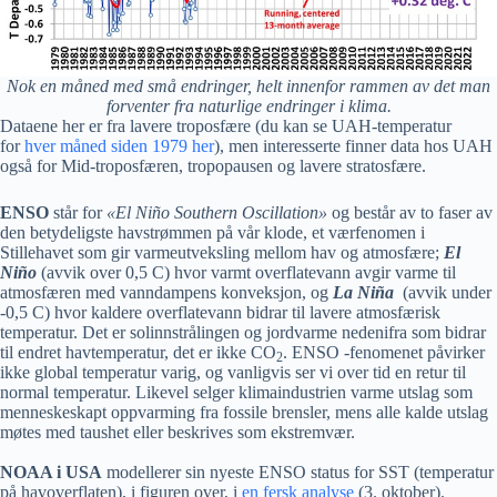
Nok en måned med små endringer, helt innenfor rammen av det man
forventer fra naturlige endringer i klima.
Dataene her er fra lavere troposfære (du kan se UAH-temperatur
for
hver måned siden 1979 her
), men interesserte finner data hos UAH
også for Mid-troposfæren, tropopausen og lavere stratosfære.
ENSO
står for
«El Niño Southern Oscillation»
og består av to faser av
den betydeligste havstrømmen på vår klode, et værfenomen i
Stillehavet som gir varmeutveksling mellom hav og atmosfære;
El
Niño
(avvik over 0,5 C) hvor varmt overflatevann avgir varme til
atmosfæren med vanndampens konveksjon, og
La Niña
(avvik under
-0,5 C) hvor kaldere overflatevann bidrar til lavere atmosfærisk
temperatur. Det er solinnstrålingen og jordvarme nedenifra som bidrar
til endret havtemperatur, det er ikke CO
. ENSO -fenomenet påvirker
2
ikke global temperatur varig, og vanligvis ser vi over tid en retur til
normal temperatur. Likevel selger klimaindustrien varme utslag som
menneskeskapt oppvarming fra fossile brensler, mens alle kalde utslag
møtes med taushet eller beskrives som ekstremvær.
NOAA i USA
modellerer sin nyeste ENSO status for SST (temperatur
på havoverflaten), i figuren over, i
en fersk analyse
(3. oktober).