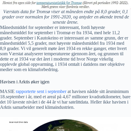
Værstats data for Tromsø viser at måneden endte på 8,0 grader, 0,1
grader over normalen for 1991-2020, og antyder en økende trend de
seneste årene.
Månedsmiddel for september er interessant, fordi høyeste
månedsmiddel for september i Tromsø er fra 1934, med hele 11,2
grader. September i Kautokeino er interessant av samme grunn, der er
månedsmiddel 5,5 grader, mot høyeste månedsmiddel fra 1934 med
8,9 grader. Vi vil generelt møte året 1934 en rekke ganger, etter hvert
som Værstat analyserer temperaturene gjennom året, og grunnen til
dette er at 1934 var det året i moderne tid hvor Norge virkelig
opplevde global oppvarming, i 1934 omtalt i datidens mer objektive
medier som en klimaforbedring.
Havisen i Arktis øker igjen
MASIE
rapporterte sent i september
at havisen nådde sitt årsminimum
18.september i år, med et areal på 4,67 millioner kvadratkilometer, bare
det 10 laveste nivået i de 44 år vi har satelittdata. Heller ikke havisen i
Arktis samarbeider med klimaindustrien.