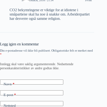
1 DESEMBER, 2016 / 21:34
SVAR
CO2 bekymringene er viktige for at idiotene i
småpartiene skal ha noe å snakke om. Arbeiderpartiet
har desverre også samme religion.
Legg igjen en kommentar
Din e-postadresse vil ikke bli publisert.
Obligatoriske felt er merket med
*
Innlegg skal være saklig argumenterende. Nedsettende
personkarakteristikker av andre godtas ikke.
Navn
*
E-post
*
Nettsted