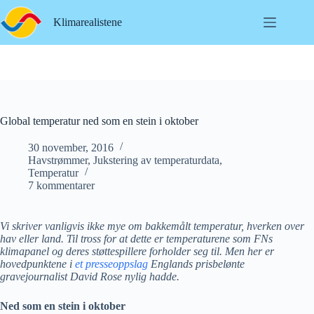
Hopp
til
Klimarealistene
innholdet
Global temperatur ned som en stein i oktober
30 november, 2016
Havstrømmer
,
Jukstering av temperaturdata
,
Temperatur
7 kommentarer
Vi skriver vanligvis ikke mye om bakkemålt temperatur, hverken over
hav eller land. Til tross for at dette er temperaturene som FNs
klimapanel og deres støttespillere forholder seg til. Men her er
hovedpunktene i
et presseoppslag
Englands prisbelønte
gravejournalist David Rose nylig hadde.
Ned som en stein i oktober