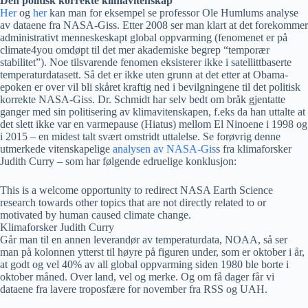
Den politisk korrekte klimavitenskap
Her
og
her
kan man for eksempel se professor Ole Humlums analyse
av dataene fra NASA-Giss. Etter 2008 ser man klart at det forekommer
administrativt menneskeskapt global oppvarming (fenomenet er på
climate4you omdøpt til det mer akademiske begrep “temporær
stabilitet”). Noe tilsvarende fenomen eksisterer ikke i satellittbaserte
temperaturdatasett. Så det er ikke uten grunn at det etter at Obama-
epoken er over vil bli skåret kraftig ned i bevilgningene til det politisk
korrekte NASA-Giss. Dr. Schmidt har selv bedt om bråk gjentatte
ganger med sin politisering av klimavitenskapen, f.eks da han uttalte at
det slett ikke var en varmepause (Hiatus) mellom El Ninoene i 1998 og
i 2015 – en midest talt svært omstridt uttalelse. Se forøvrig denne
utmerkede vitenskapelige
analysen av NASA-Gis
s fra klimaforsker
Judith Curry – som har følgende edruelige konklusjon:
This is a welcome opportunity to redirect NASA Earth Science
research towards other topics that are not directly related to or
motivated by human caused climate change.
Klimaforsker Judith Curry
Går man til en annen leverandør av temperaturdata, NOAA, så ser
man på kolonnen ytterst til høyre på figuren under, som er oktober i år,
at godt og vel 40% av all global oppvarming siden 1980 ble borte i
oktober måned. Over land, vel og merke. Og om få dager får vi
dataene fra lavere troposfære for november fra RSS og UAH.