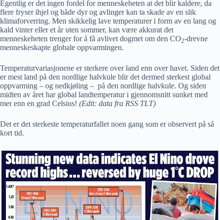
Egentlig er det ingen fordel for menneskeheten at det blir kaldere, da
flere fryser ihjel og både dyr og avlinger kan ta skade av en slik
klimaforverring. Men skikkelig lave temperaturer i form av en lang og
kald vinter eller et år uten sommer, kan være akkurat det
menneskeheten trenger for å få avlivet dogmet om den CO
-drevne
2
menneskeskapte globale oppvarmingen.
Temperaturvariasjonene er sterkere over land enn over havet. Siden det
er mest land på den nordlige halvkule blir det dermed sterkest global
oppvarming – og nedkjøling – på den nordlige halvkule. Og siden
midten av året har global landtemperatur i gjennomsnitt sunket med
mer enn en grad Celsius!
(Edit: data fra RSS TLT)
Det er det sterkeste temperaturfallet noen gang som er observert på så
kort tid.