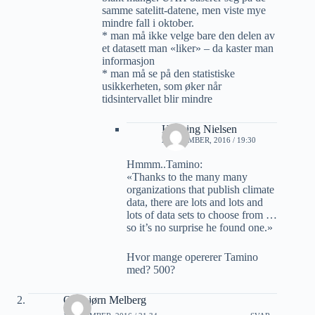
samme satelitt-datene, men viste mye
mindre fall i oktober.
* man må ikke velge bare den delen av
et datasett man «liker» – da kaster man
informasjon
* man må se på den statistiske
usikkerheten, som øker når
tidsintervallet blir mindre
Henning Nielsen
2 DESEMBER, 2016 / 19:30
Hmmm..Tamino:
«Thanks to the many many
organizations that publish climate
data, there are lots and lots and
lots of data sets to choose from …
so it’s no surprise he found one.»
Hvor mange opererer Tamino
med? 500?
Oddbjørn Melberg