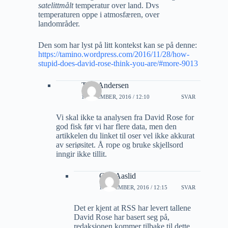
satelittmålt
temperatur over land. Dvs
temperaturen oppe i atmosfæren, over
landområder.
Den som har lyst på litt kontekst kan se på denne:
https://tamino.wordpress.com/2016/11/28/how-
stupid-does-david-rose-think-you-are/#more-9013
Tore Andersen
1 DESEMBER, 2016 / 12:10
SVAR
Vi skal ikke ta analysen fra David Rose for
god fisk før vi har flere data, men den
artikkelen du linket til oser vel ikke akkurat
av seriøsitet. Å rope og bruke skjellsord
inngir ikke tillit.
Geir Aaslid
1 DESEMBER, 2016 / 12:15
SVAR
Det er kjent at RSS har levert tallene
David Rose har basert seg på,
redaksjonen kommer tilbake til dette