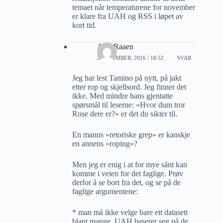
temaet når temperaturene for november
er klare fra UAH og RSS i løpet av
kort tid.
A M Raaen
2 DESEMBER, 2016 / 18:52
SVAR
Jeg har lest Tamino på nytt, på jakt
etter rop og skjellsord. Jeg finner det
ikke. Med mindre hans gjentatte
spørsmål til leserne: «Hvor dum tror
Rose dere er?» er det du sikter til.
En manns «retoriske grep» er kanskje
en annens «roping»?
Men jeg er enig i at for mye sånt kan
komme i veien for det faglige. Prøv
derfor å se bort fra det, og se på de
faglige argumentene:
* man må ikke velge bare ett datasett
blant mange. UAH baserer seg på de