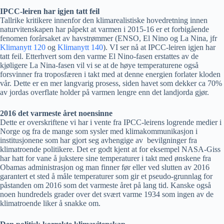
IPCC-leiren har igjen tatt feil
Tallrike kritikere innenfor den klimarealistiske hovedretning innen
naturvitenskapen har påpekt at varmen i 2015-16 er et forbigående
fenomen forårsaket av havstrømmer (ENSO, El Nino og La Nina, jfr
Klimanytt 120
og
Klimanytt 140
). VI ser nå at IPCC-leiren igjen har
tatt feil. Etterhvert som den varme El Nino-fasen erstattes av de
kjøligere La Nina-fasen vil vi se at de høye temperaturene også
forsvinner fra troposfæren i takt med at denne energien forlater kloden
vår. Dette er en mer langvarig prosess, siden havet som dekker ca 70%
av jordas overflate holder på varmen lengre enn det landjorda gjør.
2016 det varmeste året noensinne
Dette er overskriftene vi har i vente fra IPCC-leirens logrende medier i
Norge og fra de mange som sysler med klimakommunikasjon i
institusjonene som har gjort seg avhengige av bevilgninger fra
klimatroende politikere. Det er godt kjent at for eksempel NASA-Giss
har hatt for vane å jukstere sine temperaturer i takt med ønskene fra
Obamas administrasjon og man finner før eller ved slutten av 2016
garantert et sted å måle temperaturer som gir et pseudo-grunnlag for
påstanden om 2016 som det varmeste året på lang tid. Kanske også
noen hundredels grader over det svært varme 1934 som ingen av de
klimatroende liker å snakke om.