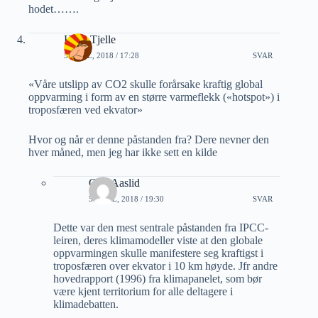
hodet…….
Hans Tjelle
5 APRIL, 2018 / 17:28
SVAR
«Våre utslipp av CO2 skulle forårsake kraftig global
oppvarming i form av en større varmeflekk («hotspot») i
troposfæren ved ekvator»
Hvor og når er denne påstanden fra? Dere nevner den
hver måned, men jeg har ikke sett en kilde
Geir Aaslid
5 APRIL, 2018 / 19:30
SVAR
Dette var den mest sentrale påstanden fra IPCC-
leiren, deres klimamodeller viste at den globale
oppvarmingen skulle manifestere seg kraftigst i
troposfæren over ekvator i 10 km høyde. Jfr andre
hovedrapport (1996) fra klimapanelet, som bør
være kjent territorium for alle deltagere i
klimadebatten.