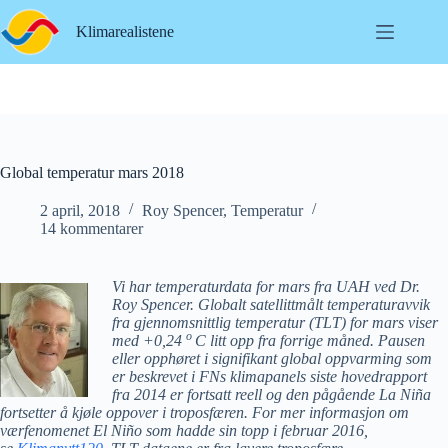
Hopp
til
Klimarealistene
innholdet
Global temperatur mars 2018
2 april, 2018
Roy Spencer
,
Temperatur
14 kommentarer
Vi har temperaturdata for mars fra UAH ved Dr.
Roy Spencer. Globalt satellittmålt temperaturavvik
fra gjennomsnittlig temperatur (TLT) for mars viser
o
med +0,24
C litt opp fra forrige måned. Pausen
eller opphøret i signifikant global oppvarming som
er beskrevet i FNs klimapanels siste hovedrapport
fra 2014 er fortsatt reell og den pågående La Niña
fortsetter å kjøle oppover i troposfæren. For mer informasjon om
værfenomenet El Niño som hadde sin topp i februar 2016,