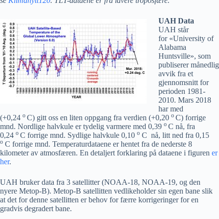
se
Klimanytt120
. TLT-dataene er fra lavere troposfære.
UAH Data
UAH står
for «University of
Alabama
Huntsville», som
publiserer månedlig
avvik fra et
gjennomsnitt for
perioden 1981-
2010. Mars 2018
har med
o
o
(+0,24
C) gitt oss en liten oppgang fra verdien (+0,20
C) forrige
o
mnd. Nordlige halvkule er tydelig varmere med 0,39
C nå, fra
o
o
0,24
C forrige mnd. Sydlige halvkule 0,10
C nå, litt ned fra 0,15
o
C forrige mnd. Temperaturdataene er hentet fra de nederste 8
kilometer av atmosfæren. En detaljert forklaring på dataene i figuren
er
her
.
UAH bruker data fra 3 satellitter (NOAA-18, NOAA-19, og den
nyere Metop-B). Metop-B satellitten vedlikeholder sin egen bane slik
at det for denne satellitten er behov for færre korrigeringer for en
gradvis degradert bane.