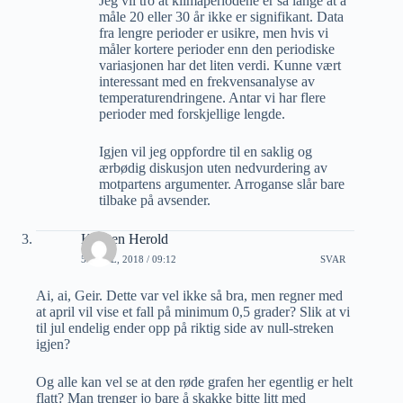
Jeg vil tro at klimaperiodene er så lange at å
måle 20 eller 30 år ikke er signifikant. Data
fra lengre perioder er usikre, men hvis vi
måler kortere perioder enn den periodiske
variasjonen har det liten verdi. Kunne vært
interessant med en frekvensanalyse av
temperaturendringene. Antar vi har flere
perioder med forskjellige lengde.
Igjen vil jeg oppfordre til en saklig og
ærbødig diskusjon uten nedvurdering av
motpartens argumenter. Arroganse slår bare
tilbake på avsender.
Karsten Herold
5 APRIL, 2018 / 09:12
SVAR
Ai, ai, Geir. Dette var vel ikke så bra, men regner med
at april vil vise et fall på minimum 0,5 grader? Slik at vi
til jul endelig ender opp på riktig side av null-streken
igjen?
Og alle kan vel se at den røde grafen her egentlig er helt
flatt? Man trenger jo bare å skakke bitte litt med