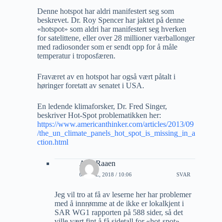
Denne hotspot har aldri manifestert seg som
beskrevet. Dr. Roy Spencer har jaktet på denne
«hotspot» som aldri har manifestert seg hverken
for satelittene, eller over 28 millioner værballonger
med radiosonder som er sendt opp for å måle
temperatur i troposfæren.
Fraværet av en hotspot har også vært påtalt i
høringer foretatt av senatet i USA.
En ledende klimaforsker, Dr. Fred Singer,
beskriver Hot-Spot problematikken her:
https://www.americanthinker.com/articles/2013/09
/the_un_climate_panels_hot_spot_is_missing_in_a
ction.html
A M Raaen
6 APRIL, 2018 / 10:06
SVAR
Jeg vil tro at få av leserne her har problemer
med å innrømme at de ikke er lokalkjent i
SAR WG1 rapporten på 588 sider, så det
ville vært fint å få sidetall for «hot-spot»