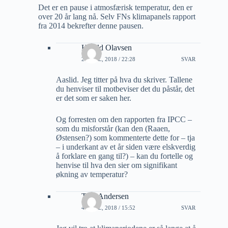
Det er en pause i atmosfærisk temperatur, den er
over 20 år lang nå. Selv FNs klimapanels rapport
fra 2014 bekrefter denne pausen.
Harald Olavsen
2 APRIL, 2018 / 22:28
SVAR
Aaslid. Jeg titter på hva du skriver. Tallene
du henviser til motbeviser det du påstår, det
er det som er saken her.
Og forresten om den rapporten fra IPCC –
som du misforstår (kan den (Raaen,
Østensen?) som kommenterte dette for – tja
– i underkant av et år siden være elskverdig
å forklare en gang til?) – kan du fortelle og
henvise til hva den sier om signifikant
økning av temperatur?
Tore Andersen
4 APRIL, 2018 / 15:52
SVAR