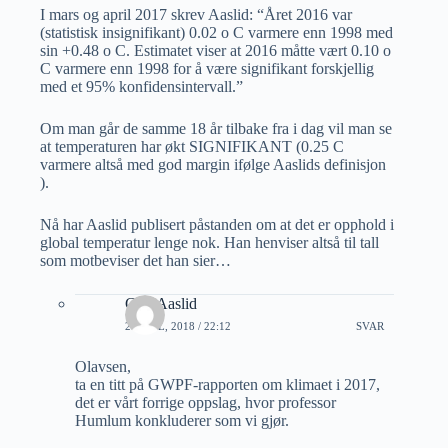
I mars og april 2017 skrev Aaslid: “Året 2016 var
(statistisk insignifikant) 0.02 o C varmere enn 1998 med
sin +0.48 o C. Estimatet viser at 2016 måtte vært 0.10 o
C varmere enn 1998 for å være signifikant forskjellig
med et 95% konfidensintervall.”
Om man går de samme 18 år tilbake fra i dag vil man se
at temperaturen har økt SIGNIFIKANT (0.25 C
varmere altså med god margin ifølge Aaslids definisjon
).
Nå har Aaslid publisert påstanden om at det er opphold i
global temperatur lenge nok. Han henviser altså til tall
som motbeviser det han sier…
Geir Aaslid
2 APRIL, 2018 / 22:12
SVAR
Olavsen,
ta en titt på GWPF-rapporten om klimaet i 2017,
det er vårt forrige oppslag, hvor professor
Humlum konkluderer som vi gjør.