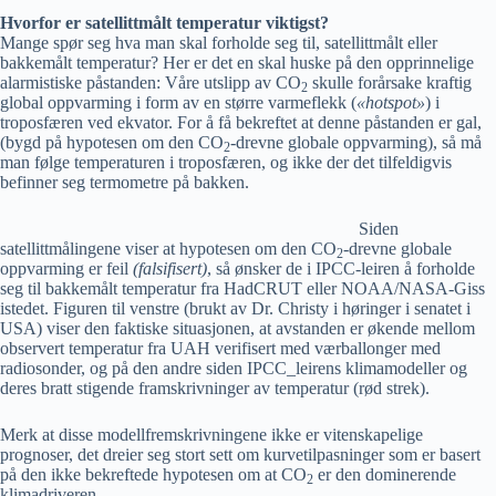
Hvorfor er satellittmålt temperatur viktigst?
Mange spør seg hva man skal forholde seg til, satellittmålt eller
bakkemålt temperatur? Her er det en skal huske på den opprinnelige
alarmistiske påstanden: Våre utslipp av CO
skulle forårsake kraftig
2
global oppvarming i form av en større varmeflekk (
«hotspot»
) i
troposfæren ved ekvator. For å få bekreftet at denne påstanden er gal,
(bygd på hypotesen om den CO
-drevne globale oppvarming), så må
2
man følge temperaturen i troposfæren, og ikke der det tilfeldigvis
befinner seg termometre på bakken.
Siden
satellittmålingene viser at hypotesen om den CO
-drevne globale
2
oppvarming er feil
(falsifisert)
, så ønsker de i IPCC-leiren å forholde
seg til bakkemålt temperatur fra HadCRUT eller NOAA/NASA-Giss
istedet. Figuren til venstre (brukt av Dr. Christy i høringer i senatet i
USA) viser den faktiske situasjonen, at avstanden er økende mellom
observert temperatur fra UAH verifisert med værballonger med
radiosonder, og på den andre siden IPCC_leirens klimamodeller og
deres bratt stigende framskrivninger av temperatur (rød strek).
Merk at disse modellfremskrivningene ikke er vitenskapelige
prognoser, det dreier seg stort sett om kurvetilpasninger som er basert
på den ikke bekreftede hypotesen om at CO
er den dominerende
2
klimadriveren.