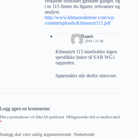
velkjente forholdet gjentatte ganger, og
i nr 115 finner du figurer, referanser og
analyse.
http://www.klimarealistene.com/wp-
content/uploads/Klimanytt115.pdf
A M Raaen
9 APRIL, 2018 / 21:46
Klimanytt 115 inneholder ingen
spesifikke linker til SAR WG1
rapporten.
Spørsmålet står derfor ubesvart.
Legg igjen en kommentar
Din e-postadresse vil ikke bli publisert.
Obligatoriske felt er merket med
*
Innlegg skal være saklig argumenterende. Nedsettende