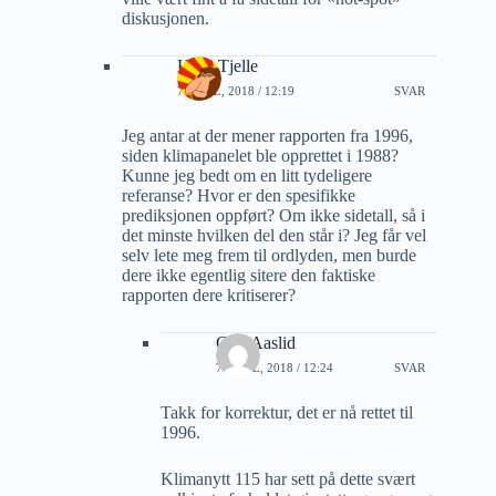
diskusjonen.
Hans Tjelle
7 APRIL, 2018 / 12:19
SVAR
Jeg antar at der mener rapporten fra 1996,
siden klimapanelet ble opprettet i 1988?
Kunne jeg bedt om en litt tydeligere
referanse? Hvor er den spesifikke
prediksjonen oppført? Om ikke sidetall, så i
det minste hvilken del den står i? Jeg får vel
selv lete meg frem til ordlyden, men burde
dere ikke egentlig sitere den faktiske
rapporten dere kritiserer?
Geir Aaslid
7 APRIL, 2018 / 12:24
SVAR
Takk for korrektur, det er nå rettet til
1996.
Klimanytt 115 har sett på dette svært