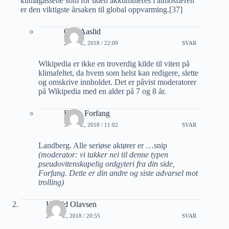
klimagassene som for tiden akkumuleres i atmosfæren
er den viktigste årsaken til global oppvarming.[37]
Geir Aaslid
2 APRIL, 2018 / 22:09
SVAR
Wikipedia er ikke en troverdig kilde til viten på
klimafeltet, da hvem som helst kan redigere, slette
og omskrive innholdet. Det er påvist moderatorer
på Wikipedia med en alder på 7 og 8 år.
Folke Forfang
3 APRIL, 2018 / 11:02
SVAR
Landberg. Alle seriøse aktører er …snip
(moderator: vi takker nei til denne typen
pseudovitenskapelig ordgyteri fra din side,
Forfang. Dette er din andre og siste advarsel mot
trolling)
Harald Olavsen
2 APRIL, 2018 / 20:55
SVAR