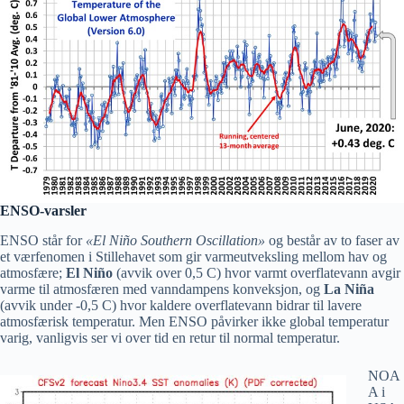
ENSO-varsler
ENSO står for
«El Niño Southern Oscillation»
og består av to faser av
et værfenomen i Stillehavet som gir varmeutveksling mellom hav og
atmosfære;
El Niño
(avvik over 0,5 C) hvor varmt overflatevann avgir
varme til atmosfæren med vanndampens konveksjon, og
La Niña
(avvik under -0,5 C) hvor kaldere overflatevann bidrar til lavere
atmosfærisk temperatur. Men ENSO påvirker ikke global temperatur
varig, vanligvis ser vi over tid en retur til normal temperatur.
NOA
A i