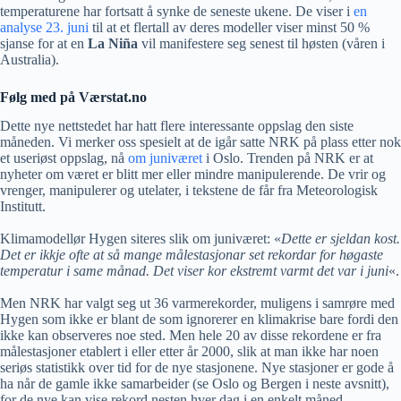
temperaturene har fortsatt å synke de seneste ukene. De viser i
en
analyse 23. juni
til at et flertall av deres modeller viser minst 50 %
sjanse for at en
La Niña
vil manifestere seg senest til høsten (våren i
Australia).
Følg med på Værstat.no
Dette nye nettstedet har hatt flere interessante oppslag den siste
måneden. Vi merker oss spesielt at de igår satte NRK på plass etter nok
et useriøst oppslag, nå
om juniværet
i Oslo. Trenden på NRK er at
nyheter om været er blitt mer eller mindre manipulerende. De vrir og
vrenger, manipulerer og utelater, i tekstene de får fra Meteorologisk
Institutt.
Klimamodellør Hygen siteres slik om juniværet: «
Dette er sjeldan kost.
Det er ikkje ofte at så mange målestasjonar set rekordar for høgaste
temperatur i same månad. Det viser kor ekstremt varmt det var i juni
«.
Men NRK har valgt seg ut 36 varmerekorder, muligens i samrøre med
Hygen som ikke er blant de som ignorerer en klimakrise bare fordi den
ikke kan observeres noe sted. Men hele 20 av disse rekordene er fra
målestasjoner etablert i eller etter år 2000, slik at man ikke har noen
seriøs statistikk over tid for de nye stasjonene. Nye stasjoner er gode å
ha når de gamle ikke samarbeider (se Oslo og Bergen i neste avsnitt),
for de nye kan vise rekord nesten hver dag i en enkelt måned.