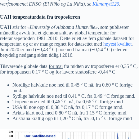
værfenomenet ENSO (El Niño og La Niña), se
Klimanytt120
.
UAH temperaturdata fra troposfæren
UAH
står for
«University of Alabama Huntsville»
, som publiserer
månedlig avvik fra et gjennomsnitt av global temperatur for
referanseperioden 1981-2010. Dette er ett av fem globale datasett for
temperatur, og er av mange regnet for datasettet med
høyest kvalitet
.
o
o
Juni 2020 er med (+0,43
C) noe ned fra mai (+0,54
C) etter en
betydelig nedgang siden tidlig i 2016.
o
Tilsvarende globale data
for mai
fra midten av troposfæren er 0,35
C,
o
o
for tropopausen 0,17
C og for lavere stratosfære -0,44
C.
o
o
Nordlige halvkule noe ned til 0,45
C nå, fra 0,60
C forrige
mnd.
o
o
Sydlige halvkule noe ned til 0,41
C, fra 0,49
C forrige mnd.
o
o
Tropene noe ned til 0,46
C nå, fra 0,66
C forrige mnd.
o
o
USA48 noe opp til 0,38
C nå, fra 0,17
C forrige mnd.
o
o
Arktis klart ned, med 0,80
C nå, fra 1,15
C forrige mnd.
o
o
Australia kraftig opp til 1,20
C nå, fra -0,15
C forrige mnd