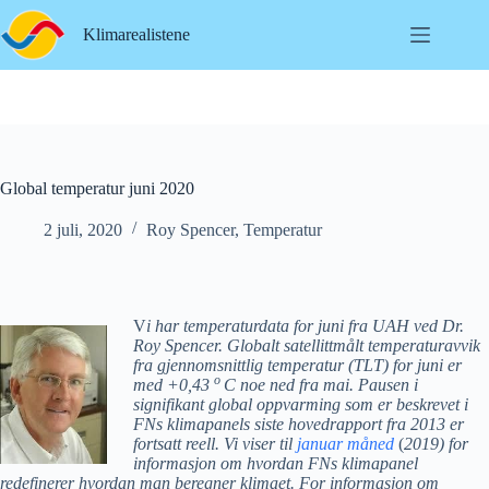
Hopp
til
Klimarealistene
innholdet
Global temperatur juni 2020
2 juli, 2020
Roy Spencer
,
Temperatur
V
i har temperaturdata for juni fra UAH ved Dr.
Roy Spencer. Globalt satellittmålt temperaturavvik
fra gjennomsnittlig temperatur (TLT) for juni er
o
med +0,43
C noe ned fra mai. Pausen i
signifikant global oppvarming som er beskrevet i
FNs klimapanels siste hovedrapport fra 2013 er
fortsatt reell. Vi viser til
januar måned
(
2019)
for
informasjon om hvordan FNs klimapanel
redefinerer hvordan man beregner klimaet. For informasjon om