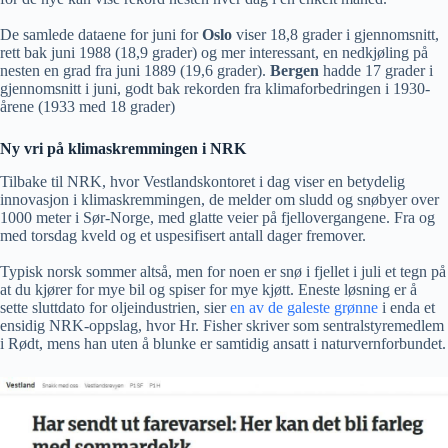
De samlede dataene for juni for
Oslo
viser 18,8 grader i gjennomsnitt,
rett bak juni 1988 (18,9 grader) og mer interessant, en nedkjøling på
nesten en grad fra juni 1889 (19,6 grader).
Bergen
hadde 17 grader i
gjennomsnitt i juni, godt bak rekorden fra klimaforbedringen i 1930-
årene (1933 med 18 grader)
Ny vri på klimaskremmingen i NRK
Tilbake til NRK, hvor Vestlandskontoret i dag viser en betydelig
innovasjon i klimaskremmingen, de melder om sludd og snøbyer over
1000 meter i Sør-Norge, med glatte veier på fjellovergangene. Fra og
med torsdag kveld og et uspesifisert antall dager fremover.
Typisk norsk sommer altså, men for noen er snø i fjellet i juli et tegn på
at du kjører for mye bil og spiser for mye kjøtt. Eneste løsning er å
sette sluttdato for oljeindustrien, sier
en av de galeste grønne
i enda et
ensidig NRK-oppslag, hvor Hr. Fisher skriver som sentralstyremedlem
i Rødt, mens han uten å blunke er samtidig ansatt i naturvernforbundet.