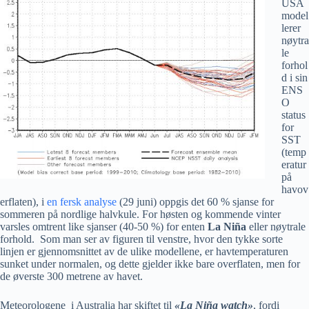
USA
model
lerer
nøytra
le
forhol
d i sin
ENS
O
status
for
SST
(temp
eratur
på
havov
erflaten), i
en fersk analyse
(29 juni) oppgis det 60 % sjanse for
sommeren på nordlige halvkule. For høsten og kommende vinter
varsles omtrent like sjanser (40-50 %) for enten
La Niña
eller nøytrale
forhold. Som man ser av figuren til venstre, hvor den tykke sorte
linjen er gjennomsnittet av de ulike modellene, er havtemperaturen
sunket under normalen, og dette gjelder ikke bare overflaten, men for
de øverste 300 metrene av havet.
Meteorologene i Australia har skiftet til
«La Niña watch»
, fordi