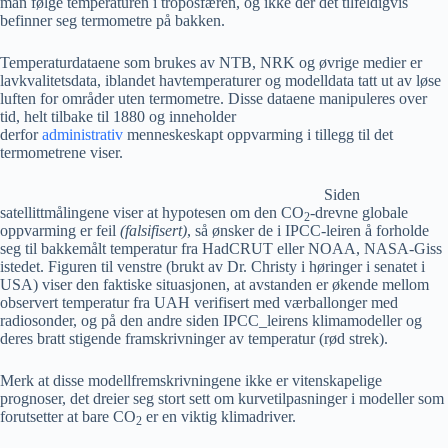
man følge temperaturen i troposfæren, og ikke der det tilfeldigvis
befinner seg termometre på bakken.
Temperaturdataene som brukes av NTB, NRK og øvrige medier er
lavkvalitetsdata, iblandet havtemperaturer og modelldata tatt ut av løse
luften for områder uten termometre. Disse dataene manipuleres over
tid, helt tilbake til 1880 og inneholder
derfor
administrativ
menneskeskapt oppvarming i tillegg til det
termometrene viser.
Siden
satellittmålingene viser at hypotesen om den CO
-drevne globale
2
oppvarming er feil
(falsifisert)
, så ønsker de i IPCC-leiren å forholde
seg til bakkemålt temperatur fra HadCRUT eller NOAA, NASA-Giss
istedet. Figuren til venstre (brukt av Dr. Christy i høringer i senatet i
USA) viser den faktiske situasjonen, at avstanden er økende mellom
observert temperatur fra UAH verifisert med værballonger med
radiosonder, og på den andre siden IPCC_leirens klimamodeller og
deres bratt stigende framskrivninger av temperatur (rød strek).
Merk at disse modellfremskrivningene ikke er vitenskapelige
prognoser, det dreier seg stort sett om kurvetilpasninger i modeller som
forutsetter at bare CO
er en viktig klimadriver.
2