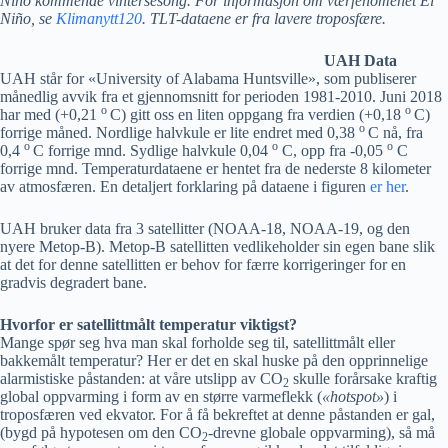
Niño kommende vintersesong. For informasjon om værfenomenet El
Niño, se
Klimanytt120
. TLT-dataene er fra lavere troposfære.
UAH Data
UAH står for «University of Alabama Huntsville», som publiserer
månedlig avvik fra et gjennomsnitt for perioden 1981-2010. Juni 2018
o
o
har med (+0,21
C) gitt oss en liten oppgang fra verdien (+0,18
C)
o
forrige måned. Nordlige halvkule er lite endret med 0,38
C nå, fra
o
o
o
0,4
C forrige mnd. Sydlige halvkule 0,04
C, opp fra -0,05
C
forrige mnd. Temperaturdataene er hentet fra de nederste 8 kilometer
av atmosfæren. En detaljert forklaring på dataene i figuren
er her
.
UAH bruker data fra 3 satellitter (NOAA-18, NOAA-19, og den
nyere Metop-B). Metop-B satellitten vedlikeholder sin egen bane slik
at det for denne satellitten er behov for færre korrigeringer for en
gradvis degradert bane.
Hvorfor er satellittmålt temperatur viktigst?
Mange spør seg hva man skal forholde seg til, satellittmålt eller
bakkemålt temperatur? Her er det en skal huske på den opprinnelige
alarmistiske påstanden: at våre utslipp av CO
skulle forårsake kraftig
2
global oppvarming i form av en større varmeflekk (
«hotspot»
) i
troposfæren ved ekvator. For å få bekreftet at denne påstanden er gal,
(bygd på hypotesen om den CO
-drevne globale oppvarming), så må
2