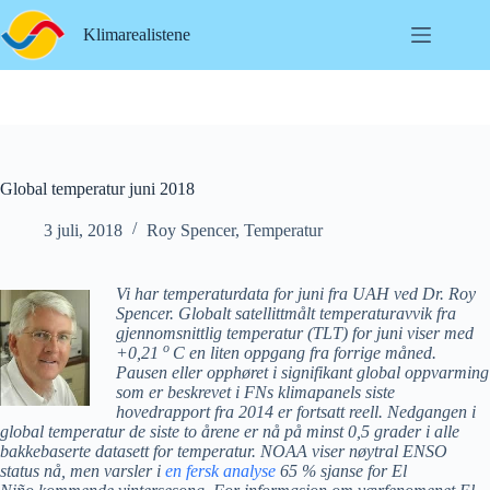
Hopp
til
Klimarealistene
innholdet
Global temperatur juni 2018
3 juli, 2018
Roy Spencer
,
Temperatur
Vi har temperaturdata for juni fra UAH ved Dr. Roy
Spencer. Globalt satellittmålt temperaturavvik fra
gjennomsnittlig temperatur (TLT) for juni viser med
o
+0,21
C en liten oppgang fra forrige måned.
Pausen eller opphøret i signifikant global oppvarming
som er beskrevet i FNs klimapanels siste
hovedrapport fra 2014 er fortsatt reell. Nedgangen i
global temperatur de siste to årene er nå på minst 0,5 grader i alle
bakkebaserte datasett for temperatur. NOAA viser nøytral ENSO
status nå, men varsler i
en fersk analyse
65 % sjanse for El