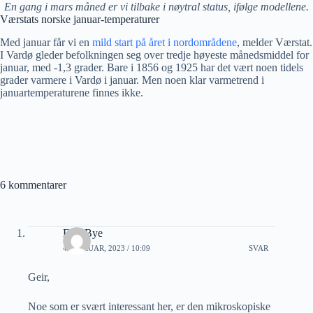
En gang i mars måned er vi tilbake i nøytral status, ifølge modellene.
Værstats norske januar-temperaturer
Med januar får vi en
mild start på året i nordområdene
, melder Værstat.
I Vardø gleder befolkningen seg over tredje høyeste månedsmiddel for
januar, med -1,3 grader. Bare i 1856 og 1925 har det vært noen tidels
grader varmere i Vardø i januar. Men noen klar varmetrend i
januartemperaturene finnes ikke.
6 kommentarer
Erik Bye
4 FEBRUAR, 2023 / 10:09
SVAR
Geir,
Noe som er svært interessant her, er den mikroskopiske