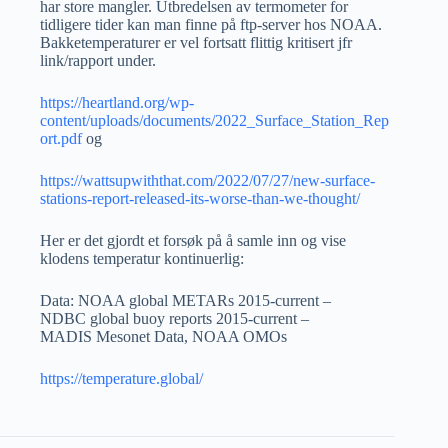
har store mangler. Utbredelsen av termometer for
tidligere tider kan man finne på ftp-server hos NOAA.
Bakketemperaturer er vel fortsatt flittig kritisert jfr
link/rapport under.
https://heartland.org/wp-
content/uploads/documents/2022_Surface_Station_Rep
ort.pdf
og
https://wattsupwiththat.com/2022/07/27/new-surface-
stations-report-released-its-worse-than-we-thought/
Her er det gjordt et forsøk på å samle inn og vise
klodens temperatur kontinuerlig:
Data: NOAA global METARs 2015-current –
NDBC global buoy reports 2015-current –
MADIS Mesonet Data, NOAA OMOs
https://temperature.global/