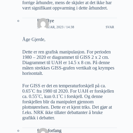
forrige århundre, mens de skjuler at det ikke har
vært signifikant oppvarming i dette århundret.
Erik Bye
5 FEBRUAR, 2023 / 14:38
SVAR
Åge Gjerde,
Dette er ren grafisk manipulasjon. For perioden
1980 – 2020 er diagrammet til GISS 2 x 2 cm.
Diagrammet til UAH er 14.5 x 8 cm. På denne
måten strekkes GISS-grafen vertikalt og krympes
horisontalt.
For GISS er det en temperaturforskjell på ca.
0.65˚C fra 1980 til 2020. For UAH er forskjellen
ca. 0.55˚C, kun 0.1˚C i forskjell. Og denne
forskjellen blir da manipulert gjennom
plottstørrelsen. Dette er et kjent triks. Det gjør at
f.eks. NRK ikke tillater debattanter å bruke
grafikk i debatter.
folke forfang