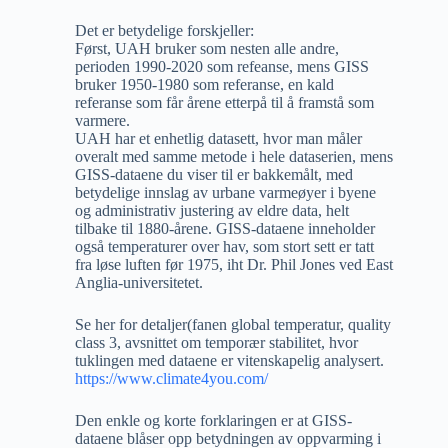
Det er betydelige forskjeller:
Først, UAH bruker som nesten alle andre,
perioden 1990-2020 som refeanse, mens GISS
bruker 1950-1980 som referanse, en kald
referanse som får årene etterpå til å framstå som
varmere.
UAH har et enhetlig datasett, hvor man måler
overalt med samme metode i hele dataserien, mens
GISS-dataene du viser til er bakkemålt, med
betydelige innslag av urbane varmeøyer i byene
og administrativ justering av eldre data, helt
tilbake til 1880-årene. GISS-dataene inneholder
også temperaturer over hav, som stort sett er tatt
fra løse luften før 1975, iht Dr. Phil Jones ved East
Anglia-universitetet.
Se her for detaljer(fanen global temperatur, quality
class 3, avsnittet om temporær stabilitet, hvor
tuklingen med dataene er vitenskapelig analysert.
https://www.climate4you.com/
Den enkle og korte forklaringen er at GISS-
dataene blåser opp betydningen av oppvarming i