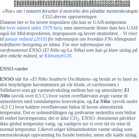
«Noe» ute i naturen forsetter å motvirke den påståtte menneskeskapte
CO2-drevne oppvarmingen
Dataene her er fra lavere troposfære (du kan se UAH-temperatur
for
hver måned siden 1979 her
), men interesserte finner data hos UAH
også for Mid-troposfæren, tropopausen og lavere stratosfære. .
Vi viser
til
januar måned
(
2019)
for informasjon om hvordan FNs klimapanel
redefinerer beregning av klima. For mer informasjon om
værfenomenet ENSO (El Niño og La Niña) som kan gi klare utslag på
den enkelte måned, se
Klimanytt120.
ENSO-varsler
ENSO
står for
«El Niño Southern Oscillation»
og består av to faser av
den betydeligste havstrømmen på vår klode, et værfenomen i
Stillehavet som gir varmeutveksling mellom hav og atmosfære;
El
Niño
(avvik over 0,5 C) hvor varmt overflatevann avgir varme til
atmosfæren med vanndampens konveksjon, og
La Niña
(avvik under
-0,5 C) hvor kaldere overflatevann bidrar til lavere atmosfærisk
temperatur. Det er solinnstrålingen og jordvarme nedenifra som bidrar
til endret havtemperatur, det er ikke CO
. ENSO -fenomenet påvirker
2
ikke global temperatur varig, og vanligvis ser vi over tid en retur til
normal temperatur. Likevel selger klimaindustrien varme utslag som
menneskeskapt oppvarming fra fossile brensler, mens alle kalde utslag