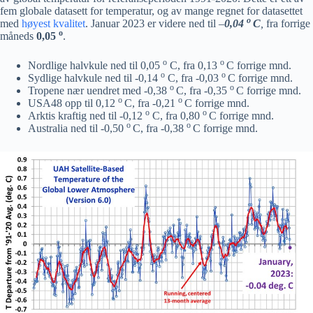
fem globale datasett for temperatur, og av mange regnet for datasettet
o
med
høyest kvalitet
. Januar 2023 er videre ned til –
0,04
C
,
fra forrige
o
måneds
0,05
.
o
o
Nordlige halvkule ned til 0,05
C, fra 0,13
C forrige mnd.
o
o
Sydlige halvkule ned til -0,14
C, fra -0,03
C forrige mnd.
o
o
Tropene nær uendret med -0,38
C, fra -0,35
C forrige mnd.
o
o
USA48 opp til 0,12
C, fra -0,21
C forrige mnd.
o
o
Arktis kraftig ned til -0,12
C, fra 0,80
C forrige mnd.
o
o
Australia ned til -0,50
C, fra -0,38
C forrige mnd.