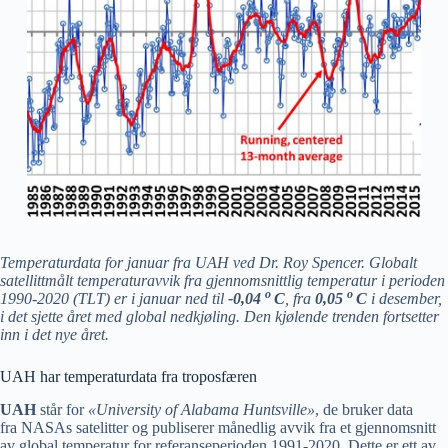
Temperaturdata for januar fra UAH ved Dr. Roy Spencer. Globalt
satellittmålt temperaturavvik fra gjennomsnittlig temperatur i perioden
o
o
1990-2020 (TLT) er i januar ned til
-0,04
C
,
fra
0,05
C
i desember,
i det sjette året med global nedkjøling. Den kjølende trenden fortsetter
inn i det nye året.
UAH har temperaturdata fra troposfæren
UAH
står for
«University of Alabama Huntsville»
, de bruker data
fra NASAs satelitter og publiserer månedlig avvik fra et gjennomsnitt
av global temperatur for referanseperioden 1991-2020. Dette er ett av