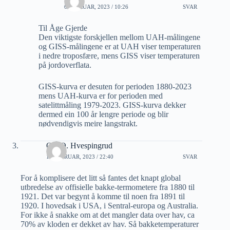
6 FEBRUAR, 2023 / 10:26
SVAR
Til Åge Gjerde
Den viktigste forskjellen mellom UAH-målingene
og GISS-målingene er at UAH viser temperaturen
i nedre troposfære, mens GISS viser temperaturen
på jordoverflata.
GISS-kurva er desuten for perioden 1880-2023
mens UAH-kurva er for perioden med
satelittmåling 1979-2023. GISS-kurva dekker
dermed ein 100 år lengre periode og blir
nødvendigvis meire langstrakt.
Ole Q. Hvespingrud
13 FEBRUAR, 2023 / 22:40
SVAR
For å komplisere det litt så fantes det knapt global
utbredelse av offisielle bakke-termometere fra 1880 til
1921. Det var begynt å komme til noen fra 1891 til
1920. I hovedsak i USA, i Sentral-europa og Australia.
For ikke å snakke om at det mangler data over hav, ca
70% av kloden er dekket av hav. Så bakketemperaturer