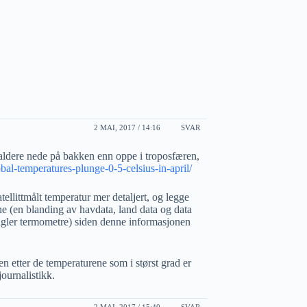
2 MAI, 2017 / 14:16
SVAR
kaldere nede på bakken enn oppe i troposfæren,
al-temperatures-plunge-0-5-celsius-in-april/
atellittmålt temperatur mer detaljert, og legge
 (en blanding av havdata, land data og data
angler termometre) siden denne informasjonen
n etter de temperaturene som i størst grad er
journalistikk.