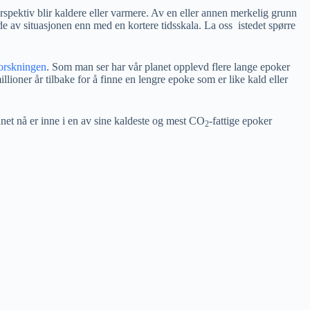
perspektiv blir kaldere eller varmere. Av en eller annen merkelig grunn
ilde av situasjonen enn med en kortere tidsskala. La oss istedet spørre
orskningen
. Som man ser har vår planet opplevd flere lange epoker
lioner år tilbake for å finne en lengre epoke som er like kald eller
anet nå er inne i en av sine kaldeste og mest CO
-fattige epoker
2