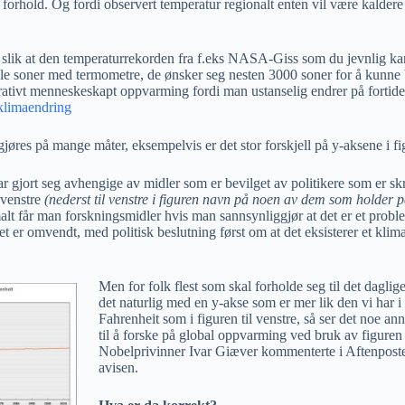
 forhold. Og fordi observert temperatur regionalt enten vil være kaldere
 slik at den temperaturrekorden fra f.eks NASA-Giss som du jevnlig kan 
le soner med termometre, de ønsker seg nesten 3000 soner for å kunne 
trativt menneskeskapt oppvarming fordi man ustanselig endrer på fortide
klimaendring
øres på mange måter, eksempelvis er det stor forskjell på y-aksene i figu
har gjort seg avhengige av midler som er bevilget av politikere som er s
l venstre
(nederst til venstre i figuren navn på noen av dem som holder på
lt får man forskningsmidler hvis man sannsynliggjør at det er et proble
det er omvendt, med politisk beslutning først om at det eksisterer et kli
Men for folk flest som skal forholde seg til det daglig
det naturlig med en y-akse som er mer lik den vi har i
Fahrenheit som i figuren til venstre, så ser det noe ann
til å forske på global oppvarming ved bruk av figuren 
Nobelprivinner Ivar Giæver kommenterte i Aftenposte
avisen.