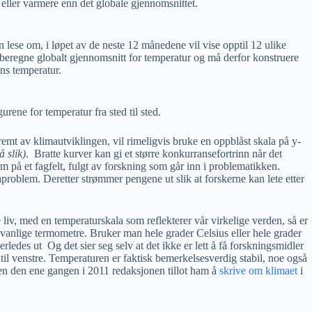
 eller varmere enn det globale gjennomsnittet.
lese om, i løpet av de neste 12 månedene vil vise opptil 12 ulike
beregne globalt gjennomsnitt for temperatur og må derfor konstruere
ns temperatur.
rene for temperatur fra sted til sted.
kremt av klimautviklingen, vil rimeligvis bruke en oppblåst skala på y-
 slik)
. Bratte kurver kan gi et større konkurransefortrinn når det
m på et fagfelt, fulgt av forskning som går inn i problematikken.
maproblem. Deretter strømmer pengene ut slik at forskerne kan lete etter
e liv, med en temperaturskala som reflekterer vår virkelige verden, så er
 vanlige termometre. Bruker man hele grader Celsius eller hele grader
erledes ut Og det sier seg selv at det ikke er lett å få forskningsmidler
til venstre. Temperaturen er faktisk bemerkelsesverdig stabil, noe også
n den ene gangen i 2011 redaksjonen tillot ham å
skrive om klimaet
i