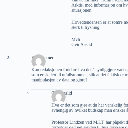
Arktis, med informasjon om hv
situasjonen.
Hovedtendensen er at somre med
sterk tilfrysning.
Mvh
Geir Aaslid
Alf Lackner
Kan redaksjonen forklare hva det å synliggjøre variasj
som er skalert til utfallsrommet, slik at det faktisk e
manipulasjon av data og gjøre?
Geir Aaslid
Hva er det som gjør at du har vanskelig for
avhengig av hvilket budskap man ønsker 
Professor Lindzen ved M.I.T. har påpekt 
forholder deg vel sjelden til hva forskere o