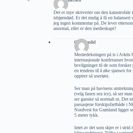
Det er mye skriverier om den katastrofale 
isbjørndød. Er det mulig å få en balansert
jeg ingen kommentar på. De lever ettersom 
anormal, eller er den medieskapt?
Geir Aaslid
Mediedekningen på is i Arktis ha
internasjonale konferanser hvor 
bevilgninger til de som forsker 
en tendens til å øke sjansen fo
opptrer så useriøst.
Ser man på havisens utstrekni
(velg fanen sea ice), så ser man
ser ganske så normalt ut. Det me
passasjene forskipsfartbåde i 
Nordvest for Grønland ligger som
5 meter tykk.
Intet av det som skjer er i stri
klimaendringer. Tidlig i septem