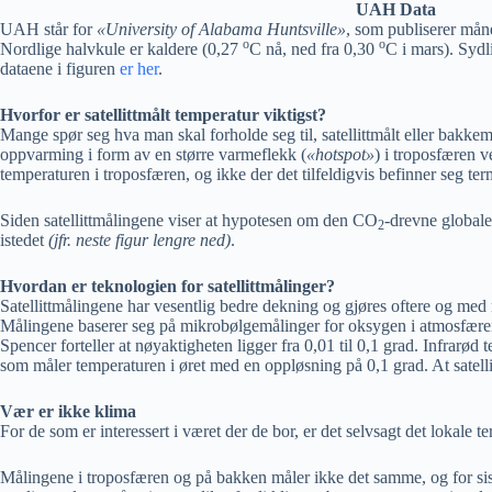
UAH Data
UAH står for
«University of Alabama Huntsville»
, som publiserer mån
o
o
Nordlige halvkule er kaldere (0,27
C nå, ned fra 0,30
C i mars). Sydl
dataene i figuren
er her
.
Hvorfor er satellittmålt temperatur viktigst?
Mange spør seg hva man skal forholde seg til, satellittmålt eller bakke
oppvarming i form av en større varmeflekk (
«hotspot»
) i troposfæren 
temperaturen i troposfæren, og ikke der det tilfeldigvis befinner seg t
Siden satellittmålingene viser at hypotesen om den CO
-drevne globale
2
istedet
(jfr. neste figur lengre ned)
.
Hvordan er teknologien for satellittmålinger?
Satellittmålingene har vesentlig bedre dekning og gjøres oftere og me
Målingene baserer seg på mikrobølgemålinger for oksygen i atmosfæren. 
Spencer forteller at nøyaktigheten ligger fra 0,01 til 0,1 grad. Infrarø
som måler temperaturen i øret med en oppløsning på 0,1 grad. At satelli
Vær er ikke klima
For de som er interessert i været der de bor, er det selvsagt det lokale 
Målingene i troposfæren og på bakken måler ikke det samme, og for sistn