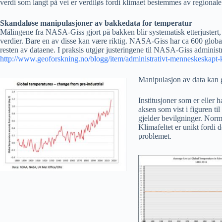
verdi som langt på vei er verdiløs fordi klimaet bestemmes av regionale
Skandaløse manipulasjoner av bakkedata for temperatur
Målingene fra NASA-Giss gjort på bakken blir systematisk etterjustert,
verdier. Bare en av disse kan være riktig. NASA-Giss har ca 600 globa
resten av dataene. I praksis utgjør justeringene til NASA-Giss adminis
http://www.geoforskning.no/blogg/item/administrativt-menneskeskapt-
Manipulasjon av data kan gj
Institusjoner som er eller 
aksen som vist i figuren ti
gjelder bevilgninger. Norma
Klimafeltet er unikt fordi 
problemet.