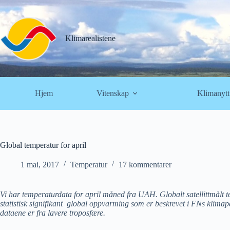
Hopp
til
innholdet
Klimarealistene
Hjem
Vitenskap
Klimanytt
Global temperatur for april
1 mai, 2017
Temperatur
17 kommentarer
Vi har temperaturdata for april måned fra UAH. Globalt satellittmålt 
statistisk signifikant global oppvarming som er beskrevet i FNs klim
dataene er fra lavere troposfære.