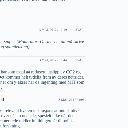
3 MAI, 2017 / 10:19
SVAR
 s…
snip… (Moderator: Oestensen, du må skrive
g og spamlenking)
3 MAI, 2017 / 10:44
SVAR
 har som maal aa redusere utslipp av CO2 og
et kommer helt tydelig frem av deres nettsider.
ner om y-akser har da ingenting med MIT som
re…
lid
3 MAI, 2017 / 10:50
ke relevant hva en institusjons administrative
kriver på sin nettside, spesielt ikke når det
remerkede midler fra tidligere år til politisk
t forskning.