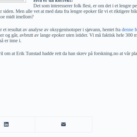
Hva er da korrekt?
Det som interesserer folk flest, er om det i et lengre 
år siden. Men alle vet at med data fra lengre epoker får vi et riktigere b
 noe midt imellom?
er et resultat av analyse av oksygenisotoper i sjøvann, hentet fra
denne f
 og går, avbrutt av lange epoker uten istider. Vi må faktisk hele 300 mil
å er inne i.
vil om at Erik Tunstad hadde rett da han skrev på forskning.no at vår pl