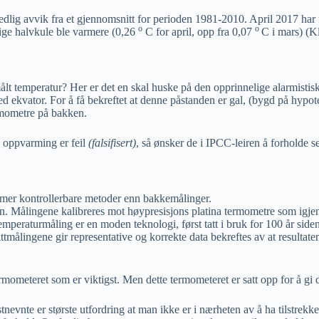
edlig avvik fra et gjennomsnitt for perioden 1981-2010. April 2017 ha
o
o
ige halvkule ble varmere (0,26
C for april, opp fra 0,07
C i mars) (Kl
målt temperatur? Her er det en skal huske på den opprinnelige alarmisti
ved ekvator. For å få bekreftet at denne påstanden er gal, (bygd på hy
ermometre på bakken.
 oppvarming er feil
(falsifisert)
, så ønsker de i IPCC-leiren å forhol
d mer kontrollerbare metoder enn bakkemålinger.
Målingene kalibreres mot høypresisjons platina termometre som igjen er
d temperaturmåling er en moden teknologi, først tatt i bruk for 100 år si
ttmålingene gir representative og korrekte data bekreftes av at resulta
termometeret som er viktigst. Men dette termometeret er satt opp for å gi 
evnte er største utfordring at man ikke er i nærheten av å ha tilstrekk