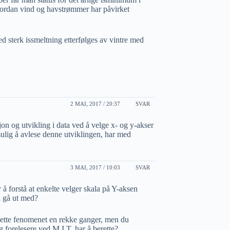
ordan vind og havstrømmer har påvirket
 sterk issmeltning etterfølges av vintre med
2 MAI, 2017 / 20:37
SVAR
on og utvikling i data ved å velge x- og y-akser
r mulig å avlese denne utviklingen, har med
3 MAI, 2017 / 10:03
SVAR
 å forstå at enkelte velger skala på Y-aksen
å gå ut med?
dette fenomenet en rekke ganger, men du
g forelesere ved M.I.T. har å berette?