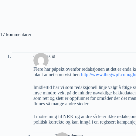
17 kommentarer
Geir Aaslid
Flere har påpekt ovenfor redaksjonen at det er enda 
blant annet som vist her:
http://www.thegwpf.com/glob
Imidlertid har vi som redaksjonell linje valgt å følge s
mye mindre vekt på de mindre nøyaktige bakkedataene
som rett og slett er oppfunnet for områder der det m
finnes så mange andre steder.
I motsetning til NRK og andre så leter ikke redaksjone
politisk korrekte og kan inngå i en regissert kampanje
Tore Andersen