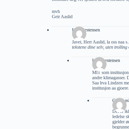
mvh
Geir Aaslid
Lars Oestensen
Javel, Herr Aaslid, la oss naa
tekstene dine selv, uten trollin
Lars Oestensen
MIT som institusjon
andre klimagasser. D
Saa hva Lindzen me
institusjon aa gjoe
Geir Aas
Det er ik
ledelse s
gjelder ø
begrunne