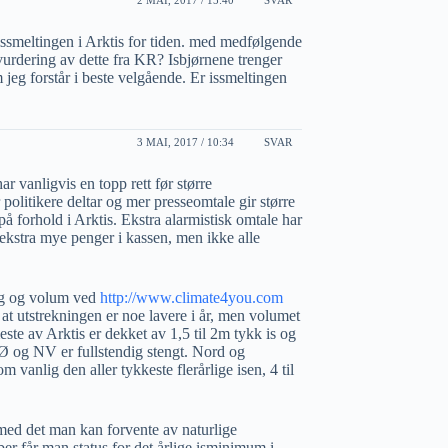
2 MAI, 2017 / 15:40
SVAR
issmeltingen i Arktis for tiden. med medfølgende
 vurdering av dette fra KR? Isbjørnene trenger
jeg forstår i beste velgående. Er issmeltingen
3 MAI, 2017 / 10:34
SVAR
r vanligvis en topp rett før større
politikere deltar og mer presseomtale gir større
på forhold i Arktis. Ekstra alarmistisk omtale har
r ekstra mye penger i kassen, men ikke alle
ng og volum ved
http://www.climate4you.com
 at utstrekningen er noe lavere i år, men volumet
ste av Arktis er dekket av 1,5 til 2m tykk is og
NØ og NV er fullstendig stengt. Nord og
 vanlig den aller tykkeste flerårlige isen, 4 til
d med det man kan forvente av naturlige
ber får man status for det årlige isminimum i