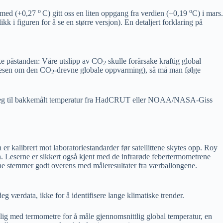
o
o
r med (+0,27
C) gitt oss en liten oppgang fra verdien (+0,19
C) i mars.
ikk i figuren for å se en større versjon). En detaljert forklaring på
ske påstanden: Våre utslipp av CO
skulle forårsake kraftig global
2
potesen om den CO
-drevne globale oppvarming), så må man følge
2
de seg til bakkemålt temperatur fra HadCRUT eller NOAA/NASA-Giss
 kalibrert mot laboratoriestandarder før satellittene skytes opp. Roy
den. Leserne er sikkert også kjent med de infrarøde febertermometrene
tene stemmer godt overens med måleresultater fra værballongene.
deg værdata, ikke for å identifisere lange klimatiske trender.
elig med termometre for å måle gjennomsnittlig global temperatur, en