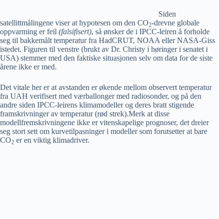
Siden
satellittmålingene viser at hypotesen om den CO
-drevne globale
2
oppvarming er feil
(falsifisert)
, så ønsker de i IPCC-leiren å forholde
seg til bakkemålt temperatur fra HadCRUT, NOAA eller NASA-Giss
istedet. Figuren til venstre (brukt av Dr. Christy i høringer i senatet i
USA) stemmer med den faktiske situasjonen selv om data for de siste
årene ikke er med.
Det vitale her er at avstanden er økende mellom observert temperatur
fra UAH verifisert med værballonger med radiosonder, og på den
andre siden IPCC-leirens klimamodeller og deres bratt stigende
framskrivninger av temperatur (rød strek).Merk at disse
modellfremskrivningene ikke er vitenskapelige prognoser, det dreier
seg stort sett om kurvetilpasninger i modeller som forutsetter at bare
CO
er en viktig klimadriver.
2