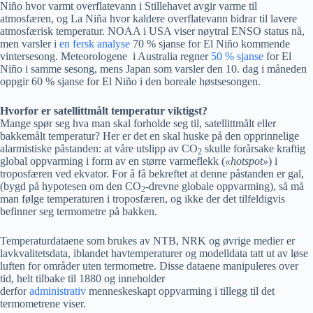
Niño hvor varmt overflatevann i Stillehavet avgir varme til
atmosfæren, og La Niña hvor kaldere overflatevann bidrar til lavere
atmosfærisk temperatur. NOAA i USA viser nøytral ENSO status nå,
men varsler i
en fersk analyse
70 % sjanse for El Niño kommende
vintersesong. Meteorologene i Australia regner
50 % sjanse
for El
Niño i samme sesong, mens Japan som varsler den 10. dag i måneden
oppgir 60 % sjanse for El Niño i den boreale høstsesongen.
Hvorfor er satellittmålt temperatur viktigst?
Mange spør seg hva man skal forholde seg til, satellittmålt eller
bakkemålt temperatur? Her er det en skal huske på den opprinnelige
alarmistiske påstanden: at våre utslipp av CO
skulle forårsake kraftig
2
global oppvarming i form av en større varmeflekk (
«hotspot»
) i
troposfæren ved ekvator. For å få bekreftet at denne påstanden er gal,
(bygd på hypotesen om den CO
-drevne globale oppvarming), så må
2
man følge temperaturen i troposfæren, og ikke der det tilfeldigvis
befinner seg termometre på bakken.
Temperaturdataene som brukes av NTB, NRK og øvrige medier er
lavkvalitetsdata, iblandet havtemperaturer og modelldata tatt ut av løse
luften for områder uten termometre. Disse dataene manipuleres over
tid, helt tilbake til 1880 og inneholder
derfor
administrativ
menneskeskapt oppvarming i tillegg til det
termometrene viser.