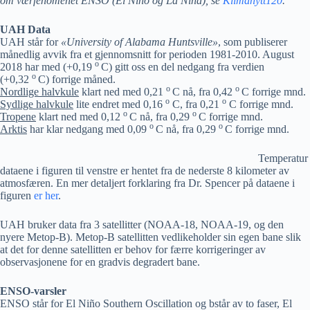
om værfenomenet ENSO (El Niño og La Niña), se
Klimanytt120
.
UAH Data
UAH står for
«University of Alabama Huntsville»
, som publiserer
månedlig avvik fra et gjennomsnitt for perioden 1981-2010. August
o
2018 har med (+0,19
C) gitt oss en del nedgang fra verdien
o
(+0,32
C) forrige måned.
o
o
Nordlige halvkule
klart ned med 0,21
C nå, fra 0,42
C forrige mnd.
o
o
Sydlige halvkule
lite endret med 0,16
C, fra 0,21
C forrige mnd.
o
o
Tropene
klart ned med 0,12
C nå, fra 0,29
C forrige mnd.
o
o
Arktis
har klar nedgang med 0,09
C nå, fra 0,29
C forrige mnd.
Temperatur
dataene i figuren til venstre er hentet fra de nederste 8 kilometer av
atmosfæren. En mer detaljert forklaring fra Dr. Spencer på dataene i
figuren
er her
.
UAH bruker data fra 3 satellitter (NOAA-18, NOAA-19, og den
nyere Metop-B). Metop-B satellitten vedlikeholder sin egen bane slik
at det for denne satellitten er behov for færre korrigeringer av
observasjonene for en gradvis degradert bane.
ENSO-varsler
ENSO står for El Niño Southern Oscillation og bstår av to faser, El