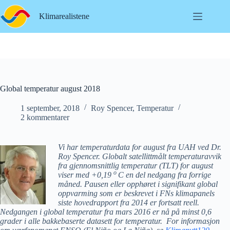
Hopp
til
Klimarealistene
innholdet
Global temperatur august 2018
1 september, 2018
Roy Spencer
,
Temperatur
2 kommentarer
Vi har temperaturdata for august fra UAH ved Dr.
Roy Spencer. Globalt satellittmålt temperaturavvik
fra gjennomsnittlig temperatur (TLT) for august
o
viser med +0,19
C en del nedgang fra forrige
måned. Pausen eller opphøret i signifikant global
oppvarming som er beskrevet i FNs klimapanels
siste hovedrapport fra 2014 er fortsatt reell.
Nedgangen i global temperatur fra mars 2016 er nå på minst 0,6
grader i alle bakkebaserte datasett for temperatur. For informasjon