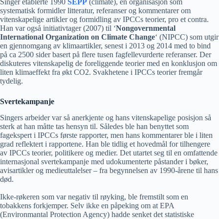
Singer etablerte 1990
SEPP
(climate), en organisasjon som
systematisk formidler litteratur, referanser og kommentarer om
vitenskapelige artikler og formidling av IPCCs teorier, pro et contra.
Han var også initiativtager (2007) til ‘
Nongovernmental
International Organization on Climate Change
‘ (NIPCC) som utgir
en gjennomgang av klimaartikler, senest i 2013 og 2014 med to bind
på ca 2500 sider basert på flere tusen fagfellevurderte referanser. Der
diskuteres vitenskapelig de foreliggende teorier med en konklusjon om
liten klimaeffekt fra økt CO2. Svakhetene i IPCCs teorier fremgår
tydelig.
Svertekampanje
Singers arbeider var så anerkjente og hans vitenskapelige posisjon så
sterk at han måtte tas hensyn til. Således ble han benyttet som
fagekspert i IPCCs første rapporter, men hans kommentarer ble i liten
grad reflektert i rapportene. Han ble tidlig et hovedmål for tilhengere
av IPCCs teorier, politikere og medier. Det utartet seg til en omfattende
internasjonal svertekampanje med udokumenterte påstander i bøker,
avisartikler og medieuttalelser – fra begynnelsen av 1990-årene til hans
død.
Ikke-røkeren som var negativ til røyking, ble fremstilt som en
tobakkens forkjemper. Selv ikke en påpeking om at EPA
(Environmantal Protection Agency) hadde senket det statistiske