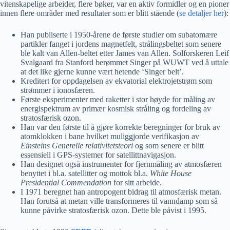
vitenskapelige arbeider, flere bøker, var en aktiv formidler og en pioner
innen flere områder med resultater som er blitt stående (
se detaljer her
):
Han publiserte i 1950-årene de første studier om subatomære
partikler fanget i jordens magnetfelt, strålingsbeltet som senere
ble kalt van Allen-beltet etter James van Allen. Solforskeren Leif
Svalgaard fra Stanford berømmet Singer på WUWT ved å uttale
at det like gjerne kunne vært hetende ‘Singer belt’.
Kreditert for oppdagelsen av ekvatorial elektrojetstrøm som
strømmer i ionosfæren.
Første eksperimenter med raketter i stor høyde for måling av
energispektrum av primær kosmisk stråling og fordeling av
stratosfærisk ozon.
Han var den første til å gjøre korrekte beregninger for bruk av
atomklokken i bane hvilket muliggjorde verifikasjon av
Einsteins Generelle relativitetsteori
og som senere er blitt
essensiell i GPS-systemer for satellittnavigasjon.
Han designet også instrumenter for fjernmåling av atmosfæren
benyttet i bl.a. satellitter og mottok bl.a.
White House
Presidential Commendation
for sitt arbeide.
I 1971 beregnet han antropogent bidrag til atmosfærisk metan.
Han forutså at metan ville transformeres til vanndamp som så
kunne påvirke stratosfærisk ozon. Dette ble påvist i 1995.