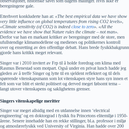
observasjoner, historiske såvel som dagens målinger. Hvis ikke er
beregningene gale.
Etterhvert konkluderte han at:
«The best empirical data we have show
very little influence on global temperatures from rising CO2 levels»
,
«Climate sensitivity (of CO2) is indeed
close to zero
».
«All the
evidence we have show that Nature rules the climate – not man».
Derfor var han en markant kritiker av beregninger med de store, men
ufullstendige klimamodellene og medienes og politikernes kontroll
over og ensretting av den offentlige debatt. Hans brede fysikkbakgrunn
gjorde hans kritikk meget relevant.
Singer var i 2010 invitert av Frp til å holde foredrag om klima med
Rasmus Benestad som motpart. Også under en privat lunch hadde jeg
gleden av å treffe Singer og lytte til en sjeldent reflektert og til dels
spørrende vitenskapsmann som lot vitenskapen styre hans syn innen et
felt som var blitt et sterkt politisert og derved meget følsomt tema –
langt utover vitenskapens og saklighetens grenser.
Singers vitenskapelige meritter
Singer var meget allsidig med en utdannelse innen ‘electrical
engineering’ og en doktorgrad i fysikk fra Princetons elitemiljø i 1950-
årene. Senere innehadde han en rekke stillinger, bl.a. professor i miljø
og atmosfærefysikk ved University of Virginia. Han hadde over 200