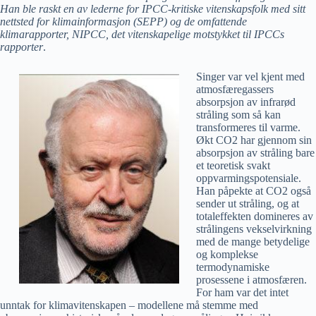
Han ble raskt en av lederne for IPCC-kritiske vitenskapsfolk med sitt
nettsted for klimainformasjon (SEPP) og de omfattende
klimarapporter, NIPCC, det vitenskapelige motstykket til IPCCs
rapporter
.
Singer var vel kjent med
atmosfæregassers
absorpsjon av infrarød
stråling som så kan
transformeres til varme.
Økt CO2 har gjennom sin
absorpsjon av stråling bare
et teoretisk svakt
oppvarmingspotensiale.
Han påpekte at CO2 også
sender ut stråling, og at
totaleffekten domineres av
strålingens vekselvirkning
med de mange betydelige
og komplekse
termodynamiske
prosessene i atmosfæren.
For ham var det intet
unntak for klimavitenskapen – modellene må stemme med