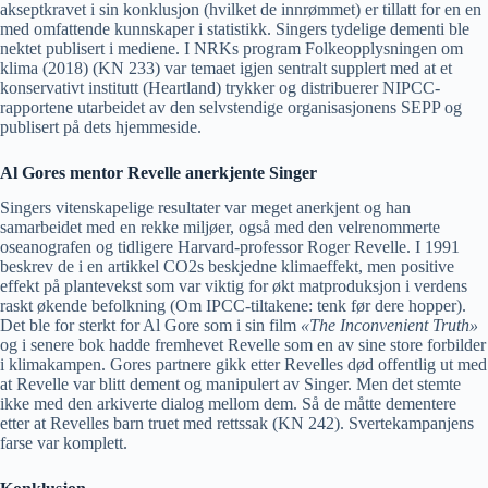
akseptkravet i sin konklusjon (hvilket de innrømmet) er tillatt for en en
med omfattende kunnskaper i statistikk. Singers tydelige dementi ble
nektet publisert i mediene. I NRKs program Folkeopplysningen om
klima (2018) (KN 233) var temaet igjen sentralt supplert med at et
konservativt institutt (Heartland) trykker og distribuerer NIPCC-
rapportene utarbeidet av den selvstendige organisasjonens SEPP og
publisert på dets hjemmeside.
Al Gores mentor Revelle anerkjente Singer
Singers vitenskapelige resultater var meget anerkjent og han
samarbeidet med en rekke miljøer, også med den velrenommerte
oseanografen og tidligere Harvard-professor Roger Revelle. I 1991
beskrev de i en artikkel CO2s beskjedne klimaeffekt, men positive
effekt på plantevekst som var viktig for økt matproduksjon i verdens
raskt økende befolkning (Om IPCC-tiltakene: tenk før dere hopper).
Det ble for sterkt for Al Gore som i sin film
«The Inconvenient Truth»
og i senere bok hadde fremhevet Revelle som en av sine store forbilder
i klimakampen. Gores partnere gikk etter Revelles død offentlig ut med
at Revelle var blitt dement og manipulert av Singer. Men det stemte
ikke med den arkiverte dialog mellom dem. Så de måtte dementere
etter at Revelles barn truet med rettssak (KN 242). Svertekampanjens
farse var komplett.