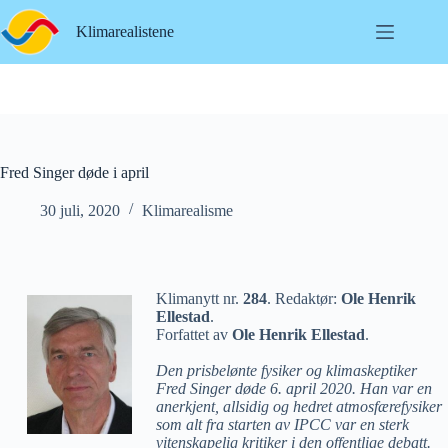
Hopp
til
Klimarealistene
innholdet
Fred Singer døde i april
30 juli, 2020
Klimarealisme
Klimanytt nr.
284
. Redaktør:
Ole Henrik
Ellestad
.
Forfattet av
Ole Henrik Ellestad
.
Den prisbelønte fysiker og klimaskeptiker
Fred Singer døde 6. april 2020. Han var en
anerkjent, allsidig og hedret atmosfærefysiker
som alt fra starten av IPCC var en sterk
vitenskapelig kritiker i den offentlige debatt.