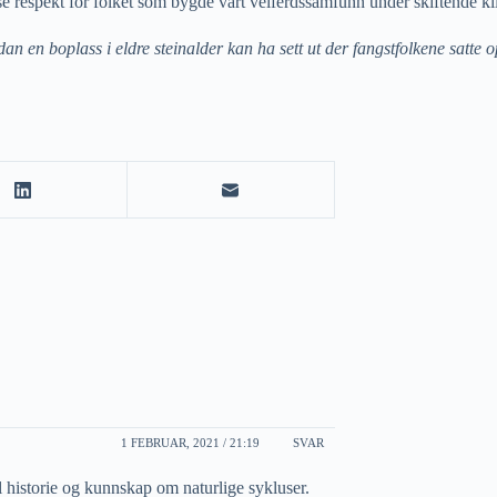
ise respekt for folket som bygde vårt velferdssamfunn under skiftende kl
n en boplass i eldre steinalder kan ha sett ut der fangstfolkene satte op
1 FEBRUAR, 2021 / 21:19
SVAR
l historie og kunnskap om naturlige sykluser.