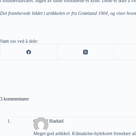
i sommerhalvåret. Ingen av disse forholdene er krise. Dette er ikke å v
Det framhevede bildet i artikkelen er fra Grønland 1904, og viser hvorda
Støtt oss ved å dele:
3 kommentarer
Gunleif Harkiel
Meget god artikkel. Kilmakrise-hylekoret fornekter al