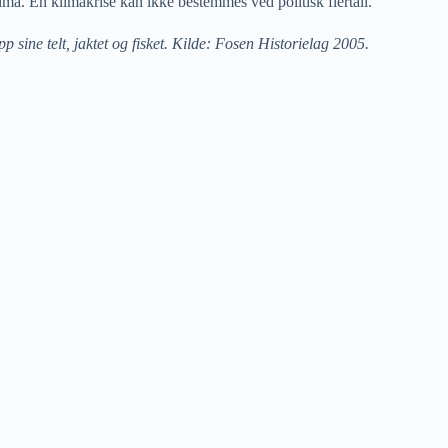
ima. En klimakrise kan ikke bestemmes ved politisk flertall.
p sine telt, jaktet og fisket. Kilde: Fosen Historielag 2005.