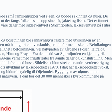
evde i små familiegrupper ved sjøen, og bodde i skinntelt og huler. De
t der fangstfolkene satte opp sine telt, jaktet og fisket. Det er funnet
våre dager med sildeeventyret i Stjørnfjorden, lakseeventyret på Hitra
t og bosetningen ble sannsynligvis fastere med utviklingen av en
etiden må ha utgjort en overskuddsperiode for menneskene. Befolkningen
elighet i befolkningen. Vel halvparten av gårdene i Fosen, Hitra og
sen, Hitra og Frøya. Fra denne tid var Stjørnfjorden en kjent og rik
yggene vernet med friluftsteater fra gamle dager og kunstutstilling. Men
odde i fremmed hus». Sildefisket blomstret etter andre verdenskrig og
dts utvikling av lakseoppdrett i 1970. I dag har lakseoppdrettet vokst,
et, og bidrar betydelig til Oljefondet. Byggingen av ulønnsomme
t og naturvern. I dag bor det 30 000 mennesker i kystkommunene på