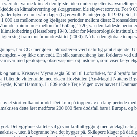
a vært det varme klimaet den første tiden under og etter is-avsmeltinge
 skjedde en klimaforverring og skoggrensen ble skjøvet sørover. For 9 0
der høyere enn i våre dager (Gjærevoll: Plantegeografi 1992). Sel, fisk,
. 1 000 års mellomrom og kjøligere perioder mellom disse: Bronsealder
. «Maunder minimum» mellom år 1650 og 1720, var den kaldeste perioden
en klimaforbedring (Hesselberg 1940, leder for Meteorologisk institutt
igjen steg fram mot århundreskiftet (2000). Nå har den globale temperat
ngninger, har CO
mengden i atmosfæren vært naturlig jamt stigende. Un
2
mengden – og ikke omvendt. En slik sammenheng kan forklares ved ut
 i samsvar med geologien, observasjoner og historien, som viser betydeli
k og natur. Kristaver Myran segla 50 mil til Lofotfisket, for å brødfø f
la i bitende vinterkulde med oksen Hovistuten (An-Magritt Nattens Brød
 Grøde, Knut Hamsun). I 1809 rodde Terje Vigen over havet til Danmark f
av et stort vulkanutbrudd. Det kom på toppen av en lang periode med k
klimakrisen dette året medførte 200 000 flere dødsfall bare i Europa, o
ntyret. Det «grønne skiftet» vil gi vindkraftutbygging med ødelagt natur
imakrise», uten å begrunne hva det bygger på. Skiløpere klager på dårli