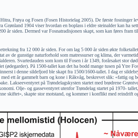
å Hitra, Frøya og Fosen (Fosen Historielag 2005). De første fosninger l
ra Grønland 1904 viser hvordan en boplass i eldre steinalder kan ha sett u
00 år siden. Dermed var Fosnatradisjonen skapt, som kan føres fram til 
etrekning fra 12 000 år siden. For om lag 5 000 år siden økte folketalle
sultat av de gunstige naturforhold som matressurser og klima, der varm
lalderen. Svartedauden som kom til Fosen i år 1349, forårsaket stor død
allet (ødegarder). På 1500-tallet kan det ha bodd mange tusen på Ytre Fo
erst i denne sildefjord ble skapt fra 1500/1600-tallet. I dag er sildebr
 med ett år gammelt barn og kone i Råkvåg, beskrevet slik: «fattig og b
tilbake. Lakseeventyret på Trøndelagskysten startet med brødrene Grøntve
økonomi. Olje- og gasseventyret utenfor Trøndelag startet på 1970- tall
ønne skiftet», skapte stor motstand, og kommer i konflikt med reindrif