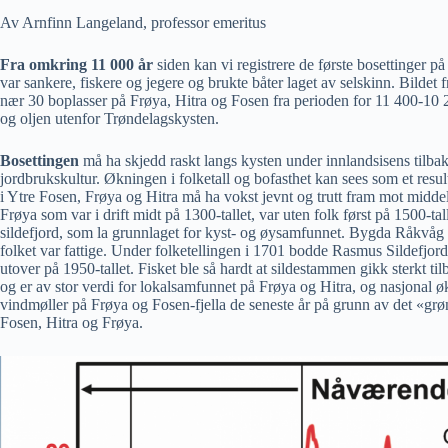
Av Arnfinn Langeland, professor emeritus
Fra omkring 11 000 år
siden kan vi registrere de første bosettinger p
var sankere, fiskere og jegere og brukte båter laget av selskinn. Bildet f
nær 30 boplasser på Frøya, Hitra og Fosen fra perioden for 11 400-10 2
og oljen utenfor Trøndelagskysten.
Bosettingen
må ha skjedd raskt langs kysten under innlandsisens tilbak
jordbrukskultur. Økningen i folketall og bofasthet kan sees som et re
i Ytre Fosen, Frøya og Hitra må ha vokst jevnt og trutt fram mot midde
Frøya som var i drift midt på 1300-tallet, var uten folk først på 1500-t
sildefjord, som la grunnlaget for kyst- og øysamfunnet. Bygda Råkvåg inn
folket var fattige. Under folketellingen i 1701 bodde Rasmus Sildefjord
utover på 1950-tallet. Fisket ble så hardt at sildestammen gikk sterkt 
og er av stor verdi for lokalsamfunnet på Frøya og Hitra, og nasjonal 
vindmøller på Frøya og Fosen-fjella de seneste år på grunn av det «gr
Fosen, Hitra og Frøya.