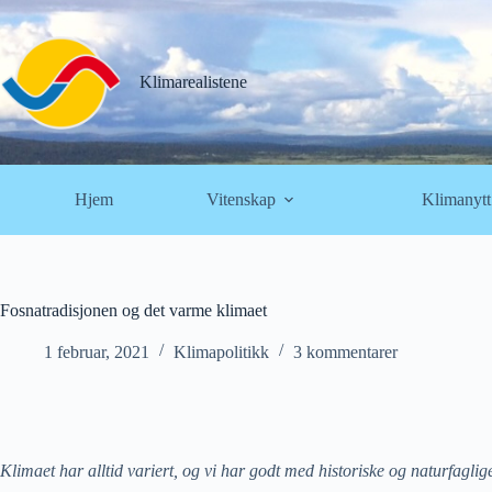
Hopp
til
innholdet
Klimarealistene
Hjem
Vitenskap
Klimanytt
Fosnatradisjonen og det varme klimaet
1 februar, 2021
Klimapolitikk
3 kommentarer
Klimaet har alltid variert, og vi har godt med historiske og naturfagl