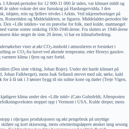
n. I Allerød-perioden for 12 000-11 000 år siden, var klimaet mildt og
00 år siden vokste det stor furuskog på Hardangervidda. I den
 isbjørn, rein og fjellrev trivdes i Arktis. Ved iskjerneboringer på
en, Romertiden og Middelalderen, se figuren. Middelalder-perioden ble
. Den «Lille istiden» var en prøvelse for folk, med kulde, matmangel
!), med varme somre omkring 1930-1940-årene. Fra slutten av 1940-årene
uren ikke steget de siste 20 årene, vi har en klimaforbedring.
dersøkelser viser at økt CO
-innhold i atmosfæren er forsinket i
2
lufting av CO
fra havet
ved økende temperatur, etter Henrys gasslov.
2
g varmere klima i fjern og nær fortid.
amilien (Den siste viking, Johan Bojer). Under det harde klimaet på
, Johan Falkberget), mens Isak Sellanrå strevet med uår, tørke, kald
or å få tak i 3 tønner bygg til sin sultne kone og datter (Terje Vigen,
jøligere klima under den «Lille istid» (Cato Guhnfeldt, Aftenposten
g befolkningsveksten stoppet opp i Vermont i USA. Kulde dreper, mens
, stopp i olje/gass produksjonen og økt pengebruk på unyttige
g skiføre og kort skisesong, mens orienteringsløpere ønsker lang sesong