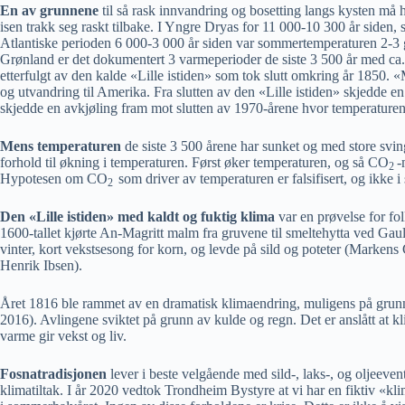
En av grunnene
til så rask innvandring og bosetting langs kysten må h
isen trakk seg raskt tilbake. I Yngre Dryas for 11 000-10 300 år siden,
Atlantiske perioden 6 000-3 000 år siden var sommertemperaturen 2-3 gra
Grønland er det dokumentert 3 varmeperioder de siste 3 500 år med ca
etterfulgt av den kalde «Lille istiden» som tok slutt omkring år 1850
og utvandring til Amerika. Fra slutten av den «Lille istiden» skjedde 
skjedde en avkjøling fram mot slutten av 1970-årene hvor temperaturen 
Mens temperaturen
de siste 3 500 årene har sunket og med store svi
forhold til økning i temperaturen. Først øker temperaturen, og så CO
-
2
Hypotesen om CO
som driver av temperaturen er falsifisert, og ikke
2
Den «Lille istiden» med kaldt og fuktig klima
var en prøvelse for fol
1600-tallet kjørte An-Magritt malm fra gruvene til smeltehytta ved Gau
vinter, kort vekstsesong for korn, og levde på sild og poteter (Markens
Henrik Ibsen).
Året 1816 ble rammet av en dramatisk klimaendring, muligens på grunn 
2016). Avlingene sviktet på grunn av kulde og regn. Det er anslått at 
varme gir vekst og liv.
Fosnatradisjonen
lever i beste velgående med sild-, laks-, og oljeeve
klimatiltak. I år 2020 vedtok Trondheim Bystyre at vi har en fiktiv «kl