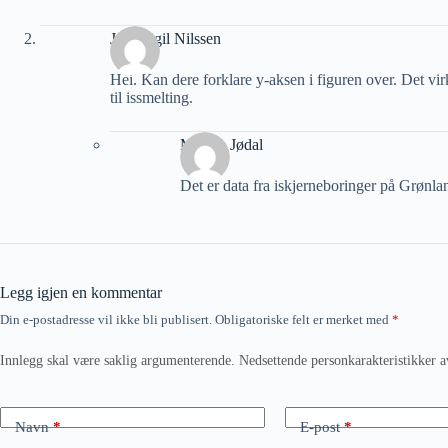
John Egil Nilssen
Hei. Kan dere forklare y-aksen i figuren over. Det vi
til issmelting.
Morten Jødal
Det er data fra iskjerneboringer på Grønla
Legg igjen en kommentar
Din e-postadresse vil ikke bli publisert.
Obligatoriske felt er merket med
*
Innlegg skal være saklig argumenterende. Nedsettende personkarakteristikker a
Navn
*
E-post
*