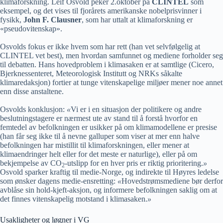
klimaforskning. Leif Osvold peker 2.oktober på
CLINTEL
som
eksempel, og det vises til fjorårets amerikanske nobelprisvinner i
fysikk,
John F. Clausner
, som har uttalt at klimaforskning er
«pseudovitenskap».
Osvolds fokus er ikke hvem som har rett (han vet selvfølgelig at
CLINTEL vet best), men hvordan samfunnet og mediene forholder seg
til debatten. Hans hovedproblem i klimasaken er at samtlige (Cicero,
Bjerknessenteret, Meteorologisk Institutt og NRKs såkalte
klimaredaksjon) fortier at tunge vitenskapelige miljøer mener noe annet
enn disse anstaltene.
Osvolds konklusjon:
«
Vi er i en situasjon der politikere og andre
beslutningstagere er nærmest ute av stand til å forstå hvorfor en
femtedel av befolkningen er usikker på om klimamodellene er presise
(han får seg ikke til å nevne galluper som viser at mer enn halve
befolkningen har mistillit til klimaforskningen, eller mener at
klimaendringer helt eller for det meste er naturlige), eller på om
bekjempelse av CO
-utslipp for en hver pris er riktig prioritering.
»
2
Osvold sparker kraftig til medie-Norge, og indirekte til Høyres ledelse
som ønsker dagens medie-ensretting:
«
Hovedstrømsmediene bør derfor
avblåse sin hold-kjeft-aksjon, og informere befolkningen saklig om at
det finnes vitenskapelig motstand i klimasaken.
»
Usakligheter og løgner i VG