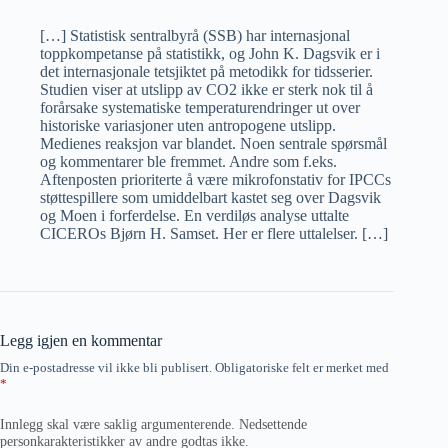
[…] Statistisk sentralbyrå (SSB) har internasjonal
toppkompetanse på statistikk, og John K. Dagsvik er i
det internasjonale tetsjiktet på metodikk for tidsserier.
Studien viser at utslipp av CO2 ikke er sterk nok til å
forårsake systematiske temperaturendringer ut over
historiske variasjoner uten antropogene utslipp.
Medienes reaksjon var blandet. Noen sentrale spørsmål
og kommentarer ble fremmet. Andre som f.eks.
Aftenposten prioriterte å være mikrofonstativ for IPCCs
støttespillere som umiddelbart kastet seg over Dagsvik
og Moen i forferdelse. En verdiløs analyse uttalte
CICEROs Bjørn H. Samset. Her er flere uttalelser. […]
Legg igjen en kommentar
Din e-postadresse vil ikke bli publisert.
Obligatoriske felt er merket med
*
Innlegg skal være saklig argumenterende. Nedsettende
personkarakteristikker av andre godtas ikke.