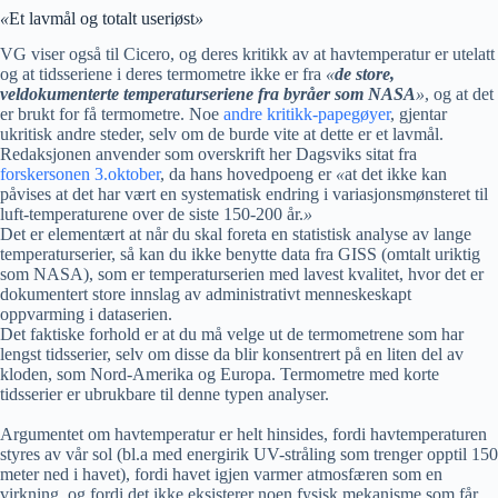
«
Et lavmål og totalt useriøst
»
VG viser også til Cicero, og deres kritikk av at havtemperatur er utelatt
og at tidsseriene i deres termometre ikke er fra
«
de store,
veldokumenterte temperaturseriene fra byråer som NASA
»
, og at det
er brukt for få termometre. Noe
andre kritikk-papegøyer
, gjentar
ukritisk andre steder, selv om de burde vite at dette er et lavmål.
Redaksjonen anvender som overskrift her Dagsviks sitat fra
forskersonen 3.oktober
, da hans hovedpoeng er
«
at det ikke kan
påvises at det har vært en systematisk endring i variasjonsmønsteret til
luft-temperaturene over de siste 150-200 år.
»
Det er elementært at når du skal foreta en statistisk analyse av lange
temperaturserier, så kan du ikke benytte data fra GISS (omtalt uriktig
som NASA), som er temperaturserien med lavest kvalitet, hvor det er
dokumentert store innslag av administrativt menneskeskapt
oppvarming i dataserien.
Det faktiske forhold er at du må velge ut de termometrene som har
lengst tidsserier, selv om disse da blir konsentrert på en liten del av
kloden, som Nord-Amerika og Europa. Termometre med korte
tidsserier er ubrukbare til denne typen analyser.
Argumentet om havtemperatur er helt hinsides, fordi havtemperaturen
styres av vår sol (bl.a med energirik UV-stråling som trenger opptil 150
meter ned i havet), fordi havet igjen varmer atmosfæren som en
virkning, og fordi det ikke eksisterer noen fysisk mekanisme som får