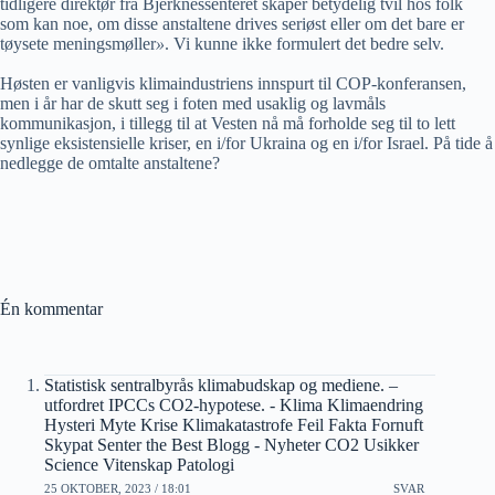
tidligere direktør fra Bjerknessenteret skaper betydelig tvil hos folk
som kan noe, om disse anstaltene drives seriøst eller om det bare er
tøysete meningsmøller
»
. Vi kunne ikke formulert det bedre selv.
Høsten er vanligvis klimaindustriens innspurt til COP-konferansen,
men i år har de skutt seg i foten med usaklig og lavmåls
kommunikasjon, i tillegg til at Vesten nå må forholde seg til to lett
synlige eksistensielle kriser, en i/for Ukraina og en i/for Israel. På tide å
nedlegge de omtalte anstaltene?
Én kommentar
Statistisk sentralbyrås klimabudskap og mediene. –
utfordret IPCCs CO2-hypotese. - Klima Klimaendring
Hysteri Myte Krise Klimakatastrofe Feil Fakta Fornuft
Skypat Senter the Best Blogg - Nyheter CO2 Usikker
Science Vitenskap Patologi
25 OKTOBER, 2023 / 18:01
SVAR