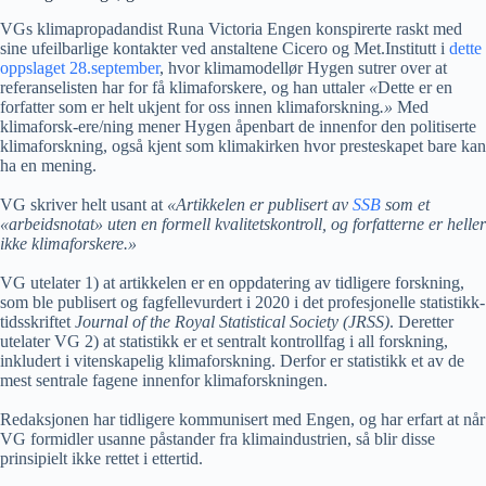
VGs klimapropadandist Runa Victoria Engen konspirerte raskt med
sine ufeilbarlige kontakter ved anstaltene Cicero og Met.Institutt i
dette
oppslaget 28.september
, hvor klimamodellør Hygen sutrer over at
referanselisten har for få klimaforskere, og han uttaler
«
Dette er en
forfatter som er helt ukjent for oss innen klimaforskning
.»
Med
klimaforsk-ere/ning mener Hygen åpenbart de innenfor den politiserte
klimaforskning, også kjent som klimakirken hvor presteskapet bare kan
ha en mening.
VG skriver helt usant at
«Artikkelen er publisert av
SSB
som et
«arbeidsnotat» uten en formell kvalitetskontroll, og forfatterne er heller
ikke klimaforskere.»
VG utelater 1) at artikkelen er en oppdatering av tidligere forskning,
som ble publisert og fagfellevurdert i 2020 i det profesjonelle statistikk-
tidsskriftet
Journal of the Royal Statistical Society (JRSS)
. Deretter
utelater VG 2) at statistikk er et sentralt kontrollfag i all forskning,
inkludert i vitenskapelig klimaforskning. Derfor er statistikk et av de
mest sentrale fagene innenfor klimaforskningen.
Redaksjonen har tidligere kommunisert med Engen, og har erfart at når
VG formidler usanne påstander fra klimaindustrien, så blir disse
prinsipielt ikke rettet i ettertid.