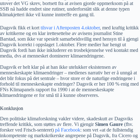
utover det VG skrev, bortsett fra at avisen gjorde oppmerksom på at
SSB nå hadde endret sine rutiner, underforstått slik at denne typen
klimakjetteri ikke vil kunne inntreffe en gang til.
Dagsvik fikk et kort
tilsvar i Aftenposten 4.oktober
, med kraftig kritikk
av kritikerne og en klar irettesettelse av avisens journalist Stine
Barstad, som ikke var spesielt samarbeidsvillig med hensyn til å gjengi
Dagsvik korrekt i oppslaget 1.oktober. Flere medier har hengt ut
Dagsvik fordi han ikke inkluderer en trosbekjennelse ved kontakt med
media, dvs at mennesket dominerer klimaendringene.
Dagsvik er helt klar på at han ikke utelukker eksistensen av
menneskeskapte klimaendringer – medienes narrativ her er å unngå at
det blir fokus på det sentrale – hvor store er de naturlige endringene i
forhold til menneskeskapte endringer? Dagsvik er her 100 % enig med
FNs Klimapanels rapport fra 1990 i at de menneskeskapte
klimaendringene er for små til å kunne observeres.
Konklusjon
Den politiske klimaforskning vakler videre, skadeskutt av Dagsviks
treffende kritikk, som støttes av flere. Vi gjengir
Simen Gaure
(fhv.
forsker ved Frisch-senteret)
på Facebook
: som vet
«
at de fullstendig
inkompetente og markskrikerske angrepene på Dagsvik, fra Cicero og