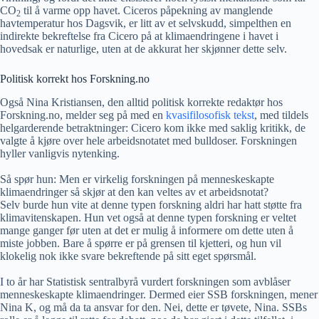
CO
til å varme opp havet. Ciceros påpekning av manglende
2
havtemperatur hos Dagsvik, er litt av et selvskudd, simpelthen en
indirekte bekreftelse fra Cicero på at klimaendringene i havet i
hovedsak er naturlige, uten at de akkurat her skjønner dette selv.
Politisk korrekt hos Forskning.no
Også Nina Kristiansen, den alltid politisk korrekte redaktør hos
Forskning.no, melder seg på med en
kvasifilosofisk tekst
, med tildels
helgarderende betraktninger: Cicero kom ikke med saklig kritikk, de
valgte å kjøre over hele arbeidsnotatet med bulldoser. Forskningen
hyller vanligvis nytenking.
Så spør hun: Men er virkelig forskningen på menneskeskapte
klimaendringer så skjør at den kan veltes av et arbeidsnotat?
Selv burde hun vite at denne typen forskning aldri har hatt støtte fra
klimavitenskapen. Hun vet også at denne typen forskning er veltet
mange ganger før uten at det er mulig å informere om dette uten å
miste jobben. Bare å spørre er på grensen til kjetteri, og hun vil
klokelig nok ikke svare bekreftende på sitt eget spørsmål.
I to år har Statistisk sentralbyrå vurdert forskningen som avblåser
menneskeskapte klimaendringer. Dermed eier SSB forskningen, mener
Nina K, og må da ta ansvar for den. Nei, dette er tøvete, Nina. SSBs