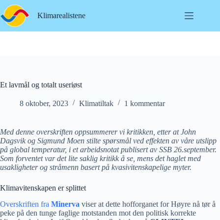
Hopp
til
Klimarealistene
innholdet
Et lavmål og totalt useriøst
8 oktober, 2023
Klimatiltak
1 kommentar
Med denne overskriften oppsummerer vi kritikken, etter at John
Dagsvik og Sigmund Moen stilte spørsmål ved effekten av våre utslipp
på global temperatur, i et arbeidsnotat publisert av SSB 26.september.
Som forventet var det lite saklig kritikk å se, mens det haglet med
usakligheter og stråmenn basert på kvasivitenskapelige myter.
Klimavitenskapen er splittet
Overskriften fra
Minerva
viser at dette hofforganet for Høyre nå tør å
peke på den tunge faglige motstanden mot den politisk korrekte