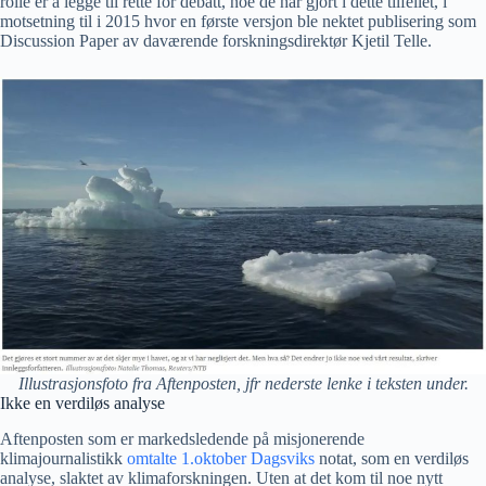
rolle er å legge til rette for debatt, noe de har gjort i dette tilfellet, i
motsetning til i 2015 hvor en første versjon ble nektet publisering som
Discussion Paper av daværende forskningsdirektør Kjetil Telle.
Illustrasjonsfoto fra Aftenposten, jfr nederste lenke i teksten under.
Ikke en verdiløs analyse
Aftenposten som er markedsledende på misjonerende
klimajournalistikk
omtalte 1.oktober Dagsviks
notat, som en verdiløs
analyse, slaktet av klimaforskningen. Uten at det kom til noe nytt