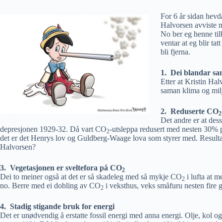
For 6 år sidan hevd
Halvorsen avviste m
No ber eg henne ti
ventar at eg blir ta
bli fjerna.
1. Dei blandar sa
Etter at Kristin Ha
saman klima og miljø
2. Reduserte CO
2
Det andre er at des
depresjonen 1929-32. Då vart CO
-utsleppa redusert med nesten 30% p
2
det er det Henrys lov og Guldberg-Waage lova som styrer med. Resultatet
Halvorsen?
3. Vegetasjonen er sveltefora på CO
2
Dei to meiner også at det er så skadeleg med så mykje CO
i lufta at m
2
no. Berre med ei dobling av CO
i veksthus, veks småfuru nesten fire go
2
4. Stadig stigande bruk for energi
Det er unødvendig å erstatte fossil energi med anna energi. Olje, kol o