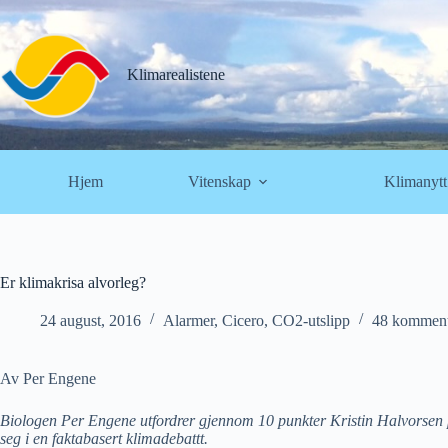
Hopp
til
innholdet
Klimarealistene
Hjem
Vitenskap
Klimanytt
Er klimakrisa alvorleg?
24 august, 2016
Alarmer
,
Cicero
,
CO2-utslipp
48 komment
Av Per Engene
Biologen Per Engene utfordrer gjennom 10 punkter Kristin Halvorsen på 
seg i en faktabasert klimadebattt.