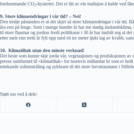
fordummande CO
-hysteriet. Det er litt av ein tradisjon å halde ved lik
2
9. Store klimaendringar i vår tid? – Nei!
Den tredje påstanden er at det skjer så store klimaendringar i vår tid. B
åra enn på lenge. Som i mange hundre år har me stadig innlandsklima, o
til store flaumar og jordras fordi politikarar i 30 år har innbilt seg 
etter meir enn tretti år fylt opp med eit tre meter tjukt lag av kvabb, san
10. Klimatiltak utan den minste verknad!
Det beste som kunne skje jorda vår, vegetasjonen og produksjonen av mat
presse samfunnet til «klimatiltak» for tusenvis milliardar kr som er hei
minkande solinnstråling og syklusen til dei store havstraumane i Stille
Støtt oss ved å dele: