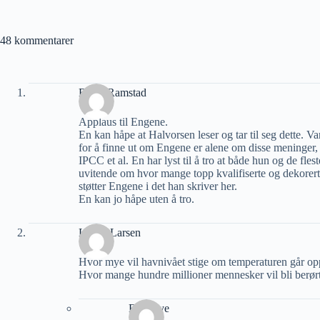
48 kommentarer
Bjørn Ramstad
Applaus til Engene.
En kan håpe at Halvorsen leser og tar til seg dette. Va
for å finne ut om Engene er alene om disse meninger, 
IPCC et al. En har lyst til å tro at både hun og de fles
uvitende om hvor mange topp kvalifiserte og dekorert
støtter Engene i det han skriver her.
En kan jo håpe uten å tro.
Leif A Larsen
Hvor mye vil havnivået stige om temperaturen går op
Hvor mange hundre millioner mennesker vil bli berør
Erik Bye