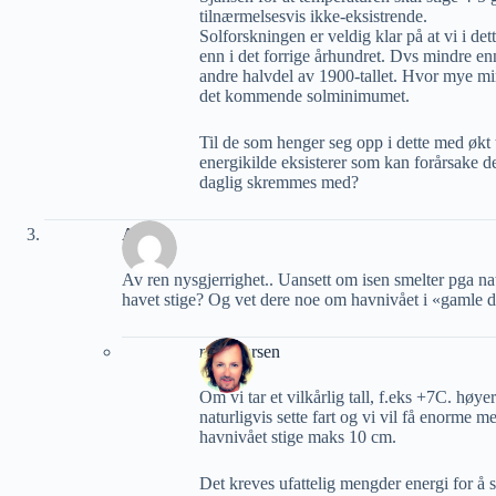
tilnærmelsesvis ikke-eksistrende.
Solforskningen er veldig klar på at vi i d
enn i det forrige århundret. Dvs mindre enn 
andre halvdel av 1900-tallet. Hvor mye mi
det kommende solminimumet.
Til de som henger seg opp i dette med økt 
energikilde eksisterer som kan forårsake d
daglig skremmes med?
AG
Av ren nysgjerrighet.. Uansett om isen smelter pga nat
havet stige? Og vet dere noe om havnivået i «gamle d
roaldjlarsen
Om vi tar et vilkårlig tall, f.eks +7C. høy
naturligvis sette fart og vi vil få enorme m
havnivået stige maks 10 cm.
Det kreves ufattelig mengder energi for å 