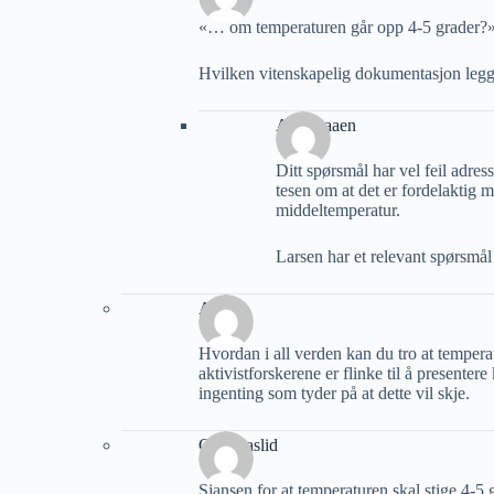
«… om temperaturen går opp 4-5 grader?
Hvilken vitenskapelig dokumentasjon legge
A M Raaen
Ditt spørsmål har vel feil adre
tesen om at det er fordelaktig 
middeltemperatur.
Larsen har et relevant spørsmål
Arild
Hvordan i all verden kan du tro at tempera
aktivistforskerene er flinke til å presenter
ingenting som tyder på at dette vil skje.
Geir Aaslid
Sjansen for at temperaturen skal stige 4-5 g