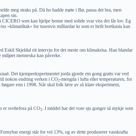
melde meg straks på. Då ho hadde møte i Bø, passa det bra, men
apen sin.
å CICERO som kan hjelpe henne med solide svar viss dei får lov. Eg
iss «klimatiltak» for tusenvis milliardar kr som er heilt bortkasta kan
Eskil Skjeldal eit intervju for det meste om klimakrisa. Han blandar
erre miljøet menneska kan påverke.
verknad. Det kjempeeksperimentet jorda gjorde ein gong gratis var ved
 til nokon endring verken i CO
-mengda i lufta eller temperaturen, for
2
t høgare enn i 1998. Når skal folk lære av så klare eksperiment,
en er sveltefora på CO
. I middel har det vore sju gonger så mykje som
2
 Fornybar energi står for vel 13%, og av dette produserer vasskrafta