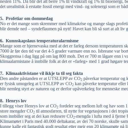
nesten 11%. Då blir det att berre 1% til vindkraft og 1% til bioenergi
det urealistisk å erstatte fossil energi med vind- og solenergi som er bå
5. Profetiar om dommedag
No er det mange som skremmer med klimakrise og mange slags profetiar
blir demde ned – syndeflaumen på nytt! Havet kan bli så surt at alt liv g
6. Kunnskapslaus temperaturalarmisme
Mange som er hjernevaska med at det er farleg dersom temperaturen skull
7000 år før den tid var det 4-5 grader varmare enn no. Isbreane var bo
Skoggrensa i dag ligg på om lag 800 moh. Det er 700 m lågare enn i va
klimaalarmistane å innbille folk at det er «farleg» med 1 grad høgare t
7. Klimaaktivistane vil ikkje ta til seg fakta
Den andre påstanden er at UTSLEPP av CO
påverkar temperatur og kl
2
er fysisk umogeleg at UTSLEPP av CO
kan påverke temperatur eller kl
2
blir nemleg styrt av naturen og er derfor upåverkeleg for menneske med 
8. Henrys lov
I tillegg viser Henrys lov at CO
fordeler seg mellom luft og hav som 1:
2
store mengder CO
til atmosfæren, til nytte for vegetasjonen i dei trop
2
som innbiller seg at dei kan redusere CO
-mengda i lufta med å fjer
2
Klimamøtet i Paris med 40.000 deltakarar, av dei 70 norske, skulle sam
kunne kalle eit fantastisk godt resultat etter meir enn 20 klimamøte p