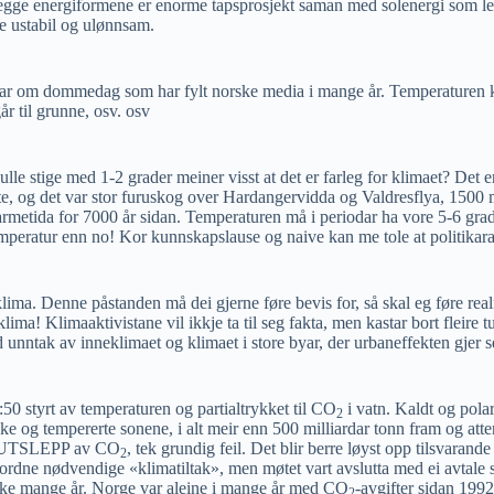
, begge energiformene er enorme tapsprosjekt saman med solenergi som le
de ustabil og ulønnsam.
 om dommedag som har fylt norske media i mange år. Temperaturen kan 
år til grunne, osv. osv
e stige med 1-2 grader meiner visst at det er farleg for klimaet? Det er
rte, og det var stor furuskog over Hardangervidda og Valdresflya, 1500
rmetida for 7000 år sidan. Temperaturen må i periodar ha vore 5-6 grad
emperatur enn no! Kor kunnskapslause og naive kan me tole at politikara
ima. Denne påstanden må dei gjerne føre bevis for, så skal eg føre realf
ima! Klimaaktivistane vil ikkje ta til seg fakta, men kastar bort fleire 
unntak av inneklimaet og klimaet i store byar, der urbaneffekten gjer s
50 styrt av temperaturen og partialtrykket til CO
i vatn. Kaldt og pola
2
iske og tempererte sonene, i alt meir enn 500 milliardar tonn fram og att
ne UTSLEPP av CO
, tek grundig feil. Det blir berre løyst opp tilsvaran
2
ordne nødvendige «klimatiltak», men møtet vart avslutta med ei avtale s
å like mange år. Norge var aleine i mange år med CO
-avgifter sidan 1992
2