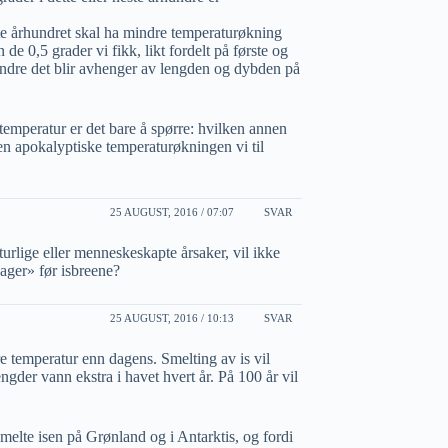
ette århundret skal ha mindre temperaturøkning
de 0,5 grader vi fikk, likt fordelt på første og
ndre det blir avhenger av lengden og dybden på
temperatur er det bare å spørre: hvilken annen
en apokalyptiske temperaturøkningen vi til
25 AUGUST, 2016 / 07:07
SVAR
urlige eller menneskeskapte årsaker, vil ikke
ager» før isbreene?
25 AUGUST, 2016 / 10:13
SVAR
ere temperatur enn dagens. Smelting av is vil
engder vann ekstra i havet hvert år. På 100 år vil
smelte isen på Grønland og i Antarktis, og fordi