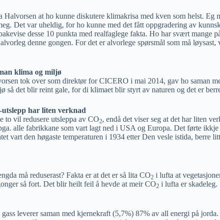
a Halvorsen at ho kunne diskutere klimakrisa med kven som helst. Eg 
eg. Det var uheldig, for ho kunne med det fått oppgradering av kunnsk
lbakevise desse 10 punkta med realfaglege fakta. Ho har svært mange p
tt alvorleg denne gongen. For det er alvorlege spørsmål som må løysast, v
man klima og miljø
lvorsen tok over som direktør for CICERO i mai 2014, gav ho saman med 
 så det blir reint gale, for di klimaet blir styrt av naturen og det er b
-utslepp har liten verknad
se to vil redusere utsleppa av CO
, endå det viser seg at det har liten 
2
ga. alle fabrikkane som vart lagt ned i USA og Europa. Det førte ikkje
 vart den høgaste temperaturen i 1934 etter Den vesle istida, berre lit
engda må reduserast? Fakta er at det er så lita CO
i lufta at vegetasjon
2
nger så fort. Det blir heilt feil å hevde at meir CO
i lufta er skadeleg.
2
g gass leverer saman med kjernekraft (5,7%) 87% av all energi på jorda.