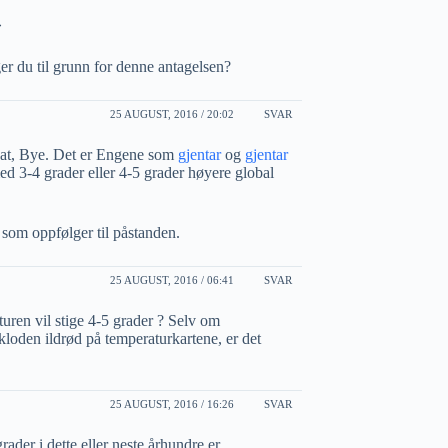
»
r du til grunn for denne antagelsen?
25 AUGUST, 2016 / 20:02
SVAR
ssat, Bye. Det er Engene som
gjentar
og
gjentar
med 3-4 grader eller 4-5 grader høyere global
 som oppfølger til påstanden.
25 AUGUST, 2016 / 06:41
SVAR
turen vil stige 4-5 grader ? Selv om
e kloden ildrød på temperaturkartene, er det
25 AUGUST, 2016 / 16:26
SVAR
rader i dette eller neste århundre er