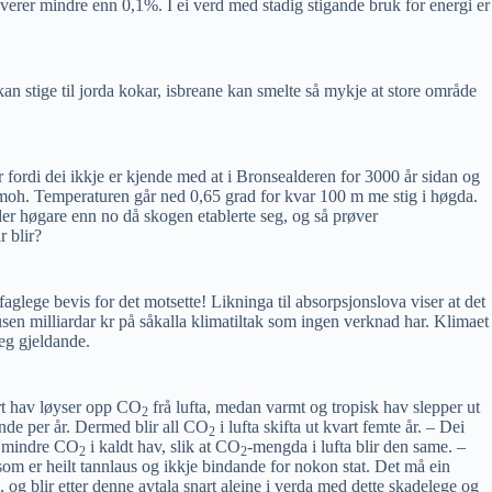
verer mindre enn 0,1%. I ei verd med stadig stigande bruk for energi er
stige til jorda kokar, isbreane kan smelte så mykje at store område
 fordi dei ikkje er kjende med at i Bronsealderen for 3000 år sidan og
 moh. Temperaturen går ned 0,65 grad for kvar 100 m me stig i høgda.
er høgare enn no då skogen etablerte seg, og så prøver
r blir?
aglege bevis for det motsette! Likninga til absorpsjonslova viser at det
tusen milliardar kr på såkalla klimatiltak som ingen verknad har. Klimaet
eg gjeldande.
rt hav løyser opp CO
frå lufta, medan varmt og tropisk hav slepper ut
2
ende per år. Dermed blir all CO
i lufta skifta ut kvart femte år. – Dei
2
de mindre CO
i kaldt hav, slik at CO
-mengda i lufta blir den same. –
2
2
om er heilt tannlaus og ikkje bindande for nokon stat. Det må ein
, og blir etter denne avtala snart aleine i verda med dette skadelege og