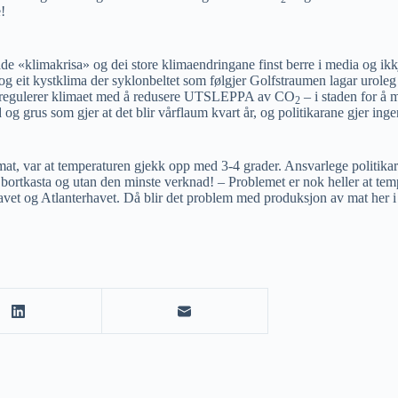
e!
åde «klimakrisa» og dei store klimaendringane finst berre i media og ikkje
g eit kystklima der syklonbeltet som følgjer Golfstraumen lagar uroleg
at dei regulerer klimaet med å redusere UTSLEPPA av CO
– i staden for å 
2
d og grus som gjer at det blir vårflaum kvart år, og politikarane gjer inge
, var at temperaturen gjekk opp med 3-4 grader. Ansvarlege politikarar 
lt bortkasta og utan den minste verknad! – Problemet er nok heller at te
havet og Atlanterhavet. Då blir det problem med produksjon av mat her i 