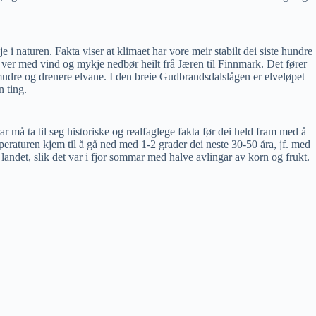
 i naturen. Fakta viser at klimaet har vore meir stabilt dei siste hundre
 ver med vind og mykje nedbør heilt frå Jæren til Finnmark. Det fører
mudre og drenere elvane. I den breie Gudbrandsdalslågen er elveløpet
n ting.
må ta til seg historiske og realfaglege fakta før dei held fram med å
mperaturen kjem til å gå ned med 1-2 grader dei neste 30-50 åra, jf. med
landet, slik det var i fjor sommar med halve avlingar av korn og frukt.