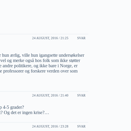
24 AUGUST, 2016 / 21:25
SVAR
r hun ærlig, ville hun igangsette undersøkelser
vel og merke også hos folk som ikke støtter
te andre politikere, og ikke bare i Norge, er
e professorer og forskere verden over som
24 AUGUST, 2016 / 21:40
SVAR
p 4-5 grader?
t? Og det er ingen krise?…
24 AUGUST, 2016 / 23:28
SVAR