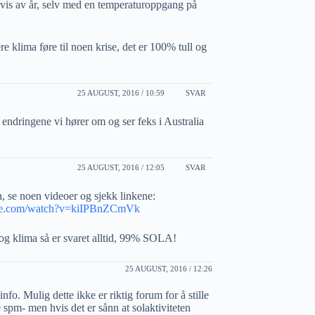
envis av år, selv med en temperaturoppgang på
e klima føre til noen krise, det er 100% tull og
25 AUGUST, 2016 / 10:59
SVAR
endringene vi hører om og ser feks i Australia
25 AUGUST, 2016 / 12:05
SVAR
, se noen videoer og sjekk linkene:
ube.com/watch?v=kiIPBnZCmVk
 og klima så er svaret alltid, 99% SOLA!
25 AUGUST, 2016 / 12:26
info. Mulig dette ikke er riktig forum for å stille
spm- men hvis det er sånn at solaktiviteten